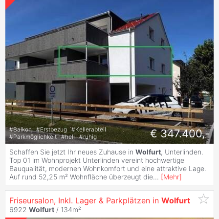
#
Balkon
#
Erstbezug
#
Kellerabteil
€ 347.400,-
#
Parkmöglichkeit
#
hell
#
ruhig
Schaffen Sie jetzt Ihr neues Zuhause in
Wolfurt
, Unterlinden.
Top 01 im Wohnprojekt Unterlinden vereint hochwertige
Bauqualität, modernen Wohnkomfort und eine attraktive Lage.
Auf rund 52,25 m² Wohnfläche überzeugt die
...
[
Mehr
]
Friseursalon, Inkl. Lager & Parkplätzen in
Wolfurt
6922
Wolfurt
/ 134m²