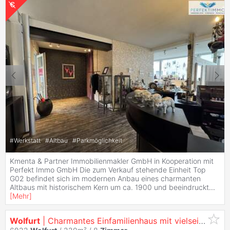
#
Werkstatt
#
Altbau
#
Parkmöglichkeit
Kmenta & Partner Immobilienmakler GmbH in Kooperation mit
Perfekt Immo GmbH Die zum Verkauf stehende Einheit Top
G02 befindet sich im modernen Anbau eines charmanten
Altbaus mit historischem Kern um ca. 1900 und beeindruckt
...
[
Mehr
]
Wolfurt
| Charmantes Einfamilienhaus mit vielseitigen Möglichkeiten