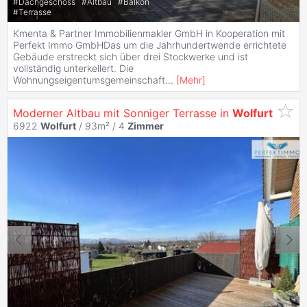
#
Dachgeschoss
#
Altbau
#
Balkon
#
Terrasse
Kmenta & Partner Immobilienmakler GmbH in Kooperation mit
Perfekt Immo GmbHDas um die Jahrhundertwende errichtete
Gebäude erstreckt sich über drei Stockwerke und ist
vollständig unterkellert. Die
Wohnungseigentumsgemeinschaft
...
[
Mehr
]
Moderner Altbau mit Sonniger Terrasse in
Wolfurt
6922
Wolfurt
/ 93m² /
4
Zimmer