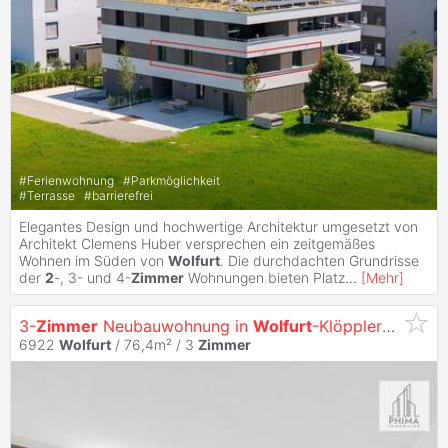
#
Ferienwohnung
#
Parkmöglichkeit
#
Terrasse
#
barrierefrei
Elegantes Design und hochwertige Architektur umgesetzt von
Architekt Clemens Huber versprechen ein zeitgemäßes
Wohnen im Süden von
Wolfurt
. Die durchdachten Grundrisse
der
2
-, 3- und 4-
Zimmer
Wohnungen bieten Platz
...
[
Mehr
]
3-
Zimmer
Neubauwohnung in
Wolfurt
-Klöpplergasse mit Ferienwidmung
6922
Wolfurt
/ 76,4m² /
3
Zimmer