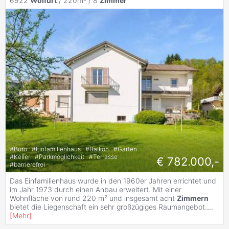
6922
Wolfurt
/ 220m² /
8
Zimmer
#
Büro
#
Einfamilienhaus
#
Balkon
#
Garten
#
Keller
#
Parkmöglichkeit
#
Terrasse
€ 782.000,-
#
barrierefrei
Das Einfamilienhaus wurde in den 1960er Jahren errichtet und
im Jahr 1973 durch einen Anbau erweitert. Mit einer
Wohnfläche von rund 220 m² und insgesamt acht
Zimmern
bietet die Liegenschaft ein sehr großzügiges Raumangebot.
...
[
Mehr
]