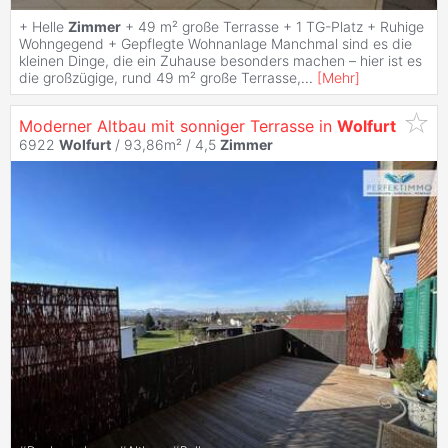
+ Helle
Zimmer
+ 49 m² große Terrasse + 1 TG-Platz + Ruhige
Wohngegend + Gepflegte Wohnanlage Manchmal sind es die
kleinen Dinge, die ein Zuhause besonders machen – hier ist es
die großzügige, rund 49 m² große Terrasse,
...
[
Mehr
]
Moderner Altbau mit sonniger Terrasse in
Wolfurt
6922
Wolfurt
/ 93,86m² /
4,5
Zimmer