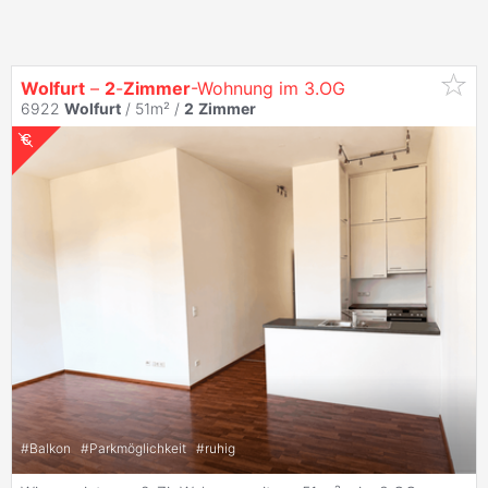
Wolfurt
–
2
-
Zimmer
-Wohnung im 3.OG
6922
Wolfurt
/ 51m² /
2
Zimmer
#
Balkon
#
Parkmöglichkeit
#
ruhig