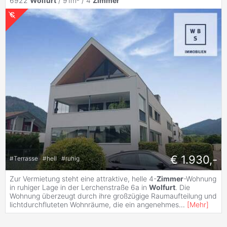
6922
Wolfurt
/ 91m² /
4
Zimmer
€ 1.930,-
#
Terrasse
#
hell
#
ruhig
Zur Vermietung steht eine attraktive, helle 4-
Zimmer
-Wohnung
in ruhiger Lage in der Lerchenstraße 6a in
Wolfurt
. Die
Wohnung überzeugt durch ihre großzügige Raumaufteilung und
lichtdurchfluteten Wohnräume, die ein angenehmes
...
[
Mehr
]