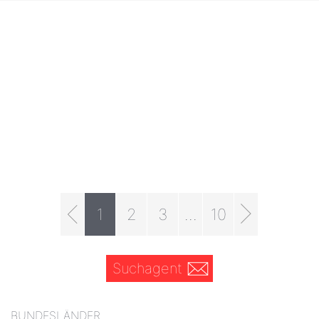
1
2
3
...
10
Suchagent
BUNDESLÄNDER