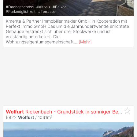
#
Dachgeschoss
#
Altbau
#
Balkon
#
Parkmöglichkeit
#
Terrasse
Kmenta & Partner Immobilienmakler GmbH in Kooperation mit
Perfekt Immo GmbH Das um die Jahrhundertwende errichtete
Gebäude erstreckt sich über drei Stockwerke und ist
vollständig unterkellert. Die
Wohnungseigentumsgemeinschaft
...
[
Mehr
]
Wolfurt
Rickenbach - Grundstück in sonniger Bestlage
6922
Wolfurt
/ 1061m²