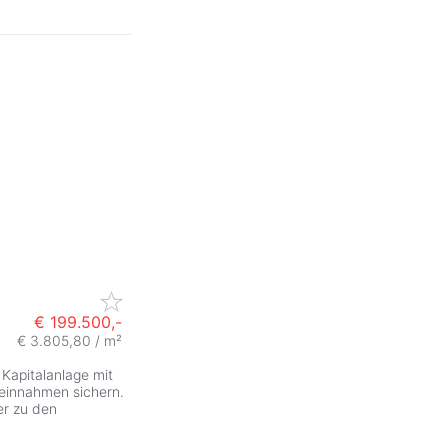
€ 199.500,-
€ 3.805,80 / m²
 Kapitalanlage mit
teinnahmen sichern.
er zu den