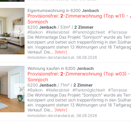
Eigentumswohnung in 6200
Jenbach
Provisionsfrei:
2
-Zimmerwohnung (Top w11) -
Sonnjoch
6200
Jenbach
/ 53m² /
2
Zimmer
#
Balkon
#
Kellerabteil
#
Parkmöglichkeit
#
Terrasse
Die Wohnanlage Das Projekt "Sonnjoch" wurde als Te
konzipiert und bettet sich treppenförmig in den Südh
ein. Insgesamt stehen 13 Wohnungen und 18 Tiefgara
Verkauf. Die
...
[
Mehr
]
immobilien.derstandard.at
,
06.08.2026
Wohnung kaufen in 6200
Jenbach
Provisionsfrei:
2
-Zimmerwohnung (Top w03) 
Sonnjoch
6200
Jenbach
/ 71m² /
2
Zimmer
#
Balkon
#
Kellerabteil
#
Parkmöglichkeit
#
Terrasse
Die Wohnanlage Das Projekt "Sonnjoch" wurde als Te
konzipiert und bettet sich treppenförmig in den Südh
ein. Insgesamt stehen 13 Wohnungen und 18 Tiefgara
Verkauf. Die
...
[
Mehr
]
immobilien.derstandard.at
,
06.08.2026