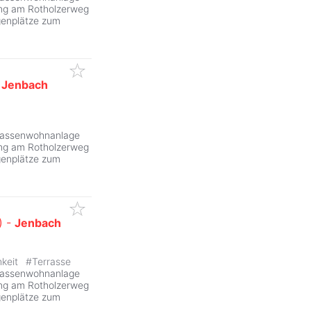
ang am Rotholzerweg
genplätze zum
-
Jenbach
ZurÃ
rrassenwohnanlage
ang am Rotholzerweg
genplätze zum
) -
Jenbach
ZurÃ
hkeit
#
Terrasse
rrassenwohnanlage
ang am Rotholzerweg
genplätze zum