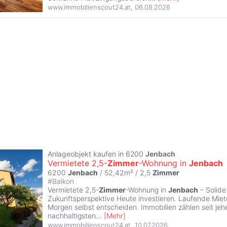
www.immobilienscout24.at
,
06.08.2026
Anlageobjekt kaufen in 6200
Jenbach
Vermietete 2,5-
Zimmer
-Wohnung in
Jenbach
6200
Jenbach
/ 52,42m² /
2,5
Zimmer
#
Balkon
Vermietete 2,5-
Zimmer
-Wohnung in
Jenbach
– Solide
Zukunftsperspektive Heute investieren. Laufende Mie
Morgen selbst entscheiden. Immobilien zählen seit jeh
nachhaltigsten
...
[
Mehr
]
www.immobilienscout24.at
,
10.07.2026