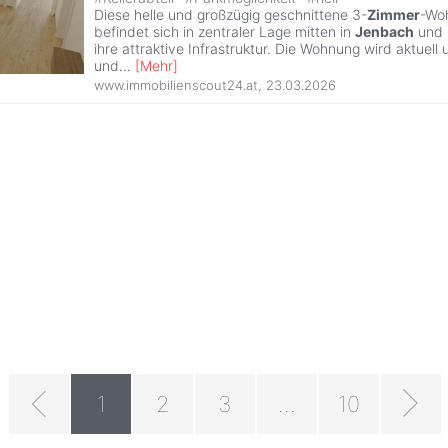
Diese helle und großzügig geschnittene 3-
Zimmer
-Wo
befindet sich in zentraler Lage mitten in
Jenbach
und 
ihre attraktive Infrastruktur. Die Wohnung wird aktuell
und
...
[
Mehr
]
www.immobilienscout24.at
,
23.03.2026
1
2
3
...
10