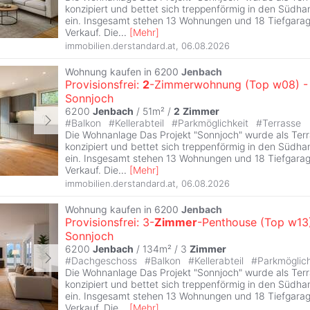
konzipiert und bettet sich treppenförmig in den Südh
ein. Insgesamt stehen 13 Wohnungen und 18 Tiefgara
Verkauf. Die
...
[
Mehr
]
immobilien.derstandard.at
,
06.08.2026
Wohnung kaufen in 6200
Jenbach
Provisionsfrei:
2
-Zimmerwohnung (Top w08) 
Sonnjoch
6200
Jenbach
/ 51m² /
2
Zimmer
#
Balkon
#
Kellerabteil
#
Parkmöglichkeit
#
Terrasse
Die Wohnanlage Das Projekt "Sonnjoch" wurde als Te
konzipiert und bettet sich treppenförmig in den Südh
ein. Insgesamt stehen 13 Wohnungen und 18 Tiefgara
Verkauf. Die
...
[
Mehr
]
immobilien.derstandard.at
,
06.08.2026
Wohnung kaufen in 6200
Jenbach
Provisionsfrei: 3-
Zimmer
-Penthouse (Top w13
Sonnjoch
6200
Jenbach
/ 134m² /
3
Zimmer
#
Dachgeschoss
#
Balkon
#
Kellerabteil
#
Parkmöglic
Die Wohnanlage Das Projekt "Sonnjoch" wurde als Te
konzipiert und bettet sich treppenförmig in den Südh
ein. Insgesamt stehen 13 Wohnungen und 18 Tiefgara
Verkauf. Die
...
[
Mehr
]