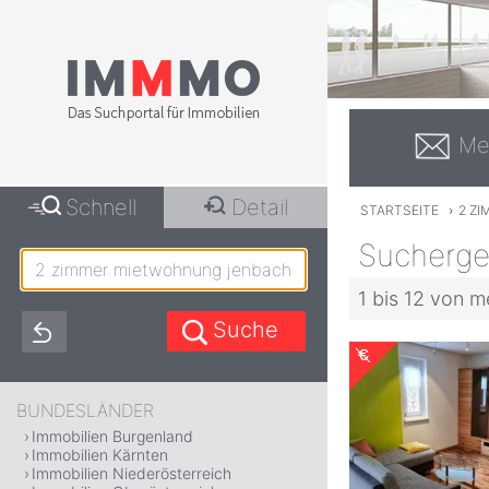
Me
Schnell
Detail
STARTSEITE
›
2 Z
Sucherge
1 bis 12 von m
BUNDESLÄNDER
Immobilien Burgenland
Immobilien Kärnten
Immobilien Niederösterreich