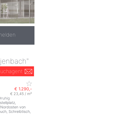
melden
 jenbach"
uchagent
€ 1.290,-
€ 23,45 / m²
#
ruhig
ellplatz,
m Nordosten von
ch, Schreibtisch,