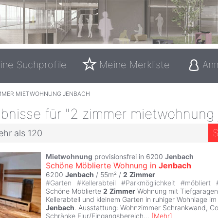
ine Suchprofile
Meine Merkliste
An
IMMER MIETWOHNUNG JENBACH
bnisse für "2 zimmer mietwohnung
S
ehr als 120
Mietwohnung
provisionsfrei in 6200
Jenbach
Schöne Möblierte Wohnung in
Jenbach
6200
Jenbach
/ 55m² /
2
Zimmer
#
Garten
#
Kellerabteil
#
Parkmöglichkeit
#
möbliert
Schöne Möblierte
2
Zimmer
Wohnung mit Tiefgaragenst
Kellerabteil und kleinem Garten in ruhiger Wohnlage i
Jenbach
. Ausstattung: Wohnzimmer Schrankwand, Cou
Schränke Flur/Eingangsbereich
...
[
Mehr
]