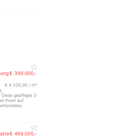
nung
€ 399.000,-
€ 4.336,96 / m²
g
l! Diese gepflegte 3-
et Ihnen auf
omfortables
atte
€ 489.000,-