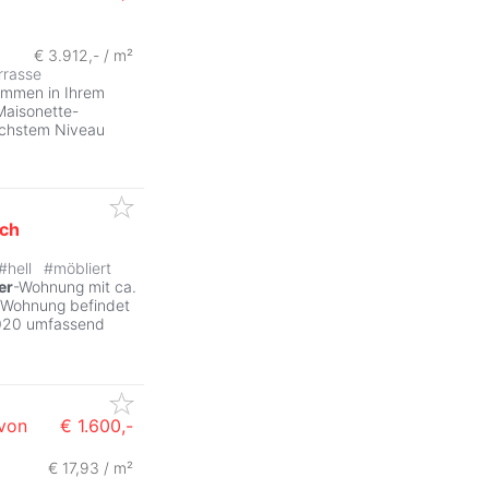
€ 3.912,- / m²
rrasse
ommen in Ihrem
 Maisonette-
öchstem Niveau
ch
#
hell
#
möbliert
er
-Wohnung mit ca.
e Wohnung befindet
2020 umfassend
von
€ 1.600,-
€ 17,93 / m²