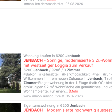
immobilien.derstandard.at
,
06.08.2026
Wohnung kaufen in 6200
Jenbach
JENBACH
- Sonnige, modernisierte 3 Zi.-Woh
mit westseitiger Loggia zum Verkauf
6200
Jenbach
/ 92m² /
3
Zimmer
#
Balkon
#
Kellerabteil
#
Parkmöglichkeit
#
hell
#
ruhi
Willkommen in Ihrem neuen Zuhause in
Jenbach
, Tiro
Zimmer
-Etagenwohnung in der 1. Etage (halb OG) biet
großzügigen 92 m² Wohnfläche ein gemütliches und k
Wohnambiente. Für einen
...
[
Mehr
]
www.immobilienscout24.at
,
15.07.2026
Eigentumswohnung in 6200
Jenbach
JENBACH
- Modernisierte hochwertig ausgest