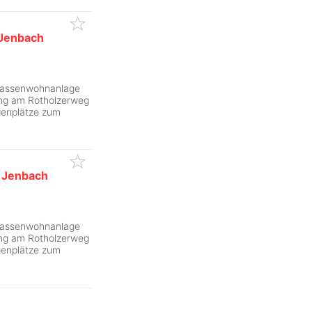
Jenbach
ZurÃ
rrassenwohnanlage
ang am Rotholzerweg
genplätze zum
-
Jenbach
ZurÃ
rrassenwohnanlage
ang am Rotholzerweg
genplätze zum