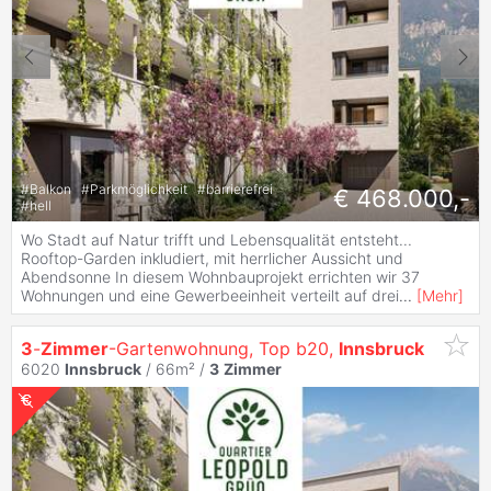
#
Balkon
#
Parkmöglichkeit
#
barrierefrei
€ 468.000,-
#
hell
Wo Stadt auf Natur trifft und Lebensqualität entsteht...
Rooftop-Garden inkludiert, mit herrlicher Aussicht und
Abendsonne In diesem Wohnbauprojekt errichten wir 37
Wohnungen und eine Gewerbeeinheit verteilt auf drei
...
[
Mehr
]
3
-
Zimmer
-Gartenwohnung, Top b20,
Innsbruck
6020
Innsbruck
/ 66m² /
3
Zimmer