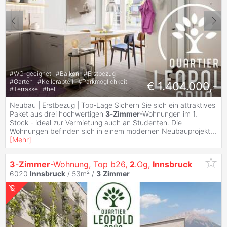
#
WG-geeignet
#
Balkon
#
Erstbezug
#
Garten
#
Kellerabteil
#
Parkmöglichkeit
€ 1.404.000,-
#
Terrasse
#
hell
Neubau | Erstbezug | Top-Lage Sichern Sie sich ein attraktives
Paket aus drei hochwertigen
3
-
Zimmer
-Wohnungen im 1.
Stock - ideal zur Vermietung auch an Studenten. Die
Wohnungen befinden sich in einem modernen Neubauprojekt
...
[
Mehr
]
3
-
Zimmer
-Wohnung, Top b26,
2
.Og,
Innsbruck
6020
Innsbruck
/ 53m² /
3
Zimmer