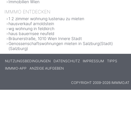
Immobilien Wien
IMMMO ENTDECKEN
1 2 zimmer wohnung lustenau zu mieten
hausverkauf arnoldstein
wg wohnung in feldkirch
haus bauernsee neufeld
Bräunerstraße, 1010 Wien Innere Stadt
Genossenschaftswohnungen mieten in Salzburg(Stadt)
(Salzburg)
NUTZUNGSBEDINGUNGEN
DATENSCHUTZ
IMPRESSUM
TIPPS
IMMMO-APP
ANZEIGE AUFGEBEN
COPYRIGHT 2009-2026 IMMMO.AT