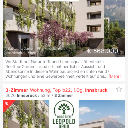
#
Balkon
#
Garten
#
Parkmöglichkeit
€ 568.000,-
#
barrierefrei
#
hell
Wo Stadt auf Natur trifft und Lebensqualität entsteht...
Rooftop-Garden inkludiert, mit herrlicher Aussicht und
Abendsonne In diesem Wohnbauprojekt errichten wir 37
Wohnungen und eine Gewerbeeinheit verteilt auf drei
...
[
Mehr
]
3
-
Zimmer
-Wohnung, Top b22, 1.Og,
Innsbruck
6020
Innsbruck
/ 53m² /
3
Zimmer