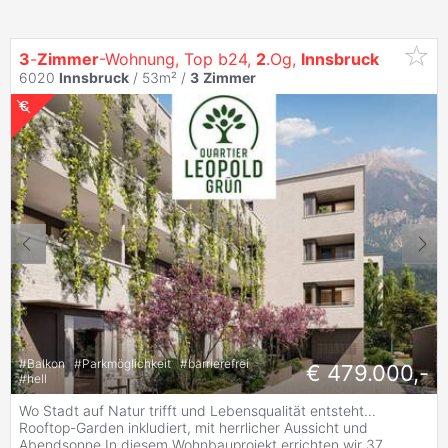
3
-
Zimmer
-Wohnung, Top b24,
2
.Og,
Innsbruck
6020
Innsbruck
/ 53m² /
3
Zimmer
#
Balkon
#
Parkmöglichkeit
#
barrierefrei
€ 479.000,-
#
hell
Wo Stadt auf Natur trifft und Lebensqualität entsteht...
Rooftop-Garden inkludiert, mit herrlicher Aussicht und
Abendsonne In diesem Wohnbauprojekt errichten wir 37