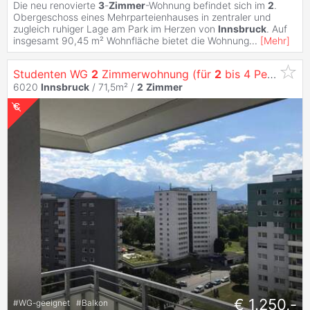
Die neu renovierte
3
-
Zimmer
-Wohnung befindet sich im
2
.
Obergeschoss eines Mehrparteienhauses in zentraler und
zugleich ruhiger Lage am Park im Herzen von
Innsbruck
. Auf
insgesamt 90,45 m² Wohnfläche bietet die Wohnung
...
[
Mehr
]
Studenten WG
2
Zimmerwohnung (für
2
bis 4 Personen) in
6020
Innsbruck
/ 71,5m² /
2
Zimmer
€ 1.250,-
#
WG-geeignet
#
Balkon