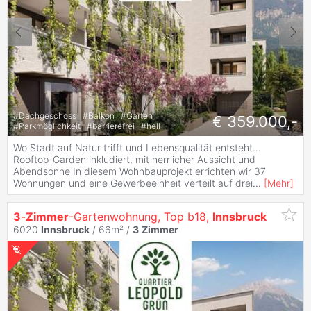
#
Dachgeschoss
#
Balkon
#
Garten
€ 359.000,-
#
Parkmöglichkeit
#
barrierefrei
#
hell
Wo Stadt auf Natur trifft und Lebensqualität entsteht...
Rooftop-Garden inkludiert, mit herrlicher Aussicht und
Abendsonne In diesem Wohnbauprojekt errichten wir 37
Wohnungen und eine Gewerbeeinheit verteilt auf drei
...
[
Mehr
]
3
-
Zimmer
-Gartenwohnung, Top b18,
Innsbruck
6020
Innsbruck
/ 66m² /
3
Zimmer