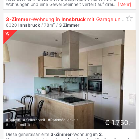
Wohnungen und eine Gewerbeeinheit verteilt auf drei
...
[
Mehr
]
3
-
Zimmer
-Wohnung in
Innsbruck
mit Garage und Balkon
6020
Innsbruck
/ 78m² /
3
Zimmer
#
Balkon
#
Kellerabteil
#
Parkmöglichkeit
€ 1.750,-
#
hell
#
möbliert
Diese generalsanierte
3
-
Zimmer
-Wohnung im
2
.