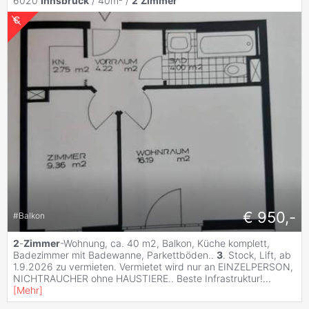
6020
Innsbruck
/ 40m² /
2
Zimmer
€ 950,-
#
Balkon
2
-
Zimmer
-Wohnung, ca. 40 m2, Balkon, Küche komplett,
Badezimmer mit Badewanne, Parkettböden..
3
. Stock, Lift, ab
1.9.2026 zu vermieten. Vermietet wird nur an EINZELPERSON,
NICHTRAUCHER ohne HAUSTIERE.. Beste Infrastruktur!
...
[
Mehr
]