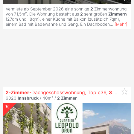
Vermiete ab September 2026 eine sonnige
2
Zimmerwohnung
von 71,5m². Die Wohnung besteht aus
2
sehr großen
Zimmern
(27qm und 18qm), einer Küche mit Balkon (zusätzlich 7qm),
einem Bad mit Badewanne und Gang. Ein Dachboden
...
[
Mehr
]
2
-
Zimmer
-Dachgeschosswohnung, Top c36,
3
.Og,
Inns
6020
Innsbruck
/ 40m² /
2
Zimmer