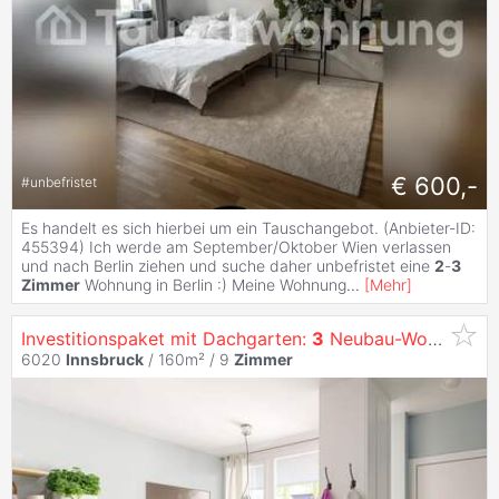
€ 600,-
#
unbefristet
Es handelt es sich hierbei um ein Tauschangebot. (Anbieter-ID:
455394) Ich werde am September/Oktober Wien verlassen
und nach Berlin ziehen und suche daher unbefristet eine
2
-
3
Zimmer
Wohnung in Berlin :) Meine Wohnung
...
[
Mehr
]
Investitionspaket mit Dachgarten:
3
Neubau-Wohnungen,
6020
Innsbruck
/ 160m² /
9
Zimmer