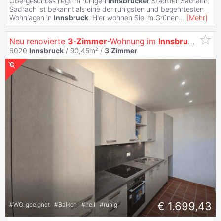
Obergeschoss liegt im ruhigen
Innsbrucker
Stadtteil Sadrach.
Sadrach ist bekannt als eine der ruhigsten und begehrtesten
Wohnlagen in
Innsbruck
. Hier wohnen Sie im Grünen
...
[
Mehr
]
Neu renovierte
3
-
Zimmer
-Wohnung im
Innsbrucker
Zen
6020
Innsbruck
/ 90,45m² /
3
Zimmer
€ 1.699,43
#
WG-geeignet
#
Balkon
#
hell
#
ruhig