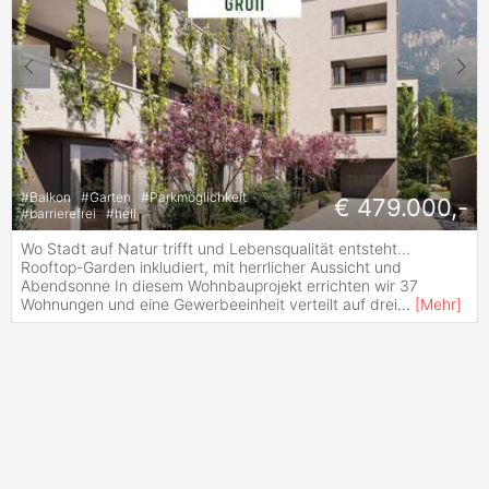
#
Balkon
#
Garten
#
Parkmöglichkeit
€ 479.000,-
#
barrierefrei
#
hell
Wo Stadt auf Natur trifft und Lebensqualität entsteht...
Rooftop-Garden inkludiert, mit herrlicher Aussicht und
Abendsonne In diesem Wohnbauprojekt errichten wir 37
Wohnungen und eine Gewerbeeinheit verteilt auf drei
...
[
Mehr
]