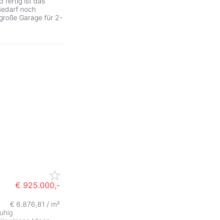
 fertig ist das
Bedarf noch
 große Garage für 2-
€ 925.000,-
€ 6.876,81 / m²
ruhig