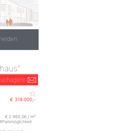
melden
 haus"
uchagent
€ 319.000,-
€ 2.960,56 / m²
#
Parkmöglichkeit