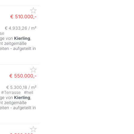
€ 510.000,-
€ 4.933,26 / m²
se
age von
Kierling
,
int zeitgemäße
ten - aufgeteilt in
€ 550.000,-
€ 5.300,18 / m²
#
Terrasse
#
hell
age von
Kierling
,
int zeitgemäße
ten - aufgeteilt in