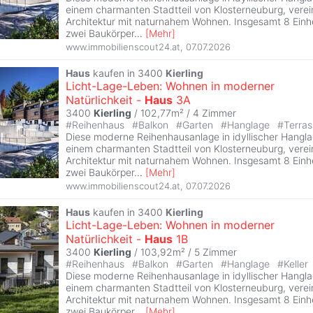
einem charmanten Stadtteil von Klosterneuburg, vere
Architektur mit naturnahem Wohnen. Insgesamt 8 Einhei
zwei Baukörper
...
[
Mehr
]
www.immobilienscout24.at
,
07.07.2026
Haus
kaufen in 3400
Kierling
Licht-Lage-Leben: Wohnen in moderner
Natürlichkeit -
Haus
3A
3400
Kierling
/ 102,77m² /
4 Zimmer
#
Reihenhaus
#
Balkon
#
Garten
#
Hanglage
#
Terras
Diese moderne Reihenhausanlage in idyllischer Hangl
einem charmanten Stadtteil von Klosterneuburg, vere
Architektur mit naturnahem Wohnen. Insgesamt 8 Einhei
zwei Baukörper
...
[
Mehr
]
www.immobilienscout24.at
,
07.07.2026
Haus
kaufen in 3400
Kierling
Licht-Lage-Leben: Wohnen in moderner
Natürlichkeit -
Haus
1B
3400
Kierling
/ 103,92m² /
5 Zimmer
#
Reihenhaus
#
Balkon
#
Garten
#
Hanglage
#
Keller
Diese moderne Reihenhausanlage in idyllischer Hangl
einem charmanten Stadtteil von Klosterneuburg, vere
Architektur mit naturnahem Wohnen. Insgesamt 8 Einhei
zwei Baukörper
...
[
Mehr
]