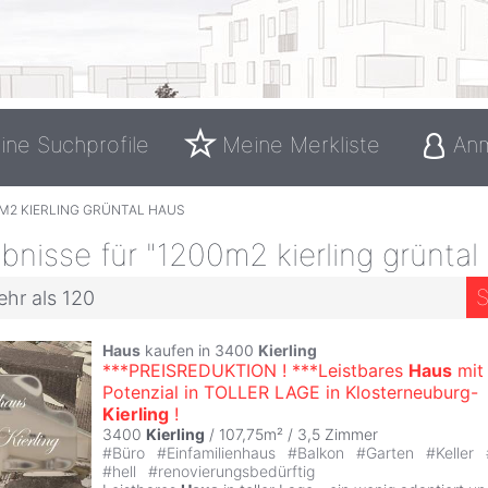
ine Suchprofile
Meine Merkliste
An
0M2 KIERLING GRÜNTAL HAUS
nisse für "1200m2 kierling grüntal
S
ehr als 120
Haus
kaufen in 3400
Kierling
***PREISREDUKTION ! ***Leistbares
Haus
mit
Potenzial in TOLLER LAGE in Klosterneuburg-
Kierling
!
3400
Kierling
/ 107,75m² /
3,5 Zimmer
#
Büro
#
Einfamilienhaus
#
Balkon
#
Garten
#
Keller
#
hell
#
renovierungsbedürftig