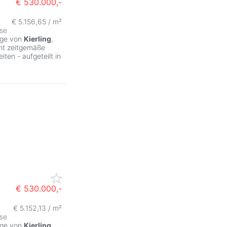
€ 530.000,-
€ 5.156,65 / m²
se
age von
Kierling
,
int zeitgemäße
ten - aufgeteilt in
€ 530.000,-
€ 5.152,13 / m²
se
age von
Kierling
,