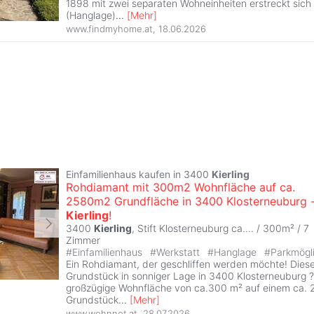
1898 mit zwei separaten Wohneinheiten erstreckt sic
(Hanglage)
...
[
Mehr
]
www.findmyhome.at
,
18.06.2026
Einfamilienhaus kaufen in 3400
Kierling
Rohdiamant mit 300m2 Wohnfläche auf ca.
2580m2 Grundfläche in 3400 Klosterneuburg 
Kierling
!
3400
Kierling
, Stift Klosterneuburg ca.... / 300m² /
7
Zimmer
#
Einfamilienhaus
#
Werkstatt
#
Hanglage
#
Parkmögli
Ein Rohdiamant, der geschliffen werden möchte! Dies
Grundstück in sonniger Lage in 3400 Klosterneuburg 
großzügige Wohnfläche von ca.300 m² auf einem ca. 
Grundstück
...
[
Mehr
]
www.wohnnet.at
,
28.07.2026