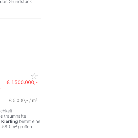
h das Grundstück
€ 1.500.000,-
-
ZurÃ
€ 5.000,- / m²
chkeit
es traumhafte
?
Kierling
bietet eine
2.580 m² großen