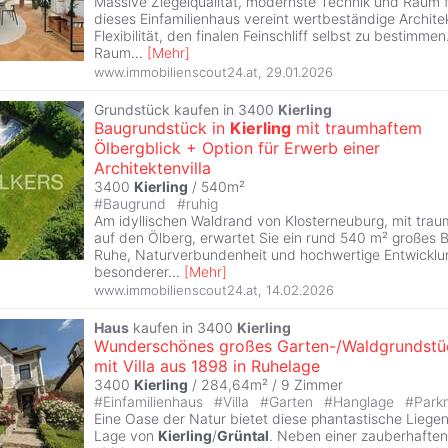
Massive Ziegelqualität, modernste Technik und Raum f
dieses Einfamilienhaus vereint wertbeständige Architek
Flexibilität, den finalen Feinschliff selbst zu bestimmen.
Raum
...
[
Mehr
]
www.immobilienscout24.at
,
29.01.2026
Grundstück kaufen in 3400
Kierling
Baugrundstück in
Kierling
mit traumhaftem
Ölbergblick + Option für Erwerb einer
Architektenvilla
3400
Kierling
/ 540m²
#
Baugrund
#
ruhig
Am idyllischen Waldrand von Klosterneuburg, mit tra
auf den Ölberg, erwartet Sie ein rund 540 m² großes 
Ruhe, Naturverbundenheit und hochwertige Entwicklun
besonderer
...
[
Mehr
]
www.immobilienscout24.at
,
14.02.2026
Haus
kaufen in 3400
Kierling
Wunderschönes großes Garten-/Waldgrundstü
mit Villa aus 1898 in Ruhelage
3400
Kierling
/ 284,64m² /
9 Zimmer
#
Einfamilienhaus
#
Villa
#
Garten
#
Hanglage
#
Park
Eine Oase der Natur bietet diese phantastische Liegen
Lage von
Kierling
/
Grüntal
. Neben einer zauberhaften