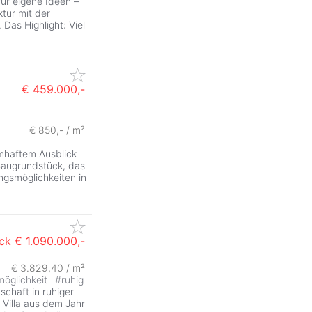
ür eigene Ideen –
tur mit der
 Das Highlight: Viel
€ 459.000,-
€ 850,- / m²
umhaftem Ausblick
Baugrundstück, das
gsmöglichkeiten in
ck
€ 1.090.000,-
€ 3.829,40 / m²
möglichkeit
#
ruhig
schaft in ruhiger
 Villa aus dem Jahr