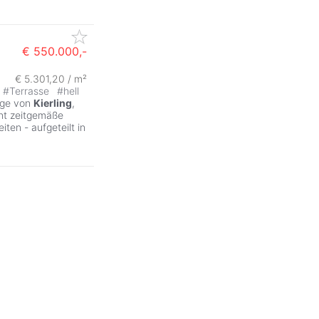
€ 550.000,-
€ 5.301,20 / m²
#
Terrasse
#
hell
age von
Kierling
,
int zeitgemäße
ten - aufgeteilt in