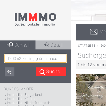
Me
Schnell
Detail
STARTSEITE
›
120
Suchergeb
1 bis 12 von m
BUNDESLÄNDER
Immobilien Burgenland
Immobilien Kärnten
Immobilien Niederösterreich