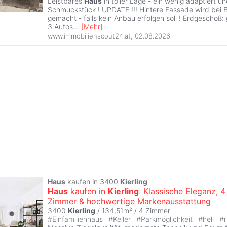
Leistbares
Haus
in toller Lage - ein wenig adaptiert und
Schmuckstück ! UPDATE !!! Hintere Fassade wird bei 
gemacht - falls kein Anbau erfolgen soll ! Erdgeschoß:
3 Autos
...
[
Mehr
]
www.immobilienscout24.at
,
02.08.2026
Haus
kaufen in 3400
Kierling
Haus
kaufen in
Kierling
: Klassische Eleganz, 4
Zimmer & hochwertige Markenausstattung
3400
Kierling
/ 134,51m² /
4 Zimmer
#
Einfamilienhaus
#
Keller
#
Parkmöglichkeit
#
hell
#