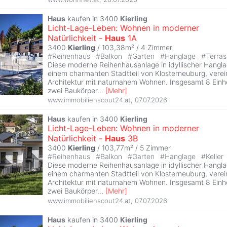
Haus
kaufen in 3400
Kierling
Licht-Lage-Leben: Wohnen in moderner
Natürlichkeit -
Haus
1A
3400
Kierling
/ 103,38m² /
4 Zimmer
#
Reihenhaus
#
Balkon
#
Garten
#
Hanglage
#
Terras
Diese moderne Reihenhausanlage in idyllischer Hangl
einem charmanten Stadtteil von Klosterneuburg, vere
Architektur mit naturnahem Wohnen. Insgesamt 8 Einhei
zwei Baukörper
...
[
Mehr
]
www.immobilienscout24.at
,
07.07.2026
Haus
kaufen in 3400
Kierling
Licht-Lage-Leben: Wohnen in moderner
Natürlichkeit -
Haus
3B
3400
Kierling
/ 103,77m² /
5 Zimmer
#
Reihenhaus
#
Balkon
#
Garten
#
Hanglage
#
Keller
Diese moderne Reihenhausanlage in idyllischer Hangl
einem charmanten Stadtteil von Klosterneuburg, vere
Architektur mit naturnahem Wohnen. Insgesamt 8 Einhei
zwei Baukörper
...
[
Mehr
]
www.immobilienscout24.at
,
07.07.2026
Haus
kaufen in 3400
Kierling