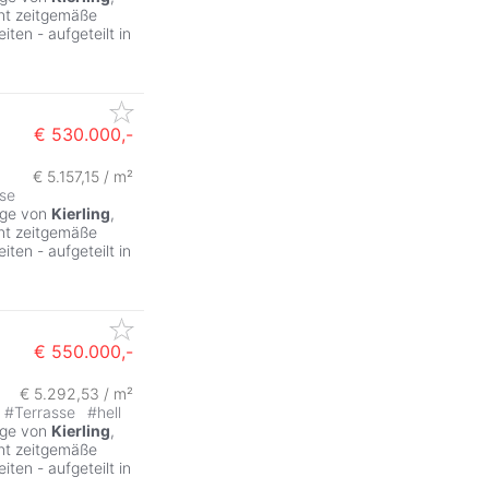
int zeitgemäße
ten - aufgeteilt in
€ 530.000,-
€ 5.157,15 / m²
se
age von
Kierling
,
int zeitgemäße
ten - aufgeteilt in
€ 550.000,-
€ 5.292,53 / m²
#
Terrasse
#
hell
age von
Kierling
,
int zeitgemäße
ten - aufgeteilt in