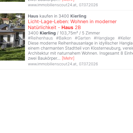
www.immobilienscout24.at
,
07.07.2026
Haus
kaufen in 3400
Kierling
Licht-Lage-Leben: Wohnen in moderner
Natürlichkeit -
Haus
2B
3400
Kierling
/ 103,75m² /
5 Zimmer
#
Reihenhaus
#
Balkon
#
Garten
#
Hanglage
#
Keller
Diese moderne Reihenhausanlage in idyllischer Hangl
einem charmanten Stadtteil von Klosterneuburg, vere
Architektur mit naturnahem Wohnen. Insgesamt 8 Einhei
zwei Baukörper
...
[
Mehr
]
www.immobilienscout24.at
,
07.07.2026