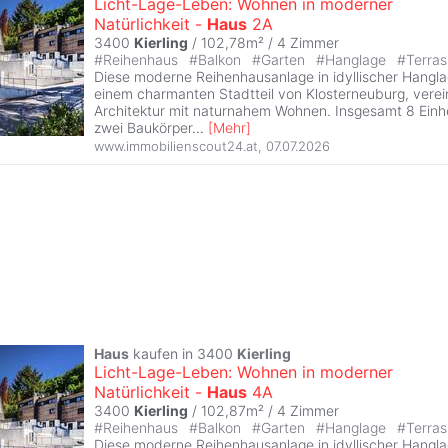
Licht-Lage-Leben: Wohnen in moderner
Natürlichkeit -
Haus
2A
3400
Kierling
/ 102,78m² /
4 Zimmer
#
Reihenhaus
#
Balkon
#
Garten
#
Hanglage
#
Terras
Diese moderne Reihenhausanlage in idyllischer Hangl
einem charmanten Stadtteil von Klosterneuburg, vere
Architektur mit naturnahem Wohnen. Insgesamt 8 Einhei
zwei Baukörper
...
[
Mehr
]
www.immobilienscout24.at
,
07.07.2026
Haus
kaufen in 3400
Kierling
Licht-Lage-Leben: Wohnen in moderner
Natürlichkeit -
Haus
4A
3400
Kierling
/ 102,87m² /
4 Zimmer
#
Reihenhaus
#
Balkon
#
Garten
#
Hanglage
#
Terras
Diese moderne Reihenhausanlage in idyllischer Hangl