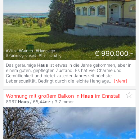
#
Villa
#
Garten
#
Hanglage
€ 990.000,-
#
Parkmöglichkeit
#
hell
#
ruhig
Das geräumige
Haus
ist etwas in die Jahre gekommen, aber in
einem guten, gepflegten Zustand. Es hat viel Charme und
Gemütlichkeit und bietet zu jeder Jahreszeit höchste
Lebensqualität. Bedingt durch die leichte Hanglage
...
[
Mehr
]
Wohnung mit großem Balkon in
Haus
im Ennstal!
8967
Haus
/ 65,44m² /
3 Zimmer