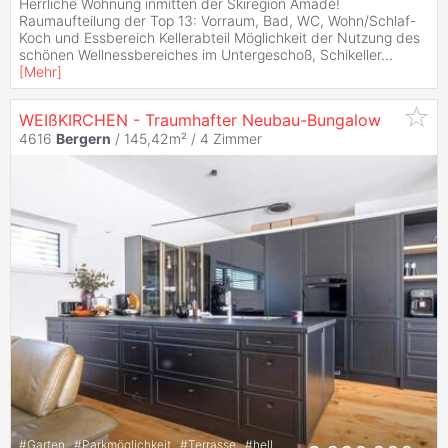
Herrliche Wohnung inmitten der Skiregion Amadè!
Raumaufteilung der Top 13: Vorraum, Bad, WC, Wohn/Schlaf-
Koch und Essbereich Kellerabteil Möglichkeit der Nutzung des
schönen Wellnessbereiches im Untergeschoß, Schikeller
...
[
Mehr
]
WEIßKIRCHEN - Traumhafter Neubau-Bungalow
4616
Bergern
/ 145,42m² /
4 Zimmer
#
Garten
#
Parkmöglichkeit
#
Terrasse
#
hell