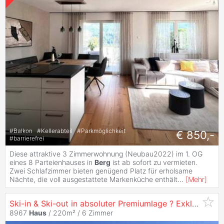
#
Balkon
#
Kellerabteil
#
Parkmöglichkeit
€ 850,-
#
barrierefrei
Diese attraktive 3 Zimmerwohnung (Neubau2022) im 1. OG
eines 8 Parteienhauses in
Berg
ist ab sofort zu vermieten.
Zwei Schlafzimmer bieten genügend Platz für erholsame
Nächte, die voll ausgestattete Markenküche enthält
...
[
Mehr
]
Ski-in & Ski-out in absoluter Premiumlage ? Exklusives Zweifamilienhaus direkt an der Talstation
8967
Haus
/ 220m² /
6 Zimmer