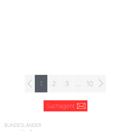
1
2
3
...
10
Suchagent
BUNDESLÄNDER