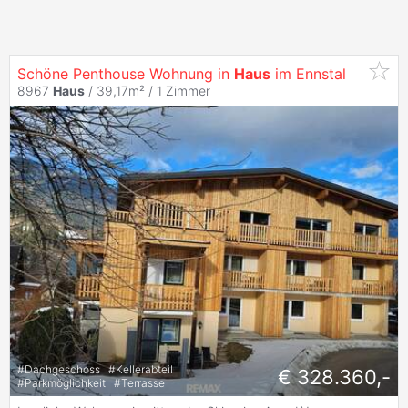
Schöne Penthouse Wohnung in
Haus
im Ennstal
8967
Haus
/ 39,17m² /
1 Zimmer
#
Dachgeschoss
#
Kellerabteil
€ 328.360,-
#
Parkmöglichkeit
#
Terrasse