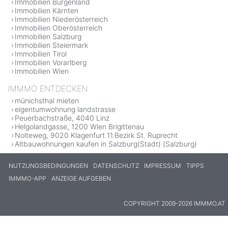
Immobilien Burgenland
Immobilien Kärnten
Immobilien Niederösterreich
Immobilien Oberösterreich
Immobilien Salzburg
Immobilien Steiermark
Immobilien Tirol
Immobilien Vorarlberg
Immobilien Wien
IMMMO ENTDECKEN
münichsthal mieten
eigentumwohnung landstrasse
Peuerbachstraße, 4040 Linz
Helgolandgasse, 1200 Wien Brigittenau
Nolteweg, 9020 Klagenfurt 11.Bezirk St. Ruprecht
Altbauwohnungen kaufen in Salzburg(Stadt) (Salzburg)
NUTZUNGSBEDINGUNGEN
DATENSCHUTZ
IMPRESSUM
TIPPS
IMMMO-APP
ANZEIGE AUFGEBEN
COPYRIGHT 2009-2026 IMMMO.AT