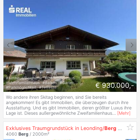
#
Almhaus/Berghütte
#
Einfamilienhaus
#
Mehrfamilienhaus
#
Balkon
#
Garten
€ 930.000,-
#
Parkmöglichkeit
#
Terrasse
Wo andere ihren Skitag beginnen, sind Sie bereits
angekommen! Es gibt Immobilien, die überzeugen durch ihre
Ausstattung. Und es gibt Immobilien, deren größter Luxus ihre
Lage ist. Dieses außergewöhnliche Zweifamilienhaus
...
[
Mehr
]
Exklusives Traumgrundstück in Leonding/
Berg
mit Fernblick!
4060
Berg
/ 2000m²