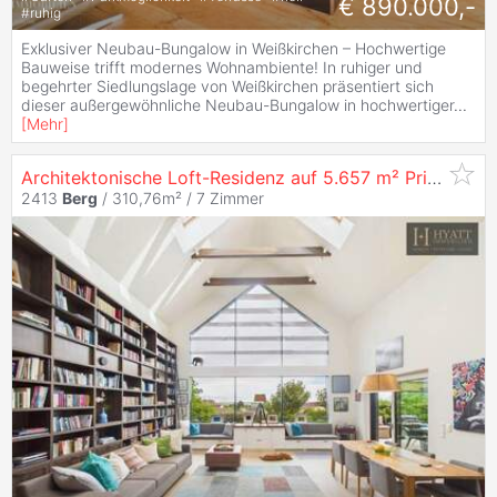
€ 890.000,-
#
ruhig
Exklusiver Neubau-Bungalow in Weißkirchen – Hochwertige
Bauweise trifft modernes Wohnambiente! In ruhiger und
begehrter Siedlungslage von Weißkirchen präsentiert sich
dieser außergewöhnliche Neubau-Bungalow in hochwertiger
...
[
Mehr
]
Architektonische Loft-Residenz auf 5.657 m² Privatgrundstück mit Wald, Pool und absoluter Privatsphäre – 10 Minuten von Bratislava
2413
Berg
/ 310,76m² /
7 Zimmer