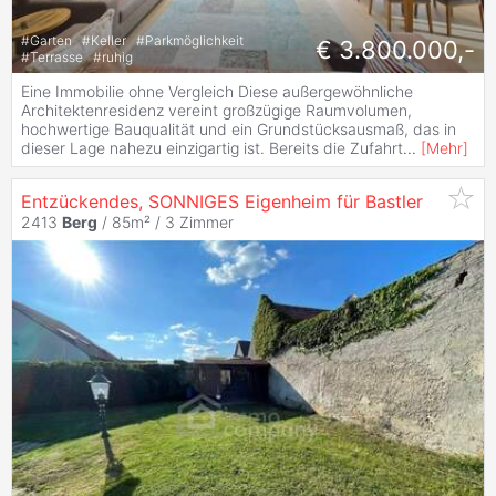
#
Garten
#
Keller
#
Parkmöglichkeit
€ 3.800.000,-
#
Terrasse
#
ruhig
Eine Immobilie ohne Vergleich Diese außergewöhnliche
Architektenresidenz vereint großzügige Raumvolumen,
hochwertige Bauqualität und ein Grundstücksausmaß, das in
dieser Lage nahezu einzigartig ist. Bereits die Zufahrt
...
[
Mehr
]
Entzückendes, SONNIGES Eigenheim für Bastler
2413
Berg
/ 85m² /
3 Zimmer