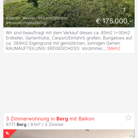
#
Garten
#
Keller
#
Parkmöglichkeit
€ 175.000,-
#
renovierungsbedürftig
Wir sind beauftragt mit dem Verkauf dieses ca. 85m2 (+30m2
Erdkeller, Gartenhütte, Carport/Einfahrt) großen, Bungalows auf
ca. 369m2 Eigengrund mit gemütlichen, sonnigen Garten.
RAUMAUFTEILUNG: ERDGESCHOSS: Vorzimmer
...
[
Mehr
]
3 Zimmerwohnung in
Berg
mit Balkon
9771
Berg
/ 81m² /
3 Zimmer