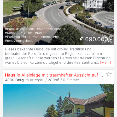
#
Büro
#
Ferienhaus
#
Mehrfamilienhaus
#
Rohbau
#
Balkon
#
Keller
#
Parkmöglichkeit
#
barrierefrei
#
hell
€ 690.000,-
#
renovierungsbedürftig
Dieses bekannte Gebäude mit großer Tradition und
bedeutender Rolle für die gesamte Region kann zu einem
guten Geschäft für Sie werden ! Bereits seit dessen Errichtung
war es bis vor kurzem durchgehend direktes Zentrum
...
[
Mehr
]
Haus
in Alleinlage mit traumhafter Aussicht auf den Attersee
4880
Berg
im Attergau / 280m² /
6 Zimmer