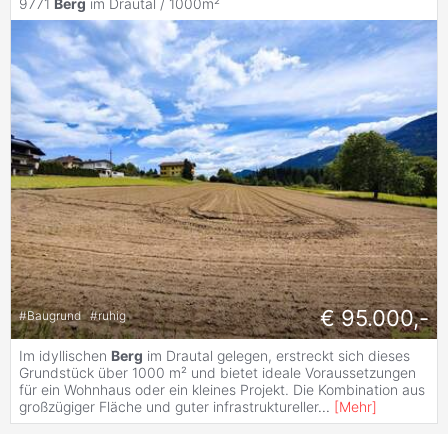
9771
Berg
im Drautal / 1000m²
€ 95.000,-
#
Baugrund
#
ruhig
Im idyllischen
Berg
im Drautal gelegen, erstreckt sich dieses
Grundstück über 1000 m² und bietet ideale Voraussetzungen
für ein Wohnhaus oder ein kleines Projekt. Die Kombination aus
großzügiger Fläche und guter infrastruktureller
...
[
Mehr
]