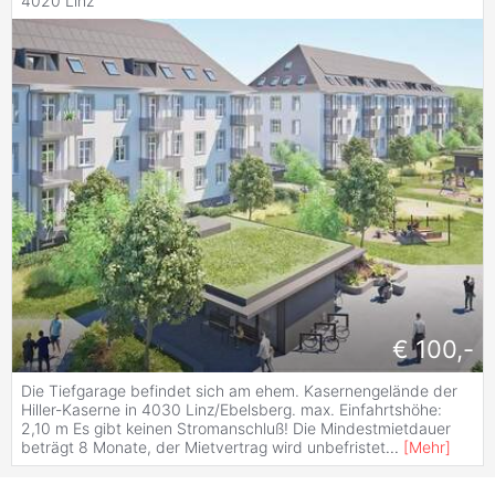
4020 Linz
€ 100,-
Die Tiefgarage befindet sich am ehem. Kasernengelände der
Hiller-Kaserne in 4030 Linz/Ebelsberg. max. Einfahrtshöhe:
2,10 m Es gibt keinen Stromanschluß! Die Mindestmietdauer
beträgt 8 Monate, der Mietvertrag wird unbefristet
...
[
Mehr
]