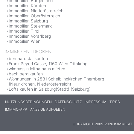
Immobilien Burgenland
Immobilien Kärnten
Immobilien Niederösterreich
Immobilien Oberösterreich
Immobilien Salzburg
Immobilien Steiermark
Immobilien Tirol
Immobilien Vorarlberg
Immobilien Wien
IMMMO ENTDECKEN
bernhardstal kaufen
Franz Peyerl Gasse, 1160 Wien Ottakring
wimpassin leitha haus mieten
bachlberg kaufen
Wohnungen in 2831 Scheiblingkirchen-Thernberg
(Neunkirchen, Niederösterreich)
Lofts kaufen in Salzburg(Stadt) (Salzburg)
NUTZUNGSBEDINGUNGEN
DATENSCHUTZ
IMPRESSUM
TIPPS
IMMMO-APP
ANZEIGE AUFGEBEN
COPYRIGHT 2009-2026 IMMMO.AT