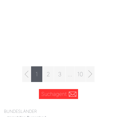
1
2
3
...
10
Suchagent
BUNDESLÄNDER