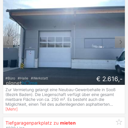
€ 2.616,-
#
Büro
#
Halle
#
Werkstatt
Zur Vermietung gelangt eine Neubau-Gewerbehalle in Sooß
(Bezirk Baden). Die Liegenschaft verfügt über eine gesamt
mietbare Fläche von ca. 250 m². Es besteht auch die
Möglichkeit, einen Teil des außenliegenden asphaltierten
...
[
Mehr
]
Tiefgaragenparkplatz zu
mieten