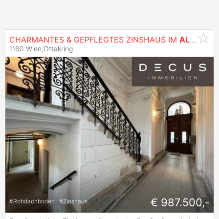
CHARMANTES & GEPFLEGTES ZINSHAUS IM
ALLEINEIGENTUM
1160 Wien,Ottakring
€ 987.500,-
#
Rohdachboden
#
Zinshaus