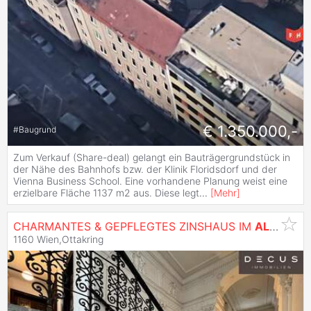
€ 1.350.000,-
#
Baugrund
Zum Verkauf (Share-deal) gelangt ein Bauträgergrundstück in
der Nähe des Bahnhofs bzw. der Klinik Floridsdorf und der
Vienna Business School. Eine vorhandene Planung weist eine
erzielbare Fläche 1137 m2 aus. Diese legt
...
[
Mehr
]
CHARMANTES & GEPFLEGTES ZINSHAUS IM
ALLEINEIGENTUM
1160 Wien,Ottakring