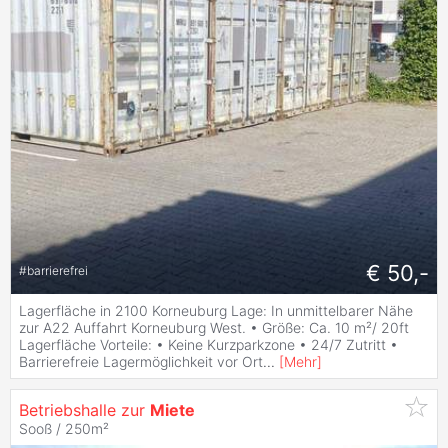
€ 50,-
#
barrierefrei
Lagerfläche in 2100 Korneuburg Lage: In unmittelbarer Nähe
zur A22 Auffahrt Korneuburg West. • Größe: Ca. 10 m²/ 20ft
Lagerfläche Vorteile: • Keine Kurzparkzone • 24/7 Zutritt •
Barrierefreie Lagermöglichkeit vor Ort
...
[
Mehr
]
Betriebshalle zur
Miete
Sooß / 250m²