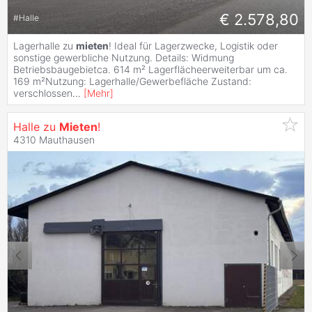
€ 2.578,80
#
Halle
Lagerhalle zu
mieten
! Ideal für Lagerzwecke, Logistik oder
sonstige gewerbliche Nutzung. Details: Widmung
Betriebsbaugebietca. 614 m² Lagerflächeerweiterbar um ca.
169 m²Nutzung: Lagerhalle/Gewerbefläche Zustand:
verschlossen
...
[
Mehr
]
Halle zu
Mieten
!
4310 Mauthausen