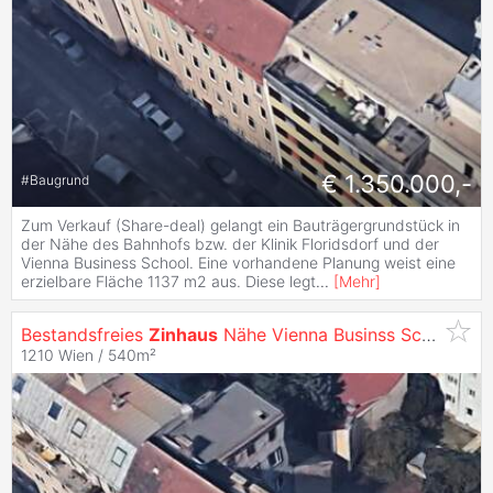
€ 1.350.000,-
#
Baugrund
Zum Verkauf (Share-deal) gelangt ein Bauträgergrundstück in
der Nähe des Bahnhofs bzw. der Klinik Floridsdorf und der
Vienna Business School. Eine vorhandene Planung weist eine
erzielbare Fläche 1137 m2 aus. Diese legt
...
[
Mehr
]
Bestandsfreies
Zinhaus
Nähe Vienna Businss School
1210 Wien / 540m²