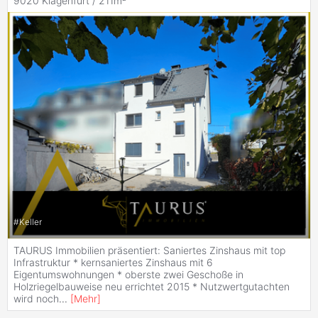
9020 Klagenfurt / 211m²
#
Keller
TAURUS Immobilien präsentiert: Saniertes Zinshaus mit top
Infrastruktur * kernsaniertes Zinshaus mit 6
Eigentumswohnungen * oberste zwei Geschoße in
Holzriegelbauweise neu errichtet 2015 * Nutzwertgutachten
wird noch
...
[
Mehr
]