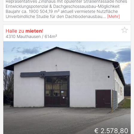
Repräsentatives Zinshaus mit opulenter Straßenfassade hohes
Entwicklungspotenzial & Dachgeschossausbau-Möglichkeit
Baujahr ca. 1900 504,19 m² aktuell vermietete Nutzfläche
Unverbindliche Studie für den Dachbodenausbau
...
[
Mehr
]
Halle zu
mieten
!
4310 Mauthausen / 614m²
€ 2.578,80