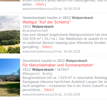
ersten Eindruck jenes Gefühl von Geborgenheit, das 
selten
...
[
Mehr
]
www.immobilienscout24.at
,
26.06.2026
Gewerbeobjekt kaufen in 2802
Walpersbach
Waldgut "Auf der Schleinz"
2802
Walpersbach
#
Landwirtschaft
Das zum Verkauf angebotene Waldgrundstück hat ein
350.976 m² ( 35,1 ha ). Der Waldbesitz ist sowohl im n
im südlichen Bereich talseitig über öffentliche Straßen
ganzjährig
...
[
Mehr
]
www.immobilienscout24.at
,
30.06.2026
Grundstück kaufen in 2822
Walpersbach
Für Naturliebhaber und Sonnenanbeter!
2822
Walpersbach
/ 1429m²
#
Baugrund
#
ruhig
Baugrundstück mit ca. 1.429 m² in naturnaher Ruhela
Sackgasse inklusive herrlichem Ausblick! Lassen Sie s
nicht entgehen – investieren Sie in ein Stück Zukunft 
persönliche
...
[
Mehr
]
www.immobilienscout24.at
,
23.06.2026