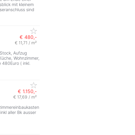
blick mit kleinem
seranschluss sind
€ 480,-
€ 11,71 / m²
 Stock, Aufzug
Küche, Wohnzimmer,
480Euro ( inkl.
€ 1.150,-
€ 17,69 / m²
zimmereinbaukasten
inkl aller Bk ausser