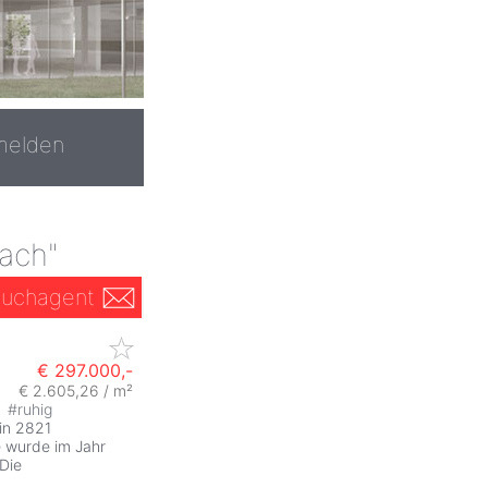
melden
ach"
uchagent
€ 297.000,-
€ 2.605,26 / m²
#
ruhig
 in 2821
 wurde im Jahr
 Die