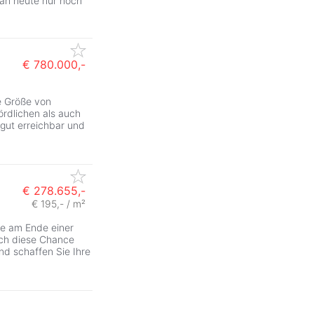
man heute nur noch
€ 780.000,-
e Größe von
ördlichen als auch
 gut erreichbar und
€ 278.655,-
€ 195,- / m²
ge am Ende einer
ich diese Chance
und schaffen Sie Ihre