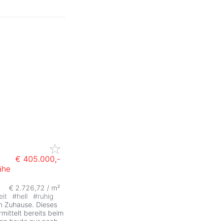
€ 405.000,-
ähe
€ 2.726,72 / m²
eit
#
hell
#
ruhig
n Zuhause. Dieses
mittelt bereits beim