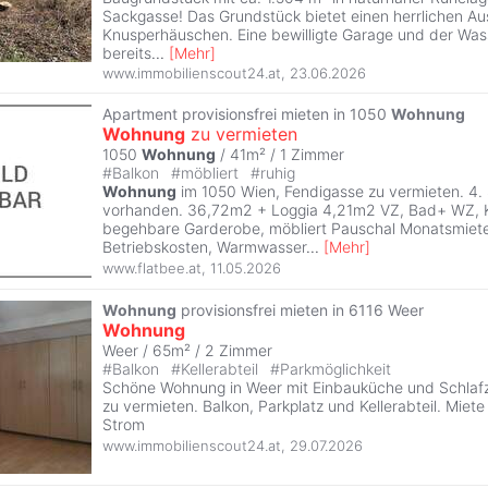
Sackgasse! Das Grundstück bietet einen herrlichen Aus
Knusperhäuschen. Eine bewilligte Garage und der Was
bereits
...
[
Mehr
]
www.immobilienscout24.at
,
23.06.2026
Apartment provisionsfrei mieten in 1050
Wohnung
Wohnung
zu vermieten
1050
Wohnung
/ 41m² /
1 Zimmer
#
Balkon
#
möbliert
#
ruhig
Wohnung
im 1050 Wien, Fendigasse zu vermieten. 4.
vorhanden. 36,72m2 + Loggia 4,21m2 VZ, Bad+ WZ, 
begehbare Garderobe, möbliert Pauschal Monatsmiete 
Betriebskosten, Warmwasser
...
[
Mehr
]
www.flatbee.at
,
11.05.2026
Wohnung
provisionsfrei mieten in 6116 Weer
Wohnung
Weer / 65m² /
2 Zimmer
#
Balkon
#
Kellerabteil
#
Parkmöglichkeit
Schöne Wohnung in Weer mit Einbauküche und Schlaf
zu vermieten. Balkon, Parkplatz und Kellerabteil. Miete 
Strom
www.immobilienscout24.at
,
29.07.2026