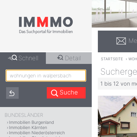
Me
Schnell
Detail
STARTSEITE
›
WOH
Sucherge
1 bis 12 von m
BUNDESLÄNDER
Immobilien Burgenland
Immobilien Kärnten
Immobilien Niederösterreich