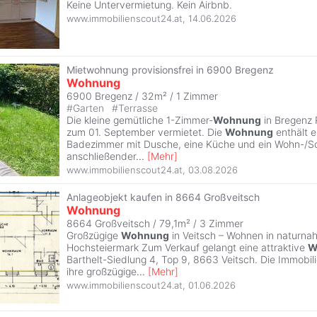
Keine Untervermietung. Kein Airbnb.
www.immobilienscout24.at
,
14.06.2026
Mietwohnung provisionsfrei in 6900 Bregenz
Wohnung
6900 Bregenz / 32m² /
1 Zimmer
#
Garten
#
Terrasse
Die kleine gemütliche 1-Zimmer-
Wohnung
in Bregenz 
zum 01. September vermietet. Die
Wohnung
enthält ei
Badezimmer mit Dusche, eine Küche und ein Wohn-/Sc
anschließender
...
[
Mehr
]
www.immobilienscout24.at
,
03.08.2026
Anlageobjekt kaufen in 8664 Großveitsch
Wohnung
8664 Großveitsch / 79,1m² /
3 Zimmer
Großzügige
Wohnung
in Veitsch – Wohnen in naturna
Hochsteiermark Zum Verkauf gelangt eine attraktive
W
Barthelt-Siedlung 4, Top 9, 8663 Veitsch. Die Immobil
ihre großzügige
...
[
Mehr
]
www.immobilienscout24.at
,
01.06.2026