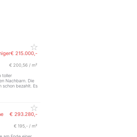
higer
€ 215.000,-
€ 200,56 / m²
toller
len Nachbarn. Die
 schon bezahlt. Es
he
€ 293.280,-
€ 195,- / m²
ge am Ende einer