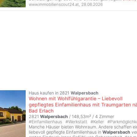
www.immobilienscout24.at
,
28.06.2026
Haus kaufen in 2821
Walpersbach
Wohnen mit Wohlfühlgarantie – Liebevoll
gepflegtes Einfamilienhaus mit Traumgarten n
Bad Erlach
2821
Walpersbach
/ 148,53m² /
4 Zimmer
#
Einfamilienhaus
#
Werkstatt
#
Keller
#
Parkmöglichk
Manche Häuser bieten Wohnraum. Andere schaffen ei
liebevoll gepflegte Einfamilienhaus in
Walpersbach
ver