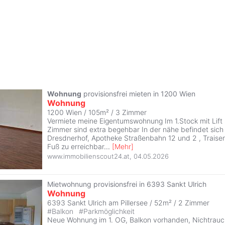
Wohnung
provisionsfrei mieten in 1200 Wien
Wohnung
1200 Wien / 105m² /
3 Zimmer
Vermiete meine Eigentumswohnung Im 1.Stock mit Lift S
Zimmer sind extra begehbar In der nähe befindet sich
Dresdnerhof, Apotheke Straßenbahn 12 und 2 , Traisen
Fuß zu erreichbar
...
[
Mehr
]
www.immobilienscout24.at
,
04.05.2026
Mietwohnung provisionsfrei in 6393 Sankt Ulrich
Wohnung
6393 Sankt Ulrich am Pillersee / 52m² /
2 Zimmer
#
Balkon
#
Parkmöglichkeit
Neue Wohnung im 1. OG, Balkon vorhanden, Nichtrauch