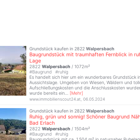
Grundstück kaufen in 2822
Walpersbach
Baugrundstück mit traumhaften Fernblick in ru
Lage
2822
Walpersbach
/ 1072m²
#
Baugrund
#
ruhig
Es handelt sich hier um ein wunderbares Grundstück in 
Aussichtslage. Umgeben von Wiesen, Wäldern und tol
Aufschließungskosten und die Anschlusskosten wurden
wurde bereits ein
...
[
Mehr
]
www.immobilienscout24.at
,
06.05.2024
Grundstück kaufen in 2822
Walpersbach
Ruhig, grün und sonnig! Schöner Baugrund Nä
Bad Erlach
2822
Walpersbach
/ 1504m²
#
Baugrund
#
ruhig
Baugrundstück mit ca. 1.504 m² in naturnaher Ruhela