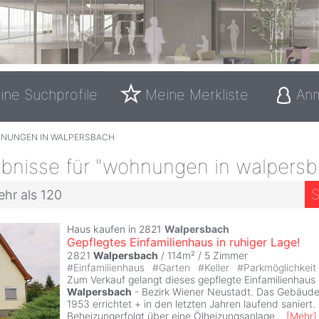
ine Suchprofile
Meine Merkliste
An
NUNGEN IN WALPERSBACH
bnisse für "wohnungen in walpersb
S
ehr als 120
Haus kaufen in 2821
Walpersbach
Gepflegtes Einfamilienhaus in ruhiger Lage!
2821
Walpersbach
/ 114m² /
5 Zimmer
#
Einfamilienhaus
#
Garten
#
Keller
#
Parkmöglichkeit
Zum Verkauf gelangt dieses gepflegte Einfamilienhaus
Walpersbach
- Bezirk Wiener Neustadt. Das Gebäude
1953 errichtet + in den letzten Jahren laufend saniert.
Beheizungerfolgt über eine Ölheizungsanlage
...
[
Mehr
]