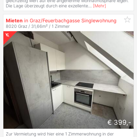
gleichzeitig Wert auf eine angenehme Wohnatmosphäre legen.
Die Lage überzeugt durch eine exzellente
...
[
Mehr
]
Mieten
in Graz/Feuerbachgasse Singlewohnung
8020 Graz / 31,66m² /
1 Zimmer
€ 399,-
Zur Vermietung wird hier eine 1 Zimmerwohnung in der