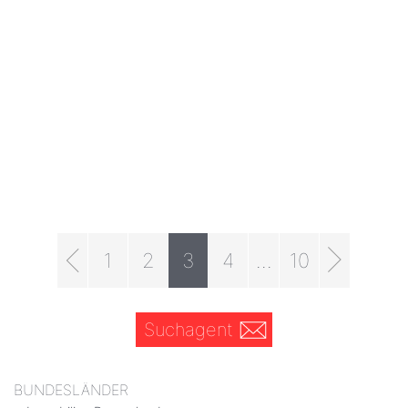
1
2
3
4
...
10
Suchagent
BUNDESLÄNDER