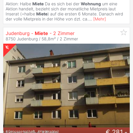
Aktion: Halbe
Miete
Da es sich bei der
Wohnung
um eine
Aktion handelt, bezieht sich der monatliche Mietpreis laut
Inserat (=halbe
Miete
) auf die ersten 6 Monate. Danach wird
der volle Mietpreis in der Höhe von dzt. ca.
...
[
Mehr
]
Judenburg -
Miete
- 2 Zimmer
8750 Judenburg / 58,8m² /
2 Zimmer
€ 281,-
#
Genossenschaft
#
Kellerabteil