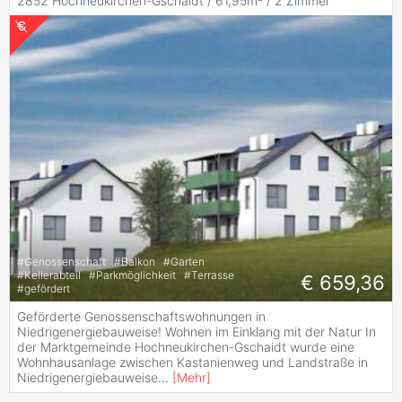
2852 Hochneukirchen-Gschaidt / 61,95m² /
2 Zimmer
#
Genossenschaft
#
Balkon
#
Garten
#
Kellerabteil
#
Parkmöglichkeit
#
Terrasse
€ 659,36
#
gefördert
Geförderte Genossenschaftswohnungen in
Niedrigenergiebauweise! Wohnen im Einklang mit der Natur In
der Marktgemeinde Hochneukirchen-Gschaidt wurde eine
Wohnhausanlage zwischen Kastanienweg und Landstraße in
Niedrigenergiebauweise
...
[
Mehr
]