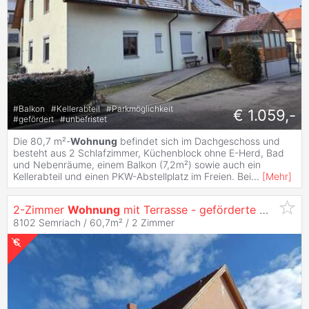
#
Balkon
#
Kellerabteil
#
Parkmöglichkeit
€ 1.059,-
#
gefördert
#
unbefristet
Die 80,7 m²-
Wohnung
befindet sich im Dachgeschoss und
besteht aus 2 Schlafzimmer, Küchenblock ohne E-Herd, Bad
und Nebenräume, einem Balkon (7,2m²) sowie auch ein
Kellerabteil und einen PKW-Abstellplatz im Freien. Bei
...
[
Mehr
]
2-Zimmer
Wohnung
mit Terrasse - geförderte
Miete
OD
8102 Semriach / 60,7m² /
2 Zimmer