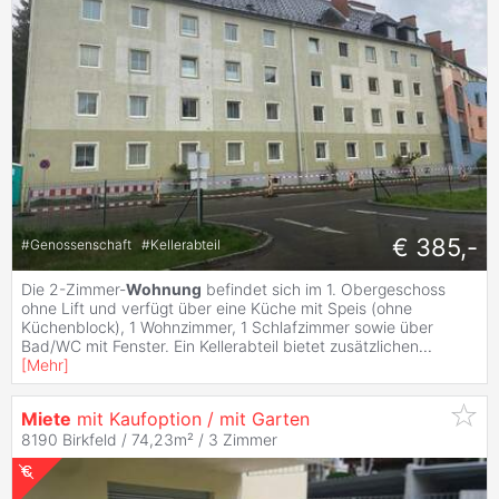
€ 385,-
#
Genossenschaft
#
Kellerabteil
Die 2-Zimmer-
Wohnung
befindet sich im 1. Obergeschoss
ohne Lift und verfügt über eine Küche mit Speis (ohne
Küchenblock), 1 Wohnzimmer, 1 Schlafzimmer sowie über
Bad/WC mit Fenster. Ein Kellerabteil bietet zusätzlichen
...
[
Mehr
]
Miete
mit Kaufoption / mit Garten
8190 Birkfeld / 74,23m² /
3 Zimmer