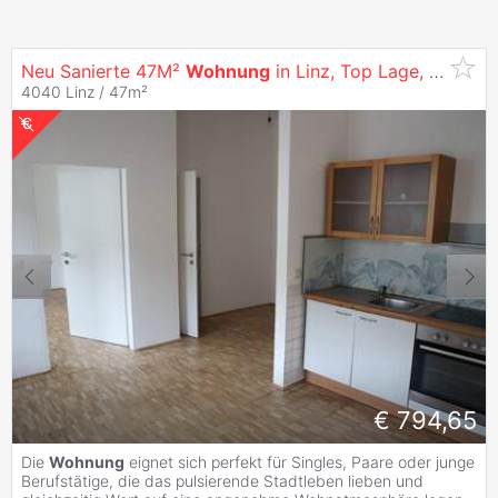
Neu Sanierte 47M²
Wohnung
in Linz, Top Lage,
Miete
Nu
4040 Linz / 47m²
€ 794,65
Die
Wohnung
eignet sich perfekt für Singles, Paare oder junge
Berufstätige, die das pulsierende Stadtleben lieben und