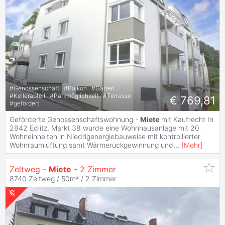
#
Genossenschaft
#
Balkon
#
Garten
#
Kellerabteil
#
Parkmöglichkeit
#
Terrasse
€ 769,81
#
gefördert
Geförderte Genossenschaftswohnung -
Miete
mit Kaufrecht In
2842 Edlitz, Markt 38 wurde eine Wohnhausanlage mit 20
Wohneinheiten in Niedrigenergiebauweise mit kontrollierter
Wohnraumlüftung samt Wärmerückgewinnung und
...
[
Mehr
]
Zeltweg -
Miete
- 2 Zimmer
8740 Zeltweg / 50m² /
2 Zimmer