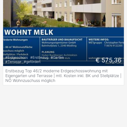
#
Erdgeschoss
#
Erstbezug
#
Garten
€ 575,36
#
Terrasse
#
gefördert
Erstbezug Top 46/2 moderne Erdgeschosswohnung mit
Eigengarten und Terrasse | mtl. Kosten inkl. BK und Stellplätze |
NÖ Wohnzuschuss möglich