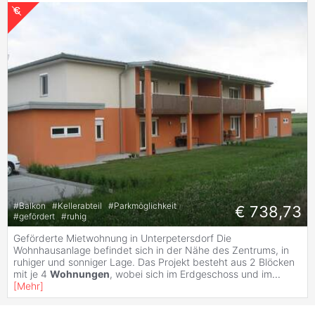
#
Balkon
#
Kellerabteil
#
Parkmöglichkeit
€ 738,73
#
gefördert
#
ruhig
Geförderte Mietwohnung in Unterpetersdorf Die
Wohnhausanlage befindet sich in der Nähe des Zentrums, in
ruhiger und sonniger Lage. Das Projekt besteht aus 2 Blöcken
mit je 4
Wohnungen
, wobei sich im Erdgeschoss und im
...
[
Mehr
]