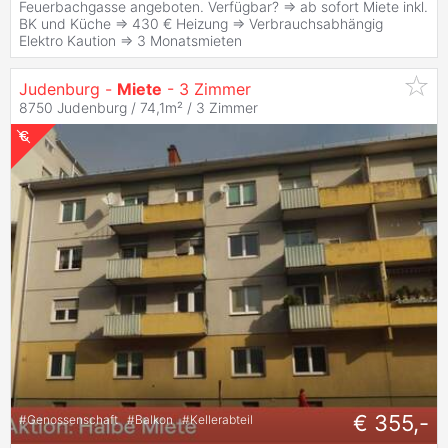
Feuerbachgasse angeboten. Verfügbar? => ab sofort Miete inkl.
BK und Küche => 430 € Heizung => Verbrauchsabhängig
Elektro Kaution => 3 Monatsmieten
Judenburg -
Miete
- 3 Zimmer
8750 Judenburg / 74,1m² /
3 Zimmer
€ 355,-
#
Genossenschaft
#
Balkon
#
Kellerabteil