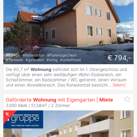
#
Balkon
#
Kellerabteil
#
Parkmöglichkeit
€ 794,-
#
Terrasse
#
gefördert
#
ruhig
#
unbefristet
Die 60,7 m²
Wohnung
befindet sich im 1. Obergeschoss und
verfügt über einen sehr weitläufigen Wohn-Essbereich, ein
Schlafzimmer, ein Badezimmer / WC getrennt, einen Vorraum
und einen Abstellbereich. Das Ruhedomizil besticht
...
[
Mehr
]
Geförderte
Wohnung
mit Eigengarten |
Miete
3390 Melk / 51,58m² /
2 Zimmer