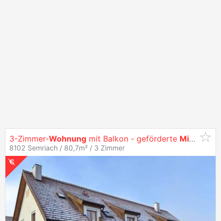
3-Zimmer-
Wohnung
mit Balkon - geförderte
Miete
ODER
8102 Semriach / 80,7m² /
3 Zimmer