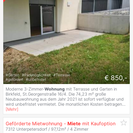
#
Garten
#
Parkmöglichkeit
#
Terrasse
€ 850,-
#
gefördert
#
unbefristet
Moderne 3-Zimmer-
Wohnung
mit Terrasse und Garten in
Birkfeld, St.Georgenstraße 16/4. Die 74,23 m² große
Neubauwohnung aus dem Jahr 2021 ist sofort verfügbar und
wird unbefristet vermietet. Die monatlichen Kosten betragen
...
[
Mehr
]
Geförderte Mietwohnung -
Miete
mit Kaufoption
7312 Unterpetersdorf / 97,12m² /
4 Zimmer