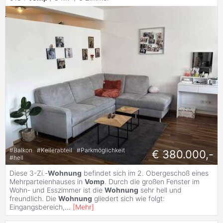
#
Balkon
#
Kellerabteil
#
Parkmöglichkeit
€ 380.000,-
#
hell
Diese 3-Zi.-
Wohnung
befindet sich im 2. Obergeschoß eines
Mehrparteienhauses in
Vomp
. Durch die großen Fenster im
Wohn- und Esszimmer ist die
Wohnung
sehr hell und
freundlich. Die
Wohnung
gliedert sich wie folgt:
Eingangsbereich,
...
[
Mehr
]