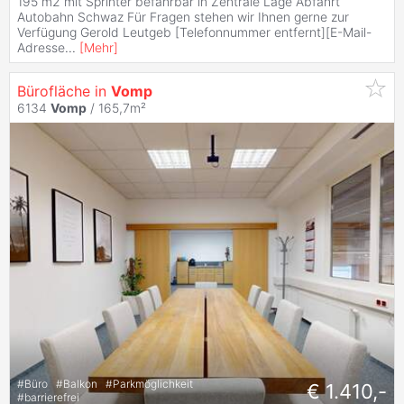
195 m2 mit Sprinter befahrbar in Zentrale Lage Abfahrt
Autobahn Schwaz Für Fragen stehen wir Ihnen gerne zur
Verfügung Gerold Leutgeb [Telefonnummer entfernt][E-Mail-
Adresse
...
[
Mehr
]
Bürofläche in
Vomp
6134
Vomp
/ 165,7m²
#
Büro
#
Balkon
#
Parkmöglichkeit
€ 1.410,-
#
barrierefrei