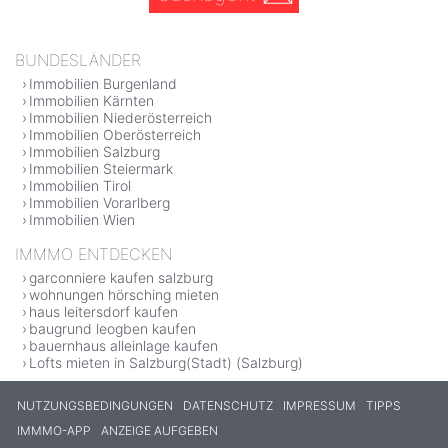
BUNDESLÄNDER
Immobilien Burgenland
Immobilien Kärnten
Immobilien Niederösterreich
Immobilien Oberösterreich
Immobilien Salzburg
Immobilien Steiermark
Immobilien Tirol
Immobilien Vorarlberg
Immobilien Wien
IMMMO ENTDECKEN
garconniere kaufen salzburg
wohnungen hörsching mieten
haus leitersdorf kaufen
baugrund leogben kaufen
bauernhaus alleinlage kaufen
Lofts mieten in Salzburg(Stadt) (Salzburg)
NUTZUNGSBEDINGUNGEN
DATENSCHUTZ
IMPRESSUM
TIPPS
IMMMO-APP
ANZEIGE AUFGEBEN