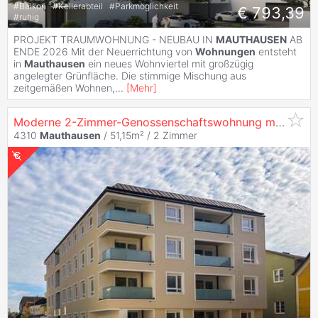
#
Balkon
#
Kellerabteil
#
Parkmöglichkeit
€ 793,39
#
ruhig
PROJEKT TRAUMWOHNUNG - NEUBAU IN
MAUTHAUSEN
AB
ENDE 2026 Mit der Neuerrichtung von
Wohnungen
entsteht
in
Mauthausen
ein neues Wohnviertel mit großzügig
angelegter Grünfläche. Die stimmige Mischung aus
zeitgemäßen Wohnen,
...
[
Mehr
]
Moderne 2-Zimmer-Genossenschaftswohnung mit Loggia direkt am Stadtplatz in
4310
Mauthausen
/ 51,15m² /
2 Zimmer