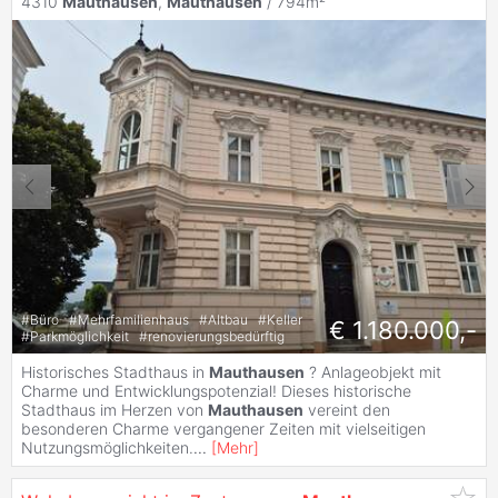
4310
Mauthausen
,
Mauthausen
/ 794m²
#
Büro
#
Mehrfamilienhaus
#
Altbau
#
Keller
€ 1.180.000,-
#
Parkmöglichkeit
#
renovierungsbedürftig
Historisches Stadthaus in
Mauthausen
? Anlageobjekt mit
Charme und Entwicklungspotenzial! Dieses historische
Stadthaus im Herzen von
Mauthausen
vereint den
besonderen Charme vergangener Zeiten mit vielseitigen
Nutzungsmöglichkeiten.
...
[
Mehr
]