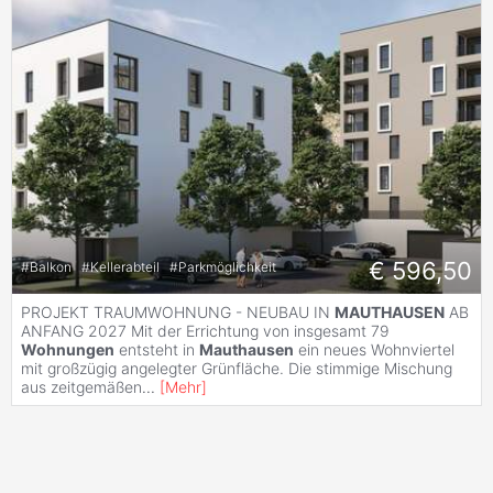
€ 596,50
#
Balkon
#
Kellerabteil
#
Parkmöglichkeit
PROJEKT TRAUMWOHNUNG - NEUBAU IN
MAUTHAUSEN
AB
ANFANG 2027 Mit der Errichtung von insgesamt 79
Wohnungen
entsteht in
Mauthausen
ein neues Wohnviertel
mit großzügig angelegter Grünfläche. Die stimmige Mischung
aus zeitgemäßen
...
[
Mehr
]