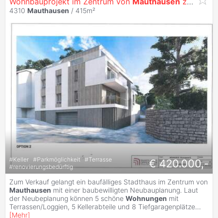
Wohnbauprojekt im Zentrum von
Mauthausen
zu verkaufen
4310
Mauthausen
/ 415m²
#
Keller
#
Parkmöglichkeit
#
Terrasse
€ 420.000,-
#
renovierungsbedürftig
Zum Verkauf gelangt ein baufälliges Stadthaus im Zentrum von
Mauthausen
mit einer baubewilligten Neubauplanung. Laut
der Neubeplanung können 5 schöne
Wohnungen
mit
Terrassen/Loggien, 5 Kellerabteile und 8 Tiefgaragenplätze
...
[
Mehr
]