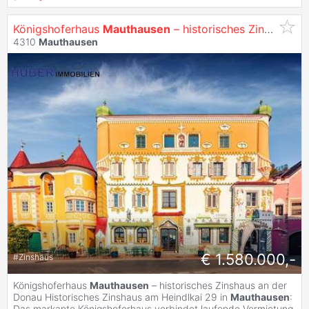
Königshoferhaus
Mauthausen
– historisches Zinshaus an der Donau
4310
Mauthausen
€ 1.580.000,-
#
Zinshaus
Königshoferhaus
Mauthausen
– historisches Zinshaus an der
Donau Historisches Zinshaus am Heindlkai 29 in
Mauthausen
:
Das markante Königshoferhaus verbindet laufende Vermietung,