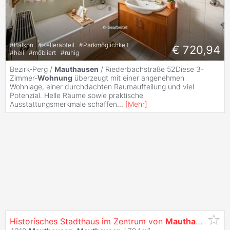
#
Balkon
#
Kellerabteil
#
Parkmöglichkeit
€ 720,94
#
hell
#
möbliert
#
ruhig
Bezirk-Perg /
Mauthausen
/ Riederbachstraße 52Diese 3-
Zimmer-
Wohnung
überzeugt mit einer angenehmen
Wohnlage, einer durchdachten Raumaufteilung und viel
Potenzial. Helle Räume sowie praktische
Ausstattungsmerkmale schaffen
...
[
Mehr
]
Historisches Stadthaus im Zentrum von
Mauthausen
!