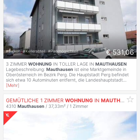
€ 531,06
#
Balkon
#
Kellerabteil
#
Parkmöglichkeit
3 ZIMMER
WOHNUNG
IN TOLLER LAGE IN
MAUTHAUSEN
Lagebeschreibung:
Mauthausen
ist eine Marktgemeinde in
Oberösterreich im Bezirk Perg. Die Hauptstadt Perg befindet
sich etwa 10 Autominuten entfernt, die Landeshauptstadt
...
[
Mehr
]
GEMÜTLICHE 1 ZIMMER
WOHNUNG
IN
MAUTHAUSEN
4310
Mauthausen
/ 37,33m² /
1 Zimmer