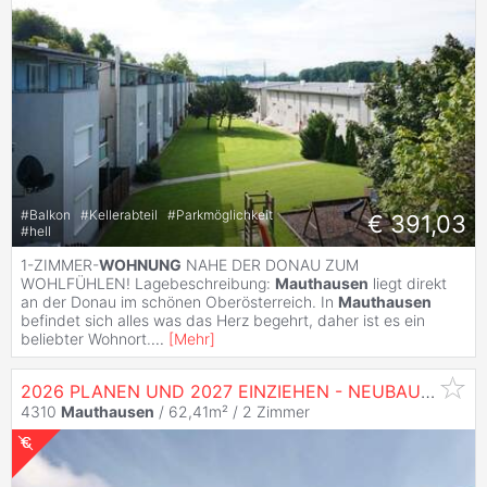
#
Balkon
#
Kellerabteil
#
Parkmöglichkeit
€ 391,03
#
hell
1-ZIMMER-
WOHNUNG
NAHE DER DONAU ZUM
WOHLFÜHLEN! Lagebeschreibung:
Mauthausen
liegt direkt
an der Donau im schönen Oberösterreich. In
Mauthausen
befindet sich alles was das Herz begehrt, daher ist es ein
beliebter Wohnort.
...
[
Mehr
]
2026 PLANEN UND 2027 EINZIEHEN - NEUBAU IN
MA
4310
Mauthausen
/ 62,41m² /
2 Zimmer