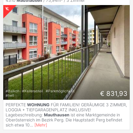
4310
Mauthausen
/ 75,94m² /
3 Zimmer
#
Balkon
#
Kellerabteil
#
Parkmöglichkeit
€ 831,93
#
hell
PERFEKTE
WOHNUNG
FÜR FAMILIEN! GERÄUMIGE 3 ZIMMER,
LOGGIA + TIEFGARAGENPLATZ INKLUSIVE!
Lagebeschreibung:
Mauthausen
ist eine Marktgemeinde in
Oberösterreich im Bezirk Perg. Die Hauptstadt Perg befindet
sich etwa 10
...
[
Mehr
]