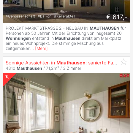
€ 617,-
#
Genossenschaft
#
Balkon
#
Kellerabteil
PROJEKT MARKTSTRASSE 2 - NEUBAU IN
MAUTHAUSEN
für
Personen ab 50 Jahren Mit der Errichtung von insgesamt 20
Wohnungen
entstand in
Mauthausen
direkt am Marktplatz
ein neues Wohnprojekt. Die stimmige Mischung aus
zeitgemäßen
...
[
Mehr
]
Sonnige Aussichten in
Mauthausen
: sanierte Familienwohnung mit großzügiger Loggia, höchstem Wohnkomfort und ruhiger Grünlage – kostenloser Parkplat...
4310
Mauthausen
/ 71,2m² /
3 Zimmer