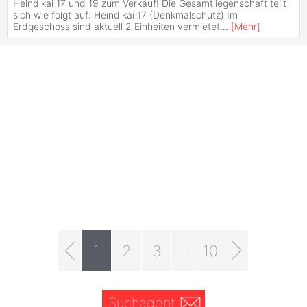
Heindlkai 17 und 19 zum Verkauf! Die Gesamtliegenschaft teilt
sich wie folgt auf: Heindlkai 17 (Denkmalschutz) Im
Erdgeschoss sind aktuell 2 Einheiten vermietet
...
[
Mehr
]
1
2
3
...
10
Suchagent