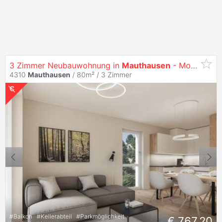
3 Zimmer Neubauwohnung in
Mauthausen
- Modern, Hell und in Toller Lage
4310
Mauthausen
/ 80m² /
3 Zimmer
#
Balkon
#
Kellerabteil
#
Parkmöglichkeit
€ 767,20