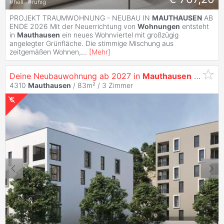
#
hell
#
ruhig
PROJEKT TRAUMWOHNUNG - NEUBAU IN
MAUTHAUSEN
AB
ENDE 2026 Mit der Neuerrichtung von
Wohnungen
entsteht
in
Mauthausen
ein neues Wohnviertel mit großzügig
angelegter Grünfläche. Die stimmige Mischung aus
zeitgemäßen Wohnen,
...
[
Mehr
]
Deine Neubauwohnung ab 2027 in
Mauthausen
- Jetzt Chance Nutzen
4310
Mauthausen
/ 83m² /
3 Zimmer