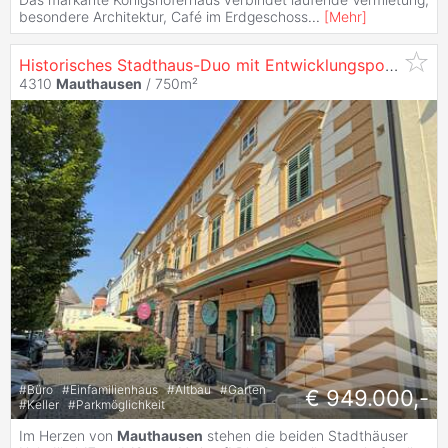
besondere Architektur, Café im Erdgeschoss
...
[
Mehr
]
Historisches Stadthaus-Duo mit Entwicklungspotenzial in
4310
Mauthausen
/ 750m²
#
Büro
#
Einfamilienhaus
#
Altbau
#
Garten
€ 949.000,-
#
Keller
#
Parkmöglichkeit
Im Herzen von
Mauthausen
stehen die beiden Stadthäuser