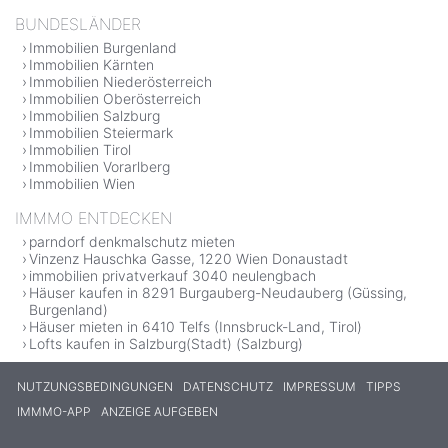
BUNDESLÄNDER
Immobilien Burgenland
Immobilien Kärnten
Immobilien Niederösterreich
Immobilien Oberösterreich
Immobilien Salzburg
Immobilien Steiermark
Immobilien Tirol
Immobilien Vorarlberg
Immobilien Wien
IMMMO ENTDECKEN
parndorf denkmalschutz mieten
Vinzenz Hauschka Gasse, 1220 Wien Donaustadt
immobilien privatverkauf 3040 neulengbach
Häuser kaufen in 8291 Burgauberg-Neudauberg (Güssing,
Burgenland)
Häuser mieten in 6410 Telfs (Innsbruck-Land, Tirol)
Lofts kaufen in Salzburg(Stadt) (Salzburg)
NUTZUNGSBEDINGUNGEN
DATENSCHUTZ
IMPRESSUM
TIPPS
IMMMO-APP
ANZEIGE AUFGEBEN