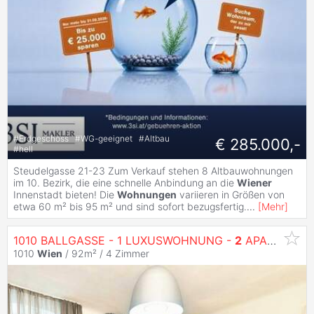
#
Erdgeschoss
#
WG-geeignet
#
Altbau
€ 285.000,-
#
hell
Steudelgasse 21-23 Zum Verkauf stehen 8 Altbauwohnungen
im 10. Bezirk, die eine schnelle Anbindung an die
Wiener
Innenstadt bieten! Die
Wohnungen
variieren in Größen von
etwa 60 m² bis 95 m² und sind sofort bezugsfertig.
...
[
Mehr
]
1010 BALLGASSE - 1 LUXUSWOHNUNG -
2
APARTMENTS - HIGH END RENOVIERT -
1010
Wien
/ 92m² /
4 Zimmer