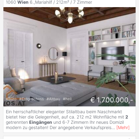
1060
Wien
6.,Mariahilf / 212m² /
7 Zimmer
€ 1.700.000,-
#
Büro
#
Erdgeschoss
#
Altbau
#
hell
Ein herrschaftlicher eleganter Stilaltbau beim Naschmarkt
bietet hier die Gelegenheit, auf ca. 212 m2 Wohnfläche mit
2
getrennten
Eingängen
und 6-7 Zimmern Ihr neues Domizil
modern zu gestalten! Der angegebene Verkaufspreis
...
[
Mehr
]