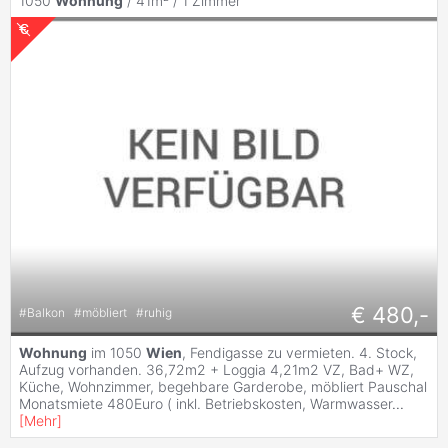
1050
Wohnung
/ 41m² /
1 Zimmer
€ 480,-
#
Balkon
#
möbliert
#
ruhig
Wohnung
im 1050
Wien
, Fendigasse zu vermieten. 4. Stock,
Aufzug vorhanden. 36,72m2 + Loggia 4,21m2 VZ, Bad+ WZ,
Küche, Wohnzimmer, begehbare Garderobe, möbliert Pauschal
Monatsmiete 480Euro ( inkl. Betriebskosten, Warmwasser
...
[
Mehr
]