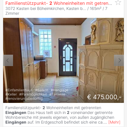
Familienstützpunkt-
2
Wohneinheiten mit getrennten
Ein
3072 Kasten bei Böheimkirchen, Kasten b... / 165m² /
7
Zimmer
#
Einfamilienhaus
#
Balkon
#
Hanglage
#
Keller
#
Parkmöglichkeit
#
Terrasse
€ 475.000,-
#
renovierungsbedürftig
Familienstützpunkt-
2
Wohneinheiten mit getrennten
Eingängen
Das Haus teilt sich in
2
voneinander getrennte
Wohnbereiche mit jeweils eigenen, von außen zugänglichen
Eingängen
auf. Im Erdgeschoß befindet sich eine ca.
...
[
Mehr
]