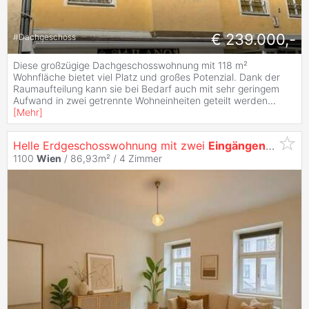
€ 239.000,-
#
Dachgeschoss
Diese großzügige Dachgeschosswohnung mit 118 m²
Wohnfläche bietet viel Platz und großes Potenzial. Dank der
Raumaufteilung kann sie bei Bedarf auch mit sehr geringem
Aufwand in zwei getrennte Wohneinheiten geteilt werden
...
[
Mehr
]
Helle Erdgeschosswohnung mit zwei
Eingängen
- ideal 
1100
Wien
/ 86,93m² /
4 Zimmer