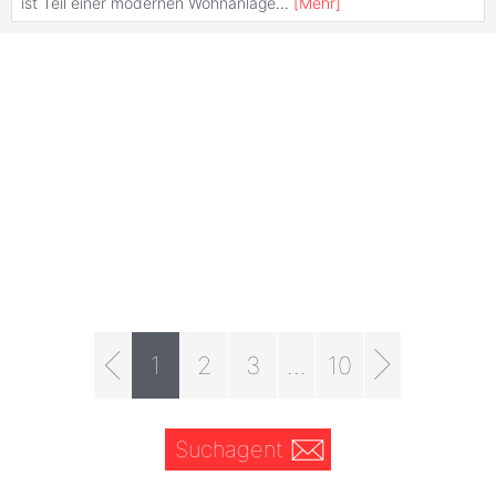
ist Teil einer modernen Wohnanlage
...
[
Mehr
]
1
2
3
...
10
Suchagent