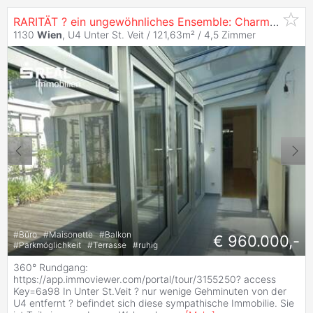
RARITÄT ? ein ungewöhnliches Ensemble: Charmante Maisonette mit Patio und Studio/Kleinwohnung und Garagenplatz -
1130
Wien
, U4 Unter St. Veit / 121,63m² /
4,5 Zimmer
#
Büro
#
Maisonette
#
Balkon
€ 960.000,-
#
Parkmöglichkeit
#
Terrasse
#
ruhig
360° Rundgang:
https://app.immoviewer.com/portal/tour/3155250? access
Key=6a98 In Unter St.Veit ? nur wenige Gehminuten von der
U4 entfernt ? befindet sich diese sympathische Immobilie. Sie