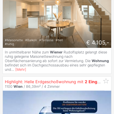
#
Maisonette
#
Balkon
#
Terrasse
#
hell
€ 4.105,-
#
ruhig
In unmittelbarer Nähe zum
Wiener
Rudolfsplatz gelangt diese
ruhig gelegene Maisonettewohnung nach
Oberflächensanierung ab sofort zur Vermietung. Die
Wohnung
befindet sich im Dachgeschossausbau eines sehr gepflegten
und
...
[
Mehr
]
Highlight: Helle Erdgeschoßwohnung mit
2
Eingängen
- 
1100
Wien
/ 86,39m² /
4 Zimmer