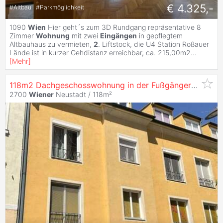
€ 4.325,-
#
Altbau
#
Parkmöglichkeit
1090
Wien
Hier geht´s zum 3D Rundgang repräsentative 8
Zimmer
Wohnung
mit zwei
Eingängen
in gepflegtem
Altbauhaus zu vermieten,
2
. Liftstock, die U4 Station Roßauer
Lände ist in kurzer Gehdistanz erreichbar, ca. 215,00m2
...
[
Mehr
]
118m2 Dachgeschosswohnung in der Fußgängerzone, mit
2700
Wiener
Neustadt / 118m²