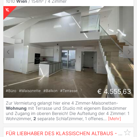
1010
Wien
/ 154m² /
4 Zimmer
€ 4.555,63
#
Büro
#
Maisonette
#
Balkon
#
Terrasse
Zur Vermietung gelangt hier eine 4 Zimmer-Maisonetten-
Wohnung
mit Terrasse und Studio mit eigenem Badezimmer
und Zugang im oberen Bereich! Die Aufteilung der 4 Zimmer: 1
Wohnzimmer,
2
separate Schlafzimmer, 1 offenes
...
[
Mehr
]
FÜR LIEBHABER DES KLASSISCHEN ALTBAUS - Sehr repräsentative 212 m2 in Gehdistanz zum 1. Bezirk -