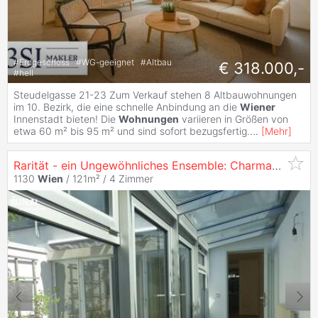
#
Erdgeschoss
#
WG-geeignet
#
Altbau
€ 318.000,-
#
hell
Steudelgasse 21-23 Zum Verkauf stehen 8 Altbauwohnungen
im 10. Bezirk, die eine schnelle Anbindung an die
Wiener
Innenstadt bieten! Die
Wohnungen
variieren in Größen von
etwa 60 m² bis 95 m² und sind sofort bezugsfertig.
...
[
Mehr
]
Rarität - ein Ungewöhnliches Ensemble: Charmante Maisonette mit Patio und Studio/Kleinwohnung und Garagenplatz -
1130
Wien
/ 121m² /
4 Zimmer