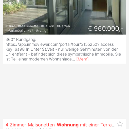
#
Büro
#
Maisonette
#
Balkon
#
Garten
€ 960.000,-
#
Parkmöglichkeit
#
ruhig
360° Rundgang:
https://app.immoviewer.com/portal/tour/3155250? access
Key=6a98 In Unter St.Veit - nur wenige Gehminuten von der
U4 entfernt - befindet sich diese sympathische Immobilie. Sie
ist Teil einer modernen Wohnanlage
...
[
Mehr
]
4 Zimmer-Maisonetten-
Wohnung
mit einer Terrasse und Eigenem Studio im Oberbereich mit Separatem Zusätzlichem