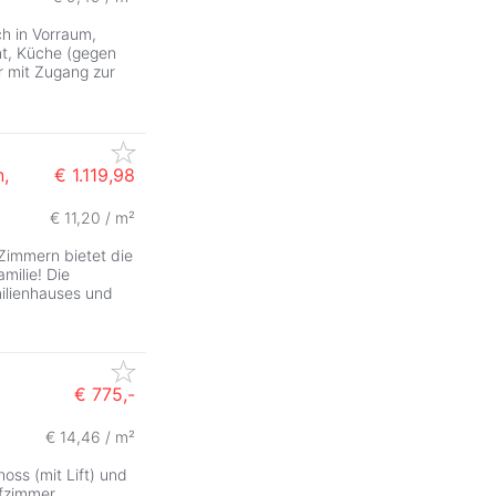
ZurÃ
ch in Vorraum,
t, Küche (gegen
 mit Zugang zur
,
€ 1.119,98
€ 11,20 / m²
Zimmern bietet die
milie! Die
milienhauses und
€ 775,-
€ 14,46 / m²
oss (mit Lift) und
fzimmer,