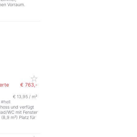
nen Vorraum.
erte
€ 763,-
€ 13,95 / m²
#
hell
choss und verfügt
Bad/WC mit Fenster
 (8,9 m²) Platz für