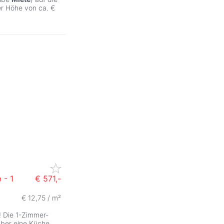
er Höhe von ca. €
e
- 1
€ 571,-
€ 12,75 / m²
Die 1-Zimmer-
über eine Küche,