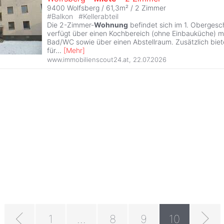
9400 Wolfsberg / 61,3m² /
2 Zimmer
#
Balkon
#
Kellerabteil
Die 2-Zimmer-
Wohnung
befindet sich im 1. Obergesc
verfügt über einen Kochbereich (ohne Einbauküche) mi
Bad/WC sowie über einen Abstellraum. Zusätzlich biete
für
...
[
Mehr
]
www.immobilienscout24.at
,
22.07.2026
1
...
8
9
10