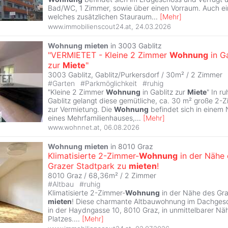
Bad/WC, 1 Zimmer, sowie über einen Vorraum. Auch ein 
welches zusätzlichen Stauraum
...
[
Mehr
]
www.immobilienscout24.at
,
24.03.2026
Wohnung
mieten
in 3003 Gablitz
"VERMIETET - Kleine 2 Zimmer
Wohnung
in Ga
zur
Miete
"
3003 Gablitz, Gablitz/Purkersdorf / 30m² /
2 Zimmer
#
Garten
#
Parkmöglichkeit
#
ruhig
"Kleine 2 Zimmer
Wohnung
in Gablitz zur
Miete
" In r
Gablitz gelangt diese gemütliche, ca. 30 m² große 2-
zur Vermietung. Die
Wohnung
befindet sich in eine
eines Mehrfamilienhauses,
...
[
Mehr
]
www.wohnnet.at
,
06.08.2026
Wohnung
mieten
in 8010 Graz
Klimatisierte 2-Zimmer-
Wohnung
in der Nähe
Grazer Stadtpark zu
mieten
!
8010 Graz / 68,36m² /
2 Zimmer
#
Altbau
#
ruhig
Klimatisierte 2-Zimmer-
Wohnung
in der Nähe des Gra
mieten
! Diese charmante Altbauwohnung im Dachgesc
in der Haydngasse 10, 8010 Graz, in unmittelbarer Nä
Platzes.
...
[
Mehr
]