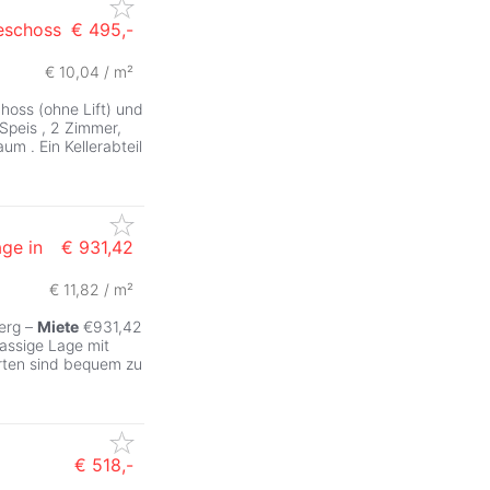
eschoss
€ 495,-
€ 10,04 / m²
hoss (ohne Lift) und
Speis , 2 Zimmer,
m . Ein Kellerabteil
ge in
€ 931,42
€ 11,82 / m²
erg –
Miete
€931,42
lassige Lage mit
garten sind bequem zu
€ 518,-