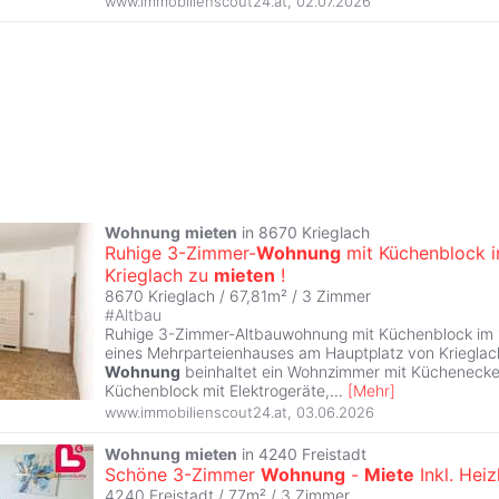
www.immobilienscout24.at
,
02.07.2026
Wohnung
mieten
in 8670 Krieglach
Ruhige 3-Zimmer-
Wohnung
mit Küchenblock i
Krieglach zu
mieten
!
8670 Krieglach / 67,81m² /
3 Zimmer
#
Altbau
Ruhige 3-Zimmer-Altbauwohnung mit Küchenblock im 
eines Mehrparteienhauses am Hauptplatz von Kriegla
Wohnung
beinhaltet ein Wohnzimmer mit Küchenecke 
Küchenblock mit Elektrogeräte,
...
[
Mehr
]
www.immobilienscout24.at
,
03.06.2026
Wohnung
mieten
in 4240 Freistadt
Schöne 3-Zimmer
Wohnung
-
Miete
Inkl. Heiz
4240 Freistadt / 77m² /
3 Zimmer