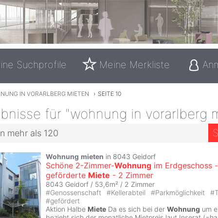
ine Suchprofile
Meine Merkliste
An
NUNG IN VORARLBERG MIETEN
›
SEITE 10
nisse für "wohnung in vorarlberg 
S
n mehr als 120
Wohnung
mieten
in 8043 Geidorf
Schöne 2-Zimmer-
Wohnung
im Erdgeschoss -
geförderte
Miete
- 2 Zimmer
8043 Geidorf / 53,6m² /
2 Zimmer
#
Genossenschaft
#
Kellerabteil
#
Parkmöglichkeit
#
T
#
gefördert
Aktion Halbe
Miete
Da es sich bei der
Wohnung
um ei
bezieht sich der monatliche Mietpreis laut Inserat (=h