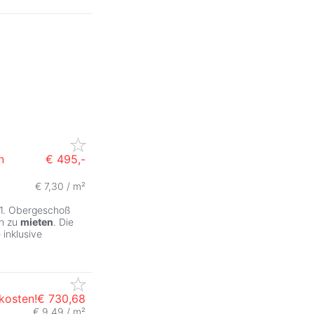
n
€ 495,-
€ 7,30 / m²
1. Obergeschoß
ch zu
mieten
. Die
inklusive
kosten!
€ 730,68
€ 9,49 / m²