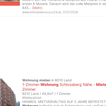
ersten 6 Monate. Danach wird der volle Mietpreis in d
845
...
[
Mehr
]
www.immobilienscout24.at
,
07.07.2026
Wohnung
mieten
in 8010 Lend
1-Zimmer-
Wohnung
Schlossberg Nähe -
Miet
Zimmer
8010 Lend / 44,8m² /
1 Zimmer
#
Kellerabteil
HINWEIS: MIETVERHÄLTNIS AUF 5 JAHRE BEFRISTET! 
Wohnung
befindet sich im Erdgeschoss und verfügt 