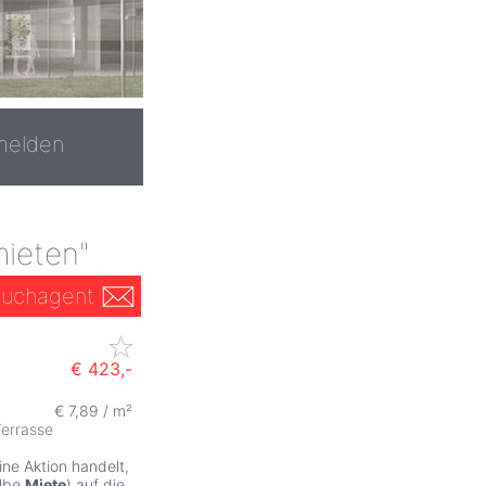
melden
mieten"
uchagent
€ 423,-
€ 7,89 / m²
errasse
ne Aktion handelt,
albe
Miete
) auf die