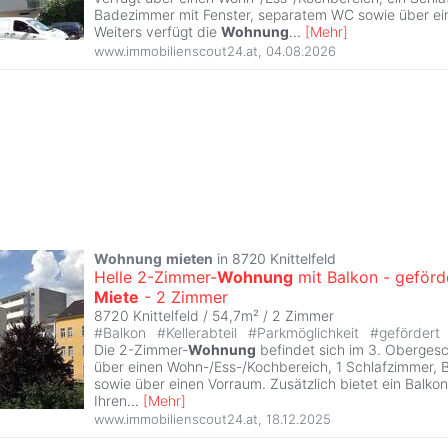
Badezimmer mit Fenster, separatem WC sowie über ei
Weiters verfügt die
Wohnung
...
[
Mehr
]
www.immobilienscout24.at
,
04.08.2026
Wohnung
mieten
in 8720 Knittelfeld
Helle 2-Zimmer-
Wohnung
mit Balkon - geförd
Miete
- 2 Zimmer
8720 Knittelfeld / 54,7m² /
2 Zimmer
#
Balkon
#
Kellerabteil
#
Parkmöglichkeit
#
gefördert
Die 2-Zimmer-
Wohnung
befindet sich im 3. Oberges
über einen Wohn-/Ess-/Kochbereich, 1 Schlafzimmer, 
sowie über einen Vorraum. Zusätzlich bietet ein Balkon
Ihren
...
[
Mehr
]
www.immobilienscout24.at
,
18.12.2025