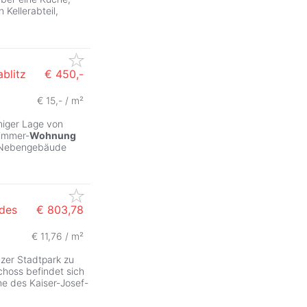
Kellerabteil,
blitz
€ 450,-
€ 15,- / m²
uhiger Lage von
Zimmer-
Wohnung
m Nebengebäude
 des
€ 803,78
€ 11,76 / m²
zer Stadtpark zu
hoss befindet sich
he des Kaiser-Josef-