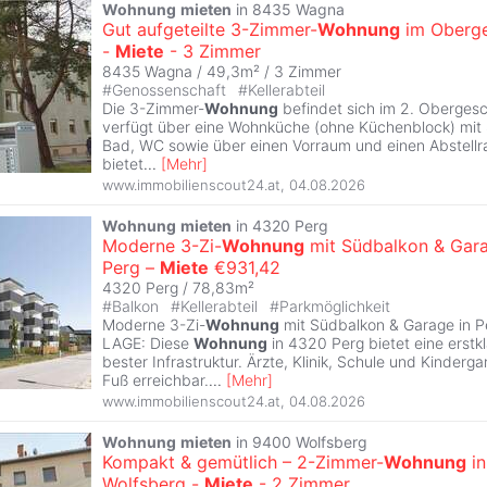
Wohnung
mieten
in 8435 Wagna
Gut aufgeteilte 3-Zimmer-
Wohnung
im Oberg
-
Miete
- 3 Zimmer
8435 Wagna / 49,3m² /
3 Zimmer
#
Genossenschaft
#
Kellerabteil
Die 3-Zimmer-
Wohnung
befindet sich im 2. Obergesc
verfügt über eine Wohnküche (ohne Küchenblock) mit 
Bad, WC sowie über einen Vorraum und einen Abstellrau
bietet
...
[
Mehr
]
www.immobilienscout24.at
,
04.08.2026
Wohnung
mieten
in 4320 Perg
Moderne 3-Zi-
Wohnung
mit Südbalkon & Gara
Perg –
Miete
€931,42
4320 Perg / 78,83m²
#
Balkon
#
Kellerabteil
#
Parkmöglichkeit
Moderne 3-Zi-
Wohnung
mit Südbalkon & Garage in P
LAGE: Diese
Wohnung
in 4320 Perg bietet eine erstk
bester Infrastruktur. Ärzte, Klinik, Schule und Kinder
Fuß erreichbar.
...
[
Mehr
]
www.immobilienscout24.at
,
04.08.2026
Wohnung
mieten
in 9400 Wolfsberg
Kompakt & gemütlich – 2-Zimmer-
Wohnung
in
Wolfsberg -
Miete
- 2 Zimmer