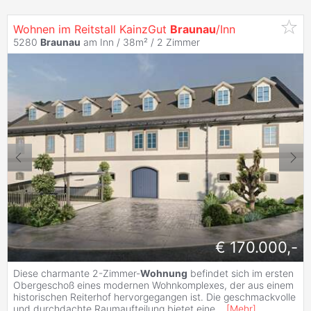
Wohnen im Reitstall KainzGut
Braunau
/Inn
5280
Braunau
am Inn / 38m² /
2 Zimmer
€ 170.000,-
Diese charmante 2-Zimmer-
Wohnung
befindet sich im ersten
Obergeschoß eines modernen Wohnkomplexes, der aus einem
historischen Reiterhof hervorgegangen ist. Die geschmackvolle
und durchdachte Raumaufteilung bietet eine
...
[
Mehr
]