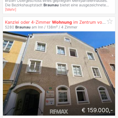
ersten Obergeschoss eines gepflegten Mehrparteienhauses.
Die Bezirkshauptstadt
Braunau
bietet eine ausgezeichnete
...
[
Mehr
]
Kanzlei oder 4-Zimmer
Wohnung
im Zentrum von
Brau
5280
Braunau
am Inn / 138m² /
4 Zimmer
€ 159.000,-