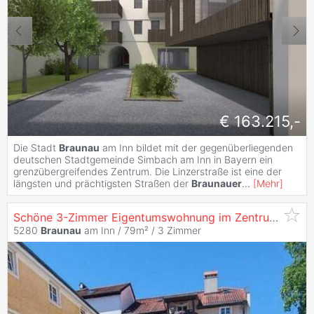
€ 163.215,-
Die Stadt
Braunau
am Inn bildet mit der gegenüberliegenden
deutschen Stadtgemeinde Simbach am Inn in Bayern ein
grenzübergreifendes Zentrum. Die Linzerstraße ist eine der
längsten und prächtigsten Straßen der
Braunauer
...
[
Mehr
]
Schöne 3-Zimmer Eigentumswohnung im Zentrum von
B
5280
Braunau
am Inn / 79m² /
3 Zimmer