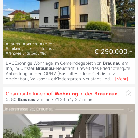
#
Balkon
#
Garten
#
Keller
#
Parkmöglichkeit
#
Terrasse
€ 290.000,-
#
renovierungsbedürftig
LAGEsonnige Wohnlage im Gemeindegebiet von
Braunau
am
Inn, im Ortsteil
Braunau
-Neustadt, unweit des Friedhofesgute
Anbindung an den ÖPNV (Bushaltestelle in Gehdistanz
erreichbar), Volksschule/Kindergarten Neustadt und
...
[
Mehr
]
Charmante Innenhof
Wohnung
in der
Braunauer
Altstad
5280
Braunau
am Inn / 71,33m² /
3 Zimmer