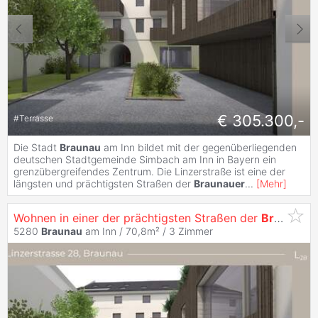
€ 305.300,-
#
Terrasse
Die Stadt
Braunau
am Inn bildet mit der gegenüberliegenden
deutschen Stadtgemeinde Simbach am Inn in Bayern ein
grenzübergreifendes Zentrum. Die Linzerstraße ist eine der
längsten und prächtigsten Straßen der
Braunauer
...
[
Mehr
]
Wohnen in einer der prächtigsten Straßen der
Braunauer
5280
Braunau
am Inn / 70,8m² /
3 Zimmer