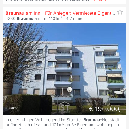
Braunau
am Inn - Für Anleger: Vermietete Eigentumswohnung
5280
Braunau
am Inn / 101m² /
4 Zimmer
€ 190.000,-
#
Balkon
In einer ruhigen Wohngegend im Stadtteil
Braunau
-Neustadt
befindet sich diese rund 101 m² große Eigentumswohnung im