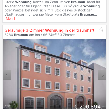
Große
Wohnung
-Kanzlei im Zentrum von
Braunau
. Ideal für
Anleger oder für Eigennutzer. Diese 138 m² große
Wohnung
oder Kanzlei befindet sich im 1. Stock eines 3-stöckigen
Stadthauses, nur wenige Meter vom Stadtplatz
Braunau
...
[
Mehr
]
Geräumige 3-Zimmer
Wohnung
in der traumhaften
Bra
5280
Braunau
am Inn / 66,74m² /
3 Zimmer
€ 206.894,-
#
hell