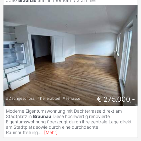
5280
Braunau
am Inn / 89,16m² /
3 Zimmer
€ 275.000,-
#
Dachgeschoss
#
Kellerabteil
#
Terrasse
Moderne Eigentumswohnung mit Dachterrasse direkt am
Stadtplatz in
Braunau
Diese hochwertig renovierte
Eigentumswohnung überzeugt durch ihre zentrale Lage direkt
am Stadtplatz sowie durch eine durchdachte
Raumaufteilung.
...
[
Mehr
]