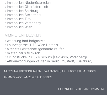
Immobilien Niederösterreich
Immobilien Oberösterreich
Immobilien Salzburg
Immobilien Steiermark
Immobilien Tirol
Immobilien Vorarlberg
Immobilien Wien
IMMMO ENTDECKEN
wohnung bad hofgastein
Laubengasse, 1170 Wien Hernals
alter stall wirtschaftsgebäude kaufen
mieten haus feldkirch
Grundstücke in 6824 Schlins (Feldkirch, Vorarlberg)
Altbauwohnungen kaufen in Salzburg(Stadt) (Salzburg)
NUTZUNGSBEDINGUNGEN
DATENSCHUTZ
IMPRESSUM
TIPPS
IMMMO-APP
ANZEIGE AUFGEBEN
COPYRIGHT 2009-2026 IMMMO.AT