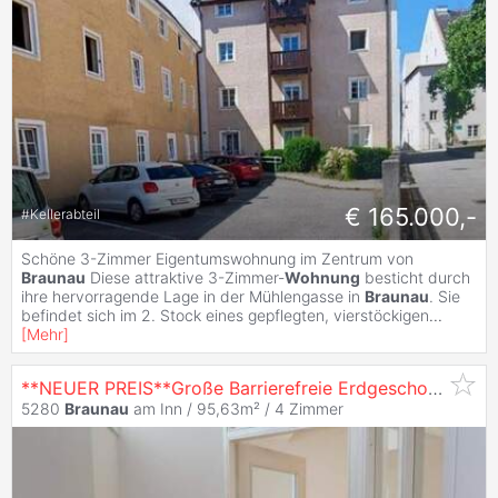
€ 165.000,-
#
Kellerabteil
Schöne 3-Zimmer Eigentumswohnung im Zentrum von
Braunau
Diese attraktive 3-Zimmer-
Wohnung
besticht durch
ihre hervorragende Lage in der Mühlengasse in
Braunau
. Sie
befindet sich im 2. Stock eines gepflegten, vierstöckigen
...
[
Mehr
]
**NEUER PREIS**Große Barrierefreie Erdgeschoßwohnung, mitten in der Stadt
5280
Braunau
am Inn / 95,63m² /
4 Zimmer