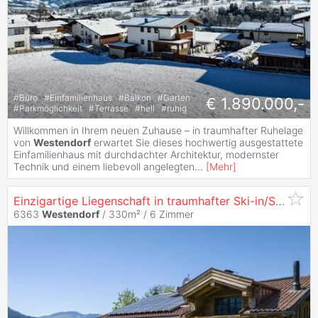
#
Büro
#
Einfamilienhaus
#
Balkon
#
Garten
€ 1.890.000,-
#
Parkmöglichkeit
#
Terrasse
#
hell
#
ruhig
Willkommen in Ihrem neuen Zuhause – in traumhafter Ruhelage
von
Westendorf
erwartet Sie dieses hochwertig ausgestattete
Einfamilienhaus mit durchdachter Architektur, modernster
Technik und einem liebevoll angelegten
...
[
Mehr
]
Einzigartige Liegenschaft in traumhafter Ski-in/Ski-out-Lage in
6363
Westendorf
/ 330m² /
6 Zimmer