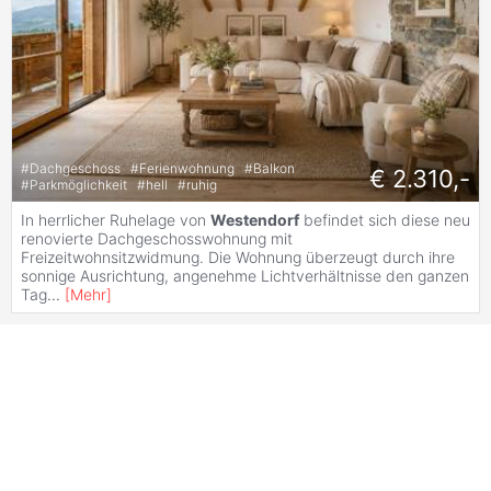
#
Dachgeschoss
#
Ferienwohnung
#
Balkon
€ 2.310,-
#
Parkmöglichkeit
#
hell
#
ruhig
In herrlicher Ruhelage von
Westendorf
befindet sich diese neu
renovierte Dachgeschosswohnung mit
Freizeitwohnsitzwidmung. Die Wohnung überzeugt durch ihre
sonnige Ausrichtung, angenehme Lichtverhältnisse den ganzen
Tag
...
[
Mehr
]