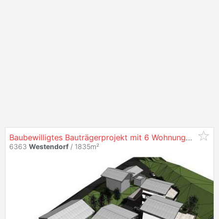
Baubewilligtes Bauträgerprojekt mit 6 Wohnungen in
We
6363
Westendorf
/ 1835m²