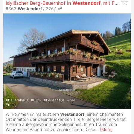
Idyllischer Berg-Bauernhof in
Westendorf
, mit Freizeitwohnsitz Bewilligung!
6363
Westendorf
/ 226,1m²
#
Bauernhaus
#
Büro
#
Ferienhaus
#
hell
#
ruhig
Willkommen im malerischen
Westendorf
, einem charmanten
Ort inmitten der beeindruckenden Tiroler Berge! Hier erwartet
Sie eine außergewöhnliche Gelegenheit, Ihren Traum vom
Wohnen am Bauernhof zu verwirklichen. Diese
...
[
Mehr
]