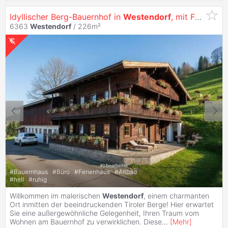
Idyllischer Berg-Bauernhof in
Westendorf
, mit Freizeitwohnsitz Bewilligung!
6363
Westendorf
/ 226m²
#
Bauernhaus
#
Büro
#
Ferienhaus
#
Altbau
#
hell
#
ruhig
Willkommen im malerischen
Westendorf
, einem charmanten
Ort inmitten der beeindruckenden Tiroler Berge! Hier erwartet
Sie eine außergewöhnliche Gelegenheit, Ihren Traum vom
Wohnen am Bauernhof zu verwirklichen. Diese
...
[
Mehr
]