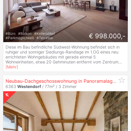
#
Büro
#
Balkon
#
Kellerabteil
€ 998.000,-
#
Parkmöglichkeit
#
Terrasse
Diese im Bau befindliche Südwest-Wohnung befindet sich in
ruhiger und sonniger Siedlungs-Randlage im 1.OG eines neu
errichteten Wohngebäudes mit gerade einmal 5
Wohneinheiten, etwa 20 Gehminuten entfernt vom Zentrum
...
[
Mehr
]
Neubau-Dachgeschosswohnung in Panoramalage mit Freizeitwohnsitzwidmung (06744)
6363
Westendorf
/ 77m² /
3 Zimmer