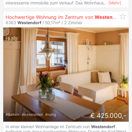
interessante Immobilie zum Verkauf. Das Wohnhaus
...
[
Mehr
]
Hochwertige Wohnung im Zentrum von
Westendorf
, se
6363
Westendorf
/ 50,17m² /
2 Zimmer
€ 425.000,-
#
Balkon
#
Kellerabteil
#
ruhig
In einer kleinen Wohnanlage im Zentrum von
Westendorf
befindet sich diese hochwertige Wohnung. Durch die Süd/West