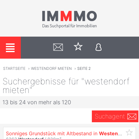
STARTSEITE
›
WESTENDORF MIETEN
›
SEITE 2
Suchergebnisse für "westendorf
mieten"
13 bis 24 von mehr als 120
Suchagent
Sonniges Grundstück mit Altbestand in
Westendorf
zu v