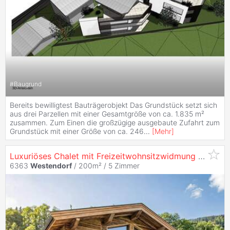
#
Baugrund
Bereits bewilligtest Bauträgerobjekt Das Grundstück setzt sich
aus drei Parzellen mit einer Gesamtgröße von ca. 1.835 m²
zusammen. Zum Einen die großzügige ausgebaute Zufahrt zum
Grundstück mit einer Größe von ca. 246
...
[
Mehr
]
Luxuriöses Chalet mit Freizeitwohnsitzwidmung und Blick über
6363
Westendorf
/ 200m² /
5 Zimmer