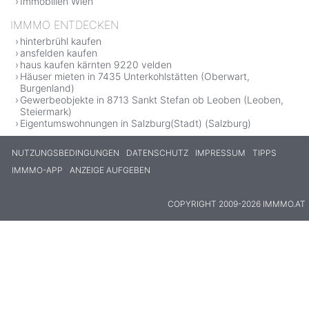
Immobilien Wien
IMMMO ENTDECKEN
hinterbrühl kaufen
ansfelden kaufen
haus kaufen kärnten 9220 velden
Häuser mieten in 7435 Unterkohlstätten (Oberwart,
Burgenland)
Gewerbeobjekte in 8713 Sankt Stefan ob Leoben (Leoben,
Steiermark)
Eigentumswohnungen in Salzburg(Stadt) (Salzburg)
NUTZUNGSBEDINGUNGEN
DATENSCHUTZ
IMPRESSUM
TIPPS
IMMMO-APP
ANZEIGE AUFGEBEN
COPYRIGHT 2009-2026 IMMMO.AT