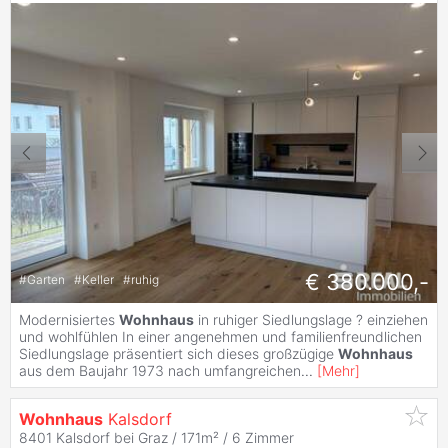
€ 380.000,-
#
Garten
#
Keller
#
ruhig
Modernisiertes
Wohnhaus
in ruhiger Siedlungslage ? einziehen
und wohlfühlen In einer angenehmen und familienfreundlichen
Siedlungslage präsentiert sich dieses großzügige
Wohnhaus
aus dem Baujahr 1973 nach umfangreichen
...
[
Mehr
]
Wohnhaus
Kalsdorf
8401 Kalsdorf bei Graz / 171m² /
6 Zimmer