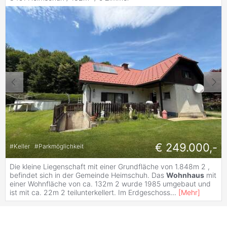
€ 249.000,-
#
Keller
#
Parkmöglichkeit
Die kleine Liegenschaft mit einer Grundfläche von 1.848m 2 ,
befindet sich in der Gemeinde Heimschuh. Das
Wohnhaus
mit
einer Wohnfläche von ca. 132m 2 wurde 1985 umgebaut und
ist mit ca. 22m 2 teilunterkellert. Im Erdgeschoss
...
[
Mehr
]