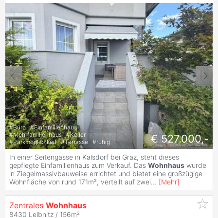
#
Büro
#
Einfamilienhaus
#
Mehrfamilienhaus
#
Keller
€ 527.000,-
#
Parkmöglichkeit
#
Terrasse
#
ruhig
In einer Seitengasse in Kalsdorf bei Graz, steht dieses
gepflegte Einfamilienhaus zum Verkauf. Das
Wohnhaus
wurde
in Ziegelmassivbauweise errichtet und bietet eine großzügige
Wohnfläche von rund 171m², verteilt auf zwei
...
[
Mehr
]
Zentrales
Wohnhaus
8430 Leibnitz / 156m²