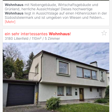
Wohnhaus
mit Nebengebäude, Wirtschaftsgebäude und
Grünland, herrliche Aussichtslage! Dieses hochwertige
Wohnhaus
liegt in Aussichtslage auf einen Höhenrücken in der
Südoststeiermark und ist umgeben von Wiesen und Feldern
...
[
Mehr
]
ein sehr intertessantes
Wohnhaus
!
3180 Lilienfeld / 110m² /
5 Zimmer