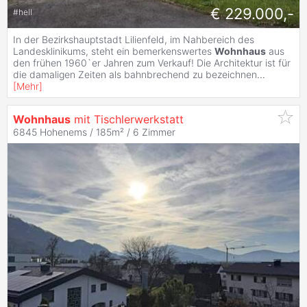
€ 229.000,-
#
hell
In der Bezirkshauptstadt Lilienfeld, im Nahbereich des
Landesklinikums, steht ein bemerkenswertes
Wohnhaus
aus
den frühen 1960`er Jahren zum Verkauf! Die Architektur ist für
die damaligen Zeiten als bahnbrechend zu bezeichnen
...
[
Mehr
]
Wohnhaus
mit Tischlerwerkstatt
6845 Hohenems / 185m² /
6 Zimmer