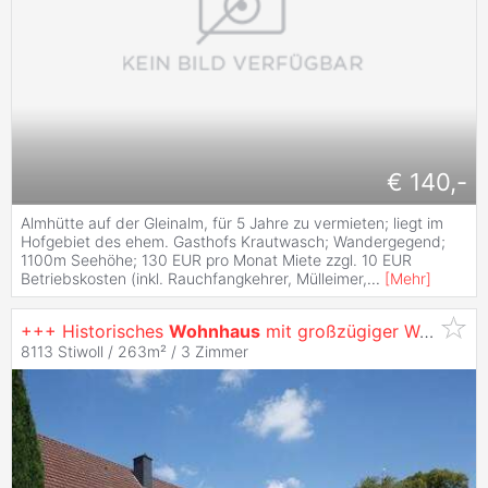
€ 140,-
Almhütte auf der Gleinalm, für 5 Jahre zu vermieten; liegt im
Hofgebiet des ehem. Gasthofs Krautwasch; Wandergegend;
1100m Seehöhe; 130 EUR pro Monat Miete zzgl. 10 EUR
Betriebskosten (inkl. Rauchfangkehrer, Mülleimer,
...
[
Mehr
]
+++ Historisches
Wohnhaus
mit großzügiger Wohnfläche und moderner Adaptierung +++
8113 Stiwoll / 263m² /
3 Zimmer