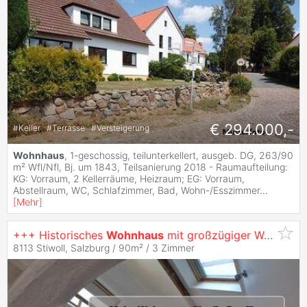
€ 294.000,-
#
Keller
#
Terrasse
#
Versteigerung
Wohnhaus
, 1-geschossig, teilunterkellert, ausgeb. DG, 263/90
m² Wfl/Nfl, Bj. um 1843, Teilsanierung 2018 - Raumaufteilung:
KG: Vorraum, 2 Kellerräume, Heizraum; EG: Vorraum,
Abstellraum, WC, Schlafzimmer, Bad, Wohn-/Esszimmer
...
[
Mehr
]
+++ Historisches
Wohnhaus
mit großzügiger Wohnfläche und moderner Adaptierung +++
8113 Stiwoll, Salzburg / 90m² /
3 Zimmer