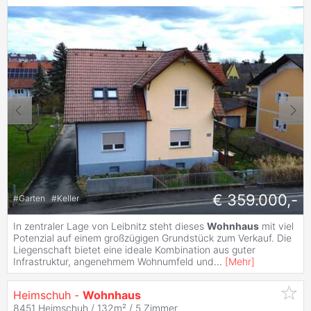
€ 359.000,-
#
Garten
#
Keller
In zentraler Lage von Leibnitz steht dieses
Wohnhaus
mit viel
Potenzial auf einem großzügigen Grundstück zum Verkauf. Die
Liegenschaft bietet eine ideale Kombination aus guter
Infrastruktur, angenehmem Wohnumfeld und
...
[
Mehr
]
Heimschuh -
Wohnhaus
8451 Heimschuh / 132m² /
5 Zimmer