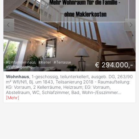
#
Einfamilienhaus
#
Keller
#
Terrasse
€ 294.000,-
#
Versteigerung
Wohnhaus
, 1-geschossig, teilunterkellert, ausgeb. DG, 263/90
m² Wfl/Nfl, Bj. um 1843, Teilsanierung 2018 - Raumaufteilung:
KG: Vorraum, 2 Kellerräume, Heizraum; EG: Vorraum,
Abstellraum, WC, Schlafzimmer, Bad, Wohn-/Esszimmer
...
[
Mehr
]