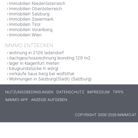
Immobilien Niederösterreich
Immobilien Oberösterreich
Immobilien Salzburg
Immobilien Steiermark
Immobilien Tirol
Immobilien Vorarlberg
Immobilien Wien
IMMMO ENTDECKEN
wohnung in 2126 ladendorf
dachgeschosswohnung leonding 129 m2
lager in klagenfurt mieten
baugrundstücke in wörgl
verkaufe haus berg bei wolfsthal
Wohnungen in Salzburg(Stadt) (Salzburg)
NUTZUNGSBEDINGUNGEN
DATENSCHUTZ
IMPRESSUM
TIPPS
IMMMO-APP
ANZEIGE AUFGEBEN
COPYRIGHT 2009-2026 IMMMO.AT