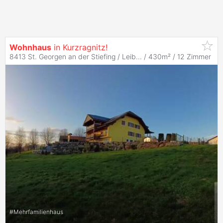
Wohnhaus
in Kurzragnitz!
8413 St. Georgen an der Stiefing / Leib... / 430m² /
12 Zimmer
#
Mehrfamilienhaus