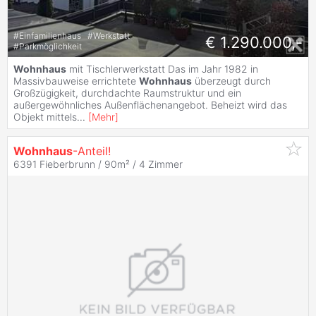
#
Einfamilienhaus
#
Werkstatt
€ 1.290.000,-
#
Parkmöglichkeit
Wohnhaus
mit Tischlerwerkstatt Das im Jahr 1982 in
Massivbauweise errichtete
Wohnhaus
überzeugt durch
Großzügigkeit, durchdachte Raumstruktur und ein
außergewöhnliches Außenflächenangebot. Beheizt wird das
Objekt mittels
...
[
Mehr
]
Wohnhaus
-Anteil!
6391 Fieberbrunn / 90m² /
4 Zimmer