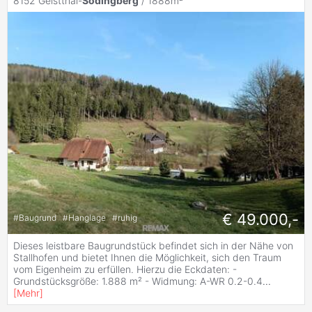
8152 Geistthal-
Södingberg
/ 1888m²
€ 49.000,-
#
Baugrund
#
Hanglage
#
ruhig
Dieses leistbare Baugrundstück befindet sich in der Nähe von
Stallhofen und bietet Ihnen die Möglichkeit, sich den Traum
vom Eigenheim zu erfüllen. Hierzu die Eckdaten: -
Grundstücksgröße: 1.888 m² - Widmung: A-WR 0.2-0.4
...
[
Mehr
]