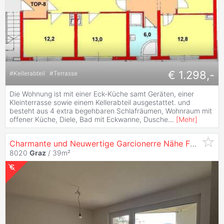
€ 1.298,-
#
Kellerabteil
#
Terrasse
Die Wohnung ist mit einer Eck-Küche samt Geräten, einer
Kleinterrasse sowie einem Kellerabteil ausgestattet. und
besteht aus 4 extra begehbaren Schlafräumen, Wohnraum mit
offener Küche, Diele, Bad mit Eckwanne, Dusche
...
[
Mehr
]
Charmante und Neuwertige Garcionerre Nähe Fh
Uni
(Ge
8020
Graz
/ 39m²