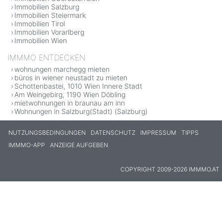
Immobilien Salzburg
Immobilien Steiermark
Immobilien Tirol
Immobilien Vorarlberg
Immobilien Wien
IMMMO ENTDECKEN
wohnungen marchegg mieten
büros in wiener neustadt zu mieten
Schottenbastei, 1010 Wien Innere Stadt
Am Weingebirg, 1190 Wien Döbling
mietwohnungen in braunau am inn
Wohnungen in Salzburg(Stadt) (Salzburg)
NUTZUNGSBEDINGUNGEN
DATENSCHUTZ
IMPRESSUM
TIPPS
IMMMO-APP
ANZEIGE AUFGEBEN
COPYRIGHT 2009-2026 IMMMO.AT