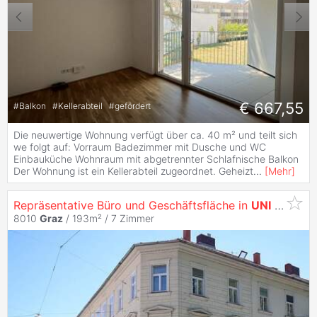
€ 667,55
#
Balkon
#
Kellerabteil
#
gefördert
Die neuwertige Wohnung verfügt über ca. 40 m² und teilt sich
we folgt auf: Vorraum Badezimmer mit Dusche und WC
Einbauküche Wohnraum mit abgetrennter Schlafnische Balkon
Der Wohnung ist ein Kellerabteil zugeordnet. Geheizt
...
[
Mehr
]
Repräsentative Büro und Geschäftsfläche in
UNI
Nähe, inkl. Parkplatz!
8010
Graz
/ 193m² /
7 Zimmer