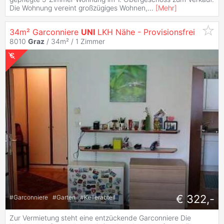
Die Wohnung vereint großzügiges Wohnen,
...
[
Mehr
]
34m² Garconniere
UNI
LKH Nähe - Provisionsfrei
8010
Graz
/ 34m² /
1 Zimmer
€ 322,-
#
Garconniere
#
Garten
#
Kellerabteil
Zur Vermietung steht eine entzückende Garconniere Die