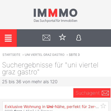
STARTSEITE
›
UNI VIERTEL GRAZ GASTRO
›
SEITE 3
Suchergebnisse für "uni viertel
graz gastro"
25 bis 36 von mehr als 120
Suchagent
Exklusive Wohnung in
Uni
-Nähe, perfekt für 2er-WG