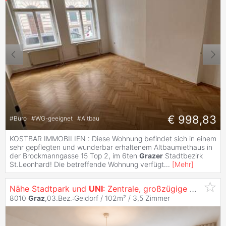
€ 998,83
#
Büro
#
WG-geeignet
#
Altbau
KOSTBAR IMMOBILIEN : Diese Wohnung befindet sich in einem
sehr gepflegten und wunderbar erhaltenem Altbaumiethaus in
der Brockmanngasse 15 Top 2, im 6ten
Grazer
Stadtbezirk
St.Leonhard! Die betreffende Wohnung verfügt
...
[
Mehr
]
Nähe Stadtpark und
UNI
: Zentrale, großzügige Wohnung 102,00m² + Loggia + Balkon
8010
Graz
,03.Bez.:Geidorf / 102m² /
3,5 Zimmer