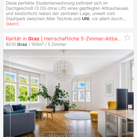
Diese perfekte Studentenwohnung befindet sich im
Dachgeschoß (3.OG ohne Lift) eines gepflegten Altbauhauses
und bestichtcht neben der zentralen Lage, unweit vom
Stadtpark zwischen Alter Technik und
UNI
, vor allem durch
...
[
Mehr
]
Rarität in
Graz
| Herrschaftliche 5-Zimmer-Altbauwohnung mit Loggia und Balkon im Herz-Jesu-
8010
Graz
/ 195m² /
5 Zimmer