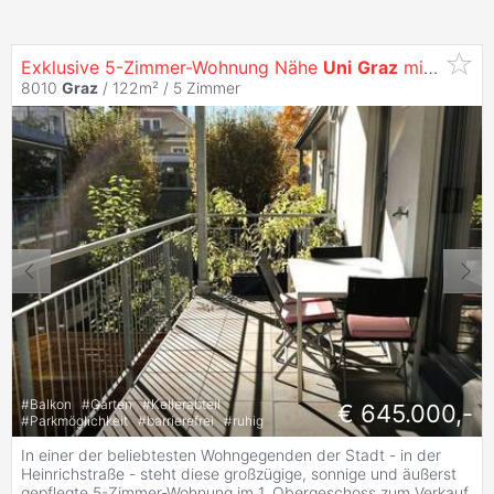
Exklusive 5-Zimmer-Wohnung Nähe
Uni
Graz
mit 2 Balkonen und Tg-Platz zu Verkaufen!
8010
Graz
/ 122m² /
5 Zimmer
#
Balkon
#
Garten
#
Kellerabteil
€ 645.000,-
#
Parkmöglichkeit
#
barrierefrei
#
ruhig
In einer der beliebtesten Wohngegenden der Stadt - in der
Heinrichstraße - steht diese großzügige, sonnige und äußerst
gepflegte 5-Zimmer-Wohnung im 1. Obergeschoss zum Verkauf.