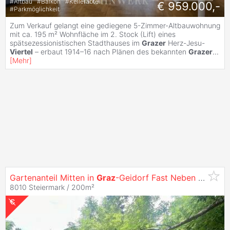
#
Altbau
#
Balkon
#
Kellerabteil
€ 959.000,-
#
Parkmöglichkeit
Zum Verkauf gelangt eine gediegene 5-Zimmer-Altbauwohnung
mit ca. 195 m² Wohnfläche im 2. Stock (Lift) eines
spätsezessionistischen Stadthauses im
Grazer
Herz-Jesu-
Viertel
– erbaut 1914–16 nach Plänen des bekannten
Grazer
...
[
Mehr
]
Gartenanteil Mitten in
Graz
-Geidorf Fast Neben der Kf
U
8010 Steiermark / 200m²