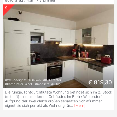
8010
Graz
/ 45m² /
3 Zimmer
#
WG-geeignet
#
Balkon
#
Kellerabteil
€ 819,30
#
barrierefrei
#
hell
#
möbliert
#
ruhig
Die ruhige, lichtdurchflutete Wohnung befindet sich im 2. Stock
(mit Lift) eines modernen Gebäudes im Bezirk Waltendorf.
Aufgrund der zwei gleich großen separaten Schlafzimmer
eignet sie sich perfekt als Wohnung für
...
[
Mehr
]