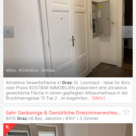
#
Büro
#
Ordination
#
Altbau
Attraktive Gewerbefläche in
Graz
-St. Leonhard - Ideal für Büro
oder Praxis KOSTBAR IMMOBILIEN präsentiert eine attraktive
gewerbliche Fläche in einem gepflegten Altbaumiethaus in der
Brockmanngasse 15 Top 2 , im begehrten
...
[
Mehr
]
Sehr Geräumige & Gemütliche Dreizimmerwohnung Neben Neuer Technik
8010
Graz
,06.Bez.:Jakomini / 81m² /
3 Zimmer