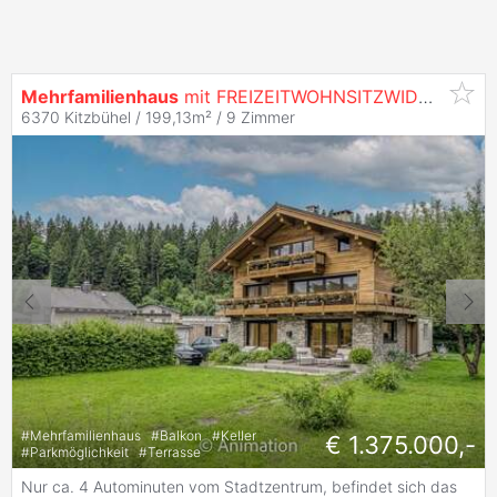
Mehrfamilienhaus
mit FREIZEITWOHNSITZWIDMUNG
6370 Kitzbühel / 199,13m² /
9 Zimmer
#
Mehrfamilienhaus
#
Balkon
#
Keller
€ 1.375.000,-
#
Parkmöglichkeit
#
Terrasse
Nur ca. 4 Autominuten vom Stadtzentrum, befindet sich das