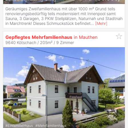
Geräumiges Zweifamilienhaus mit über 1000 m² Grund teils
renovierungsbedürftig teils modernisiert mit Innenpool samt
Sauna, 3 Garagen, 3 PKW Stellplätzen, Naturnah und Stadtnah
in Marchtrenk! Dieses Schmuckstück befindet
...
[
Mehr
]
Gepflegtes
Mehrfamilienhaus
in Mauthen
9640 Kötschach / 205m² /
9 Zimmer
#
Einfamilienhaus
#
Mehrfamilienhaus