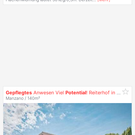
Gepflegtes
Anwesen Viel
Potential
! Reiterhof in
Top
La
Manzano / 140m²