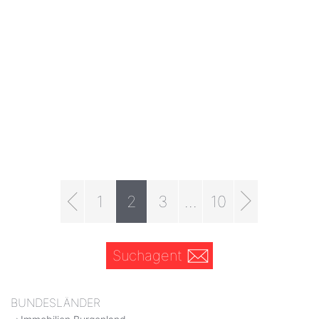
1
2
3
...
10
Suchagent
BUNDESLÄNDER