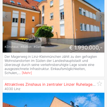
€ 1.990.000,-
#
Zinshaus
#
Balkon
#
Garten
Der Magerweg in Linz-Kleinmünchen zählt zu den gefragten
Wohnstandorten im Süden der Landeshauptstadt und
überzeugt durch seine verkehrsberuhigte Lage sowie eine
ausgezeichnete Infrastruktur. Einkaufsmöglichkeiten,
Schulen,
...
[
Mehr
]
Attraktives Zinshaus in zentraler Linzer Ruhelage und
ge
4030 Linz