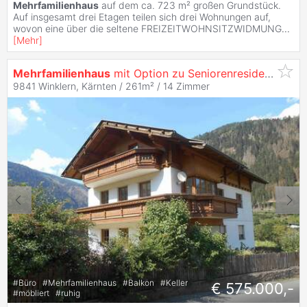
Mehrfamilienhaus
auf dem ca. 723 m² großen Grundstück.
Auf insgesamt drei Etagen teilen sich drei Wohnungen auf,
wovon eine über die seltene FREIZEITWOHNSITZWIDMUNG
...
[
Mehr
]
Mehrfamilienhaus
mit Option zu Seniorenresidenz oder Pension, Investition mit Zukunftsperspektive.
9841 Winklern, Kärnten / 261m² /
14 Zimmer
#
Büro
#
Mehrfamilienhaus
#
Balkon
#
Keller
€ 575.000,-
#
möbliert
#
ruhig