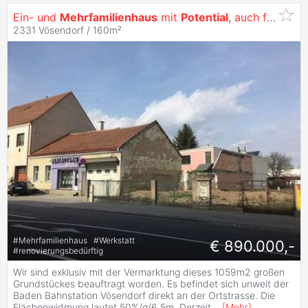
Ein- und
Mehrfamilienhaus
mit
Potential
, auch für Bauträger geeignet!!!
2331 Vösendorf / 160m²
#
Mehrfamilienhaus
#
Werkstatt
€ 890.000,-
#
renovierungsbedürftig
Wir sind exklusiv mit der Vermarktung dieses 1059m2 großen
Grundstückes beauftragt worden. Es befindet sich unweit der
Baden Bahnstation Vösendorf direkt an der Ortstrasse. Die
Flächenwidmung lautet 50%/g/6,5m. Derzeit
...
[
Mehr
]