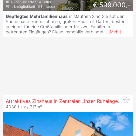
#
Balkon
#
Garten
#
Keller
€ 599.000,-
#
Parkmöglichkeit
#
Terrasse
Gepflegtes
Mehrfamilienhaus
in Mauthen Sind Sie auf der
Suche nach einem schönen, großen Haus mit Garten, bestens
geeignet für eine Großfamilie oder für zwei Familien mit
getrennten Eingängen? Diese Immobilie verbindet
...
[
Mehr
]
Attraktives Zinshaus in Zentraler Linzer Ruhelage und
Ge
4030 Linz / 717m²