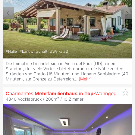
#
Halle
#
Landwirtschaft
#
Werkstatt
Die Immobilie befindet sich in Aiello del Friuli (UD), einem
Standort, der viele Vorteile bietet, darunter die Nähe zu den
Stränden von Grado (15 Minuten) und Lignano Sabbiadoro (40
Minuten), zur Grenze zu Österreich
...
[
Mehr
]
Charmantes
Mehrfamilienhaus
in
Top
-Wohngegend!
4840 Vöcklabruck / 200m² /
10 Zimmer