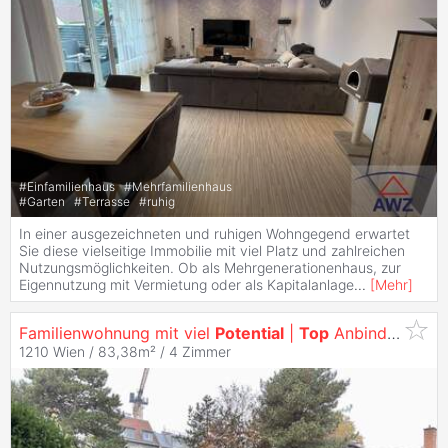
#
Einfamilienhaus
#
Mehrfamilienhaus
#
Garten
#
Terrasse
#
ruhig
In einer ausgezeichneten und ruhigen Wohngegend erwartet
Sie diese vielseitige Immobilie mit viel Platz und zahlreichen
Nutzungsmöglichkeiten. Ob als Mehrgenerationenhaus, zur
Eigennutzung mit Vermietung oder als Kapitalanlage
...
[
Mehr
]
Familienwohnung mit viel
Potential
|
Top
Anbindung!!
1210 Wien / 83,38m² /
4 Zimmer