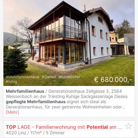
#
Mehrfamilienhaus
#
Garten
#
barrierefrei
€ 680.000,-
#
ruhig
Mehrfamilienhaus
/ Generationenhaus Zellgasse 3, 2564
Weissenbach an der Triesting Ruhige Sackgassenlage Dieses
gepflegte
Mehrfamilienhaus
eignet sich ideal als
Generationenhaus, für zwei getrennte Wohneinheiten oder
...
[
Mehr
]
TOP
LAGE - Familienwohnung mit
Potential
am Römerberg
4020 Linz / 117m² /
5 Zimmer