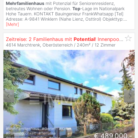
Mehrfamilienhaus
mit Potenzial für Seniorenresidenz,
betreutes Wohnen oder Pension.
Top
-Lage im Nationalpark
Hohe Tauern. KONTAKT Bauingenieur FrankWhatsapp [Tel]
Adresse: A-9841 Winklern (Nahe Lienz, Osttirol) Objekttyp:
...
[
Mehr
]
Zeitreise: 2 Familienhaus mit
Potential
! Innenpool, Sauna ,3 Garagen!!
4614 Marchtrenk, Oberösterreich / 240m² /
12 Zimmer
#
Mehrfamilienhaus
#
Garten
#
Keller
#
Parkmöglichkeit
#
Terrasse
€ 489.000,-
#
renovierungsbedürftig
#
ruhig