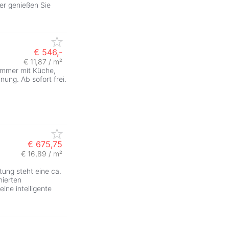
ier genießen Sie
€ 546,-
€ 11,87 / m²
immer mit Küche,
ung. Ab sofort frei.
€ 675,75
€ 16,89 / m²
tung steht eine ca.
nierten
ine intelligente