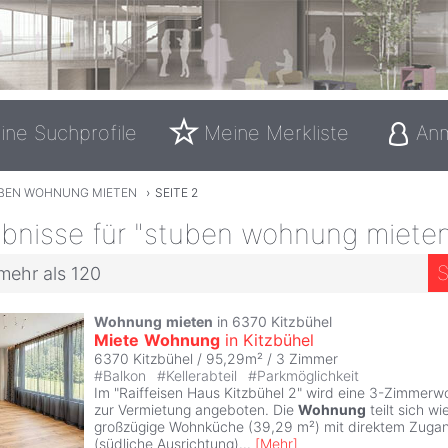
ine Suchprofile
Meine Merkliste
An
BEN WOHNUNG MIETEN
›
SEITE 2
bnisse für "stuben wohnung miete
S
mehr als 120
Wohnung
mieten
in 6370 Kitzbühel
Miete
Wohnung
in Kitzbühel
6370 Kitzbühel / 95,29m² /
3 Zimmer
#
Balkon
#
Kellerabteil
#
Parkmöglichkeit
Im "Raiffeisen Haus Kitzbühel 2" wird eine 3-Zimmer
zur Vermietung angeboten. Die
Wohnung
teilt sich wie
großzügige Wohnküche (39,29 m²) mit direktem Zugan
(südliche Ausrichtung)
...
[
Mehr
]