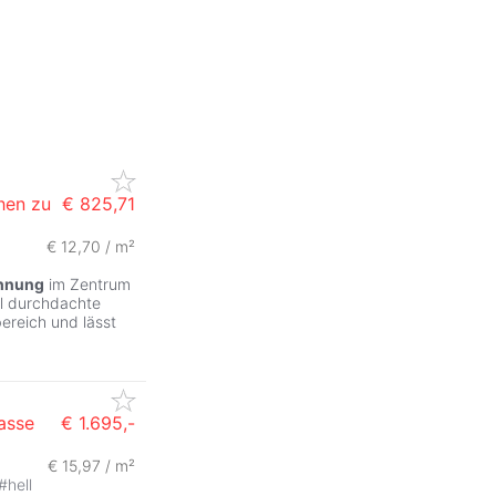
hen zu
€ 825,71
€ 12,70 / m²
hnung
im Zentrum
al durchdachte
ereich und lässt
asse
€ 1.695,-
€ 15,97 / m²
#
hell