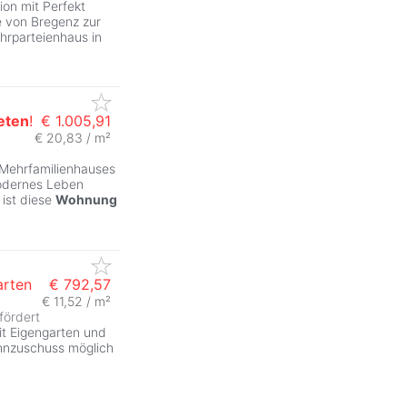
on mit Perfekt
 von Bregenz zur
hrparteienhaus in
eten
!
€ 1.005,91
€ 20,83 / m²
Mehrfamilienhauses
modernes Leben
 ist diese
Wohnung
arten
€ 792,57
€ 11,52 / m²
fördert
t Eigengarten und
Wohnzuschuss möglich