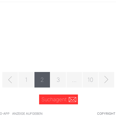
1
2
3
...
10
Suchagent
O-APP
ANZEIGE AUFGEBEN
COPYRIGHT 