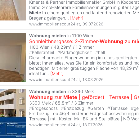
Kmenta & Partner Immobilienmakler GmbH in Kooperati
Immo GmbHMehrere Familienwohnungen in guter Lage
Miete
In einem gepflegten und laufend renovierten Me
Bregenz gelangen
...
[
Mehr
]
www.immobilienscout24.at
,
09.07.2026
Wohnung
mieten
in 1100 Wien
Sonnleithnergasse: 2-Zimmer-
Wohnung
zu
mi
1100 Wien / 48,29m² /
1 Zimmer
#
Kellerabteil
#
Parkmöglichkeit
#
hell
Diese charmante Etagenwohnung im eines gepflegten 
bietet Ihnen alles, was Sie für ein komfortables und 
benötigen. Mit einer großzügigen Fläche von 48,29 m²
ideal für
...
[
Mehr
]
www.immobilienscout24.at
,
18.03.2026
Wohnung
mieten
in 3390 Melk
Wohnung
zur
Miete
| gefördert | Terrasse | G
3390 Melk / 68,8m² /
3 Zimmer
#
Erdgeschoss
#
Erstbezug
#
Garten
#
Terrasse
#
ge
Erstbezug Top 46/6 moderne Erdgeschosswohnung mi
Terrasse | mtl. Kosten inkl. BK und Stellplätze | NÖ 
www.immobilienscout24.at
,
18.07.2026