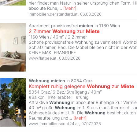
hier findet man Natur in seiner ursprünglichen Form. H
absolute Ruhe,
...
[
Mehr
]
immobilien.derstandard.at
,
06.08.2026
Apartment provisionsfrei
mieten
in 1160 Wien
2 Zimmer
Wohnung
zur
Miete
1160 Wien / 46m² /
2 Zimmer
Schöne provisionsfreie Wohnung zu vermieten! Wohnz
Schlafzimmer, Bad. Die Möbel bleiben nicht in der Wohn
KEINE MAKLERANRUFE
www.flatbee.at
,
03.08.2026
Wohnung
mieten
in 8054 Graz
Komplett ruhig gelegene
Wohnung
zur
Miete
8054 Graz,16.Bez.:Straßgang / 40m²
#
Balkon
#
Kellerabteil
#
ruhig
Attraktive
Wohnung
in absoluter Ruhelage Zur Vermie
40 m² große
Wohnung
im 1. Stock eines thermisch sa
Wohngebäudes mit Lift. Die
Wohnung
besticht durch e
Raumaufteilung und
...
[
Mehr
]
www.immobilienscout24.at
,
07.07.2026