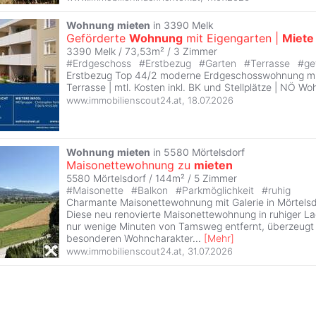
Wohnung
mieten
in 3390 Melk
Geförderte
Wohnung
mit Eigengarten |
Miete
3390 Melk / 73,53m² /
3 Zimmer
#
Erdgeschoss
#
Erstbezug
#
Garten
#
Terrasse
#
ge
Erstbezug Top 44/2 moderne Erdgeschosswohnung mi
Terrasse | mtl. Kosten inkl. BK und Stellplätze | NÖ 
www.immobilienscout24.at
,
18.07.2026
Wohnung
mieten
in 5580 Mörtelsdorf
Maisonettewohnung zu
mieten
5580 Mörtelsdorf / 144m² /
5 Zimmer
#
Maisonette
#
Balkon
#
Parkmöglichkeit
#
ruhig
Charmante Maisonettewohnung mit Galerie in Mörtels
Diese neu renovierte Maisonettewohnung in ruhiger La
nur wenige Minuten von Tamsweg entfernt, überzeugt 
besonderen Wohncharakter
...
[
Mehr
]
www.immobilienscout24.at
,
31.07.2026