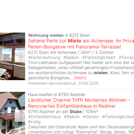
Wohnung
mieten
in 6212 Eben
Seltene Perle zur
Miete
am Achensee: ihr Priva
Ferien-Bungalow mit Panorama-Terrasse!
6212 Eben am Achensee / 36m² /
3 Zimmer
#
Ferienwohnung
#
Balkon
#
Parkmöglichkeit
#
Terras
Tirol-Liebhaber aufgepasst! Hier bietet sich eine der s
Gelegenheiten, einen offiziell genehmigten Freizeitwohn
am wunderschönen Achensee zu
mieten
. Klein, fein 
gemütliche Bungalow
...
[
Mehr
]
immobilien.derstandard.at
,
01.08.2026
Haus kaufen in 8795 Radmer
Ländlicher Charme Trifft Modernes Wohnen -
Renoviertes Einfamilienhaus in Radmer
8795 Radmer an der
Stube
/ 109m²
#
Einfamilienhaus
#
Balkon
#
Garten
#
Parkmöglichke
#
ruhig
Zwischen den Eisenerzer Alpen und den Gesäuseberge
romantische und ruhige "Radmertal". Berge, Almen, W