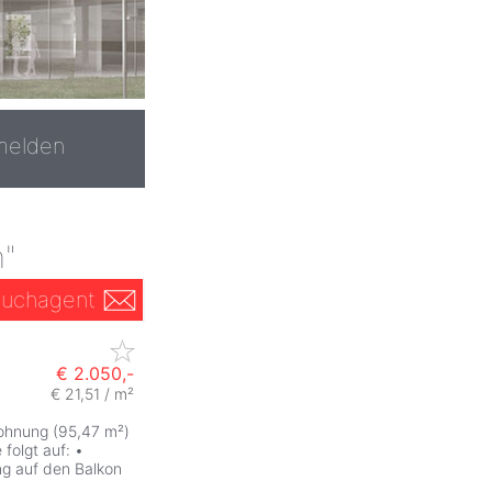
melden
n"
uchagent
€ 2.050,-
€ 21,51 / m²
wohnung (95,47 m²)
 folgt auf: •
g auf den Balkon