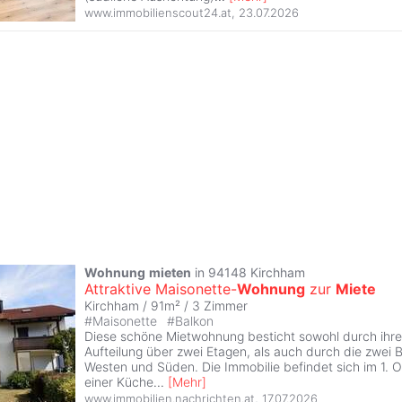
www.immobilienscout24.at
,
23.07.2026
Wohnung
mieten
in 94148 Kirchham
Attraktive Maisonette-
Wohnung
zur
Miete
Kirchham / 91m² /
3 Zimmer
#
Maisonette
#
Balkon
Diese schöne Mietwohnung besticht sowohl durch ihre
Aufteilung über zwei Etagen, als auch durch die zwei 
Westen und Süden. Die Immobilie befindet sich im 1. 
einer Küche
...
[
Mehr
]
www.immobilien.nachrichten.at
,
17.07.2026