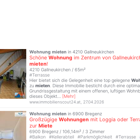
Wohnung
mieten
in 4210 Gallneukirchen
Schöne
Wohnung
im Zentrum von Gallneukirc
mieten
!
4210 Gallneukirchen / 65m²
#
Terrasse
Hier bietet sich die Gelegenheit eine top gelegene
Wo
zu
mieten
. Diese Immobilie besticht durch eine optim
Grundrissgestaltung mit einem offenen, luftigen Wohnb
dieses Objekt
...
[
Mehr
]
www.immobilienscout24.at
,
27.04.2026
Wohnung
mieten
in 6900 Bregenz
Großzügige
Wohnungen
mit Loggia oder Terr
zur
Miete
6900 Bregenz / 106,14m² /
3 Zimmer
#
Balkon
#
Kellerabteil
#
Parkmöglichkeit
#
Terrasse