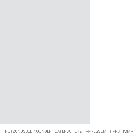
ck
Weiter
NUTZUNGSBEDINGUNGEN
DATENSCHUTZ
IMPRESSUM
TIPPS
IMMM