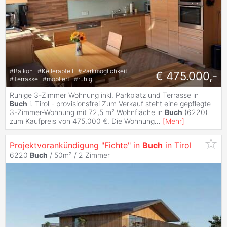
#
Balkon
#
Kellerabteil
#
Parkmöglichkeit
€ 475.000,-
#
Terrasse
#
möbliert
#
ruhig
Ruhige 3-Zimmer Wohnung inkl. Parkplatz und Terrasse in
Buch
i. Tirol - provisionsfrei Zum Verkauf steht eine gepflegte
3-Zimmer-Wohnung mit 72,5 m² Wohnfläche in
Buch
(6220)
zum Kaufpreis von 475.000 €. Die Wohnung
...
[
Mehr
]
Projektvorankündigung "Fichte" in
Buch
in Tirol
6220
Buch
/ 50m² /
2 Zimmer