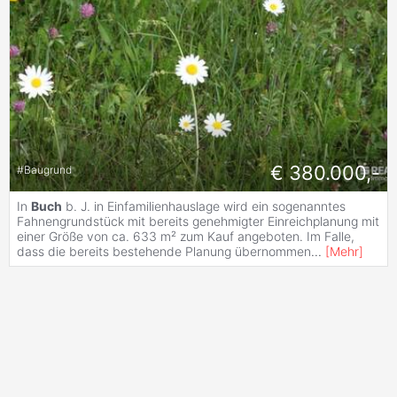
€ 380.000,-
#
Baugrund
In
Buch
b. J. in Einfamilienhauslage wird ein sogenanntes
Fahnengrundstück mit bereits genehmigter Einreichplanung mit
einer Größe von ca. 633 m² zum Kauf angeboten. Im Falle,
dass die bereits bestehende Planung übernommen
...
[
Mehr
]