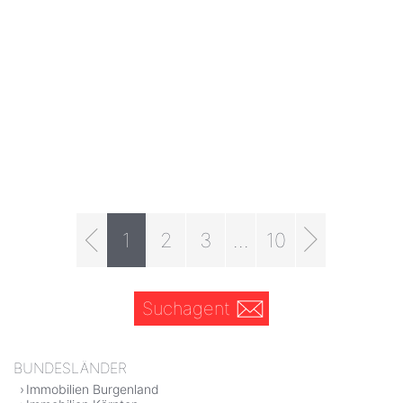
1
2
3
...
10
Suchagent
BUNDESLÄNDER
Immobilien Burgenland