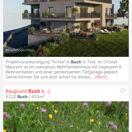
#
Parkmöglichkeit
Projektvorankündigung "Fichte" in
Buch
in Tirol. Im Ortsteil
Maurach ist ein exklusives Mehrfamilienhaus mit insgesamt 6
Wohneinheiten und einer gemeinsamen Tiefgarage geplant.
Gerne können Sie sich jetzt schon für dieses
...
[
Mehr
]
Baugrund
Buch
b. J.
6220
Buch
/ 633m²