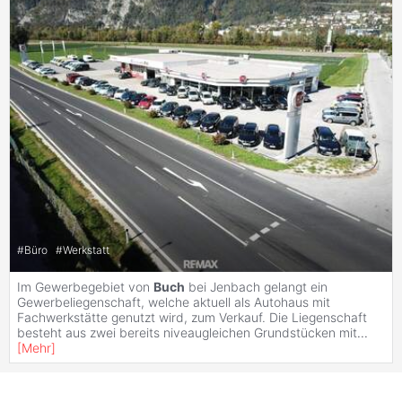
#
Büro
#
Werkstatt
Im Gewerbegebiet von
Buch
bei Jenbach gelangt ein
Gewerbeliegenschaft, welche aktuell als Autohaus mit
Fachwerkstätte genutzt wird, zum Verkauf. Die Liegenschaft
besteht aus zwei bereits niveaugleichen Grundstücken mit
...
[
Mehr
]