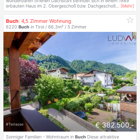
wunderbaren offenen Dachstuhl befindet sich in einem 1989
erbauten Haus im 2. Obergeschoß bzw. Dachgeschoß
...
[
Mehr
]
Buch
: 4,5 Zimmer Wohnung
6220
Buch
in Tirol / 86,3m² /
5 Zimmer
€ 382.500,-
#
Terrasse
Sonniger Familien - Wohntraum in
Buch
Diese attraktive