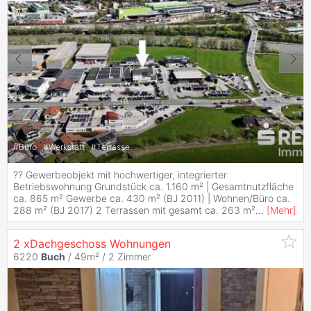
#
Büro
#
Werkstatt
#
Terrasse
?? Gewerbeobjekt mit hochwertiger, integrierter
Betriebswohnung Grundstück ca. 1.160 m² | Gesamtnutzfläche
ca. 865 m² Gewerbe ca. 430 m² (BJ 2011) | Wohnen/Büro ca.
288 m² (BJ 2017) 2 Terrassen mit gesamt ca. 263 m²
...
[
Mehr
]
2 xDachgeschoss Wohnungen
6220
Buch
/ 49m² /
2 Zimmer