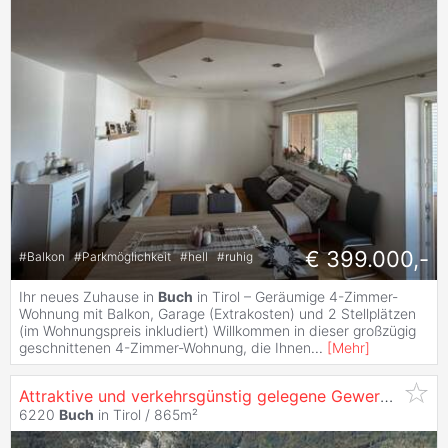
€ 399.000,-
#
Balkon
#
Parkmöglichkeit
#
hell
#
ruhig
Ihr neues Zuhause in
Buch
in Tirol – Geräumige 4-Zimmer-
Wohnung mit Balkon, Garage (Extrakosten) und 2 Stellplätzen
(im Wohnungspreis inkludiert) Willkommen in dieser großzügig
geschnittenen 4-Zimmer-Wohnung, die Ihnen
...
[
Mehr
]
Attraktive und verkehrsgünstig gelegene Gewerbeimmobilie im Tiroler Unterland zu kaufen
6220
Buch
in Tirol / 865m²