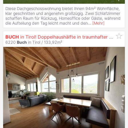
Diese Dachgeschosswohnung bietet Ihnen 94m² Wohnfläche,
klar geschnitten und angenehm großzügig. Zwei Schlafzimmer
schaffen Raum für Rückzug, Homeoffice oder Gäste, während
die Aufteilung den Tag leicht macht und den
...
[
Mehr
]
BUCH
in Tirol! Doppelhaushälfte in traumhafter Aussichtslage zu verkaufen!
6220
Buch
in Tirol / 133,92m²