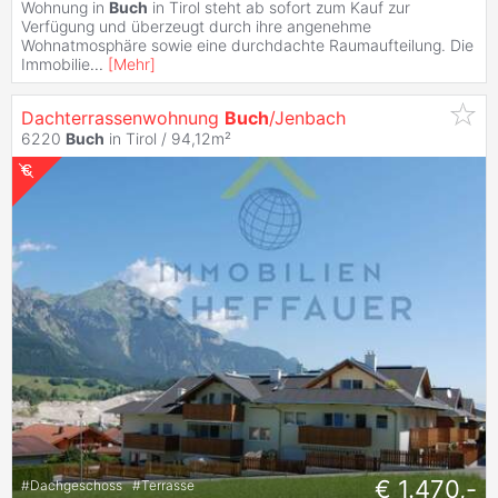
Wohnung in
Buch
in Tirol steht ab sofort zum Kauf zur
Verfügung und überzeugt durch ihre angenehme
Wohnatmosphäre sowie eine durchdachte Raumaufteilung. Die
Immobilie
...
[
Mehr
]
Dachterrassenwohnung
Buch
/Jenbach
6220
Buch
in Tirol / 94,12m²
€ 1.470,-
#
Dachgeschoss
#
Terrasse