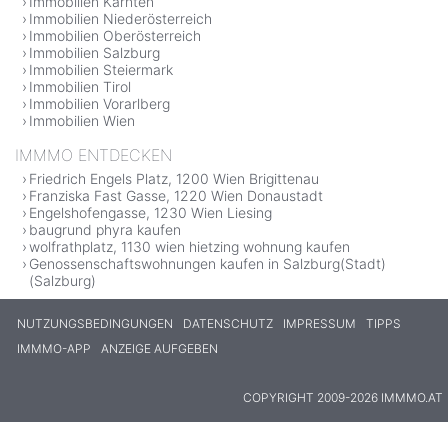
Immobilien Kärnten
Immobilien Niederösterreich
Immobilien Oberösterreich
Immobilien Salzburg
Immobilien Steiermark
Immobilien Tirol
Immobilien Vorarlberg
Immobilien Wien
IMMMO ENTDECKEN
Friedrich Engels Platz, 1200 Wien Brigittenau
Franziska Fast Gasse, 1220 Wien Donaustadt
Engelshofengasse, 1230 Wien Liesing
baugrund phyra kaufen
wolfrathplatz, 1130 wien hietzing wohnung kaufen
Genossenschaftswohnungen kaufen in Salzburg(Stadt)
(Salzburg)
NUTZUNGSBEDINGUNGEN
DATENSCHUTZ
IMPRESSUM
TIPPS
IMMMO-APP
ANZEIGE AUFGEBEN
COPYRIGHT 2009-2026 IMMMO.AT