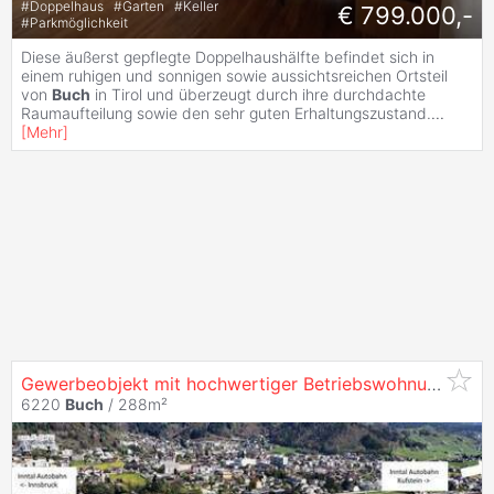
#
Doppelhaus
#
Garten
#
Keller
€ 799.000,-
#
Parkmöglichkeit
Diese äußerst gepflegte Doppelhaushälfte befindet sich in
einem ruhigen und sonnigen sowie aussichtsreichen Ortsteil
von
Buch
in Tirol und überzeugt durch ihre durchdachte
Raumaufteilung sowie den sehr guten Erhaltungszustand.
...
[
Mehr
]
Gewerbeobjekt mit hochwertiger Betriebswohnung in strategischer Top-Lage
6220
Buch
/ 288m²