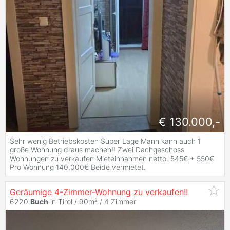
€ 130.000,-
Sehr wenig Betriebskosten Super Lage Mann kann auch 1
große Wohnung draus machen!! Zwei Dachgeschoss
Wohnungen zu verkaufen Mieteinnahmen netto: 545€ + 550€
Pro Wohnung 140,000€ Beide vermietet.
Geräumige 4-Zimmer-Wohnung zu verkaufen!!
6220
Buch
in Tirol / 90m² /
4 Zimmer