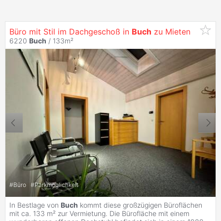
Büro mit Stil im Dachgeschoß in
Buch
zu Mieten
6220
Buch
/ 133m²
#
Büro
#
Parkmöglichkeit
In Bestlage von
Buch
kommt diese großzügigen Büroflächen
mit ca. 133 m² zur Vermietung. Die Bürofläche mit einem