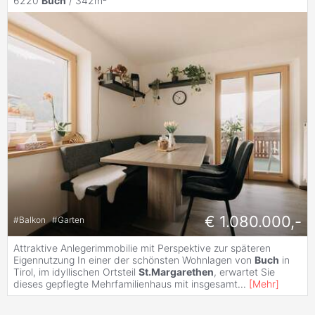
6220
Buch
/ 342m²
€ 1.080.000,-
#
Balkon
#
Garten
Attraktive Anlegerimmobilie mit Perspektive zur späteren
Eigennutzung In einer der schönsten Wohnlagen von
Buch
in
Tirol, im idyllischen Ortsteil
St.Margarethen
, erwartet Sie
dieses gepflegte Mehrfamilienhaus mit insgesamt
...
[
Mehr
]