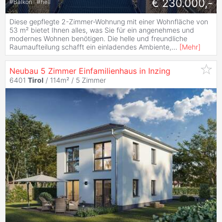
€ 230.000,-
#
Balkon
#
hell
Diese gepflegte 2-Zimmer-Wohnung mit einer Wohnfläche von
53 m² bietet Ihnen alles, was Sie für ein angenehmes und
modernes Wohnen benötigen. Die helle und freundliche
Raumaufteilung schafft ein einladendes Ambiente,
...
[
Mehr
]
Neubau 5 Zimmer Einfamilienhaus in Inzing
6401
Tirol
/ 114m² /
5 Zimmer