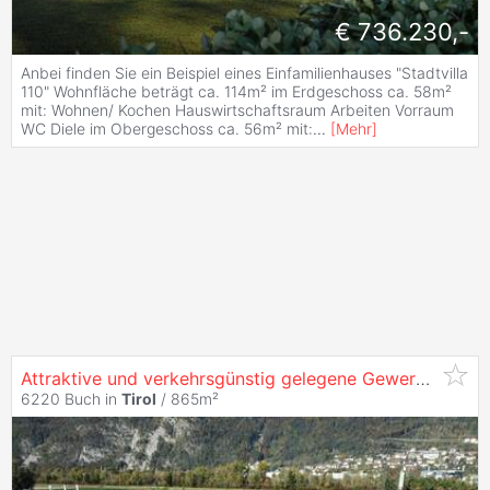
€ 736.230,-
Anbei finden Sie ein Beispiel eines Einfamilienhauses "Stadtvilla
110" Wohnfläche beträgt ca. 114m² im Erdgeschoss ca. 58m²
mit: Wohnen/ Kochen Hauswirtschaftsraum Arbeiten Vorraum
WC Diele im Obergeschoss ca. 56m² mit:
...
[
Mehr
]
Attraktive und verkehrsgünstig gelegene Gewerbeimmobilie im
6220 Buch in
Tirol
/ 865m²