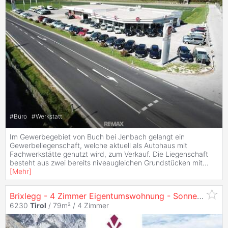
#
Büro
#
Werkstatt
Im Gewerbegebiet von Buch bei Jenbach gelangt ein
Gewerbeliegenschaft, welche aktuell als Autohaus mit
Fachwerkstätte genutzt wird, zum Verkauf. Die Liegenschaft
besteht aus zwei bereits niveaugleichen Grundstücken mit
...
[
Mehr
]
Brixlegg - 4 Zimmer Eigentumswohnung - Sonnenlicht Durch den Süd-West Balkon
6230
Tirol
/ 79m² /
4 Zimmer