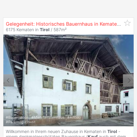
Gelegenheit: Historisches Bauernhaus in Kematen /
Tirol
6175 Kematen in
Tirol
/ 587m²
#
Bauernhaus
#
Mehrfamilienhaus
#
Altbau
#
Parkmöglichkeit
Willkommen in Ihrem neuen Zuhause in Kematen in
Tirol
-
einem denkmalgeschützten Bauernhaus (
Kauf
auch mit dem