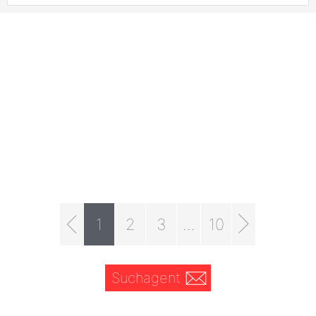
1
2
3
...
10
Suchagent