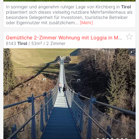
In sonniger und angenehm ruhiger Lage von Kirchberg in
Tirol
präsentiert sich dieses vielseitig nutzbare Mehrfamilienhaus als
besondere Gelegenheit für Investoren, touristische Betreiber
oder Eigennutzer mit zusätzlichem
...
[
Mehr
]
Gemütliche 2-Zimmer Wohnung mit Loggia in Matrei am Brenner - 53M² Wohnkomfort
6143
Tirol
/ 53m² /
2 Zimmer