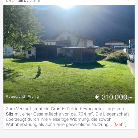
6424
Silz
/ 704m²
€ 310.000,-
#
Baugrund
#
ruhig
Zum Verkauf steht ein Grundstück in bevorzugter Lage von
Silz
mit einer Gesamtfläche von ca. 704 m². Die Liegenschaft
überzeugt durch ihre vielseitige Widmung, die sowohl
Wohnbebauung als auch eine gewerbliche Nutzung
...
[
Mehr
]