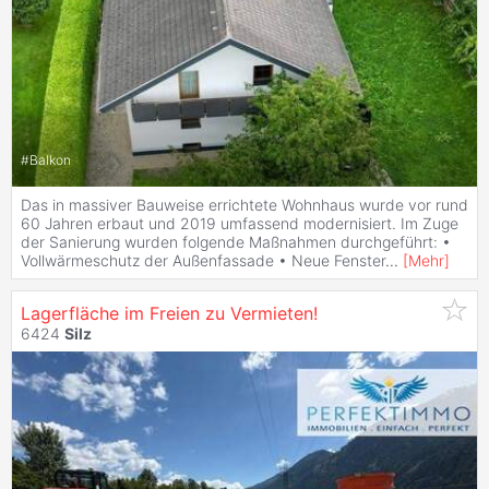
#
Balkon
Das in massiver Bauweise errichtete Wohnhaus wurde vor rund
60 Jahren erbaut und 2019 umfassend modernisiert. Im Zuge
der Sanierung wurden folgende Maßnahmen durchgeführt: •
Vollwärmeschutz der Außenfassade • Neue Fenster
...
[
Mehr
]
Lagerfläche im Freien zu Vermieten!
6424
Silz