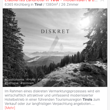
6365 Kirchberg in
Tirol
/ 1380m² /
26 Zimmer
#
Gastronomie
#
Hotel
#
Parkmöglichkeit
#
Terrasse
#
möbliert
Im Rahmen eines diskreten Vermarktungsprozesses wird ein
wirtschaftlich attraktiver und umfassend modernisierter
Hotelbetrieb in einer führenden Tourismusregion
Tirols
zum
Verkauf oder zur langfristigen Verpachtung angeboten.
...
[
Mehr
]