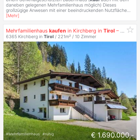
daneben gelegenen Mehrfamilienhaus möglich) Dieses
großzügige Anwesen mit einer beeindruckenden Nutzfläche
...
[
Mehr
]
Mehrfamilienhaus
kaufen
in Kirchberg in
Tirol
– Sonnenlage, Wohnsitz & Rendite
6365 Kirchberg in
Tirol
/ 221m² /
10 Zimmer
€ 1.690.000,-
#
Mehrfamilienhaus
#
ruhig