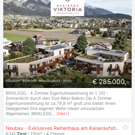
€ 285.000,-
#
Balkon
#
Garten
#
Kellerabteil
#
hell
BRIXLEGG - 4 Zimmer Eigentumswohnung im 1. OG -
Sonnenlicht durch den Süd-West Balkon Die 4 Zimmer
Eigentumswohnung ist ca.79,8 m² groß und bietet Ihnen
Gelegenheit Ihre eigenen Wohn-Ideen umzusetzen.
Allgemeines: BRIXLEGG
...
[
Mehr
]
Neubau - Exklusives Reihenhaus am Kaiseraufstieg
6341
Tirol
/ 116m² /
4 Zimmer