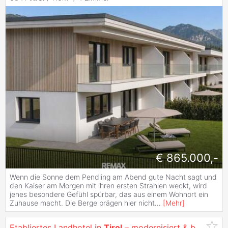
€ 865.000,-
Wenn die Sonne dem Pendling am Abend gute Nacht sagt und
den Kaiser am Morgen mit ihren ersten Strahlen weckt, wird
jenes besondere Gefühl spürbar, das aus einem Wohnort ein
Zuhause macht. Die Berge prägen hier nicht
...
[
Mehr
]
Etabliertes Landhotel in
Tirol
– modernisiert & betriebsbereit -