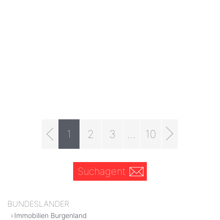
1
2
3
...
10
Suchagent
BUNDESLÄNDER
Immobilien Burgenland