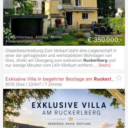
#
Einfamilienhaus
#
Altbau
#
Keller
€ 350.000,-
#
renovierungsbedürftig
Objektbeschreibung Zum Verkauf steht eine Liegenschaft in
einer der gefragtesten und wertstabilsten Wohnlagen von
Graz, direkt am Übergang zum exklusiven
Ruckerlberg
und
nur wenige Minuten vom LKH-Klinikum entfernt.
...
[
Mehr
]
Exklusive Villa in begehrter Bestlage am
Ruckerlberg
8010 Graz / 224m² /
7 Zimmer