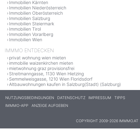
Immobilien Kärnten
Immobilien Niederösterreich
Immobilien Oberösterreich
Immobilien Salzburg
Immobilien Steiermark
Immobilien Tirol
Immobilien Vorarlberg
Immobilien Wien
IMMMO ENTDECKEN
privat wohnung wien mieten
immobilie waizenkirchen mieten
mietwohnung graz provisionsfrei
Streitmanngasse, 1130 Wien Hietzing
Semmelweisgasse, 1210 Wien Floridsdorf
Altbauwohnungen kaufen in Salzburg(Stadt) (Salzburg)
NUTZUNGSBEDINGUNGEN
DATENSCHUTZ
IMPRESSUM
TIPPS
IMMMO-APP
ANZEIGE AUFGEBEN
COPYRIGHT 2009-2026 IMMMO.AT