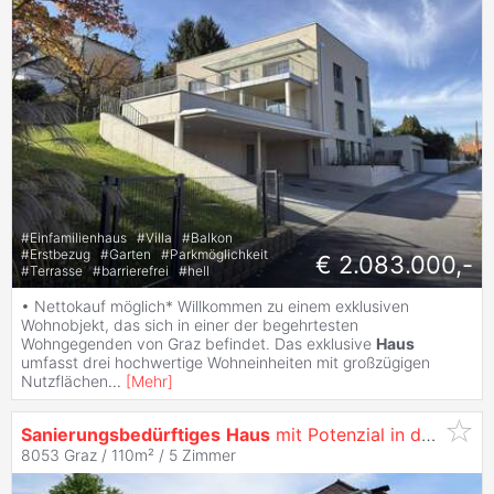
#
Einfamilienhaus
#
Villa
#
Balkon
#
Erstbezug
#
Garten
#
Parkmöglichkeit
€ 2.083.000,-
#
Terrasse
#
barrierefrei
#
hell
• Nettokauf möglich* Willkommen zu einem exklusiven
Wohnobjekt, das sich in einer der begehrtesten
Wohngegenden von Graz befindet. Das exklusive
Haus
umfasst drei hochwertige Wohneinheiten mit großzügigen
Nutzflächen
...
[
Mehr
]
Sanierungsbedürftiges
Haus
mit Potenzial in der Kärntnerstraße!
8053 Graz / 110m² /
5 Zimmer