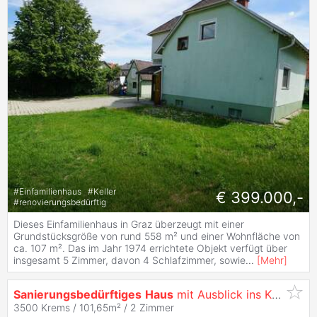
#
Einfamilienhaus
#
Keller
€ 399.000,-
#
renovierungsbedürftig
Dieses Einfamilienhaus in Graz überzeugt mit einer
Grundstücksgröße von rund 558 m² und einer Wohnfläche von
ca. 107 m². Das im Jahr 1974 errichtete Objekt verfügt über
insgesamt 5 Zimmer, davon 4 Schlafzimmer, sowie
...
[
Mehr
]
Sanierungsbedürftiges
Haus
mit Ausblick ins Kremstal
3500 Krems / 101,65m² /
2 Zimmer