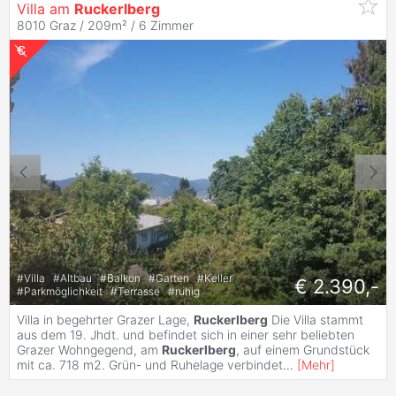
Villa am
Ruckerlberg
8010 Graz / 209m² /
6 Zimmer
#
Villa
#
Altbau
#
Balkon
#
Garten
#
Keller
€ 2.390,-
#
Parkmöglichkeit
#
Terrasse
#
ruhig
Villa in begehrter Grazer Lage,
Ruckerlberg
Die Villa stammt
aus dem 19. Jhdt. und befindet sich in einer sehr beliebten
Grazer Wohngegend, am
Ruckerlberg
, auf einem Grundstück
mit ca. 718 m2. Grün- und Ruhelage verbindet
...
[
Mehr
]