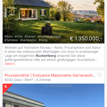
#
Büro
#
Villa
#
Garten
#
Parkmöglichkeit
€ 1.350.000,-
#
Terrasse
#
barrierefrei
#
ruhig
Wohnen auf höchstem Niveau – Ruhe, Privatsphäre und Natur
in einer der exklusivsten Wohnlagen von Graz In erstklassiger
Lage am begehrten
Ruckerlberg
erwartet Sie diese
außergewöhnliche Villa auf einem großzügigen Grundstück
...
[
Mehr
]
Provisionsfrei | Exklusive Maisonette-Gartenwohnung am
8042 Graz / 99m² /
4 Zimmer