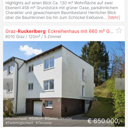
Highlights auf einen Blick Ca. 130 m² Wohnfläche auf zwei
Ebenen1.458 m² Grundstück mit grüner Oase, parkähnlichem
Charakter und gewachsenem Baumbestand Herrlicher Blick
über die Baumkronen bis hin zum Schöckel Exklusive
...
[
Mehr
]
Graz-
Ruckerlberg
: Eckreihenhaus mit 660 m² Garten
8010 Graz / 120m² /
5 Zimmer
#
Reihenhaus
#
Balkon
#
Garten
#
Keller
€ 650.000,-
#
Parkmöglichkeit
#
Terrasse