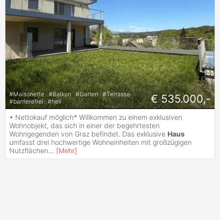
#
Maisonette
#
Balkon
#
Garten
#
Terrasse
€ 535.000,-
#
barrierefrei
#
hell
• Nettokauf möglich* Willkommen zu einem exklusiven
Wohnobjekt, das sich in einer der begehrtesten
Wohngegenden von Graz befindet. Das exklusive
Haus
umfasst drei hochwertige Wohneinheiten mit großzügigen
Nutzflächen
...
[
Mehr
]