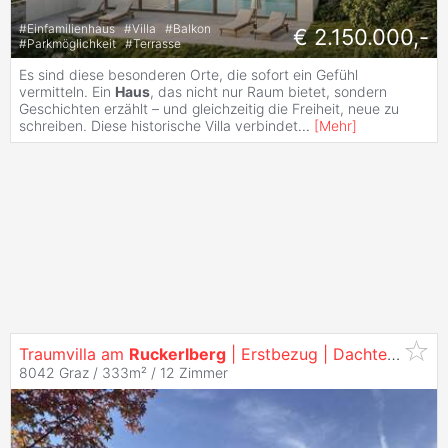
#
Einfamilienhaus
#
Villa
#
Balkon
€ 2.150.000,-
#
Parkmöglichkeit
#
Terrasse
Es sind diese besonderen Orte, die sofort ein Gefühl
vermitteln. Ein
Haus
, das nicht nur Raum bietet, sondern
Geschichten erzählt – und gleichzeitig die Freiheit, neue zu
schreiben. Diese historische Villa verbindet
...
[
Mehr
]
Traumvilla am
Ruckerlberg
| Erstbezug | Dachterrasse | 12 Zimmer | Lift | Garage
8042 Graz / 333m² /
12 Zimmer