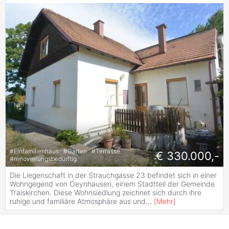
#
Einfamilienhaus
#
Garten
#
Terrasse
€ 330.000,-
#
renovierungsbedürftig
Die Liegenschaft in der Strauchgasse 23 befindet sich in einer
Wohngegend von Oeynhausen, einem Stadtteil der Gemeinde
Traiskirchen. Diese Wohnsiedlung zeichnet sich durch ihre
ruhige und familiäre Atmosphäre aus und
...
[
Mehr
]