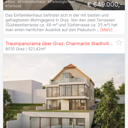
#
Büro
#
Einfamilienhaus
#
Parkmöglichkeit
€ 649.000,-
#
Terrasse
Das Einfamilienhaus befindet sich in der mit besten und
gefragtesten Wohngegend in Graz. Von den zwei Terrassen
(Südwestterrasse ca. 49 m² und Südterrasse ca. 25 m²) hat
man einen herrlichen Ausblick auf den Plabutsch
...
[
Mehr
]
Traumpanorama über Graz: Charmante Stadtvilla am beliebten "
8010 Graz / 521,42m²