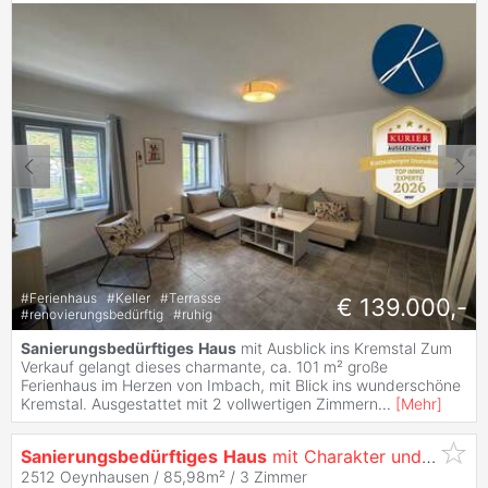
#
Ferienhaus
#
Keller
#
Terrasse
€ 139.000,-
#
renovierungsbedürftig
#
ruhig
Sanierungsbedürftiges
Haus
mit Ausblick ins Kremstal Zum
Verkauf gelangt dieses charmante, ca. 101 m² große
Ferienhaus im Herzen von Imbach, mit Blick ins wunderschöne
Kremstal. Ausgestattet mit 2 vollwertigen Zimmern
...
[
Mehr
]
Sanierungsbedürftiges
Haus
mit Charakter und Potenzial!
2512 Oeynhausen / 85,98m² /
3 Zimmer