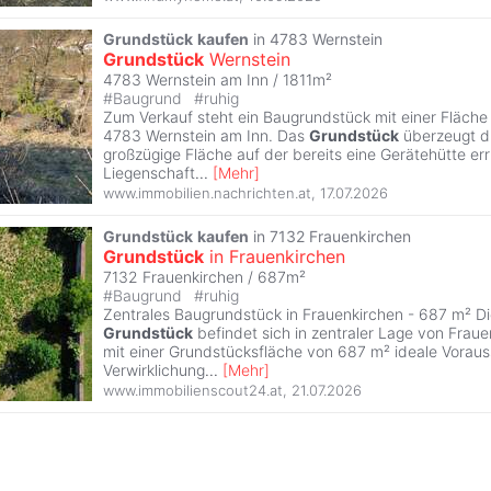
Grundstück
kaufen
in 4783 Wernstein
Grundstück
Wernstein
4783 Wernstein am Inn / 1811m²
#
Baugrund
#
ruhig
Zum Verkauf steht ein Baugrundstück mit einer Fläche 
4783 Wernstein am Inn. Das
Grundstück
überzeugt d
großzügige Fläche auf der bereits eine Gerätehütte err
Liegenschaft
...
[
Mehr
]
www.immobilien.nachrichten.at
,
17.07.2026
Grundstück
kaufen
in 7132 Frauenkirchen
Grundstück
in Frauenkirchen
7132 Frauenkirchen / 687m²
#
Baugrund
#
ruhig
Zentrales Baugrundstück in Frauenkirchen - 687 m² Di
Grundstück
befindet sich in zentraler Lage von Fraue
mit einer Grundstücksfläche von 687 m² ideale Vorau
Verwirklichung
...
[
Mehr
]
www.immobilienscout24.at
,
21.07.2026