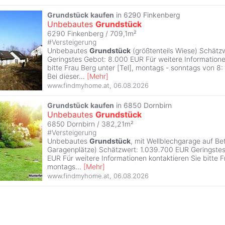
Grundstück
kaufen
in 6290 Finkenberg
Unbebautes
Grundstück
6290 Finkenberg / 709,1m²
#
Versteigerung
Unbebautes
Grundstück
(größtenteils Wiese) Schätz
Geringstes Gebot: 8.000 EUR Für weitere Informatione
bitte Frau Berg unter [Tel], montags - sonntags von 8:
Bei dieser
...
[
Mehr
]
www.findmyhome.at
,
06.08.2026
Grundstück
kaufen
in 6850 Dornbirn
Unbebautes
Grundstück
6850 Dornbirn / 382,21m²
#
Versteigerung
Unbebautes
Grundstück
, mit Wellblechgarage auf B
Garagenplätze) Schätzwert: 1.039.700 EUR Geringste
EUR Für weitere Informationen kontaktieren Sie bitte Fr
montags
...
[
Mehr
]
www.findmyhome.at
,
06.08.2026