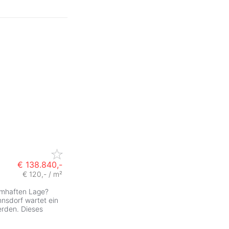
€ 138.840,-
€ 120,- / m²
umhaften Lage?
nnsdorf wartet ein
erden. Dieses