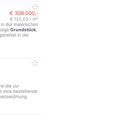
€ 308.000,-
€ 120,03 / m²
 in der malerischen
ssige
Grundstück
,
gebettet in die
he die zur
an eine bestehende
ebietswidmung