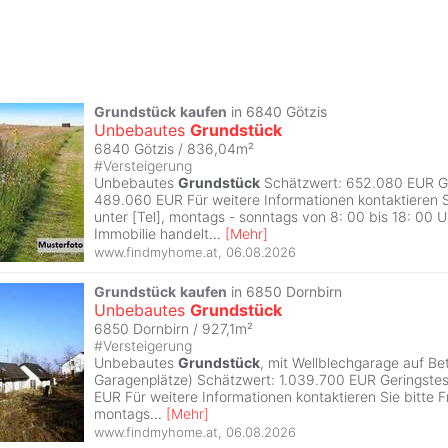
Grundstück
kaufen
in 6840 Götzis
Unbebautes
Grundstück
6840 Götzis / 836,04m²
#
Versteigerung
Unbebautes
Grundstück
Schätzwert: 652.080 EUR Ge
489.060 EUR Für weitere Informationen kontaktieren S
unter [Tel], montags - sonntags von 8: 00 bis 18: 00 Uh
Immobilie handelt
...
[
Mehr
]
www.findmyhome.at
,
06.08.2026
Grundstück
kaufen
in 6850 Dornbirn
Unbebautes
Grundstück
6850 Dornbirn / 927,1m²
#
Versteigerung
Unbebautes
Grundstück
, mit Wellblechgarage auf B
Garagenplätze) Schätzwert: 1.039.700 EUR Geringste
EUR Für weitere Informationen kontaktieren Sie bitte Fr
montags
...
[
Mehr
]
www.findmyhome.at
,
06.08.2026