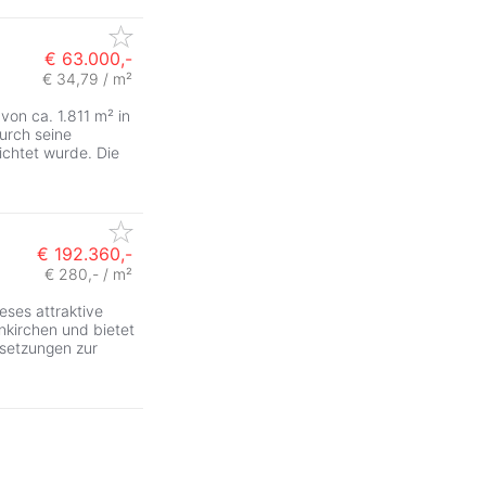
€ 63.000,-
€ 34,79 / m²
von ca. 1.811 m² in
urch seine
ichtet wurde. Die
€ 192.360,-
€ 280,- / m²
eses attraktive
nkirchen und bietet
ssetzungen zur