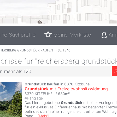
ine Suchprofile
Meine Merkliste
An
CHERSBERG GRUNDSTÜCK KAUFEN
›
SEITE 10
nisse für "reichersberg grundstüc
S
n mehr als 120
Grundstück
kaufen
in 6370 Kitzbühel
Grundstück
mit Freizeitwohnsitzwidmung
6370 KITZBÜHEL / 630m²
#
Hanglage
Das hier angebotene
Grundstück
mit einer vorliege
für ein exklusives Einfamilienhaus mit begehrter Frei
befindet sich in einer ruhigen, leicht erhöhten Wohnla
Rand
...
[
Mehr
]