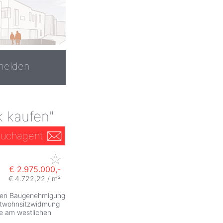
melden
k kaufen"
uchagent
€ 2.975.000,-
€ 4.722,22 / m²
nden Baugenehmigung
zeitwohnsitzwidmung
ge am westlichen