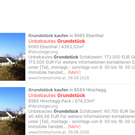
Grundstück
kaufen
in 9065 Ebenthal
Unbebautes
Grundstück
9065 Ebenthal / 4363,02m²
#
Versteigerung
Unbebautes
Grundstück
Schätzwert: 173.000 EUR Ge
173.000 EUR Für weitere Informationen kontaktieren Si
unter [Tel], montags - sonntags von 8: 00 bis 18: 00 Uh
Immobilie handelt
...
[
Mehr
]
www.findmyhome.at
,
06.08.2026
Grundstück
kaufen
in 8584 Hirschegg
Unbebautes
Grundstück
8584 Hirschegg-Pack / 674,03m²
#
Versteigerung
Unbebautes
Grundstück
Schätzwert: 60.700 EUR Ger
40.466,66 EUR Für weitere Informationen kontaktieren
unter [Tel], montags - sonntags von 8: 00 bis 18: 00 Uh
Immobilie handelt
...
[
Mehr
]
www.findmyhome.at
,
06.08.2026