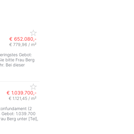
€ 652.080,-
€ 779,96 / m²
ringstes Gebot:
ie bitte Frau Berg
r. Bei dieser
€ 1.039.700,-
€ 1.121,45 / m²
etonfundament (2
s Gebot: 1.039.700
au Berg unter [Tel],