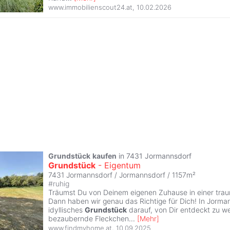
www.immobilienscout24.at
,
10.02.2026
Grundstück
kaufen
in 7431 Jormannsdorf
Grundstück
- Eigentum
7431 Jormannsdorf / Jormannsdorf / 1157m²
#
ruhig
Träumst Du von Deinem eigenen Zuhause in einer tra
Dann haben wir genau das Richtige für Dich! In Jorma
idyllisches
Grundstück
darauf, von Dir entdeckt zu w
bezaubernde Fleckchen
...
[
Mehr
]
www.findmyhome.at
,
10.09.2025