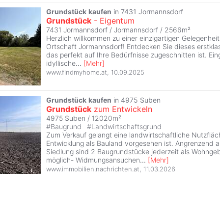
Grundstück
kaufen
in 7431 Jormannsdorf
Grundstück
- Eigentum
7431 Jormannsdorf / Jormannsdorf / 2566m²
Herzlich willkommen zu einer einzigartigen Gelegenheit
Ortschaft Jormannsdorf! Entdecken Sie dieses erstkla
das perfekt auf Ihre Bedürfnisse zugeschnitten ist. Ein
idyllische
...
[
Mehr
]
www.findmyhome.at
,
10.09.2025
Grundstück
kaufen
in 4975 Suben
Grundstück
zum Entwickeln
4975 Suben / 12020m²
#
Baugrund
#
Landwirtschaftsgrund
Zum Verkauf gelangt eine landwirtschaftliche Nutzfläc
Entwicklung als Bauland vorgesehen ist. Angrenzend 
Siedlung sind 2 Baugrundstücke jederzeit als Wohng
möglich- Widmungsansuchen
...
[
Mehr
]
www.immobilien.nachrichten.at
,
11.03.2026