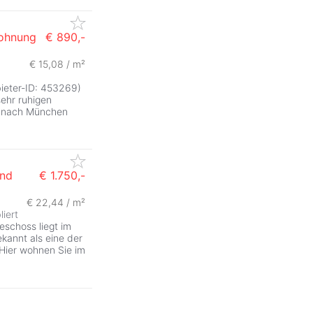
ohnung
€ 890,-
€ 15,08 / m²
bieter-ID: 453269)
sehr ruhigen
e nach München
und
€ 1.750,-
€ 22,44 / m²
iert
schoss liegt im
kannt als eine der
 Hier wohnen Sie im