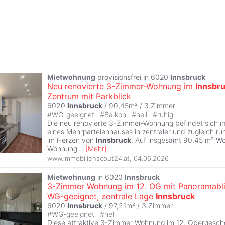
Mietwohnung
provisionsfrei in 6020
Innsbruck
Neu renovierte 3-Zimmer-Wohnung im
Innsbr
Zentrum mit Parkblick
6020
Innsbruck
/ 90,45m² /
3 Zimmer
#
WG-geeignet
#
Balkon
#
hell
#
ruhig
Die neu renovierte 3-Zimmer-Wohnung befindet sich 
eines Mehrparteienhauses in zentraler und zugleich ru
im Herzen von
Innsbruck
. Auf insgesamt 90,45 m² Wo
Wohnung
...
[
Mehr
]
www.immobilienscout24.at
,
04.06.2026
Mietwohnung
in 6020
Innsbruck
3-Zimmer Wohnung im 12. OG mit Panoramabli
WG-geeignet, zentrale Lage
Innsbruck
6020
Innsbruck
/ 97,21m² /
3 Zimmer
#
WG-geeignet
#
hell
Diese attraktive 3-Zimmer-Wohnung im 12. Obergesch