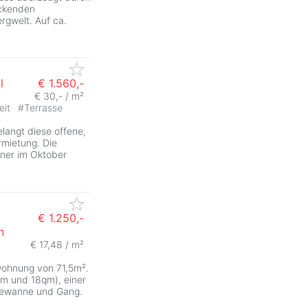
uckenden
rgwelt. Auf ca.
l
€ 1.560,-
€ 30,- / m²
eit
#
Terrasse
elangt diese offene,
rmietung. Die
iner im Oktober
€ 1.250,-
n
€ 17,48 / m²
ohnung von 71,5m².
m und 18qm), einer
adewanne und Gang.