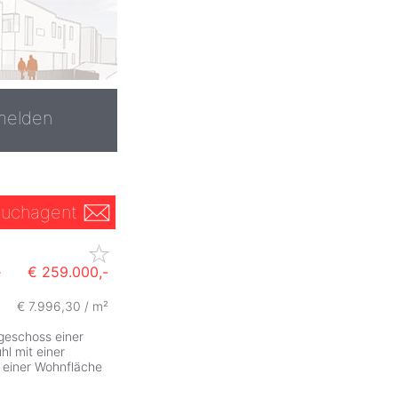
melden
uchagent
e
€ 259.000,-
€ 7.996,30 / m²
geschoss einer
l mit einer
 einer Wohnfläche