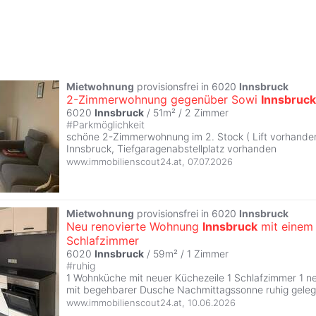
Mietwohnung
provisionsfrei in 6020
Innsbruck
2-Zimmerwohnung gegenüber Sowi
Innsbruck
6020
Innsbruck
/ 51m² /
2 Zimmer
#
Parkmöglichkeit
schöne 2-Zimmerwohnung im 2. Stock ( Lift vorhande
Innsbruck, Tiefgaragenabstellplatz vorhanden
www.immobilienscout24.at
,
07.07.2026
Mietwohnung
provisionsfrei in 6020
Innsbruck
Neu renovierte Wohnung
Innsbruck
mit einem
Schlafzimmer
6020
Innsbruck
/ 59m² /
1 Zimmer
#
ruhig
1 Wohnküche mit neuer Küchezeile 1 Schlafzimmer 1 n
mit begehbarer Dusche Nachmittagssonne ruhig gele
www.immobilienscout24.at
,
10.06.2026