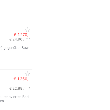
€ 1.270,-
€ 24,90 / m²
n) gegenüber Sowi
€ 1.350,-
€ 22,88 / m²
eu renoviertes Bad
gen