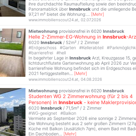
ihre durchdachte Raumaufteilung sowie den beeindr
Panoramablick über
Innsbruck
und die umliegende Be
97,21 m² bietet die Wohnung:
...
[
Mehr
]
www.immobilienscout24.at
,
02.07.2026
Mietwohnung
provisionsfrei in 6020
Innsbruck
Helle 2-Zimmer-EG-Wohnung in
Innsbruck
-Arz
6020
Innsbruck
/ 52m² /
2 Zimmer
#
Erdgeschoss
#
Garten
#
Kellerabteil
#
Parkmöglichk
#
barrierefrei
#
hell
In begehrter Lage in
Innsbruck
Arzl, Kreuzgasse 15, g
lichtdurchflutete Gartenwohnung ab April 2026 zur Ve
barrierefreie Wohnung befindet sich im Erdgeschoss e
2021 fertiggestellten
...
[
Mehr
]
www.immobilienscout24.at
,
04.08.2026
Mietwohnung
provisionsfrei in 6020
Innsbruck
Studenten WG 2 Zimmerwohnung (für 2 bis 4
Personen) in
Innsbruck
- keine Maklerprovisio
6020
Innsbruck
/ 71,5m² /
2 Zimmer
#
WG-geeignet
#
Balkon
Vermiete ab September 2026 eine sonnige 2 Zimmerw
Die Wohnung besteht aus 2 sehr großen Zimmern (27q
Küche mit Balkon (zusätzlich 7qm), einem Bad mit B
Ein Dachboden
...
[
Mehr
]