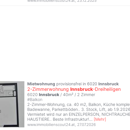
www.immobilienscout24.at
,
23.12.2025
Mietwohnung
provisionsfrei in 6020
Innsbruck
2-Zimmerwohnung
Innsbruck
-Dreiheiligen
6020
Innsbruck
/ 40m² /
2 Zimmer
#
Balkon
2-Zimmer-Wohnung, ca. 40 m2, Balkon, Küche komple
Badewanne, Parkettböden.. 3. Stock, Lift, ab 1.9.202
Vermietet wird nur an EINZELPERSON, NICHTRAUCH
HAUSTIERE.. Beste Infrastruktur!
...
[
Mehr
]
www.immobilienscout24.at
,
27.07.2026