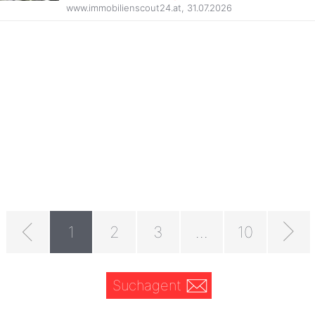
www.immobilienscout24.at
,
31.07.2026
1
2
3
...
10
Suchagent