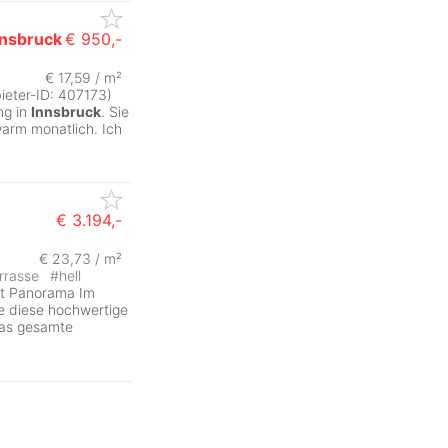
nnsbruck
€ 950,-
€ 17,59 / m²
ieter-ID: 407173)
ng in
Innsbruck
. Sie
arm monatlich. Ich
€ 3.194,-
€ 23,73 / m²
rrasse
#
hell
it Panorama Im
e diese hochwertige
das gesamte