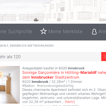
ine Suchprofile
Meine Merkliste
An
IAHILF, INNSBRUCK MIETWOHNUNGEN
S
ehr als 120
Anlageobjekt kaufen in 6020
Innsbruck
Sonnige Garçonnière in Hötting–
Mariahilf
nah
dem
Innsbrucker
Stadtzentrum
6020
Innsbruck
/ 32,39m² /
1 Zimmer
#
Balkon
#
renovierungsbedürftig
Dieses charmante Apartment befindet sich im 2. Ober
gepflegten Wohnanlage und vereint urbanes Wohngefüh
begehrten, zentrums- und universitätsnahen Lage. Mit
von 32,39 m² präsentiert
...
[
Mehr
]