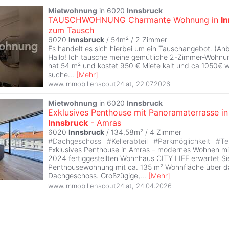
Mietwohnung
in 6020
Innsbruck
TAUSCHWOHNUNG Charmante Wohnung in
I
zum Tausch
6020
Innsbruck
/ 54m² /
2 Zimmer
Es handelt es sich hierbei um ein Tauschangebot. (Anb
Hallo! Ich tausche meine gemütliche 2-Zimmer-Wohnu
hat 54 m² und kostet 950 € Miete kalt und ca 1050€ w
suche
...
[
Mehr
]
www.immobilienscout24.at
,
22.07.2026
Mietwohnung
in 6020
Innsbruck
Exklusives Penthouse mit Panoramaterrasse in
Innsbruck
- Amras
6020
Innsbruck
/ 134,58m² /
4 Zimmer
#
Dachgeschoss
#
Kellerabteil
#
Parkmöglichkeit
#
Te
Exklusives Penthouse in Amras – modernes Wohnen m
2024 fertiggestellten Wohnhaus CITY LIFE erwartet Si
Penthousewohnung mit ca. 135 m² Wohnfläche über 
Dachgeschoss. Großzügige,
...
[
Mehr
]
www.immobilienscout24.at
,
24.04.2026