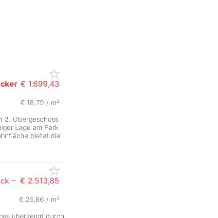
ucker
€ 1.699,43
€ 18,79 / m²
im 2. Obergeschoss
higer Lage am Park
hnfläche bietet die
ck –
€ 2.513,85
€ 25,86 / m²
oss überzeugt durch