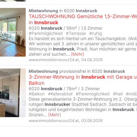
Mietwohnung
in 6020
Innsbruck
TAUSCHWOHNUNG Gemütliche 1,5-Zimmer-W
in
Innsbruck
6020
Innsbruck
/ 59m² /
1,5 Zimmer
#
Parkmöglichkeit
#
Terrasse
#
ruhig
Es handelt es sich hierbei um ein Tauschangebot. (An
Wir wohnen seit 3 Jahren in unserer gemütlichen und 
Wohnung in
Innsbruck
, Pradl. Nun möchten wir gern
ziehen und suchen
...
[
Mehr
]
www.immobilienscout24.at
,
04.08.2026
Mietwohnung
provisionsfrei in 6020
Innsbruck
3-Zimmer-Wohnung in
Innsbruck
mit Garage 
Balkon
6020
Innsbruck
/ 78m² /
3 Zimmer
#
Balkon
#
Kellerabteil
#
Parkmöglichkeit
#
hell
#
möbl
Diese generalsanierte 3-Zimmer-Wohnung im 2. Oberge
ruhigen
Innsbrucker
Stadtteil Sadrach. Sadrach ist be
ruhigsten und begehrtesten Wohnlagen in
Innsbruck
.
Grünen
...
[
Mehr
]
www.immobilienscout24.at
,
03.08.2026