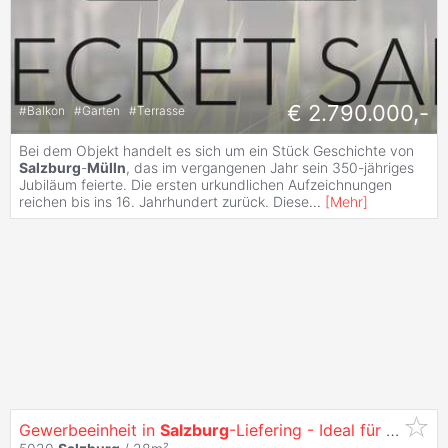
€ 2.790.000,-
#
Balkon
#
Garten
#
Terrasse
Bei dem Objekt handelt es sich um ein Stück Geschichte von
Salzburg
-
Mülln
, das im vergangenen Jahr sein 350-jähriges
Jubiläum feierte. Die ersten urkundlichen Aufzeichnungen
reichen bis ins 16. Jahrhundert zurück. Diese
...
[
Mehr
]
Gewerbeeinheit in
Salzburg
-Liefering - Ideal für Praxis,