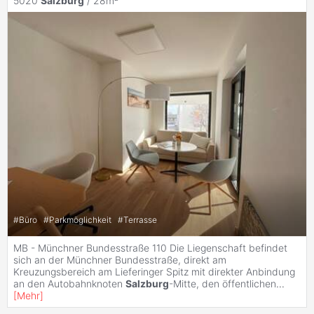
5020
Salzburg
/ 28m²
#
Büro
#
Parkmöglichkeit
#
Terrasse
MB - Münchner Bundesstraße 110 Die Liegenschaft befindet
sich an der Münchner Bundesstraße, direkt am
Kreuzungsbereich am Lieferinger Spitz mit direkter Anbindung
an den Autobahnknoten
Salzburg
-Mitte, den öffentlichen
...
[
Mehr
]