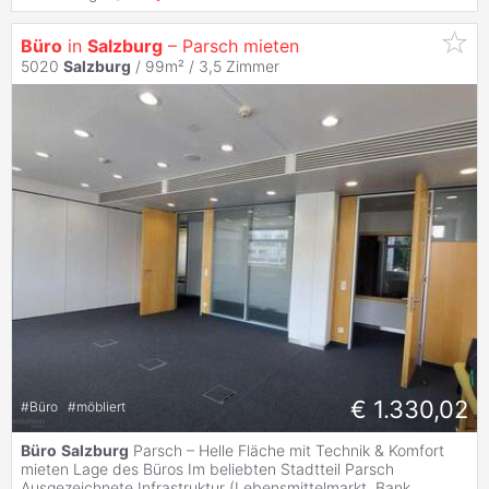
Büro
in
Salzburg
– Parsch mieten
5020
Salzburg
/ 99m² /
3,5 Zimmer
€ 1.330,02
#
Büro
#
möbliert
Büro
Salzburg
Parsch – Helle Fläche mit Technik & Komfort
mieten Lage des Büros Im beliebten Stadtteil Parsch
Ausgezeichnete Infrastruktur (Lebensmittelmarkt, Bank,