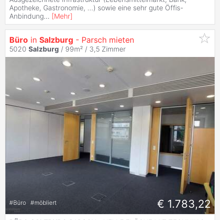
Apotheke, Gastronomie, ...) sowie eine sehr gute Öffis-
Anbindung
...
[
Mehr
]
Büro
in
Salzburg
- Parsch mieten
5020
Salzburg
/ 99m² /
3,5 Zimmer
€ 1.783,22
#
Büro
#
möbliert