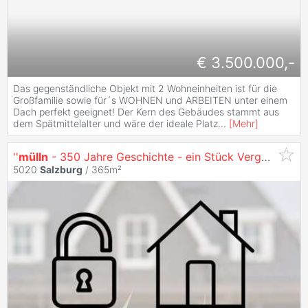
€ 3.500.000,-
Das gegenständliche Objekt mit 2 Wohneinheiten ist für die
Großfamilie sowie für´s WOHNEN und ARBEITEN unter einem
Dach perfekt geeignet! Der Kern des Gebäudes stammt aus
dem Spätmittelalter und wäre der ideale Platz
...
[
Mehr
]
''
mülln
- 350 Jahre Geschichte - ein Stück Vergangenheit mit Viel Potenzial''
5020
Salzburg
/ 365m²