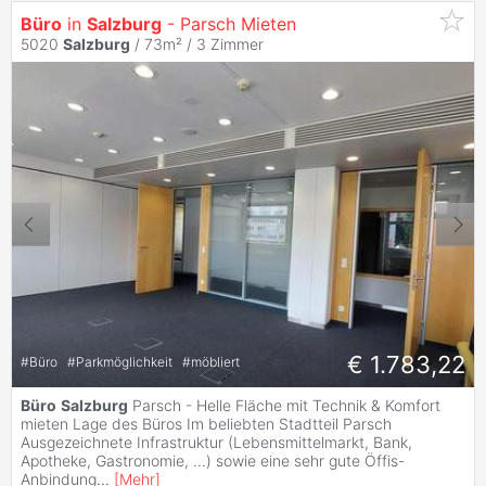
Büro
in
Salzburg
- Parsch Mieten
5020
Salzburg
/ 73m² /
3 Zimmer
€ 1.783,22
#
Büro
#
Parkmöglichkeit
#
möbliert
Büro
Salzburg
Parsch - Helle Fläche mit Technik & Komfort
mieten Lage des Büros Im beliebten Stadtteil Parsch
Ausgezeichnete Infrastruktur (Lebensmittelmarkt, Bank,
Apotheke, Gastronomie, ...) sowie eine sehr gute Öffis-
Anbindung
...
[
Mehr
]