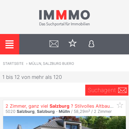
STARTSEITE
›
MÜLLN, SALZBURG BUERO
1 bis 12 von mehr als 120
Suchagent
2 Zimmer, ganz viel
Salzburg
? Stilvolles Altbauwohnen mit Balkon in
5020
Salzburg
,
Salzburg
-
Mülln
/ 58,29m² /
2 Zimmer