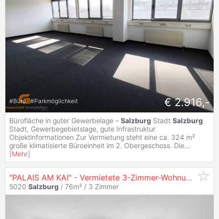
€ 2.916,-
#
Büro
#
Parkmöglichkeit
Bürofläche in guter Gewerbelage –
Salzburg
Stadt
Salzburg
Stadt, Gewerbegebietslage, gute Infrastruktur
Objektinformationen Zur Vermietung steht eine ca. 324 m²
große klimatisierte Büroeinheit im 2. Obergeschoss. Die
...
[
Mehr
]
"PALAIS AM KAI" - Vermietete 3-Zimmer-Wohnung in unmittelbarer Nähe zur
5020
Salzburg
/ 76m² /
3 Zimmer