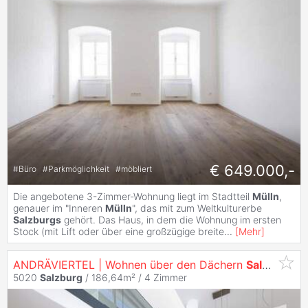
€ 649.000,-
#
Büro
#
Parkmöglichkeit
#
möbliert
Die angebotene 3-Zimmer-Wohnung liegt im Stadtteil
Mülln
,
genauer im "Inneren
Mülln
", das mit zum Weltkulturerbe
Salzburgs
gehört. Das Haus, in dem die Wohnung im ersten
Stock (mit Lift oder über eine großzügige breite
...
[
Mehr
]
ANDRÄVIERTEL | Wohnen über den Dächern
Salzburgs
-
5020
Salzburg
/ 186,64m² /
4 Zimmer