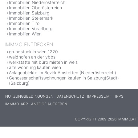
Immobilien Niederösterreich
Immobilien Oberösterreich
Immobilien Salzburg
Immobilien Steiermark
Immobilien Tirol
Immobilien Vorarlberg
Immobilien Wien
IMMMO ENTDECKEN
grundstuck in wien 1220
waidhofen an der ybbs
werkstätte mit büro mieten in wels
alte wohnung kaufen wien
Anlageobjekte im Bezirk Amstetten (Niederösterreich)
Genossenschaftswohnungen kaufen in Salzburg(Stadt)
(Salzburg)
NUTZUNGSBEDINGUNGEN
DATENSCHUTZ
IMPRESSUM
TIPPS
IMMMO-APP
ANZEIGE AUFGEBEN
COPYRIGHT 2009-2026 IMMMO.AT