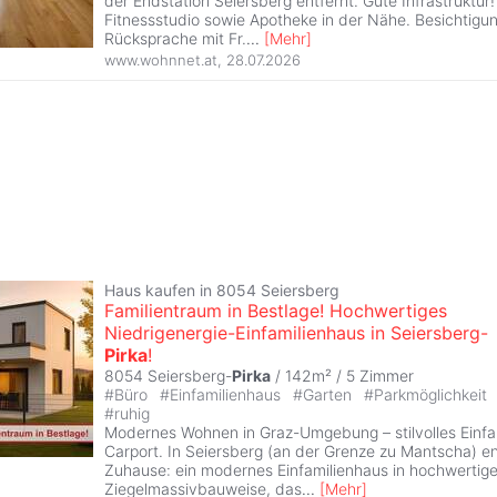
der Endstation Seiersberg entfernt. Gute Infrastruktur
Fitnessstudio sowie Apotheke in der Nähe. Besichtigu
Rücksprache mit Fr.
...
[
Mehr
]
www.wohnnet.at
,
28.07.2026
Haus kaufen in 8054 Seiersberg
Familientraum in Bestlage! Hochwertiges
Niedrigenergie-Einfamilienhaus in Seiersberg-
Pirka
!
8054 Seiersberg-
Pirka
/ 142m² /
5 Zimmer
#
Büro
#
Einfamilienhaus
#
Garten
#
Parkmöglichkeit
#
ruhig
Modernes Wohnen in Graz-Umgebung – stilvolles Einfa
Carport. In Seiersberg (an der Grenze zu Mantscha) en
Zuhause: ein modernes Einfamilienhaus in hochwertige
Ziegelmassivbauweise, das
...
[
Mehr
]