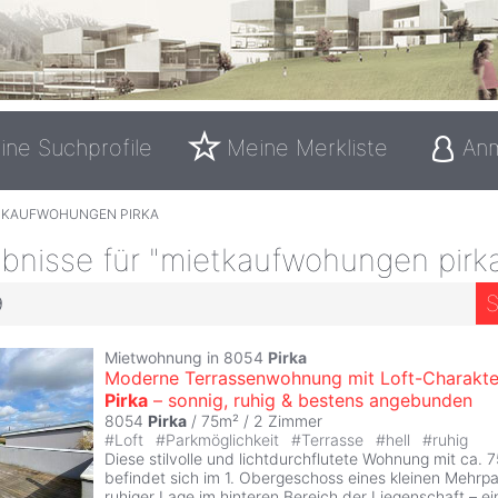
ine Suchprofile
Meine Merkliste
An
TKAUFWOHUNGEN PIRKA
bnisse für "mietkaufwohungen pirk
S
9
Mietwohnung in 8054
Pirka
Moderne Terrassenwohnung mit Loft-Charakte
Pirka
– sonnig, ruhig & bestens angebunden
8054
Pirka
/ 75m² /
2 Zimmer
#
Loft
#
Parkmöglichkeit
#
Terrasse
#
hell
#
ruhig
Diese stilvolle und lichtdurchflutete Wohnung mit ca.
befindet sich im 1. Obergeschoss eines kleinen Mehrpa
ruhiger Lage im hinteren Bereich der Liegenschaft – ei