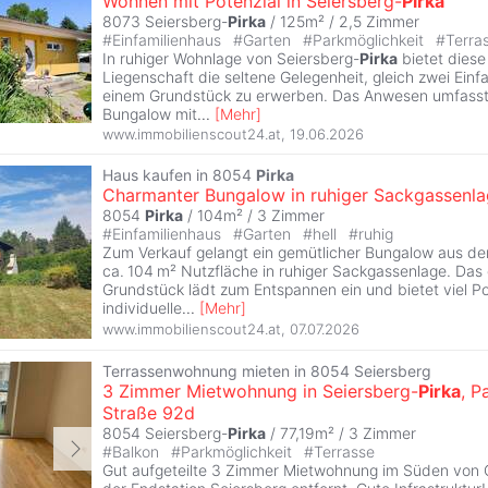
Wohnen mit Potenzial in Seiersberg-
Pirka
8073 Seiersberg-
Pirka
/ 125m² /
2,5 Zimmer
#
Einfamilienhaus
#
Garten
#
Parkmöglichkeit
#
Terra
In ruhiger Wohnlage von Seiersberg-
Pirka
bietet dies
Liegenschaft die seltene Gelegenheit, gleich zwei Einf
einem Grundstück zu erwerben. Das Anwesen umfasst
Bungalow mit
...
[
Mehr
]
www.immobilienscout24.at
,
19.06.2026
Haus kaufen in 8054
Pirka
Charmanter Bungalow in ruhiger Sackgassenla
8054
Pirka
/ 104m² /
3 Zimmer
#
Einfamilienhaus
#
Garten
#
hell
#
ruhig
Zum Verkauf gelangt ein gemütlicher Bungalow aus de
ca. 104 m² Nutzfläche in ruhiger Sackgassenlage. Das
Grundstück lädt zum Entspannen ein und bietet viel Pot
individuelle
...
[
Mehr
]
www.immobilienscout24.at
,
07.07.2026
Terrassenwohnung mieten in 8054 Seiersberg
3 Zimmer Mietwohnung in Seiersberg-
Pirka
, P
Straße 92d
8054 Seiersberg-
Pirka
/ 77,19m² /
3 Zimmer
#
Balkon
#
Parkmöglichkeit
#
Terrasse
Gut aufgeteilte 3 Zimmer Mietwohnung im Süden von G