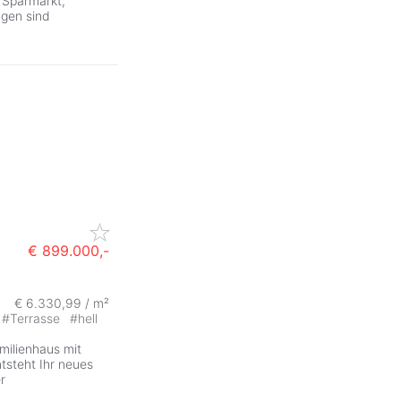
! Sparmarkt,
ngen sind
€ 899.000,-
€ 6.330,99 / m²
#
Terrasse
#
hell
milienhaus mit
tsteht Ihr neues
r