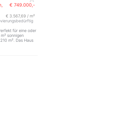
m,
€ 749.000,-
€ 3.567,69 / m²
vierungsbedürftig
rfekt für eine oder
4 m² sonnigen
 210 m². Das Haus