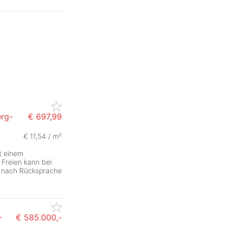
erg-
€ 697,99
€ 11,54 / m²
ZurÃ
t einem
m Freien kann bei
d nach Rücksprache
–
€ 585.000,-