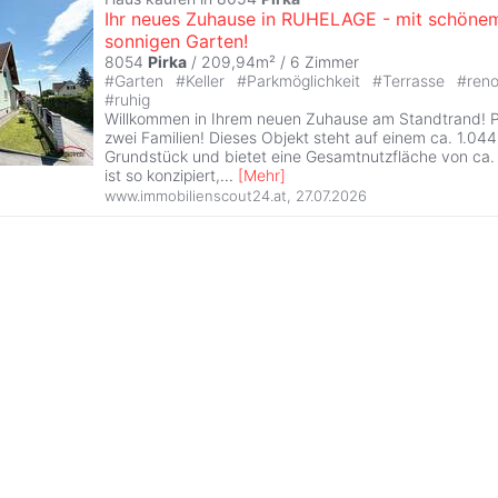
Ihr neues Zuhause in RUHELAGE - mit schöne
sonnigen Garten!
8054
Pirka
/ 209,94m² /
6 Zimmer
#
Garten
#
Keller
#
Parkmöglichkeit
#
Terrasse
#
reno
#
ruhig
Willkommen in Ihrem neuen Zuhause am Standtrand! Pe
zwei Familien! Dieses Objekt steht auf einem ca. 1.04
Grundstück und bietet eine Gesamtnutzfläche von ca.
ist so konzipiert,
...
[
Mehr
]
www.immobilienscout24.at
,
27.07.2026