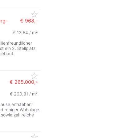
erg-
€ 968,-
€ 12,54 / m²
lienfreundlicher
t ein 2. Stellplatz
gebaut.
€ 265.000,-
€ 260,31 / m²
hause entstehen!
nd ruhiger Wohnlage.
 sowie zahlreiche