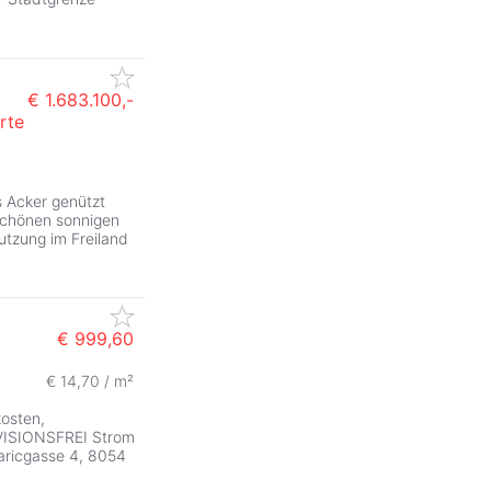
€ 1.683.100,-
rte
ls Acker genützt
 schönen sonnigen
utzung im Freiland
€ 999,60
€ 14,70 / m²
ZurÃ
kosten,
OVISIONSFREI Strom
taricgasse 4, 8054