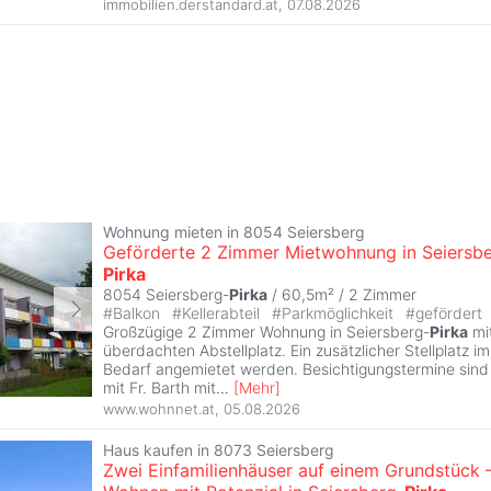
immobilien.derstandard.at
,
07.08.2026
Wohnung mieten in 8054 Seiersberg
Geförderte 2 Zimmer Mietwohnung in Seiersb
Pirka
8054 Seiersberg-
Pirka
/ 60,5m² /
2 Zimmer
#
Balkon
#
Kellerabteil
#
Parkmöglichkeit
#
gefördert
Großzügige 2 Zimmer Wohnung in Seiersberg-
Pirka
mi
überdachten Abstellplatz. Ein zusätzlicher Stellplatz i
Bedarf angemietet werden. Besichtigungstermine sin
mit Fr. Barth mit
...
[
Mehr
]
www.wohnnet.at
,
05.08.2026
Haus kaufen in 8073 Seiersberg
Zwei Einfamilienhäuser auf einem Grundstück 