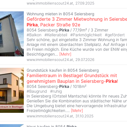
www.immobilienscout24.at
,
27.09.2025
Wohnung mieten in 8054 Seiersberg
Geförderte 3 Zimmer Mietwohnung in Seiersb
Pirka
, Packer Straße 92e
8054 Seiersberg-
Pirka
/ 77,19m² /
3 Zimmer
#
Balkon
#
Kellerabteil
#
Parkmöglichkeit
#
gefördert
Sehr schöne, gut eingeteilte 3 Zimmer Wohnung in fami
Anlage mit einem überdachten Stellplatz. Auf Anfrage is
im Freien möglich. Eine Küche wurde von der ENW ein
Besichtigungen
...
[
Mehr
]
www.immobilienscout24.at
,
29.07.2026
Grundstück kaufen in 8054 Seiersberg
Familientraum in Bestlage! Grundstück mit
genehmigtem Bauplan in Seiersberg-
Pirka
!
8054 Seiersberg-
Pirka
/ 1018m²
#
Baugrund
#
ruhig
In Seiersberg (Ortsteil Mantscha) könnte Ihr neues Zu
Genießen Sie die Kombination aus städtischer Nähe u
Die Umgebung bietet eine hervorragende Infrastruktur
Freizeitmöglichkeiten.
...
[
Mehr
]
www.immobilienscout24.at
,
31.10.2025
Haus kaufen in 8054
Pirka