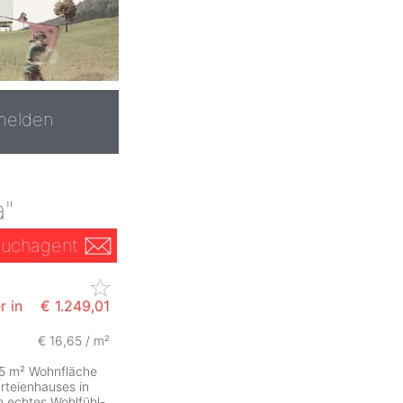
melden
a"
uchagent
r in
€ 1.249,01
€ 16,65 / m²
 75 m² Wohnfläche
rteienhauses in
n echtes Wohlfühl-