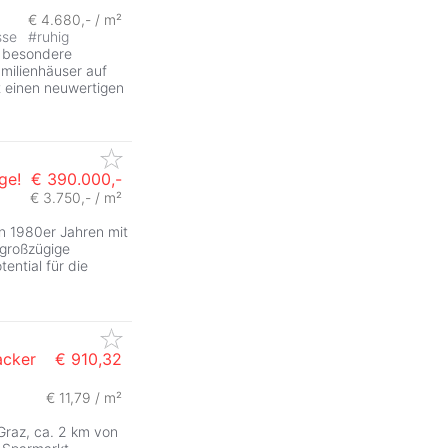
€ 4.680,- / m²
sse
#
ruhig
e besondere
amilienhäuser auf
 einen neuwertigen
ge!
€ 390.000,-
€ 3.750,- / m²
n 1980er Jahren mit
 großzügige
ential für die
acker
€ 910,32
€ 11,79 / m²
ZurÃ
raz, ca. 2 km von