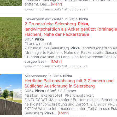
entfernt. Das
...
[
Mehr
]
www.immobilienscout24.at
,
30.08.2024
Gewerbeobjekt kaufen in 8054
Pirka
2 Grundstücke Seiersberg-
Pirka
,
landwirtschaftlich als Acker genützt (drainagie
Flächen), Nahe der Packerstraße
8054
Pirka
#
Landwirtschaft
2 Grundstücke Seiersberg-
Pirka
, landwirtschaftlich a
(drainagierte Flächen), Nahe der Packerstraße Diese
Grundstücke sind als Land- und forstwirtschaftliche N
ausgewiesen
...
[
Mehr
]
www.immobilienscout24.at
,
06.05.2024
Mietwohnung in 8054
Pirka
Herrliche Balkonwohnung mit 3 Zimmern und
Südlicher Ausrichtung in Seiersberg
8054
Pirka
/ 68m² /
3 Zimmer
#
Balkon
#
Kellerabteil
#
Parkmöglichkeit
EINZUGSDATUM: ab sofort! Bruttomiete inkl. Betriebs
heizkostenvorschreibung und Carport: € 1.197,37 PR
EXTRA! Weitere Informationen unter [Tel] Adresse: Es
Seiersberg-
Pirka
...
[
Mehr
]