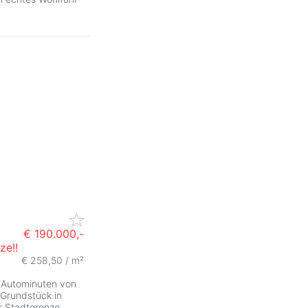
€ 190.000,-
ze!!
€ 258,50 / m²
 Autominuten von
 Grundstück in
r Stadtgrenze