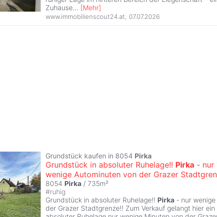
Zuhause
...
[
Mehr
]
www.immobilienscout24.at
,
07.07.2026
Grundstück kaufen in 8054
Pirka
Grundstück in absoluter Ruhelage!!
Pirka
- nur
wenige Autominuten von der Grazer Stadtgren
8054
Pirka
/ 735m²
#
ruhig
Grundstück in absoluter Ruhelage!!
Pirka
- nur wenige
der Grazer Stadtgrenze!! Zum Verkauf gelangt hier ein
absoluter Ruhelage nur wenige Minuten von der Graze