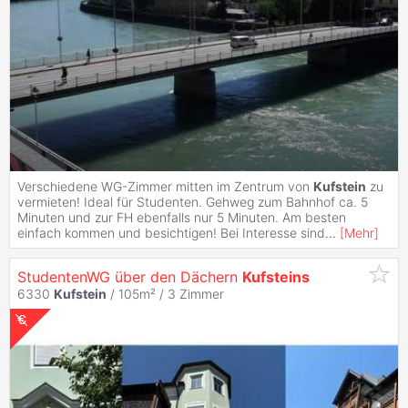
Verschiedene WG-Zimmer mitten im Zentrum von
Kufstein
zu
vermieten! Ideal für Studenten. Gehweg zum Bahnhof ca. 5
Minuten und zur FH ebenfalls nur 5 Minuten. Am besten
einfach kommen und besichtigen! Bei Interesse sind
...
[
Mehr
]
StudentenWG über den Dächern
Kufsteins
6330
Kufstein
/ 105m² /
3 Zimmer