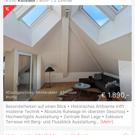
6330
Kufstein
/ 90m² /
2 Zimmer
#
Dachgeschoss
#
Kellerabteil
#
Terrasse
€ 1.890,-
#
ruhig
Besonderheiten auf einen Blick • Historisches Ambiente trifft
moderne Technik • Absolute Ruhelage im obersten Geschoss •
Hochwertigste Ausstattung • Zentrale Best Lage • Exklusive
Terrasse mit Berg- und Flussblick Ausstattung
...
[
Mehr
]