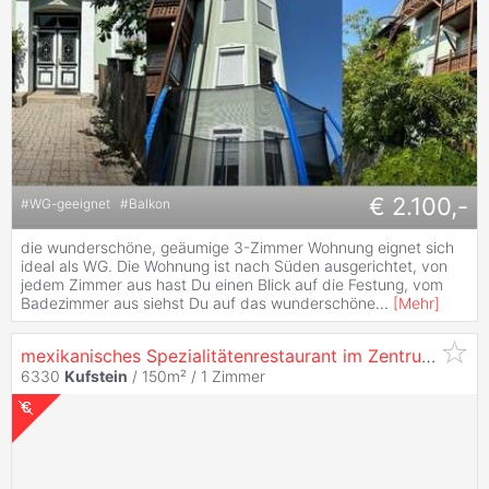
€ 2.100,-
#
WG-geeignet
#
Balkon
die wunderschöne, geäumige 3-Zimmer Wohnung eignet sich
ideal als WG. Die Wohnung ist nach Süden ausgerichtet, von
jedem Zimmer aus hast Du einen Blick auf die Festung, vom
Badezimmer aus siehst Du auf das wunderschöne
...
[
Mehr
]
mexikanisches Spezialitätenrestaurant im Zentrum von
K
6330
Kufstein
/ 150m² /
1 Zimmer