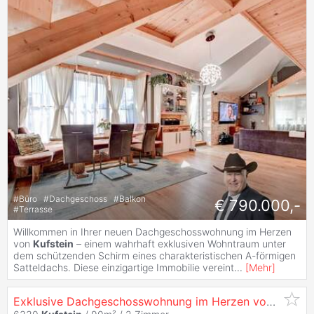
#
Büro
#
Dachgeschoss
#
Balkon
€ 790.000,-
#
Terrasse
Willkommen in Ihrer neuen Dachgeschosswohnung im Herzen
von
Kufstein
– einem wahrhaft exklusiven Wohntraum unter
dem schützenden Schirm eines charakteristischen A-förmigen
Satteldachs. Diese einzigartige Immobilie vereint
...
[
Mehr
]
Exklusive Dachgeschosswohnung im Herzen von
Kufste