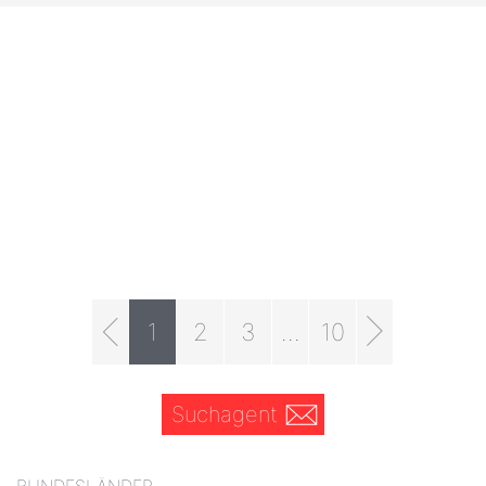
1
2
3
...
10
Suchagent
BUNDESLÄNDER