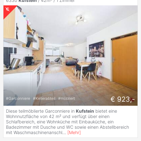
6330
Kufstein
/ 42m² /
1 Zimmer
€ 923,-
#
Garconniere
#
Kellerabteil
#
möbliert
Diese teilmöblierte Garconniere in
Kufstein
bietet eine
Wohnnutzfläche von 42 m² und verfügt über einen
Schlafbereich, eine Wohnküche mit Einbauküche, ein
Badezimmer mit Dusche und WC sowie einen Abstellbereich
mit Waschmaschinenanschl
...
[
Mehr
]