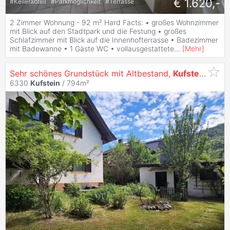
€ 1.620,-
#
Kellerabteil
#
Parkmöglichkeit
#
Terrasse
2 Zimmer Wohnung - 92 m² Hard Facts: • großes Wohnzimmer
mit Blick auf den Stadtpark und die Festung • großes
Schlafzimmer mit Blick auf die Innenhofterrasse • Badezimmer
mit Badewanne • 1 Gäste WC • vollausgestattete
...
[
Mehr
]
Sehr schönes Grundstück mit Altbestand,
Kufstein
6330
Kufstein
/ 794m²