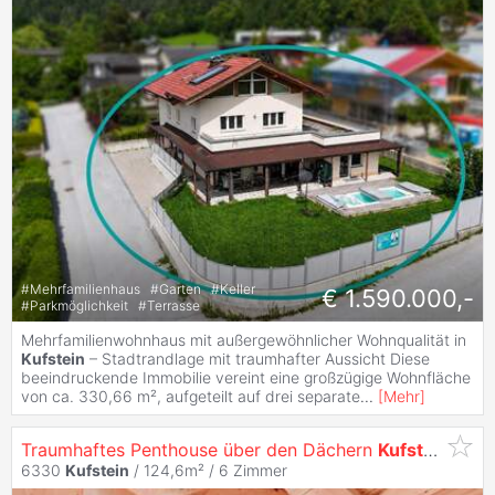
#
Mehrfamilienhaus
#
Garten
#
Keller
€ 1.590.000,-
#
Parkmöglichkeit
#
Terrasse
Mehrfamilienwohnhaus mit außergewöhnlicher Wohnqualität in
Kufstein
– Stadtrandlage mit traumhafter Aussicht Diese
beeindruckende Immobilie vereint eine großzügige Wohnfläche
von ca. 330,66 m², aufgeteilt auf drei separate
...
[
Mehr
]
Traumhaftes Penthouse über den Dächern
Kufsteins
6330
Kufstein
/ 124,6m² /
6 Zimmer