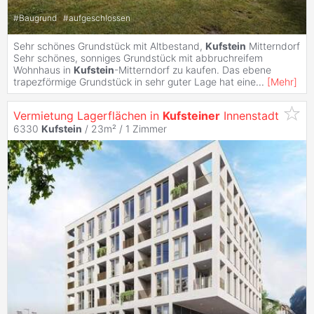
#
Baugrund
#
aufgeschlossen
Sehr schönes Grundstück mit Altbestand,
Kufstein
Mitterndorf
Sehr schönes, sonniges Grundstück mit abbruchreifem
Wohnhaus in
Kufstein
-Mitterndorf zu kaufen. Das ebene
trapezförmige Grundstück in sehr guter Lage hat eine
...
[
Mehr
]
Vermietung Lagerflächen in
Kufsteiner
Innenstadt
6330
Kufstein
/ 23m² /
1 Zimmer