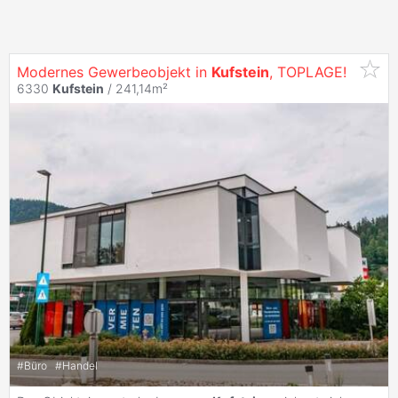
Modernes Gewerbeobjekt in
Kufstein
, TOPLAGE!
6330
Kufstein
/ 241,14m²
#
Büro
#
Handel