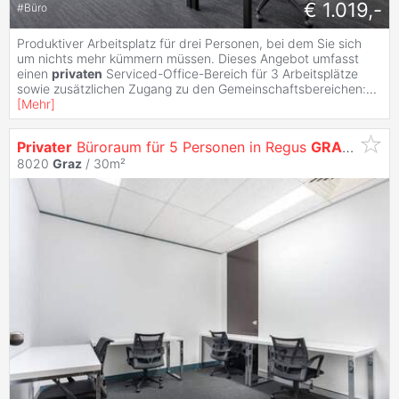
€ 1.019,-
#
Büro
Produktiver Arbeitsplatz für drei Personen, bei dem Sie sich
um nichts mehr kümmern müssen. Dieses Angebot umfasst
einen
privaten
Serviced-Office-Bereich für 3 Arbeitsplätze
sowie zusätzlichen Zugang zu den Gemeinschaftsbereichen:
...
[
Mehr
]
Privater
Büroraum für 5 Personen in Regus
GRAZ
, Leve
8020
Graz
/ 30m²