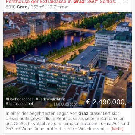
Penthouse der Extraklasse in
Graz
: 360° Schlossbergblick,
8010
Graz
/ 353m² /
12 Zimmer
#
Dachgeschoss
#
Parkmöglichkeit
€ 2.490.000,-
#
Terrasse
#
hell
In einer der begehrtesten Lagen von
Graz
präsentiert sich
dieses außergewöhnliche Penthouse als seltene Kombination
aus Größe, Privatsphäre und kompromisslosem Luxus. Auf rund
353 m² Wohnfläche eröffnet sich ein Wohnkonzept,
...
[
Mehr
]