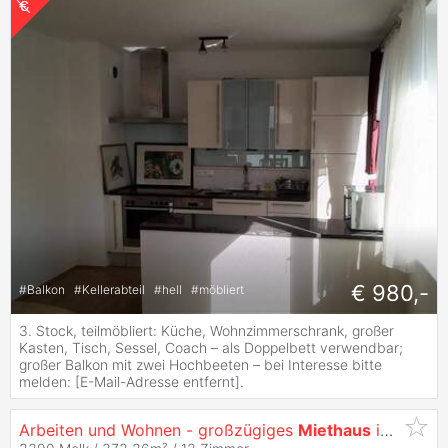
€ 980,-
#
Balkon
#
Kellerabteil
#
hell
#
möbliert
3. Stock, teilmöbliert: Küche, Wohnzimmerschrank, großer
Kasten, Tisch, Sessel, Coach – als Doppelbett verwendbar;
großer Balkon mit zwei Hochbeeten – bei Interesse bitte
melden: [E-Mail-Adresse entfernt].
Arbeiten und Wohnen - großzügiges
Miethaus
im Zentrum von Melk!