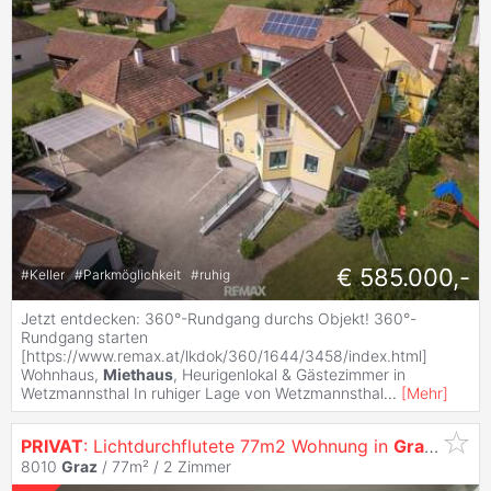
€ 585.000,-
#
Keller
#
Parkmöglichkeit
#
ruhig
Jetzt entdecken: 360°-Rundgang durchs Objekt! 360°-
Rundgang starten
[https://www.remax.at/lkdok/360/1644/3458/index.html]
Wohnhaus,
Miethaus
, Heurigenlokal & Gästezimmer in
Wetzmannsthal In ruhiger Lage von Wetzmannsthal
...
[
Mehr
]
PRIVAT
: Lichtdurchflutete 77m2 Wohnung in
Graz
, zentr
8010
Graz
/ 77m² /
2 Zimmer