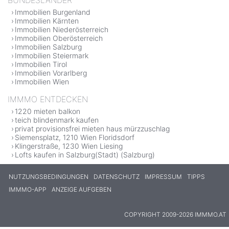
Immobilien Burgenland
Immobilien Kärnten
Immobilien Niederösterreich
Immobilien Oberösterreich
Immobilien Salzburg
Immobilien Steiermark
Immobilien Tirol
Immobilien Vorarlberg
Immobilien Wien
IMMMO ENTDECKEN
1220 mieten balkon
teich blindenmark kaufen
privat provisionsfrei mieten haus mürzzuschlag
Siemensplatz, 1210 Wien Floridsdorf
Klingerstraße, 1230 Wien Liesing
Lofts kaufen in Salzburg(Stadt) (Salzburg)
NUTZUNGSBEDINGUNGEN
DATENSCHUTZ
IMPRESSUM
TIPPS
IMMMO-APP
ANZEIGE AUFGEBEN
COPYRIGHT 2009-2026 IMMMO.AT