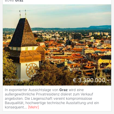
8046
Graz
€ 3.390.000,-
#
Parkmöglichkeit
In exponierter Aussichtslage von
Graz
wird eine
außergewöhnliche Privatresidenz diskret zum Verkauf
angeboten. Die Liegenschaft vereint kompromisslose
Bauqualität, hochwertige technische Ausstattung und ein
konsequent
...
[
Mehr
]