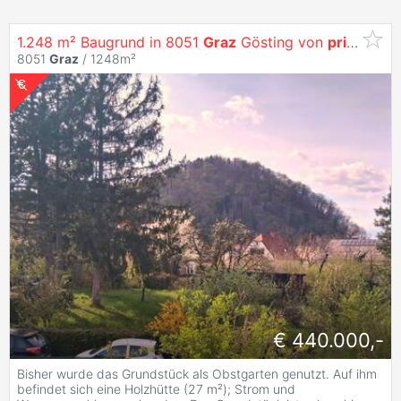
1.248 m² Baugrund in 8051
Graz
Gösting von
privat
an
p
8051
Graz
/ 1248m²
€ 440.000,-
Bisher wurde das Grundstück als Obstgarten genutzt. Auf ihm
befindet sich eine Holzhütte (27 m²); Strom und