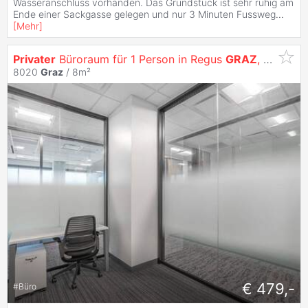
Wasseranschluss vorhanden. Das Grundstück ist sehr ruhig am
Ende einer Sackgasse gelegen und nur 3 Minuten Fussweg
...
[
Mehr
]
Privater
Büroraum für 1 Person in Regus
GRAZ
, Level KS1 Tower
8020
Graz
/ 8m²
€ 479,-
#
Büro