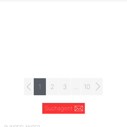
1
2
3
...
10
Suchagent
BUNDESLÄNDER