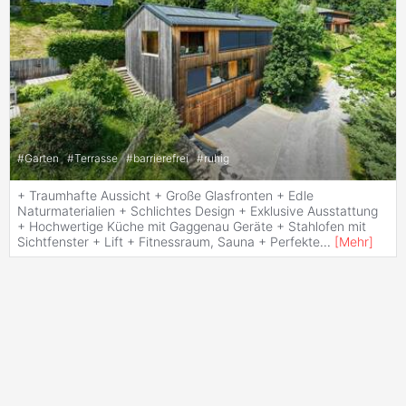
#
Garten
#
Terrasse
#
barrierefrei
#
ruhig
+ Traumhafte Aussicht + Große Glasfronten + Edle
Naturmaterialien + Schlichtes Design + Exklusive Ausstattung
+ Hochwertige Küche mit Gaggenau Geräte + Stahlofen mit
Sichtfenster + Lift + Fitnessraum, Sauna + Perfekte
...
[
Mehr
]