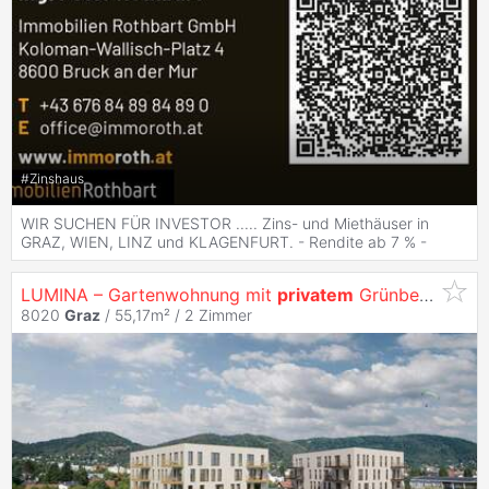
#
Zinshaus
WIR SUCHEN FÜR INVESTOR ..... Zins- und Miethäuser in
GRAZ, WIEN, LINZ und KLAGENFURT. - Rendite ab 7 % -
LUMINA – Gartenwohnung mit
privatem
Grünbereich in
8020
Graz
/ 55,17m² /
2 Zimmer