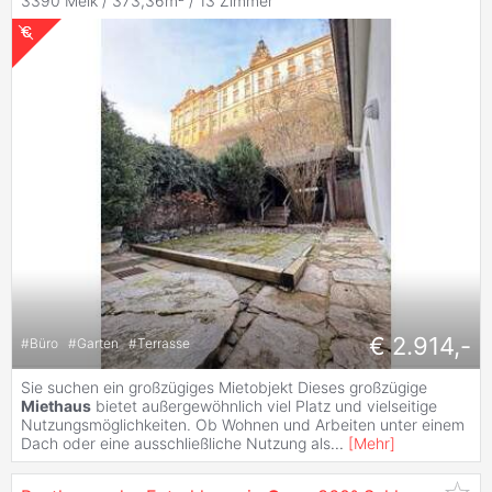
3390 Melk / 373,36m² /
13 Zimmer
€ 2.914,-
#
Büro
#
Garten
#
Terrasse
Sie suchen ein großzügiges Mietobjekt Dieses großzügige
Miethaus
bietet außergewöhnlich viel Platz und vielseitige
Nutzungsmöglichkeiten. Ob Wohnen und Arbeiten unter einem
Dach oder eine ausschließliche Nutzung als
...
[
Mehr
]