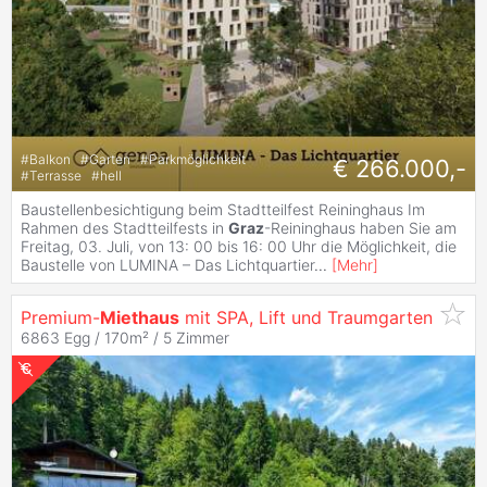
#
Balkon
#
Garten
#
Parkmöglichkeit
€ 266.000,-
#
Terrasse
#
hell
Baustellenbesichtigung beim Stadtteilfest Reininghaus Im
Rahmen des Stadtteilfests in
Graz
-Reininghaus haben Sie am
Freitag, 03. Juli, von 13: 00 bis 16: 00 Uhr die Möglichkeit, die
Baustelle von LUMINA – Das Lichtquartier
...
[
Mehr
]
Premium-
Miethaus
mit SPA, Lift und Traumgarten
6863 Egg / 170m² /
5 Zimmer