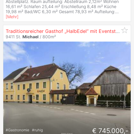
Abstellplatz. Raum aufteilung: Abstellraum 2,12m² Wohnen
16,61 m² Schlafen 25,44 m² Erschließung 8,48 m² Küche
19,98 m² Bad/WC 6,30 m² Gesamt 78,93 m² Aufteilung:
...
[
Mehr
]
Traditionsreicher Gasthof „HalbEdel“ mit Eventstadl & Appartements in St.
9411 St.
Michael
/ 800m²
€ 745.000,-
#
Gastronomie
#
ruhig