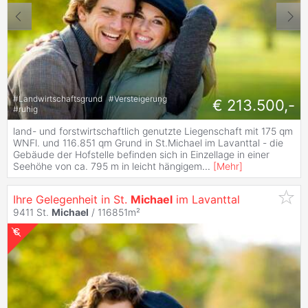
#
Landwirtschaftsgrund
#
Versteigerung
€ 213.500,-
#
ruhig
land- und forstwirtschaftlich genutzte Liegenschaft mit 175 qm
WNFl. und 116.851 qm Grund in St.Michael im Lavanttal - die
Gebäude der Hofstelle befinden sich in Einzellage in einer
Seehöhe von ca. 795 m in leicht hängigem
...
[
Mehr
]
Ihre Gelegenheit in St.
Michael
im Lavanttal
9411 St.
Michael
/ 116851m²