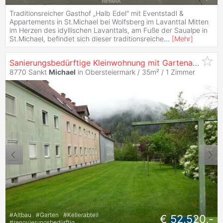
Traditionsreicher Gasthof „Halb Edel“ mit Eventstadl &
Appartements in St.Michael bei Wolfsberg im Lavanttal Mitten
im Herzen des idyllischen Lavanttals, am Fuße der Saualpe in
St.Michael, befindet sich dieser traditionsreiche
...
[
Mehr
]
Sanierungsbedürftige Kleinwohnung mit Gartenanteil in Sankt
8770 Sankt
Michael
in Obersteiermark / 35m² /
1 Zimmer
#
Altbau
#
Garten
#
Kellerabteil
€ 52.520,-
#
renovierungsbedürftig