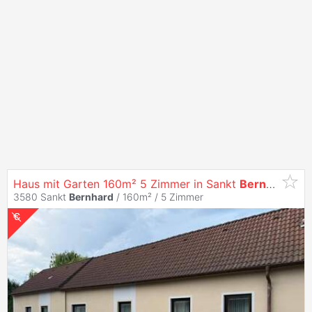
Haus mit Garten 160m² 5 Zimmer in Sankt
Bernhard
,Sc
3580 Sankt
Bernhard
/ 160m² /
5 Zimmer