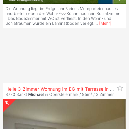
Die Wohnung liegt im Erdgeschoß eines Mehrparteienhauses
und bietet neben der Wohn-Ess-Küche noch ein Schlafzimmer
. Das Badezimmer mit WC ist verfliest. In den Wohn- und
Schlafräumen wurde ein Laminatboden verlegt.
...
[
Mehr
]
Helle 3-Zimmer Wohnung im EG mit Terrasse in Sankt
Mi
8770 Sankt
Michael
in Obersteiermark / 95m² /
3 Zimmer