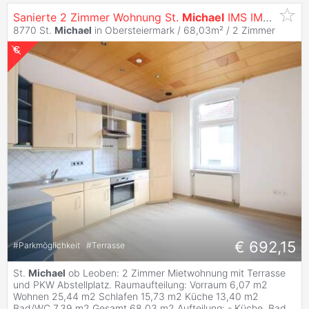
Sanierte 2 Zimmer Wohnung St.
Michael
IMS IMMOBIIEN KG
8770 St.
Michael
in Obersteiermark / 68,03m² /
2 Zimmer
€ 692,15
#
Parkmöglichkeit
#
Terrasse
St.
Michael
ob Leoben: 2 Zimmer Mietwohnung mit Terrasse
und PKW Abstellplatz. Raumaufteilung: Vorraum 6,07 m2
Wohnen 25,44 m2 Schlafen 15,73 m2 Küche 13,40 m2
Bad/WC 7,39 m2 Gesamt 68,03 m2 Aufteilung: - Küche, Bad
...