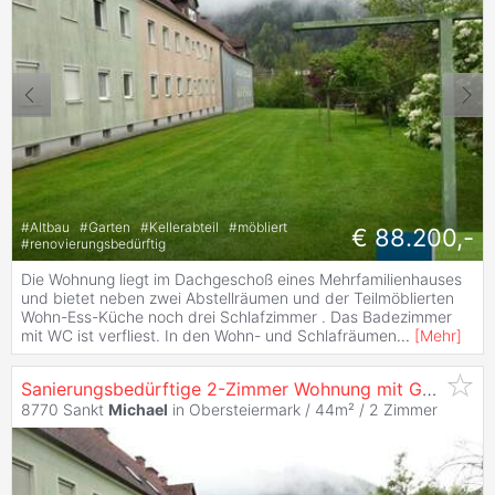
#
Altbau
#
Garten
#
Kellerabteil
#
möbliert
€ 88.200,-
#
renovierungsbedürftig
Die Wohnung liegt im Dachgeschoß eines Mehrfamilienhauses
und bietet neben zwei Abstellräumen und der Teilmöblierten
Wohn-Ess-Küche noch drei Schlafzimmer . Das Badezimmer
mit WC ist verfliest. In den Wohn- und Schlafräumen
...
[
Mehr
]
Sanierungsbedürftige 2-Zimmer Wohnung mit Gartenanteil in Sankt
8770 Sankt
Michael
in Obersteiermark / 44m² /
2 Zimmer