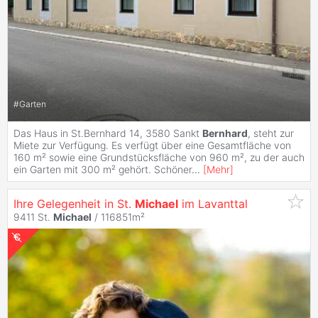
#
Garten
Das Haus in St.Bernhard 14, 3580 Sankt
Bernhard
, steht zur
Miete zur Verfügung. Es verfügt über eine Gesamtfläche von
160 m² sowie eine Grundstücksfläche von 960 m², zu der auch
ein Garten mit 300 m² gehört. Schöner
...
[
Mehr
]
Ihre Gelegenheit in St.
Michael
im Lavanttal
9411 St.
Michael
/ 116851m²