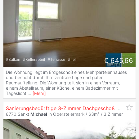
€ 645,66
#
Balkon
#
Kellerabteil
#
Terrasse
#
hell
Die Wohnung liegt im Erdgeschoß eines Mehrparteienhauses
und besticht durch Ihre zentrale Lage und guter
Raumaufteilung. Die Wohnung teilt sich in einen Vorraum,
einem Abstellraum, einer Küche, einem Badezimmer mit
Tageslicht,
...
[
Mehr
]
Sanierungsbedürftige 3-Zimmer Dachgeschoß Wohnung mit Gartenanteil in Sankt
8770 Sankt
Michael
in Obersteiermark / 63m² /
3 Zimmer