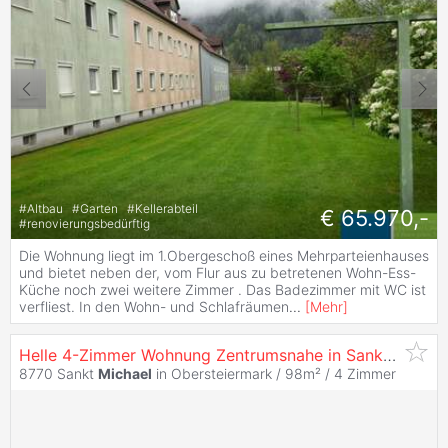
#
Altbau
#
Garten
#
Kellerabteil
€ 65.970,-
#
renovierungsbedürftig
Die Wohnung liegt im 1.Obergeschoß eines Mehrparteienhauses
und bietet neben der, vom Flur aus zu betretenen Wohn-Ess-
Küche noch zwei weitere Zimmer . Das Badezimmer mit WC ist
verfliest. In den Wohn- und Schlafräumen
...
[
Mehr
]
Helle 4-Zimmer Wohnung Zentrumsnahe in Sankt
Michae
8770 Sankt
Michael
in Obersteiermark / 98m² /
4 Zimmer