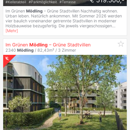
€ 519.500,-
#
Kellerabteil
#
Parkmöglichkeit
#
Terrasse
Im Grünen
Mödling
– Grüne Stadtvillen Nachhaltig wohnen.
Urban leben. Natürlich ankommen. Mit Sommer 2026 werden
vier baulich voneinander getrennte Stadtvillen in moderner
Holzbauweise bezugsfertig. Die jeweils viergeschossigen
...
[
Mehr
]
Im Grünen
Mödling
– Grüne Stadtvillen
2340
Mödling
/ 82,43m² /
3 Zimmer