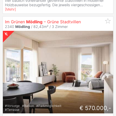
vier baulich voneinander getrennte Stadtvillen in moderner
Holzbauweise bezugsfertig. Die jeweils viergeschossigen
...
[
Mehr
]
Im Grünen
Mödling
– Grüne Stadtvillen
2340
Mödling
/ 82,43m² /
3 Zimmer
#
Vorsorge
#
Balkon
#
Parkmöglichkeit
€ 570.000,-
#
Terrasse