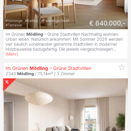
#
Vorsorge
#
Balkon
#
Parkmöglichkeit
€ 640.000,-
#
Terrasse
Im Grünen
Mödling
– Grüne Stadtvillen Nachhaltig wohnen.
Urban leben. Natürlich ankommen. Mit Sommer 2026 werden
vier baulich voneinander getrennte Stadtvillen in moderner
Holzbauweise bezugsfertig. Die jeweils viergeschossigen
...
[
Mehr
]
Im Grünen
Mödling
– Grüne Stadtvillen
2340
Mödling
/ 75,14m² /
3 Zimmer