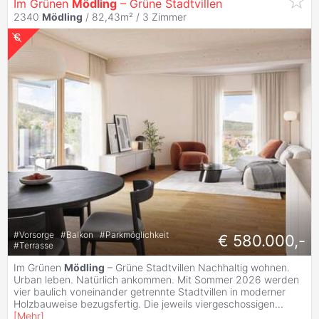
Im Grünen
Mödling
– Grüne Stadtvillen
2340
Mödling
/ 82,43m² /
3 Zimmer
#
Vorsorge
#
Balkon
#
Parkmöglichkeit
€ 580.000,-
#
Terrasse
Im Grünen
Mödling
– Grüne Stadtvillen Nachhaltig wohnen.
Urban leben. Natürlich ankommen. Mit Sommer 2026 werden
vier baulich voneinander getrennte Stadtvillen in moderner
Holzbauweise bezugsfertig. Die jeweils viergeschossigen
...
[
Mehr
]