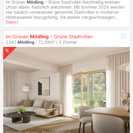
Im Grünen
Mödling
– Grüne Stadtvillen Nachhaltig wohnen.
Urban leben. Natürlich ankommen. Mit Sommer 2026 werden
vier baulich voneinander getrennte Stadtvillen in moderner
Holzbauweise bezugsfertig. Die jeweils viergeschossigen
...
[
Mehr
]
Im Grünen
Mödling
– Grüne Stadtvillen
2340
Mödling
/ 72,59m² /
3 Zimmer
#
Vorsorge
#
Balkon
#
Parkmöglichkeit