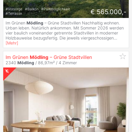
#
Vorsorge
#
Balkon
#
Parkmöglichkeit
€ 565.000,-
#
Terrasse
Im Grünen
Mödling
– Grüne Stadtvillen Nachhaltig wohnen.
Urban leben. Natürlich ankommen. Mit Sommer 2026 werden
vier baulich voneinander getrennte Stadtvillen in moderner
Holzbauweise bezugsfertig. Die jeweils viergeschossigen
...
[
Mehr
]
Im Grünen
Mödling
– Grüne Stadtvillen
2340
Mödling
/ 86,97m² /
4 Zimmer