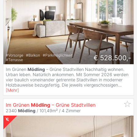
#
Vorsorge
#
Balkon
#
Parkmöglichkeit
€ 528.500,-
#
Terrasse
Im Grünen
Mödling
– Grüne Stadtvillen Nachhaltig wohnen.
Urban leben. Natürlich ankommen. Mit Sommer 2026 werden
vier baulich voneinander getrennte Stadtvillen in moderner
Holzbauweise bezugsfertig. Die jeweils viergeschossigen
...
[
Mehr
]
Im Grünen
Mödling
– Grüne Stadtvillen
2340
Mödling
/ 101,49m² /
4 Zimmer