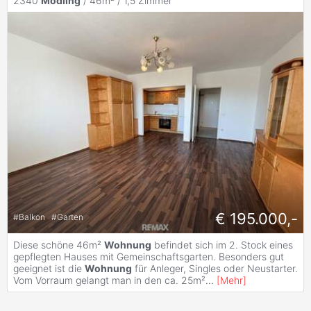
2340
Mödling
/ 46m² /
1,5 Zimmer
€ 195.000,-
#
Balkon
#
Garten
Diese schöne 46m²
Wohnung
befindet sich im 2. Stock eines
gepflegten Hauses mit Gemeinschaftsgarten. Besonders gut
geeignet ist die
Wohnung
für Anleger, Singles oder Neustarter.
Vom Vorraum gelangt man in den ca. 25m²
...
[
Mehr
]