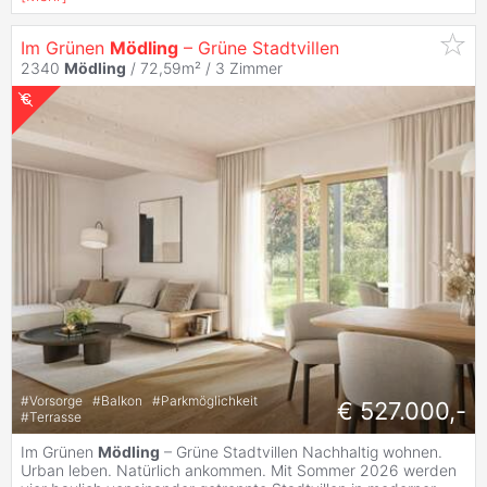
Im Grünen
Mödling
– Grüne Stadtvillen
2340
Mödling
/ 72,59m² /
3 Zimmer
#
Vorsorge
#
Balkon
#
Parkmöglichkeit
€ 527.000,-
#
Terrasse
Im Grünen
Mödling
– Grüne Stadtvillen Nachhaltig wohnen.
Urban leben. Natürlich ankommen. Mit Sommer 2026 werden