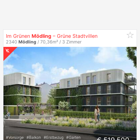
Im Grünen
Mödling
– Grüne Stadtvillen
2340
Mödling
/ 70,36m² /
3 Zimmer
#
Vorsorge
#
Balkon
#
Erstbezug
#
Garten