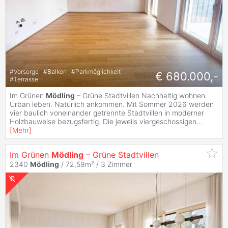
#
Vorsorge
#
Balkon
#
Parkmöglichkeit
€ 680.000,-
#
Terrasse
Im Grünen
Mödling
– Grüne Stadtvillen Nachhaltig wohnen.
Urban leben. Natürlich ankommen. Mit Sommer 2026 werden
vier baulich voneinander getrennte Stadtvillen in moderner
Holzbauweise bezugsfertig. Die jeweils viergeschossigen
...
[
Mehr
]
Im Grünen
Mödling
– Grüne Stadtvillen
2340
Mödling
/ 72,59m² /
3 Zimmer