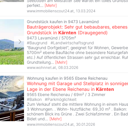
Seeboden am Millstätter See wartet ein tolles Grundstü
perfekt
...
[
Mehr
]
www.immobilienscout24.at
,
13.03.2024
Grundstück kaufen in 9473 Lavamünd
Bauträgerobjekt: Sehr gut bebaubares, ebenes
Grundstück in
Kärnten
(Draugegend)
9473 Lavamünd / 5705m²
#
Baugrund
#
Landwirtschaftsgrund
"Baugrund Dorfgebiet", geeignet für Wohnen, Gewerbe
5700m² ebene Baufläche ohne besondere Naturgefahr
etc.) Auf öffentlichen Strassen sehr gut erreichbar. Ruh
Grundteilung
...
[
Mehr
]
www.wohnnet.at
,
08.03.2026
Wohnung kaufen in 9565 Ebene Reichenau
Wohnung mit Garage und Stellplatz in sonnige
Lage in der Ebene Reichenau in
Kärnten
9565 Ebene Reichenau / 69m² /
3 Zimmer
#
Balkon
#
Parkmöglichkeit
Zum Verkauf steht die mittlere Wohnung in einem Haus
3 Wohnungen. . Wohn- Nutzfläche: 69,30 m² . Balkon: 
schönem Blick ins Grüne . Zwei Schlafzimmer . Ein Ba
Bidet und
...
[
Mehr
]
www.immobilienscout24.at
,
30.01.2026