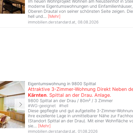
Im neuen Wohnprojekt Wohnen am Neusteinhof in Stei
moderne Eigentumswohnungen und Einfamilienhäuser,
Oberen Drautal von seiner schönsten Seite zeigen. Die A
hell und
...
[
Mehr
]
immobilien.derstandard.at
,
08.08.2026
Eigentumswohnung in 9800 Spittal
Attraktive 3-Zimmer-Wohnung Direkt Neben de
Kärnten
. Spittal an der Drau. Anlage.
9800 Spittal an der Drau / 80m² /
3 Zimmer
#
WG-geeignet
#
hell
Diese gepflegte und gut aufgeteilte 3-Zimmer-Wohnun
ihre exzellente Lage in unmittelbarer Nähe zur Fachh
(Standort Spittal an der Drau). Mit einer Wohnfläche v
sie
...
[
Mehr
]
immobilien.derstandard.at
,
01.08.2026