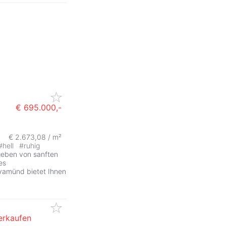
€ 695.000,-
€ 2.673,08 / m²
#
hell
#
ruhig
geben von sanften
es
vamünd bietet Ihnen
erkaufen