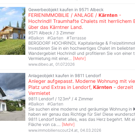
Gewerbeobjekt kaufen in 9571 Albeck
FERIENIMMOBILIE / ANLAGE /
Kärnten
-
Hochrindl! Traumhafte Chalets mit herrlichem B
über das Kärntner Land.
9571 Albeck /
3 Zimmer
#
Balkon
#
Garten
#
Terrasse
BERGDORF HOCHRINDL Kapitalanlage & Freizeitimmobi
Investieren Sie in ein hochwertiges Chalet im beliebte
Wandergebiet Hochrindl und profitieren Sie von einer t
Vermietung mit einer
...
[
Mehr
]
www.dibeo.at
,
01.07.2026
Anlageobjekt kaufen in 9811 Lendorf
Anleger aufgepasst. Moderne Wohnung mit vie
Platz und Extras in Lendorf,
Kärnten
- derzeit
Vermietet
9811 Lendorf / 123m² /
4 Zimmer
#
Balkon
#
Garten
Sie suchen eine moderne und geräumige Wohnung in
haben wir genau das Richtige für Sie! Diese wunders
9811 Lendorf bietet alles, was das Herz begehrt. Mit e
Fläche von ca.
...
[
Mehr
]
www.immobilienscout24.at
,
04.03.2026