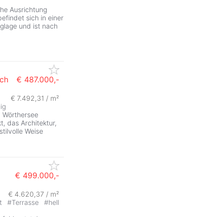
che Ausrichtung
findet sich in einer
glage und ist nach
uch
€ 487.000,-
€ 7.492,31 / m²
ig
m Wörthersee
, das Architektur,
tilvolle Weise
€ 499.000,-
€ 4.620,37 / m²
ZurÃ
it
#
Terrasse
#
hell