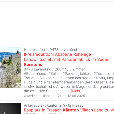
Haus kaufen in 9473 Lavamünd
!Preisreduktion! Absolute Ruhelage -
Landwirtschaft mit Panoramablick im Süden
Kärntens
9473 Lavamünd / 260m² /
5 Zimmer
#
Bauernhaus
#
Keller
#
Parkmöglichkeit
#
Terrasse
Träumen Sie von einem Leben inmitten der Natur, um
Hügeln und einer atemberaubenden Bergkulisse? Dies
landwirtschaftliche Anwesen in Magdalensberg bei La
die exklusive Gelegenheit,
...
[
Mehr
]
www.immobilienscout24.at
,
18.06.2025
Anlageobjekt kaufen in 9712 Fresach
Bauplatz in Fresach
Kärnten
Villach Land zu v