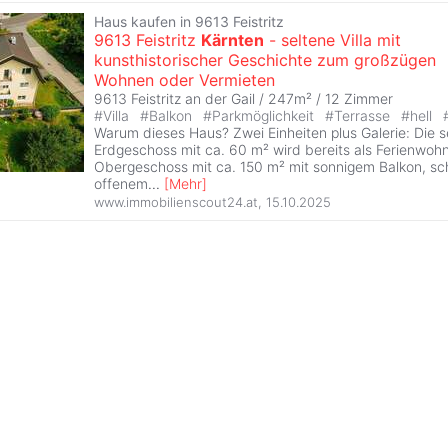
Haus kaufen in 9613 Feistritz
9613 Feistritz
Kärnten
- seltene Villa mit
kunsthistorischer Geschichte zum großzügen
Wohnen oder Vermieten
9613 Feistritz an der Gail / 247m² /
12 Zimmer
#
Villa
#
Balkon
#
Parkmöglichkeit
#
Terrasse
#
hell
Warum dieses Haus? Zwei Einheiten plus Galerie: Die
Erdgeschoss mit ca. 60 m² wird bereits als Ferienwoh
Obergeschoss mit ca. 150 m² mit sonnigem Balkon, s
offenem
...
[
Mehr
]
www.immobilienscout24.at
,
15.10.2025