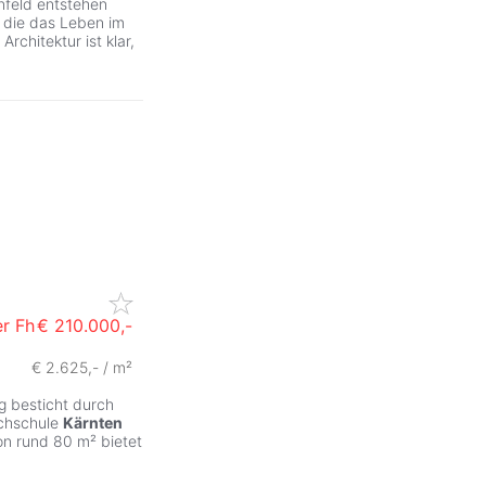
nfeld entstehen
 die das Leben im
rchitektur ist klar,
r Fh
€ 210.000,-
€ 2.625,- / m²
ZurÃ
g besticht durch
ochschule
Kärnten
on rund 80 m² bietet