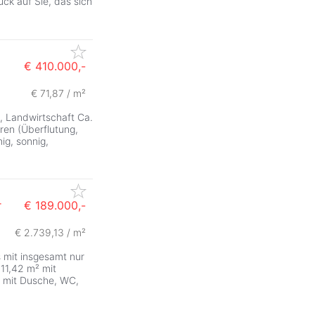
ck auf Sie, das sich
€ 410.000,-
€ 71,87 / m²
ZurÃ
, Landwirtschaft Ca.
en (Überflutung,
ig, sonnig,
r
€ 189.000,-
€ 2.739,13 / m²
 mit insgesamt nur
11,42 m² mit
d mit Dusche, WC,