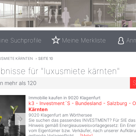
ine Suchprofile
Meine Merkliste
An
USMIETE KÄRNTEN
›
SEITE 10
nisse für "luxusmiete kärnten"
S
n mehr als 120
Immobilie kaufen in 9020 Klagenfurt
k3 - Investment´S - Bundesland - Salzburg - O
Kärnten
9020 Klagenfurt am Wörthersee
Sie suchen das passendes INVESTMENT? Für SIE das
Hinweis gemäß Energieausweisvorlagegesetz: Ein Ene
vom Eigentümer bzw. Verkäufer, nach unserer Aufkläru
geltende Vorlagepflicht,
...
[
Mehr
]