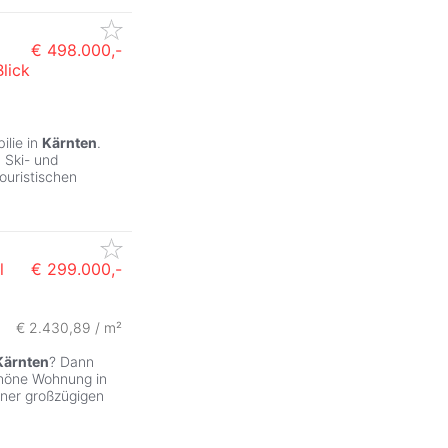
€ 498.000,-
lick
lie in
Kärnten
.
n Ski- und
ouristischen
l
€ 299.000,-
€ 2.430,89 / m²
Kärnten
? Dann
chöne Wohnung in
iner großzügigen