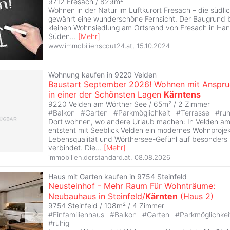
9712 Fresach / 829m²
Wohnen in der Natur im Luftkurort Fresach – die südli
gewährt eine wunderschöne Fernsicht. Der Baugrund be
kleinen Wohnsiedlung am Ortsrand von Fresach in Han
Süden
...
[
Mehr
]
www.immobilienscout24.at
,
15.10.2024
Wohnung kaufen in 9220 Velden
Baustart September 2026! Wohnen mit Anspr
in einer der Schönsten Lagen
Kärntens
9220 Velden am Wörther See / 65m² /
2 Zimmer
#
Balkon
#
Garten
#
Parkmöglichkeit
#
Terrasse
#
ruh
Dort wohnen, wo andere Urlaub machen: In Velden a
entsteht mit Seeblick Velden ein modernes Wohnprojekt
Lebensqualität und Wörthersee-Gefühl auf besonders s
verbindet. Die
...
[
Mehr
]
immobilien.derstandard.at
,
08.08.2026
Haus mit Garten kaufen in 9754 Steinfeld
Neusteinhof - Mehr Raum Für Wohnträume:
Neubauhaus in Steinfeld/
Kärnten
(Haus 2)
9754 Steinfeld / 108m² /
4 Zimmer
#
Einfamilienhaus
#
Balkon
#
Garten
#
Parkmöglichke
#
ruhig