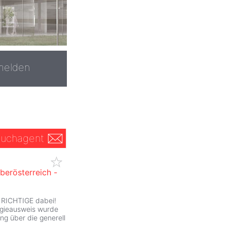
melden
uchagent
berösterreich -
ZurÃ
 RICHTIGE dabei!
rgieausweis wurde
ng über die generell