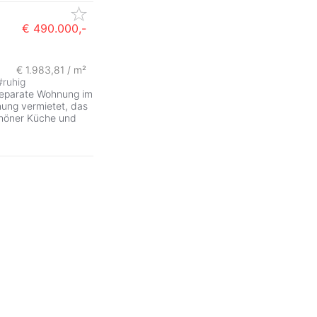
€ 490.000,-
€ 1.983,81 / m²
#
ruhig
 separate Wohnung im
nung vermietet, das
chöner Küche und