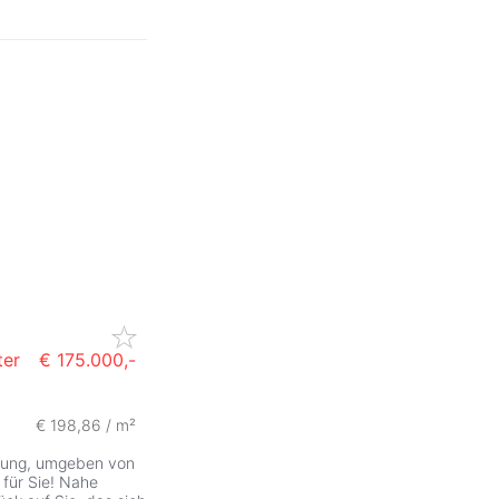
ter
€ 175.000,-
€ 198,86 / m²
ebung, umgeben von
für Sie! Nahe