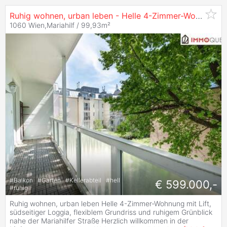
Ruhig wohnen, urban leben - Helle 4-Zimmer-Wohnung mit Lift, südseitiger Loggia, flexiblem Grundriss und ruhigem Grünblick nahe der Mariahilfer Straße
1060 Wien,Mariahilf / 99,93m²
#
Balkon
#
Garten
#
Kellerabteil
#
hell
€ 599.000,-
#
ruhig
Ruhig wohnen, urban leben Helle 4-Zimmer-Wohnung mit Lift,
südseitiger Loggia, flexiblem Grundriss und ruhigem Grünblick
nahe der Mariahilfer Straße Herzlich willkommen in der