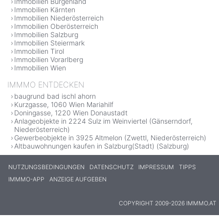
Immobilien Burgenland
Immobilien Kärnten
Immobilien Niederösterreich
Immobilien Oberösterreich
Immobilien Salzburg
Immobilien Steiermark
Immobilien Tirol
Immobilien Vorarlberg
Immobilien Wien
IMMMO ENTDECKEN
baugrund bad ischl ahorn
Kurzgasse, 1060 Wien Mariahilf
Doningasse, 1220 Wien Donaustadt
Anlageobjekte in 2224 Sulz im Weinviertel (Gänserndorf,
Niederösterreich)
Gewerbeobjekte in 3925 Altmelon (Zwettl, Niederösterreich)
Altbauwohnungen kaufen in Salzburg(Stadt) (Salzburg)
NUTZUNGSBEDINGUNGEN
DATENSCHUTZ
IMPRESSUM
TIPPS
IMMMO-APP
ANZEIGE AUFGEBEN
COPYRIGHT 2009-2026 IMMMO.AT