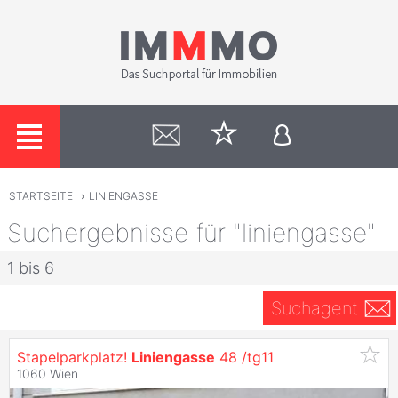
STARTSEITE
›
LINIENGASSE
Suchergebnisse für "liniengasse"
1 bis 6
Suchagent
Stapelparkplatz!
Liniengasse
48 /tg11
1060 Wien