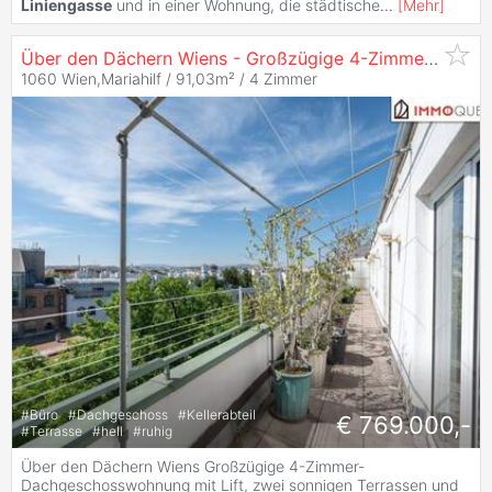
Liniengasse
und in einer Wohnung, die städtische
...
[
Mehr
]
Über den Dächern Wiens - Großzügige 4-Zimmer-Dachgeschosswohnung mit Lift, zwei sonnigen Terrassen und absoluter Ruhelage nahe der Mariahilfer Straße
1060 Wien,Mariahilf / 91,03m² /
4 Zimmer
#
Büro
#
Dachgeschoss
#
Kellerabteil
€ 769.000,-
#
Terrasse
#
hell
#
ruhig
Über den Dächern Wiens Großzügige 4-Zimmer-
Dachgeschosswohnung mit Lift, zwei sonnigen Terrassen und