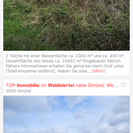
2 Teiche mit einer Wasserfläche ca. 2000 m² und ca. 400 m².
Gesamtfläche des Areals ca. 20892 m² Eingebauter Mönch
Nähere Informationen erhalten Sie gerne bei Herrn Graf unter
[Telefonnummer entfernt]. Haben Sie oder
...
[
Mehr
]
TOP-
Immobilie
im
Waldviertel
nahe Gmünd: Wohnen & Arbeiten perfekt vereint
3950 Gmünd