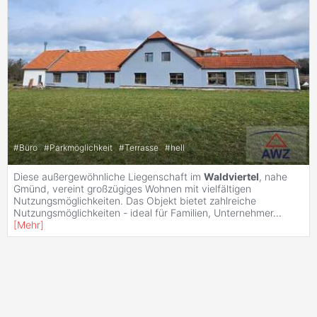
#
Büro
#
Parkmöglichkeit
#
Terrasse
#
hell
Diese außergewöhnliche Liegenschaft im
Waldviertel
, nahe
Gmünd, vereint großzügiges Wohnen mit vielfältigen
Nutzungsmöglichkeiten. Das Objekt bietet zahlreiche
Nutzungsmöglichkeiten - ideal für Familien, Unternehmer
...
[
Mehr
]