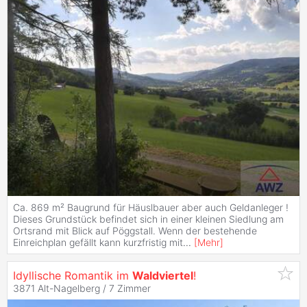
Ca. 869 m² Baugrund für Häuslbauer aber auch Geldanleger !
Dieses Grundstück befindet sich in einer kleinen Siedlung am
Ortsrand mit Blick auf Pöggstall. Wenn der bestehende
Einreichplan gefällt kann kurzfristig mit
...
[
Mehr
]
Idyllische Romantik im
Waldviertel
!
3871 Alt-Nagelberg /
7 Zimmer