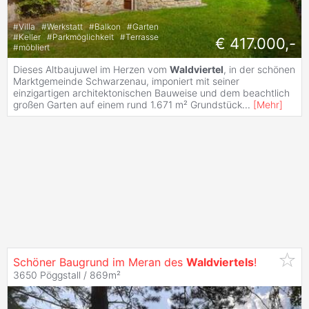
#
Villa
#
Werkstatt
#
Balkon
#
Garten
#
Keller
#
Parkmöglichkeit
#
Terrasse
€ 417.000,-
#
möbliert
Dieses Altbaujuwel im Herzen vom
Waldviertel
, in der schönen
Marktgemeinde Schwarzenau, imponiert mit seiner
einzigartigen architektonischen Bauweise und dem beachtlich
großen Garten auf einem rund 1.671 m² Grundstück
...
[
Mehr
]
Schöner Baugrund im Meran des
Waldviertels
!
3650 Pöggstall / 869m²