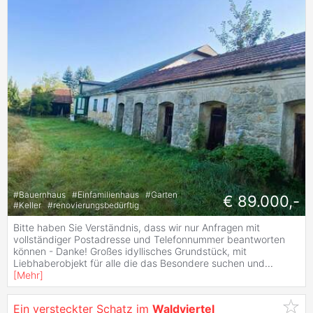
#
Bauernhaus
#
Einfamilienhaus
#
Garten
€ 89.000,-
#
Keller
#
renovierungsbedürftig
Bitte haben Sie Verständnis, dass wir nur Anfragen mit
vollständiger Postadresse und Telefonnummer beantworten
können - Danke! Großes idyllisches Grundstück, mit
Liebhaberobjekt für alle die das Besondere suchen und
...
[
Mehr
]
Ein versteckter Schatz im
Waldviertel