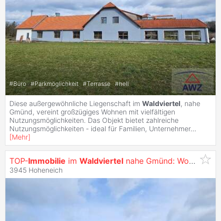
#
Büro
#
Parkmöglichkeit
#
Terrasse
#
hell
Diese außergewöhnliche Liegenschaft im
Waldviertel
, nahe
Gmünd, vereint großzügiges Wohnen mit vielfältigen
Nutzungsmöglichkeiten. Das Objekt bietet zahlreiche
Nutzungsmöglichkeiten - ideal für Familien, Unternehmer
...
[
Mehr
]
TOP-
Immobilie
im
Waldviertel
nahe Gmünd: Wohnen & Arbeiten perfekt vereint
3945 Hoheneich