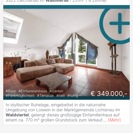
3522 Liechtenau im
Waldviertel
/ 251m² /
4 Zimmer
#
Büro
#
Einfamilienhaus
#
Garten
€ 349.000,-
#
Parkmöglichkeit
#
Terrasse
#
hell
#
ruhig
In idyllischer Ruhelage, eingebettet in die naturnahe
Umgebung von Loiwein in der Marktgemeinde Lichtenau im
Waldviertel
, gelangt dieses großzügige Einfamilienhaus auf
einem ca. 770 m² großen Grundstück zum Verkauf.
...
[
Mehr
]