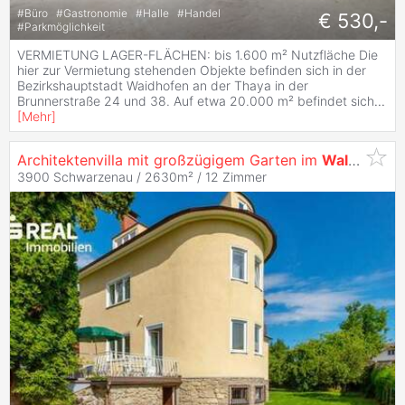
#
Büro
#
Gastronomie
#
Halle
#
Handel
€ 530,-
#
Parkmöglichkeit
VERMIETUNG LAGER-FLÄCHEN: bis 1.600 m² Nutzfläche Die
hier zur Vermietung stehenden Objekte befinden sich in der
Bezirkshauptstadt Waidhofen an der Thaya in der
Brunnerstraße 24 und 38. Auf etwa 20.000 m² befindet sich
...
[
Mehr
]
Architektenvilla mit großzügigem Garten im
Waldviertel
3900 Schwarzenau / 2630m² /
12 Zimmer