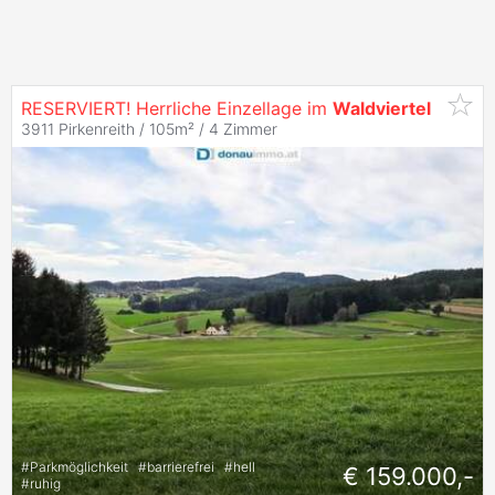
RESERVIERT! Herrliche Einzellage im
Waldviertel
3911 Pirkenreith / 105m² /
4 Zimmer
#
Parkmöglichkeit
#
barrierefrei
#
hell
€ 159.000,-
#
ruhig