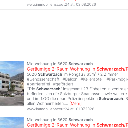
www.immobilienscout24.at
,
02.08.2026
Mietwohnung in 5620
Schwarzach
Geräumige 2-Raum Wohnung in
Schwarzach
/
5620
Schwarzach
im Pongau / 65m² /
2 Zimmer
#
Genossenschaft
#
Balkon
#
Kellerabteil
#
Parkmögli
#
barrierefrei
#
gefördert
"Trio
Schwarzach
" insgesamt 23 Einheiten in zentrale
befinden sich die Salzburger Sparkasse sowie weiter
und im 1.OG die neue Polizeiinspektion
Schwarzach
. B
allen Wohneinheiten,
...
[
Mehr
]
www.immobilienscout24.at
,
01.07.2026
Mietwohnung in 5620
Schwarzach
Geräumige 2-Raum Wohnung in
Schwarzach
/