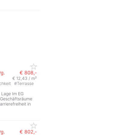
Pg.
€ 808,-
€ 12,43 / m²
chkeit
#
Terrasse
r Lage Im EG
e Geschäftsräume
arrierefreiheit in
Pg.
€ 802,-