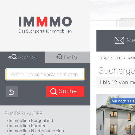
Me
Schnell
Detail
STARTSEITE
›
IMM
Sucherge
1 bis 12 von m
BUNDESLÄNDER
Immobilien Burgenland
Immobilien Kärnten
Immobilien Niederösterreich