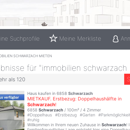
ine Suchprofile
Meine Merkliste
An
OBILIEN SCHWARZACH MIETEN
bnisse für "immobilien schwarzach
S
ehr als 120
Haus kaufen in 6858
Schwarzach
MIETKAUF. Erstbezug: Doppelhaushälfte in
Schwarzach
!
6858
Schwarzach
/ 100m² /
4 Zimmer
#
Doppelhaus
#
Erstbezug
#
Garten
#
Parkmöglichkei
#
ruhig
Willkommen in Ihrem neuen Zuhause in
Schwarzach
! 
familienfreundlicher Lage entsteht hier eine Doppelhau