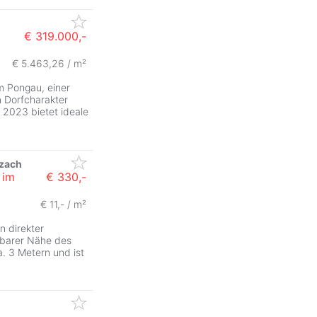
€ 319.000,-
€ 5.463,26 / m²
m Pongau, einer
n Dorfcharakter
 2023 bietet ideale
zach
im
€ 330,-
€ 11,- / m²
n direkter
lbarer Nähe des
. 3 Metern und ist