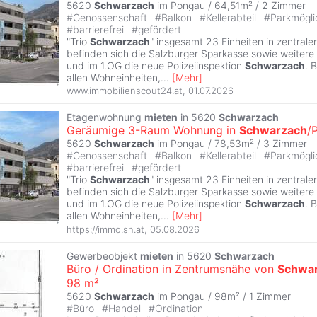
5620
Schwarzach
im Pongau / 64,51m² /
2 Zimmer
#
Genossenschaft
#
Balkon
#
Kellerabteil
#
Parkmögli
#
barrierefrei
#
gefördert
"Trio
Schwarzach
" insgesamt 23 Einheiten in zentrale
befinden sich die Salzburger Sparkasse sowie weiter
und im 1.OG die neue Polizeiinspektion
Schwarzach
. B
allen Wohneinheiten,
...
[
Mehr
]
www.immobilienscout24.at
,
01.07.2026
Etagenwohnung
mieten
in 5620
Schwarzach
Geräumige 3-Raum Wohnung in
Schwarzach
/
5620
Schwarzach
im Pongau / 78,53m² /
3 Zimmer
#
Genossenschaft
#
Balkon
#
Kellerabteil
#
Parkmögli
#
barrierefrei
#
gefördert
"Trio
Schwarzach
" insgesamt 23 Einheiten in zentrale
befinden sich die Salzburger Sparkasse sowie weiter
und im 1.OG die neue Polizeiinspektion
Schwarzach
. B
allen Wohneinheiten,
...
[
Mehr
]
https://immo.sn.at
,
05.08.2026
Gewerbeobjekt
mieten
in 5620
Schwarzach
Büro / Ordination in Zentrumsnähe von
Schwa
98 m²
5620
Schwarzach
im Pongau / 98m² /
1 Zimmer
#
Büro
#
Handel
#
Ordination