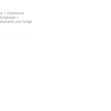
en + Zahlreiche
ltungssaal +
aturnahe und ruhige