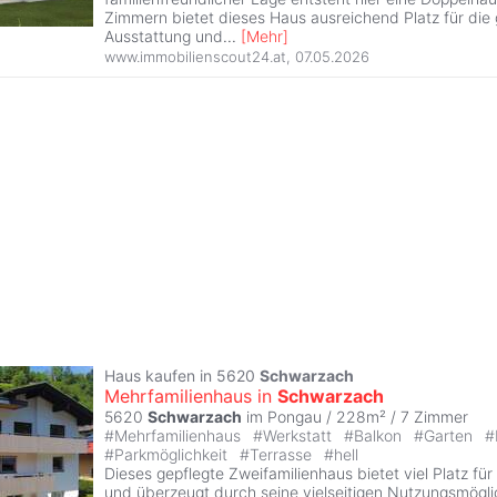
Zimmern bietet dieses Haus ausreichend Platz für die 
Ausstattung und
...
[
Mehr
]
www.immobilienscout24.at
,
07.05.2026
Haus kaufen in 5620
Schwarzach
Mehrfamilienhaus in
Schwarzach
5620
Schwarzach
im Pongau / 228m² /
7 Zimmer
#
Mehrfamilienhaus
#
Werkstatt
#
Balkon
#
Garten
#
#
Parkmöglichkeit
#
Terrasse
#
hell
Dieses gepflegte Zweifamilienhaus bietet viel Platz für
und überzeugt durch seine vielseitigen Nutzungsmögli