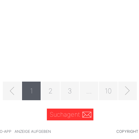
1
2
3
...
10
Suchagent
O-APP
ANZEIGE AUFGEBEN
COPYRIGHT 