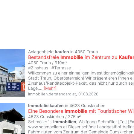
Anlageobjekt
kaufen
in 4050 Traun
Bestandsfreie
Immobilie
im Zentrum zu
Kaufe
4050 Traun / 919m²
#
Zinshaus
#
Terrasse
Willkommen zu einer einmaligen Investitionsmöglichkei
Stadt Traun, Oberösterreich! Wir präsentieren Ihnen ei
Zinshaus/Renditeobjekt-Paket, das nicht nur durch sei
Lage,
...
[
Mehr
]
immobilien.derstandard.at
,
01.08.2026
Immobilie
kaufen
in 4623 Gunskirchen
Eine Besondere
Immobilie
mit Touristischer 
4623 Gunskirchen / 275m²
Schmöller`s-
Immobilien
, Wolfgang Schmöller [Tel] [Em
www.schmoellers.at Dieser schöne Landgasthof befind
Fahrminuten vom Zentrum der Gemeinde Gunskirchen, 