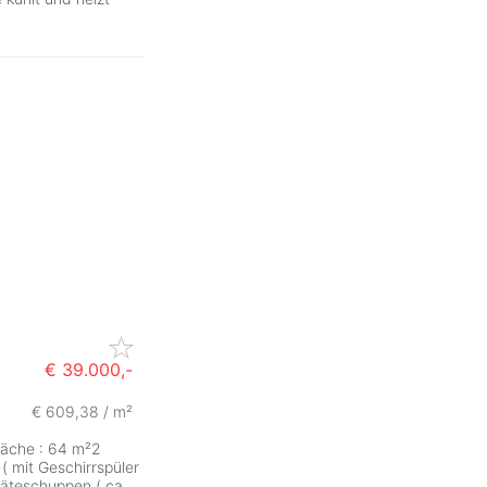
€ 39.000,-
€ 609,38 / m²
läche : 64 m²2
 mit Geschirrspüler
äteschuppen ( ca