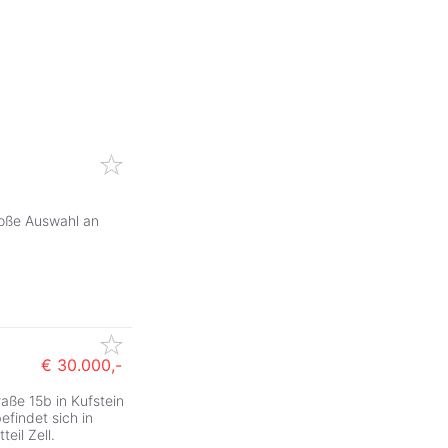
roße Auswahl an
€ 30.000,-
aße 15b in Kufstein
ZurÃ
befindet sich in
eil Zell.