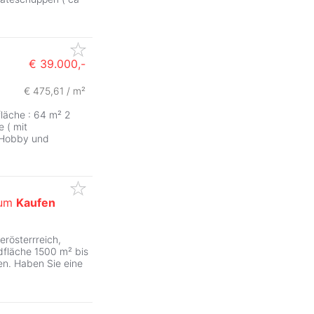
€ 39.000,-
€ 475,61 / m²
ZurÃ
läche : 64 m² 2
 ( mit
e Hobby und
um
Kaufen
erösterrreich,
dfläche 1500 m² bis
en. Haben Sie eine