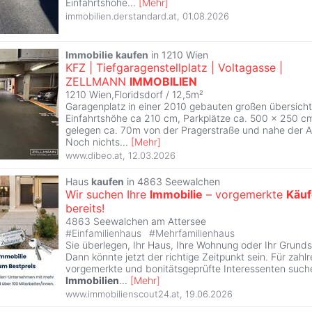
Einfahrtshöhe
...
[
Mehr
]
immobilien.derstandard.at
,
01.08.2026
Immobilie
kaufen
in 1210 Wien
KFZ | Tiefgaragenstellplatz | Voltagasse |
ZELLMANN
IMMOBILIEN
1210 Wien,Floridsdorf / 12,5m²
Garagenplatz in einer 2010 gebauten großen übersicht
Einfahrtshöhe ca 210 cm, Parkplätze ca. 500 x 250 c
gelegen ca. 70m von der Pragerstraße und nahe der A
Noch nichts
...
[
Mehr
]
www.dibeo.at
,
12.03.2026
Haus
kaufen
in 4863 Seewalchen
Wir suchen Ihre
Immobilie
– vorgemerkte
Käuf
bereits!
4863 Seewalchen am Attersee
#
Einfamilienhaus
#
Mehrfamilienhaus
Sie überlegen, Ihr Haus, Ihre Wohnung oder Ihr Grund
Dann könnte jetzt der richtige Zeitpunkt sein. Für zahlr
vorgemerkte und bonitätsgeprüfte Interessenten such
Immobilien
...
[
Mehr
]
www.immobilienscout24.at
,
19.06.2026