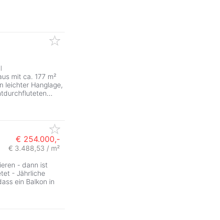
l
aus mit ca. 177 m²
n leichter Hanglage,
htdurchfluteten
...
€ 254.000,-
€ 3.488,53 / m²
ieren - dann ist
et - Jährliche
ass ein Balkon in