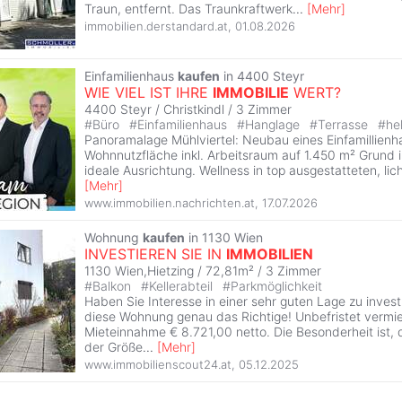
Traun, entfernt. Das Traunkraftwerk
...
[
Mehr
]
immobilien.derstandard.at
,
01.08.2026
Einfamilienhaus
kaufen
in 4400 Steyr
WIE VIEL IST IHRE
IMMOBILIE
WERT?
4400 Steyr / Christkindl /
3 Zimmer
#
Büro
#
Einfamilienhaus
#
Hanglage
#
Terrasse
#
hel
Panoramalage Mühlviertel: Neubau eines Einfamillienh
Wohnnutzfläche inkl. Arbeitsraum auf 1.450 m² Grund i
ideale Ausrichtung. Wellness in top ausgestatteten, lic
[
Mehr
]
www.immobilien.nachrichten.at
,
17.07.2026
Wohnung
kaufen
in 1130 Wien
INVESTIEREN SIE IN
IMMOBILIEN
1130 Wien,Hietzing / 72,81m² /
3 Zimmer
#
Balkon
#
Kellerabteil
#
Parkmöglichkeit
Haben Sie Interesse in einer sehr guten Lage zu invest
diese Wohnung genau das Richtige! Unbefristet vermiet
Mieteinnahme € 8.721,00 netto. Die Besonderheit ist, d
der Größe
...
[
Mehr
]
www.immobilienscout24.at
,
05.12.2025