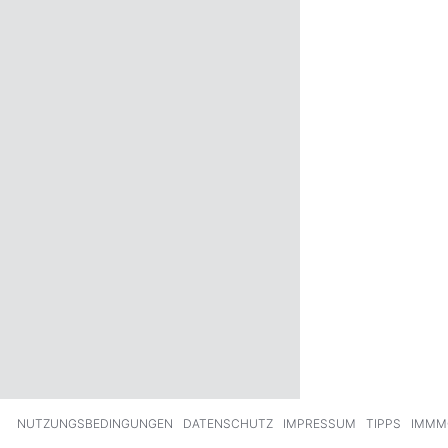
ck
Weiter
NUTZUNGSBEDINGUNGEN
DATENSCHUTZ
IMPRESSUM
TIPPS
IMMM