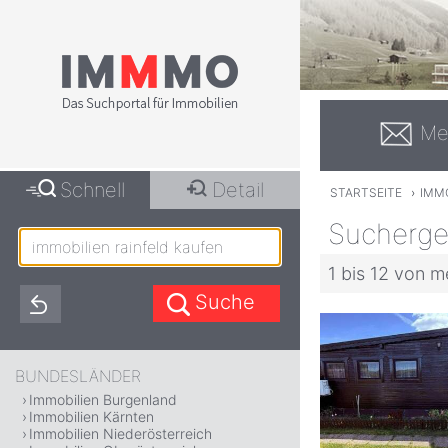
Me
Schnell
Detail
STARTSEITE
›
IMM
Suchergeb
1 bis 12 von m
BUNDESLÄNDER
Immobilien Burgenland
Immobilien Kärnten
Immobilien Niederösterreich