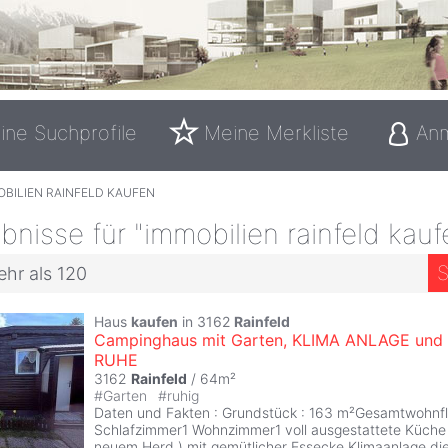
ine Suchprofile
Meine Merkliste
An
OBILIEN RAINFELD KAUFEN
nisse für "immobilien rainfeld kauf
S
ehr als 120
Haus
kaufen
in 3162
Rainfeld
Campinghaus mit Garten, KLIMA ANLAGE und
RUHE
3162
Rainfeld
/ 64m²
#
Garten
#
ruhig
Daten und Fakten : Grundstück : 163 m²Gesamtwohnf
Schlafzimmer1 Wohnzimmer1 voll ausgestattete Küche (
neuem Herd ) mit gemütlicher Essecke Klimaanlage die