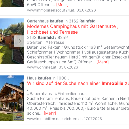
6m²) Offener
...
[
Mehr
]
www.immobilienscout24.at
,
03.07.2026
Gartenhaus
kaufen
in 3162
Rainfeld
Modernes Campinghaus mit Gartenhütte ,
Hochbeet und Terrasse
3162
Rainfeld
/ 82m²
#
Garten
#
Terrasse
Daten und Fakten : Grundstück : 163 m² Gesamtwohnf
Schlafzimmer 1 Wohnzimmer 1 voll ausgestattete Küche
Geschirrspüler neuem Herd ) mit gemütlicher Esseck
Geräteschuppen ( ca 6m²) Offener
...
[
Mehr
]
www.wohnnet.at
,
03.07.2026
Haus
kaufen
in 1000 ,
Wir sind auf der Suche nach einer
Immobilie
z
,
#
Bauernhaus
#
Einfamilienhaus
Suche Einfamilienhaus, Bauernhof oder Sacher in Nied
Oberösterreich.l mindestens 110 m² Wohnfläche, Grun
40.000 m². Preis bis 700.000,- Euro Bitte alles anbiet
solche
...
[
Mehr
]
www.immobilien.nachrichten.at
,
17.07.2026