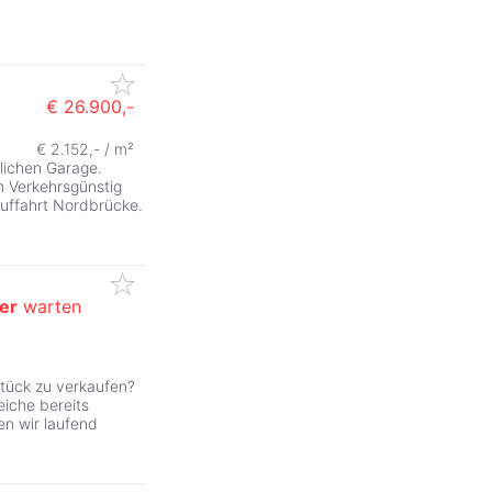
€ 26.900,-
€ 2.152,- / m²
lichen Garage.
m Verkehrsgünstig
uffahrt Nordbrücke.
er
warten
stück zu verkaufen?
eiche bereits
en wir laufend