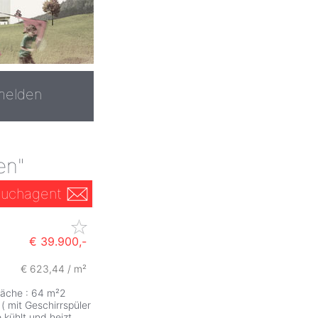
melden
en"
uchagent
€ 39.900,-
€ 623,44 / m²
läche : 64 m²2
 mit Geschirrspüler
 kühlt und heizt