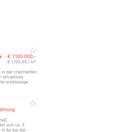
n
€ 1.100.000,-
€ 1.196,95 / m²
ZurÃ
t in der charmanten
n attraktives
ne erstklassige
Widmung
ail]
ZurÃ
et sich ca. 5
in Au bei der