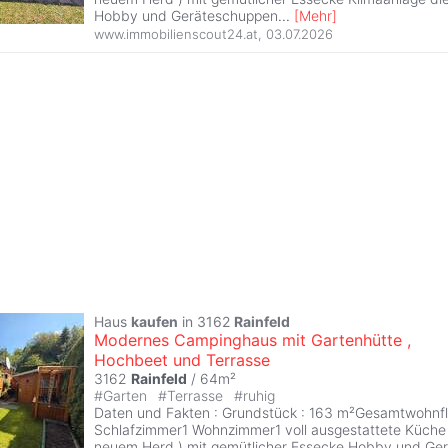
Hobby und Geräteschuppen
...
[
Mehr
]
www.immobilienscout24.at
,
03.07.2026
Haus
kaufen
in 3162
Rainfeld
Modernes Campinghaus mit Gartenhütte ,
Hochbeet und Terrasse
3162
Rainfeld
/ 64m²
#
Garten
#
Terrasse
#
ruhig
Daten und Fakten : Grundstück : 163 m²Gesamtwohnf
Schlafzimmer1 Wohnzimmer1 voll ausgestattete Küche (
neuem Herd ) mit gemütlicher Essecke Hobby und Ger