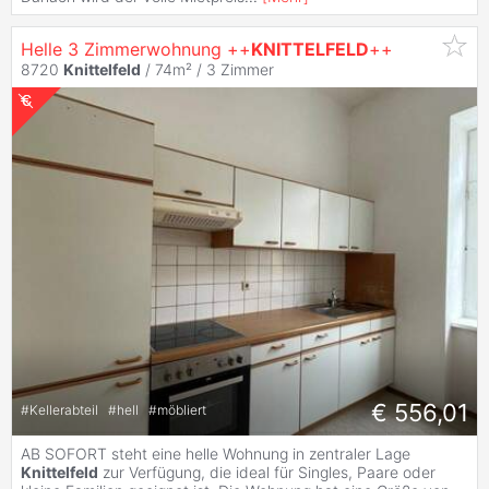
Helle 3 Zimmerwohnung ++
KNITTELFELD
++
8720
Knittelfeld
/ 74m² /
3 Zimmer
€ 556,01
#
Kellerabteil
#
hell
#
möbliert
AB SOFORT steht eine helle Wohnung in zentraler Lage
Knittelfeld
zur Verfügung, die ideal für Singles, Paare oder