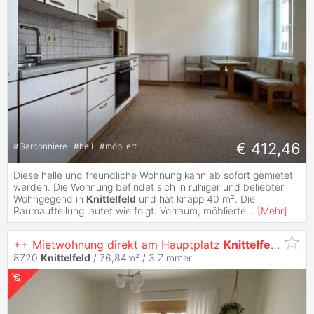
€ 412,46
#
Garconniere
#
hell
#
möbliert
Diese helle und freundliche Wohnung kann ab sofort gemietet
werden. Die Wohnung befindet sich in ruhiger und beliebter
Wohngegend in
Knittelfeld
und hat knapp 40 m². Die
Raumaufteilung lautet wie folgt: Vorraum, möblierte
...
[
Mehr
]
++ Mietwohnung direkt am Hauptplatz
Knittelfeld
++
8720
Knittelfeld
/ 76,84m² /
3 Zimmer