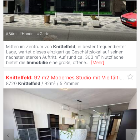
#
Büro
#
Handel
#
Garten
Mitten im Zentrum von
Knittelfeld
, in bester frequendierter
Lage, wartet dieses einzigartige Geschäftslokal auf seinen
nächsten starken Auftritt. Auf rund ca. 303 m² Nutzfläche
bietet die
Immobilie
eine große, offene
...
[
Mehr
]
Knittelfeld
: 92 m2 Modernes Studio mit Vielfältigen Nutzungsmöglichkeiten - Attraktive Fördermöglichkeiten Mittels Wirtschaftsförderung Möglich
8720
Knittelfeld
/ 92m² /
5 Zimmer