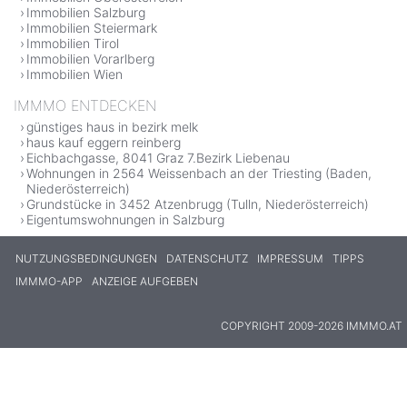
Immobilien Salzburg
Immobilien Steiermark
Immobilien Tirol
Immobilien Vorarlberg
Immobilien Wien
IMMMO ENTDECKEN
günstiges haus in bezirk melk
haus kauf eggern reinberg
Eichbachgasse, 8041 Graz 7.Bezirk Liebenau
Wohnungen in 2564 Weissenbach an der Triesting (Baden,
Niederösterreich)
Grundstücke in 3452 Atzenbrugg (Tulln, Niederösterreich)
Eigentumswohnungen in Salzburg
NUTZUNGSBEDINGUNGEN
DATENSCHUTZ
IMPRESSUM
TIPPS
IMMMO-APP
ANZEIGE AUFGEBEN
COPYRIGHT 2009-2026 IMMMO.AT