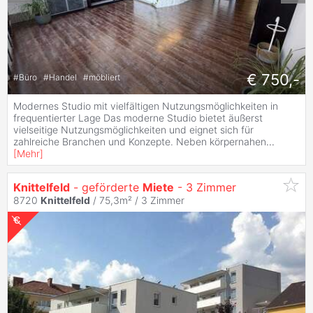
€ 750,-
#
Büro
#
Handel
#
möbliert
Modernes Studio mit vielfältigen Nutzungsmöglichkeiten in
frequentierter Lage Das moderne Studio bietet äußerst
vielseitige Nutzungsmöglichkeiten und eignet sich für
zahlreiche Branchen und Konzepte. Neben körpernahen
...
[
Mehr
]
Knittelfeld
- geförderte
Miete
- 3 Zimmer
8720
Knittelfeld
/ 75,3m² /
3 Zimmer