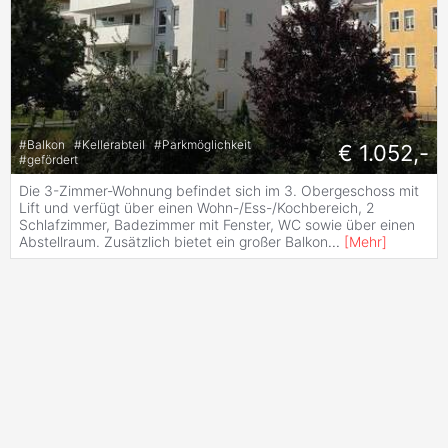
#
Balkon
#
Kellerabteil
#
Parkmöglichkeit
€ 1.052,-
#
gefördert
Die 3-Zimmer-Wohnung befindet sich im 3. Obergeschoss mit
Lift und verfügt über einen Wohn-/Ess-/Kochbereich, 2
Schlafzimmer, Badezimmer mit Fenster, WC sowie über einen
Abstellraum. Zusätzlich bietet ein großer Balkon
...
[
Mehr
]