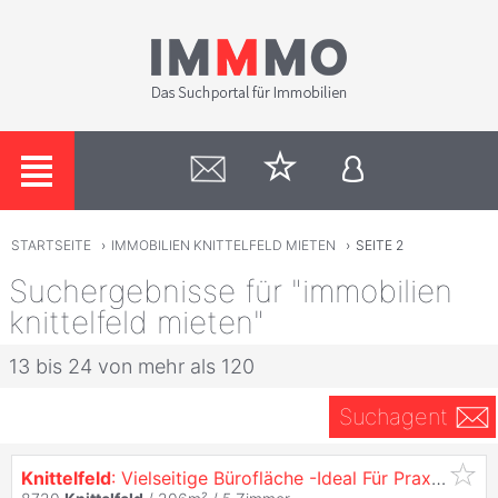
STARTSEITE
›
IMMOBILIEN KNITTELFELD MIETEN
›
SEITE 2
Suchergebnisse für "immobilien
knittelfeld mieten"
13 bis 24 von mehr als 120
Suchagent
Knittelfeld
: Vielseitige Bürofläche -Ideal Für Praxis, Beratung oder Schulung - 206 m2 in Zentraler Lage