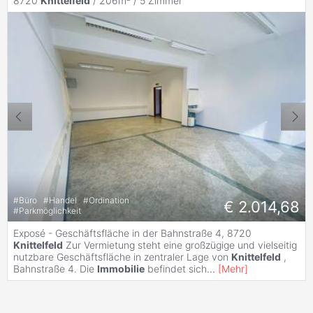
8720
Knittelfeld
/ 206m² /
5 Zimmer
#
Büro
#
Handel
#
Ordination
€ 2.014,68
#
Parkmöglichkeit
Exposé - Geschäftsfläche in der Bahnstraße 4, 8720
Knittelfeld
Zur Vermietung steht eine großzügige und vielseitig
nutzbare Geschäftsfläche in zentraler Lage von
Knittelfeld
,
Bahnstraße 4. Die
Immobilie
befindet sich
...
[
Mehr
]