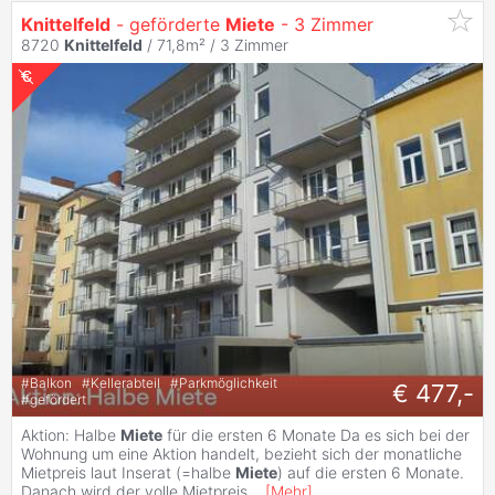
Knittelfeld
- geförderte
Miete
- 3 Zimmer
8720
Knittelfeld
/ 71,8m² /
3 Zimmer
#
Balkon
#
Kellerabteil
#
Parkmöglichkeit
€ 477,-
#
gefördert
Aktion: Halbe
Miete
für die ersten 6 Monate Da es sich bei der
Wohnung um eine Aktion handelt, bezieht sich der monatliche
Mietpreis laut Inserat (=halbe
Miete
) auf die ersten 6 Monate.
Danach wird der volle Mietpreis
...
[
Mehr
]