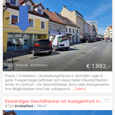
€ 1.992,-
#
Büro
#
Handel
#
Ordination
Praxis / Ordination / Ausstellungsfläche in zentraler Lage In
guter Frequenzlage befinden sich diese hellen Räumlichkeiten
direkt im Zentrum. Ob Geschäftslokal, Büro oder Kleingewerbe
ihre Möglichkeiten sind hier unbegrenzt.
...
[
Mehr
]
Ebenerdiges Geschäftslokal mit Auslagenfront in der
Kni
8720
Knittelfeld
/ 196m²