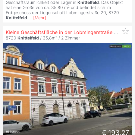
Geschäftsräumlichkeit oder Lager in
Knittelfeld
. Das Objekt
hat eine Größe von ca. 35,80 m² und befindet sich im
Erdgeschoss der Liegenschaft Lobmingerstraße 20, 8720
Knittelfeld
.
...
[
Mehr
]
Kleine Geschäftsfläche in der Lobmingerstraße ++
Knitt
8720
Knittelfeld
/ 35,8m² /
2 Zimmer
€ 193,27
#
Handel