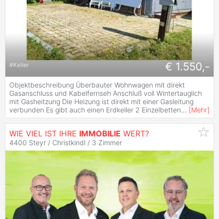
€ 1.550,-
#
Keller
Objektbeschreibung Überbauter Wohnwagen mit direkt
Gasanschluss und Kabelfernseh Anschluß voll Wintertauglich
mit Gasheitzung Die Heizung ist direkt mit einer Gasleitung
verbunden Es gibt auch einen Erdkeller 2 Einzelbetten
...
[
Mehr
]
WIE VIEL IST IHRE
IMMOBILIE
WERT?
4400 Steyr / Christkindl /
3 Zimmer