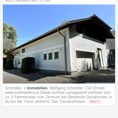
4623 Gunskirchen / 275m²
Schmöller`s-
Immobilien
, Wolfgang Schmöller [Tel] [Email]
www.schmoellers.at Dieser schöne Landgasthof befindet sich
ca. 5 Fahrminuten vom Zentrum der Gemeinde Gunskirchen, in
Au bei der Traun, entfernt. Das Traunkraftwerk
...
[
Mehr
]