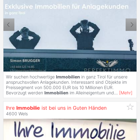
Wir suchen hochwertige
Immobilien
in ganz Tirol für unsere
anspruchsvollen Anlagekunden. Interessant sind Objekte im
Preissegment von 500.000 EUR bis 10 Millionen EUR.
Bevorzugt werden
Immobilien
im Alleineigentum und
...
[
Mehr
]
Ihre
Immobilie
ist bei uns in Guten Händen
4600 Wels