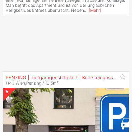
einer Wohnanlage mit mehreren Stiegen in absoluter Ruhelage.
Man betritt das Apartment und ist von der unglaublichen
Helligkeit des Entrees überrascht. Neben
...
[
Mehr
]
PENZING | Tiefgaragenstellplatz | Kuefsteingasse | Nähe U3 Hütteldorferstraße | ZELLMANN
1140 Wien,Penzing / 12,5m²