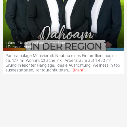
#
Büro
#
Einfamilienhaus
#
Hanglage
#
Terrasse
#
hell
Panoramalage Mühlviertel: Neubau eines Einfamillienhaus mit
ca. 177 m² Wohnnutzfläche inkl. Arbeitsraum auf 1.450 m²
Grund in leichter Hanglage, ideale Ausrichtung. Wellness in top
ausgestatteten, lichtdurchfluteten
...
[
Mehr
]