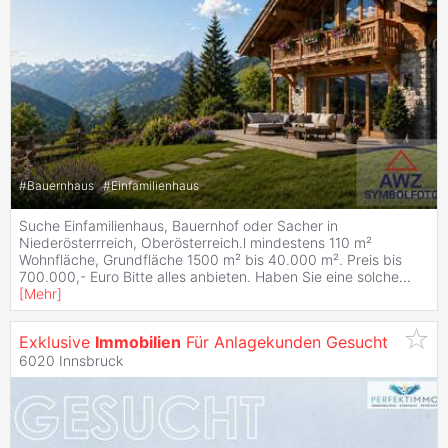
#
Bauernhaus
#
Einfamilienhaus
Suche Einfamilienhaus, Bauernhof oder Sacher in
Niederösterrreich, Oberösterreich.l mindestens 110 m²
Wohnfläche, Grundfläche 1500 m² bis 40.000 m². Preis bis
700.000,- Euro Bitte alles anbieten. Haben Sie eine solche
...
[
Mehr
]
Exklusive
Immobilien
Für Anlagekunden Gesucht
6020 Innsbruck