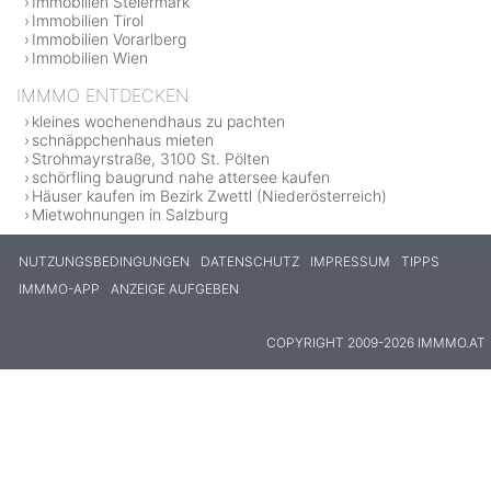
Immobilien Steiermark
Immobilien Tirol
Immobilien Vorarlberg
Immobilien Wien
IMMMO ENTDECKEN
kleines wochenendhaus zu pachten
schnäppchenhaus mieten
Strohmayrstraße, 3100 St. Pölten
schörfling baugrund nahe attersee kaufen
Häuser kaufen im Bezirk Zwettl (Niederösterreich)
Mietwohnungen in Salzburg
NUTZUNGSBEDINGUNGEN
DATENSCHUTZ
IMPRESSUM
TIPPS
IMMMO-APP
ANZEIGE AUFGEBEN
COPYRIGHT 2009-2026 IMMMO.AT