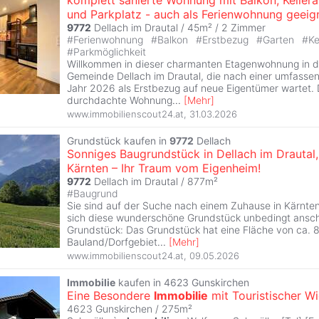
komplett sanierte Wohnung mit Balkon, Kellera
und Parkplatz - auch als Ferienwohnung geeig
9772
Dellach im Drautal / 45m² /
2 Zimmer
#
Ferienwohnung
#
Balkon
#
Erstbezug
#
Garten
#
Ke
#
Parkmöglichkeit
Willkommen in dieser charmanten Etagenwohnung in de
Gemeinde Dellach im Drautal, die nach einer umfasse
Jahr 2026 als Erstbezug auf neue Eigentümer wartet.
durchdachte Wohnung
...
[
Mehr
]
www.immobilienscout24.at
,
31.03.2026
Grundstück kaufen in
9772
Dellach
Sonniges Baugrundstück in Dellach im Drautal,
Kärnten – Ihr Traum vom Eigenheim!
9772
Dellach im Drautal / 877m²
#
Baugrund
Sie sind auf der Suche nach einem Zuhause in Kärnten
sich diese wunderschöne Grundstück unbedingt ansc
Grundstück: Das Grundstück hat eine Fläche von ca. 8
Bauland/Dorfgebiet
...
[
Mehr
]
www.immobilienscout24.at
,
09.05.2026
Immobilie
kaufen in 4623 Gunskirchen
Eine Besondere
Immobilie
mit Touristischer 
4623 Gunskirchen / 275m²