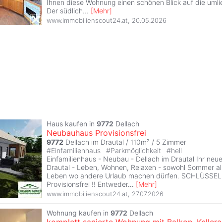
Ihnen diese Wohnung einen schönen Blick auf die uml
Der südlich
...
[
Mehr
]
www.immobilienscout24.at
,
20.05.2026
Haus kaufen in
9772
Dellach
Neubauhaus Provisionsfrei
9772
Dellach im Drautal / 110m² /
5 Zimmer
#
Einfamilienhaus
#
Parkmöglichkeit
#
hell
Einfamilienhaus - Neubau - Dellach im Drautal Ihr ne
Drautal - Leben, Wohnen, Relaxen - sowohl Sommer al
Leben wo andere Urlaub machen dürfen. SCHLÜSSEL
Provisionsfrei !! Entweder
...
[
Mehr
]
www.immobilienscout24.at
,
27.07.2026
Wohnung kaufen in
9772
Dellach