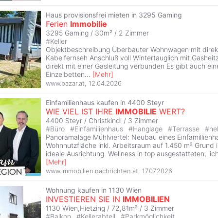
Haus provisionsfrei mieten in 3295 Gaming
Ferien
Immobilie
3295 Gaming / 30m² /
2 Zimmer
#
Keller
Objektbeschreibung Überbauter Wohnwagen mit direk
Kabelfernseh Anschluß voll Wintertauglich mit Gasheit
direkt mit einer Gasleitung verbunden Es gibt auch ein
Einzelbetten
...
[
Mehr
]
www.bazar.at
,
12.04.2026
Einfamilienhaus kaufen in 4400 Steyr
WIE VIEL IST IHRE
IMMOBILIE
WERT?
4400 Steyr / Christkindl /
3 Zimmer
#
Büro
#
Einfamilienhaus
#
Hanglage
#
Terrasse
#
hel
Panoramalage Mühlviertel: Neubau eines Einfamillienh
Wohnnutzfläche inkl. Arbeitsraum auf 1.450 m² Grund i
ideale Ausrichtung. Wellness in top ausgestatteten, lic
[
Mehr
]
www.immobilien.nachrichten.at
,
17.07.2026
Wohnung kaufen in 1130 Wien
INVESTIEREN SIE IN
IMMOBILIEN
1130 Wien,Hietzing / 72,81m² /
3 Zimmer
#
Balkon
#
Kellerabteil
#
Parkmöglichkeit