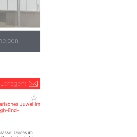
melden
uchagent
narisches Juwel im
igh-End-
klasse! Dieses im