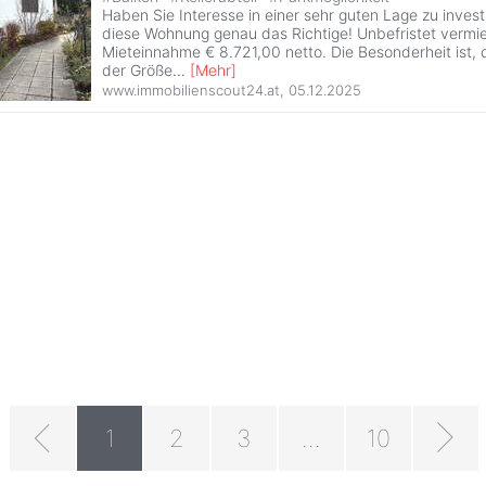
Haben Sie Interesse in einer sehr guten Lage zu invest
diese Wohnung genau das Richtige! Unbefristet vermiet
Mieteinnahme € 8.721,00 netto. Die Besonderheit ist, d
der Größe
...
[
Mehr
]
www.immobilienscout24.at
,
05.12.2025
1
2
3
...
10