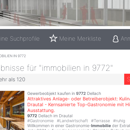
ine Suchprofile
Meine Merkliste
An
BILIEN IN 9772
nisse für "immobilien in 9772"
S
ehr als 120
Gewerbeobjekt kaufen in
9772
Dellach
Attraktives Anlage- oder Betreiberobjekt: Kuli
Drautal - Kernsanierte Top-Gastronomie mit H
Ausstattung.
9772
Dellach im Drautal
#
Gastronomie
#
Landwirtschaft
#
Terrasse
#
ruhig
Willkommen in einer Gastronomie-
Immobilie
der Extra