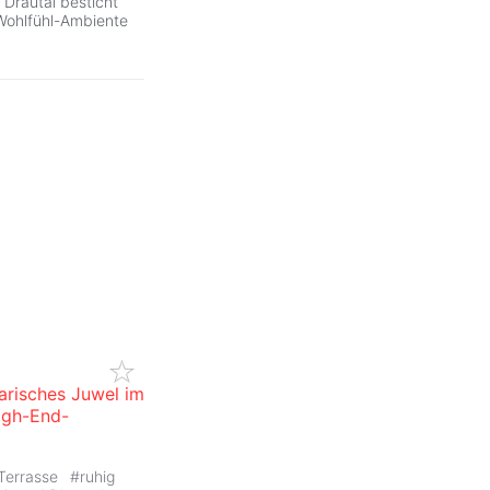
 Drautal besticht
Wohlfühl-Ambiente
narisches Juwel im
igh-End-
Terrasse
#
ruhig