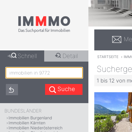
Me
Schnell
Detail
STARTSEITE
›
IMMO
Suchergeb
1 bis 12 von m
BUNDESLÄNDER
Immobilien Burgenland
Immobilien Kärnten
Immobilien Niederösterreich