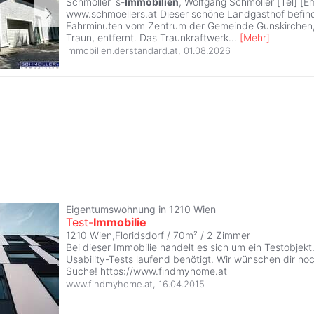
Schmöller`s-
Immobilien
, Wolfgang Schmöller [Tel] [Em
www.schmoellers.at Dieser schöne Landgasthof befind
Fahrminuten vom Zentrum der Gemeinde Gunskirchen, 
Traun, entfernt. Das Traunkraftwerk
...
[
Mehr
]
immobilien.derstandard.at
,
01.08.2026
Eigentumswohnung in 1210 Wien
Test-
Immobilie
1210 Wien,Floridsdorf / 70m² /
2 Zimmer
Bei dieser Immobilie handelt es sich um ein Testobjekt.
Usability-Tests laufend benötigt. Wir wünschen dir noch
Suche! https://www.findmyhome.at
www.findmyhome.at
,
16.04.2015