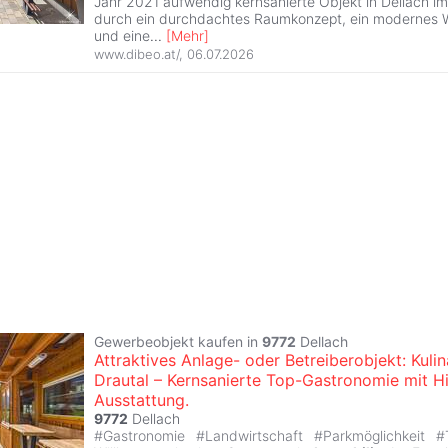
Jahr 2021 aufwendig kernsanierte Objekt in Dellach im
durch ein durchdachtes Raumkonzept, ein modernes 
und eine
...
[
Mehr
]
www.dibeo.at/
,
06.07.2026
Gewerbeobjekt kaufen in
9772
Dellach
Attraktives Anlage- oder Betreiberobjekt: Kuli
Drautal – Kernsanierte Top-Gastronomie mit H
Ausstattung.
9772
Dellach
#
Gastronomie
#
Landwirtschaft
#
Parkmöglichkeit
#