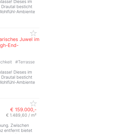
klasse! Dieses im
 Drautal besticht
Wohlfühl-Ambiente
narisches Juwel im
igh-End-
ZurÃ
ichkeit
#
Terrasse
klasse! Dieses im
 Drautal besticht
Wohlfühl-Ambiente
€ 159.000,-
€ 1.489,60 / m²
hnung. Zwischen
z entfernt bietet