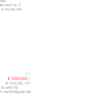
ail]
ZurÃ
et sich ca. 5
in Au bei der
€ 500.000,-
€ 7.142,86 / m²
 Es wird für
 viel Erfolg bei der