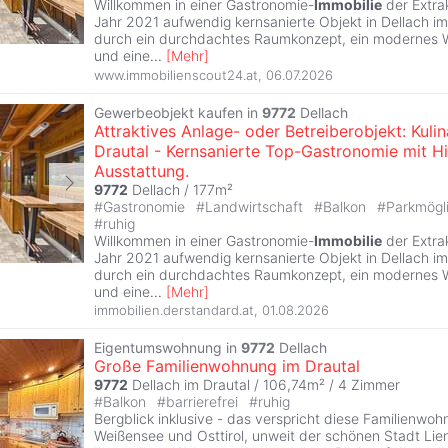
Willkommen in einer Gastronomie-
Immobilie
der Extra
Jahr 2021 aufwendig kernsanierte Objekt in Dellach im
durch ein durchdachtes Raumkonzept, ein modernes 
und eine
...
[
Mehr
]
www.immobilienscout24.at
,
06.07.2026
Gewerbeobjekt kaufen in
9772
Dellach
Attraktives Anlage- oder Betreiberobjekt: Kuli
Drautal - Kernsanierte Top-Gastronomie mit H
Ausstattung.
9772
Dellach / 177m²
#
Gastronomie
#
Landwirtschaft
#
Balkon
#
Parkmögl
#
ruhig
Willkommen in einer Gastronomie-
Immobilie
der Extra
Jahr 2021 aufwendig kernsanierte Objekt in Dellach im
durch ein durchdachtes Raumkonzept, ein modernes 
und eine
...
[
Mehr
]
immobilien.derstandard.at
,
01.08.2026
Eigentumswohnung in
9772
Dellach
Große Familienwohnung im Drautal
9772
Dellach im Drautal / 106,74m² /
4 Zimmer
#
Balkon
#
barrierefrei
#
ruhig
Bergblick inklusive - das verspricht diese Familienwo
Weißensee und Osttirol, unweit der schönen Stadt Lien