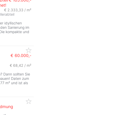
bteil
€ 105.000,-
net!
€ 2.333,33 / m²
llerabteil
r idyllischen
nden Sanierung im
 Die kompakte und
€ 60.000,-
€ 68,42 / m²
? Dann sollten Sie
hauen! Daten zum
77 m² und ist als
Widmung