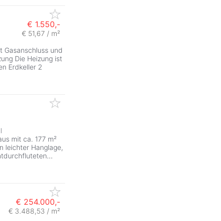
€ 1.550,-
€ 51,67 / m²
t Gasanschluss und
zung Die Heizung ist
en Erdkeller 2
l
aus mit ca. 177 m²
n leichter Hanglage,
htdurchfluteten
...
€ 254.000,-
€ 3.488,53 / m²