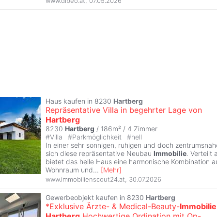
www.dibeo.at
,
07.05.2026
Haus kaufen in 8230
Hartberg
Repräsentative Villa in begehrter Lage von
Hartberg
8230
Hartberg
/ 186m² /
4 Zimmer
#
Villa
#
Parkmöglichkeit
#
hell
In einer sehr sonnigen, ruhigen und doch zentrumsna
sich diese repräsentative Neubau
Immobilie
. Verteilt
bietet das helle Haus eine harmonische Kombination a
Wohnraum und
...
[
Mehr
]
www.immobilienscout24.at
,
30.07.2026
Gewerbeobjekt kaufen in 8230
Hartberg
*Exklusive Ärzte- & Medical-Beauty-
Immobilie
Hartberg
Hochwertige Ordination mit Op-