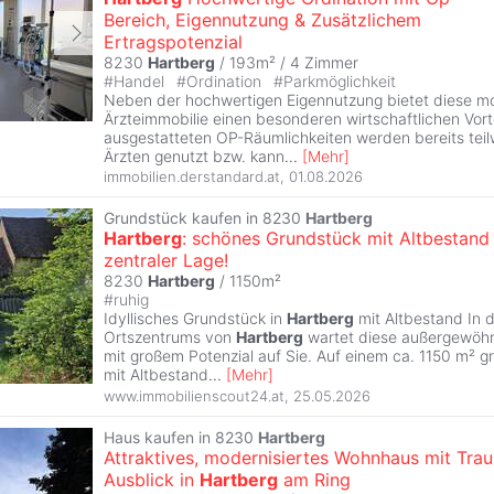
Bereich, Eigennutzung & Zusätzlichem
Ertragspotenzial
8230
Hartberg
/ 193m² /
4 Zimmer
#
Handel
#
Ordination
#
Parkmöglichkeit
Neben der hochwertigen Eigennutzung bietet diese m
Ärzteimmobilie einen besonderen wirtschaftlichen Vortei
ausgestatteten OP-Räumlichkeiten werden bereits teil
Ärzten genutzt bzw. kann
...
[
Mehr
]
immobilien.derstandard.at
,
01.08.2026
Grundstück kaufen in 8230
Hartberg
Hartberg
: schönes Grundstück mit Altbestand 
zentraler Lage!
8230
Hartberg
/ 1150m²
#
ruhig
Idyllisches Grundstück in
Hartberg
mit Altbestand In 
Ortszentrums von
Hartberg
wartet diese außergewöhn
mit großem Potenzial auf Sie. Auf einem ca. 1150 m² 
mit Altbestand
...
[
Mehr
]
www.immobilienscout24.at
,
25.05.2026
Haus kaufen in 8230
Hartberg
Attraktives, modernisiertes Wohnhaus mit Tra
Ausblick in
Hartberg
am Ring