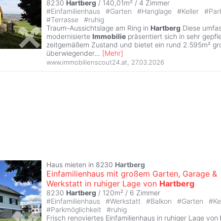
8230
Hartberg
/ 140,01m² /
4 Zimmer
#
Einfamilienhaus
#
Garten
#
Hanglage
#
Keller
#
Par
#
Terrasse
#
ruhig
Traum-Aussichtslage am Ring in
Hartberg
Diese umfas
modernisierte
Immobilie
präsentiert sich in sehr gepf
zeitgemäßem Zustand und bietet ein rund 2.595m² gr
überwiegender
...
[
Mehr
]
www.immobilienscout24.at
,
27.03.2026
Haus mieten in 8230
Hartberg
Einfamilienhaus mit großem Garten, Garage &
Werkstatt in ruhiger Lage von
Hartberg
8230
Hartberg
/ 120m² /
6 Zimmer
#
Einfamilienhaus
#
Werkstatt
#
Balkon
#
Garten
#
Ke
#
Parkmöglichkeit
#
ruhig
Frisch renoviertes Einfamilienhaus in ruhiger Lage von