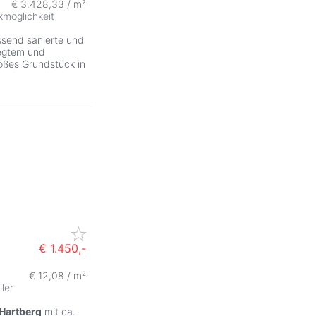
€ 3.428,33 / m²
kmöglichkeit
send sanierte und
legtem und
oßes Grundstück in
€ 1.450,-
€ 12,08 / m²
ller
Hartberg
mit ca.