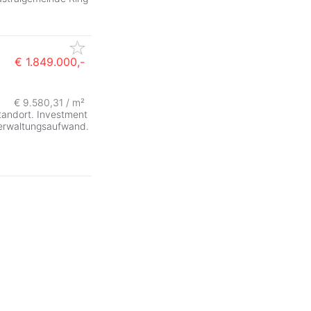
€ 1.849.000,-
ZurÃ
€ 9.580,31 / m²
Standort. Investment
Verwaltungsaufwand.