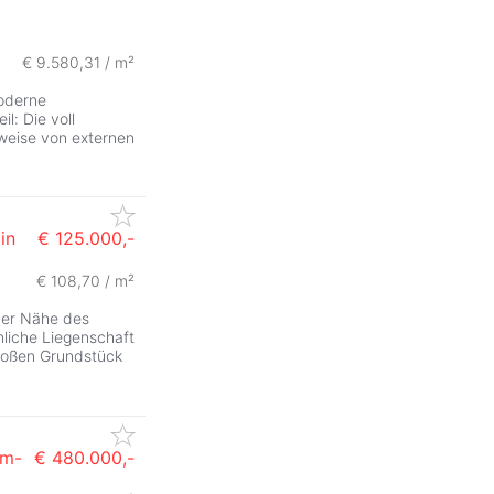
ZurÃ
€ 9.580,31 / m²
oderne
l: Die voll
weise von externen
in
€ 125.000,-
€ 108,70 / m²
der Nähe des
liche Liegenschaft
großen Grundstück
um-
€ 480.000,-