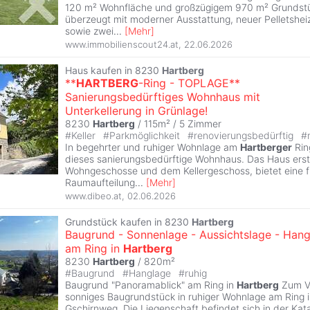
120 m² Wohnfläche und großzügigem 970 m² Grundst
überzeugt mit moderner Ausstattung, neuer Pelletshei
sowie zwei
...
[
Mehr
]
www.immobilienscout24.at
,
22.06.2026
Haus kaufen in 8230
Hartberg
**
HARTBERG
-Ring - TOPLAGE**
Sanierungsbedürftiges Wohnhaus mit
Unterkellerung in Grünlage!
8230
Hartberg
/ 115m² /
5 Zimmer
#
Keller
#
Parkmöglichkeit
#
renovierungsbedürftig
#
In begehrter und ruhiger Wohnlage am
Hartberger
Rin
dieses sanierungsbedürftige Wohnhaus. Das Haus erst
Wohngeschosse und dem Kellergeschoss, bietet eine f
Raumaufteilung
...
[
Mehr
]
www.dibeo.at
,
02.06.2026
Grundstück kaufen in 8230
Hartberg
Baugrund - Sonnenlage - Aussichtslage - Han
am Ring in
Hartberg
8230
Hartberg
/ 820m²
#
Baugrund
#
Hanglage
#
ruhig
Baugrund "Panoramablick" am Ring in
Hartberg
Zum Ve
sonniges Baugrundstück in ruhiger Wohnlage am Ring 
Gschirnweg. Die Liegenschaft befindet sich in der Ka