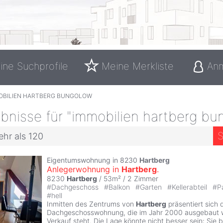
ine Suchprofile
Meine Merkliste
An
OBILIEN HARTBERG BUNGOLOW
bnisse für "immobilien hartberg bu
S
ehr als 120
Eigentumswohnung in 8230
Hartberg
Anlegerwohnung in
Hartberg
.
8230
Hartberg
/ 53m² /
2 Zimmer
#
Dachgeschoss
#
Balkon
#
Garten
#
Kellerabteil
#
P
#
hell
Inmitten des Zentrums von
Hartberg
präsentiert sich 
Dachgeschosswohnung, die im Jahr 2000 ausgebaut 
Verkauf steht. Die Lage könnte nicht besser sein: Sie b