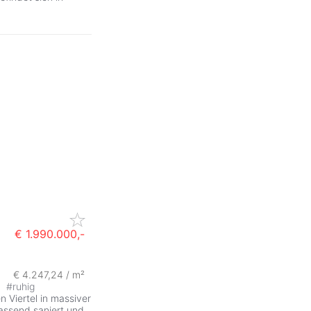
€ 1.990.000,-
€ 4.247,24 / m²
e
#
ruhig
 Viertel in massiver
assend saniert und