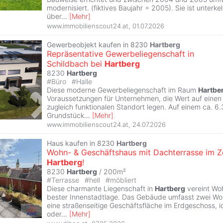
modernisiert. (fiktives Baujahr = 2005). Sie ist unterke
über
...
[
Mehr
]
www.immobilienscout24.at
,
01.07.2026
Gewerbeobjekt kaufen in 8230
Hartberg
Repräsentative Gewerbeliegenschaft in
Schildbach bei
Hartberg
8230
Hartberg
#
Büro
#
Halle
Diese moderne Gewerbeliegenschaft im Raum
Hartbe
Voraussetzungen für Unternehmen, die Wert auf einen
zugleich funktionalen Standort legen. Auf einem ca. 6
Grundstück
...
[
Mehr
]
www.immobilienscout24.at
,
24.07.2026
Haus kaufen in 8230
Hartberg
Wohn- & Geschäftshaus mit Dachterrasse im 
Hartberg
!
8230
Hartberg
/ 200m²
#
Terrasse
#
hell
#
möbliert
Diese charmante Liegenschaft in
Hartberg
vereint Wo
bester Innenstadtlage. Das Gebäude umfasst zwei Wo
eine straßenseitige Geschäftsfläche im Erdgeschoss, i
oder
...
[
Mehr
]