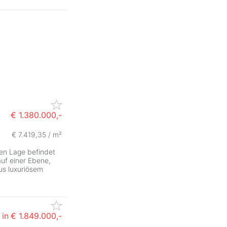
€ 1.380.000,-
€ 7.419,35 / m²
hen Lage befindet
 auf einer Ebene,
us luxuriösem
in
€ 1.849.000,-