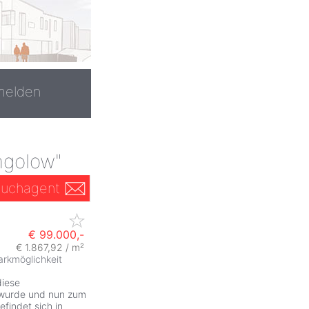
melden
ngolow"
uchagent
€ 99.000,-
€ 1.867,92 / m²
arkmöglichkeit
diese
wurde und nun zum
efindet sich in