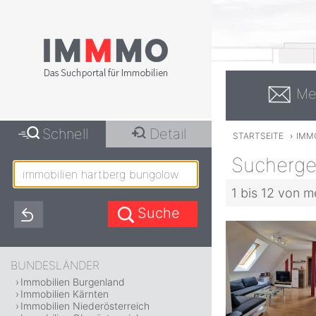
Me
Schnell
Detail
STARTSEITE
›
IMM
Sucherge
1 bis 12 von m
BUNDESLÄNDER
Immobilien Burgenland
Immobilien Kärnten
Immobilien Niederösterreich