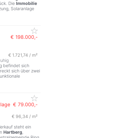
ück. Die
Immobilie
zung, Solaranlage
€ 198.000,-
€ 1.721,74 / m²
ruhig
g befindet sich
reckt sich über zwei
unktionale
glage
€ 79.000,-
€ 96,34 / m²
rkauf steht ein
in
Hartberg
,
tastralgemeinde Ring