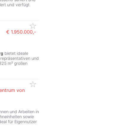
llert und verfügt
€ 1.950.000,-
rg
bietet ideale
 repräsentativen und
.325 m² großen
Zentrum von
hnen und Arbeiten in
hneinheiten sowie
deal für Eigennutzer