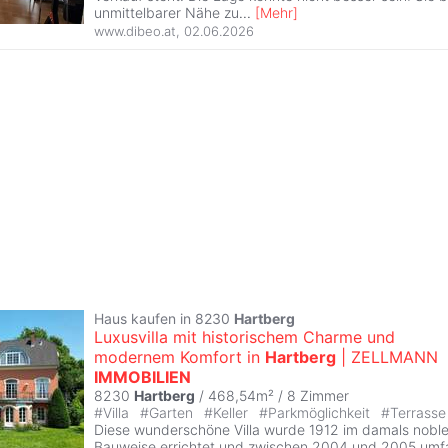
unmittelbarer Nähe zu
...
[
Mehr
]
www.dibeo.at
,
02.06.2026
Haus kaufen in 8230
Hartberg
Luxusvilla mit historischem Charme und
modernem Komfort in
Hartberg
| ZELLMANN
IMMOBILIEN
8230
Hartberg
/ 468,54m² /
8 Zimmer
#
Villa
#
Garten
#
Keller
#
Parkmöglichkeit
#
Terrass
Diese wunderschöne Villa wurde 1912 im damals noblen
Bauweise errichtet und zwischen 2004 und 2005 umf