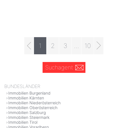
1
2
3
...
10
Suchagent
BUNDESLÄNDER
Immobilien Burgenland
Immobilien Kärnten
Immobilien Niederösterreich
Immobilien Oberösterreich
Immobilien Salzburg
Immobilien Steiermark
Immobilien Tirol
Immobilien Vorarlberg