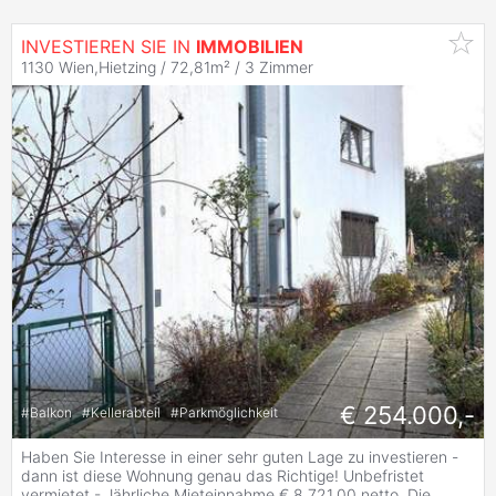
INVESTIEREN SIE IN
IMMOBILIEN
1130 Wien,Hietzing / 72,81m² /
3 Zimmer
€ 254.000,-
#
Balkon
#
Kellerabteil
#
Parkmöglichkeit
Haben Sie Interesse in einer sehr guten Lage zu investieren -
dann ist diese Wohnung genau das Richtige! Unbefristet
vermietet - Jährliche Mieteinnahme € 8.721,00 netto. Die