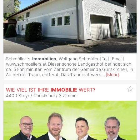
Schmöller`s-
Immobilien
, Wolfgang Schmöller [Tel] [Email]
www.schmoellers.at Dieser schöne Landgasthof befindet sich
ca. 5 Fahrminuten vom Zentrum der Gemeinde Gunskirchen, in
Au bei der Traun, entfernt. Das Traunkraftwerk
...
[
Mehr
]
WIE VIEL IST IHRE
IMMOBILIE
WERT?
4400 Steyr / Christkindl /
3 Zimmer