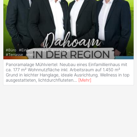
#
Büro
#
Einfamilienhaus
#
Hanglage
#
Terrasse
#
hell
Panoramalage Mühlviertel: Neubau eines Einfamillienhaus mit
ca. 177 m² Wohnnutzfläche inkl. Arbeitsraum auf 1.450 m²
Grund in leichter Hanglage, ideale Ausrichtung. Wellness in top
ausgestatteten, lichtdurchfluteten
...
[
Mehr
]