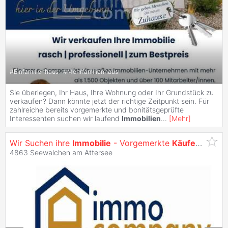
#
Einfamilienhaus
#
Mehrfamilienhaus
Sie überlegen, Ihr Haus, Ihre Wohnung oder Ihr Grundstück zu
verkaufen? Dann könnte jetzt der richtige Zeitpunkt sein. Für
zahlreiche bereits vorgemerkte und bonitätsgeprüfte
Interessenten suchen wir laufend
Immobilien
...
[
Mehr
]
Wir Suchen ihre
Immobilie
- Vorgemerkte
Käufer
Warten 
4863 Seewalchen am Attersee