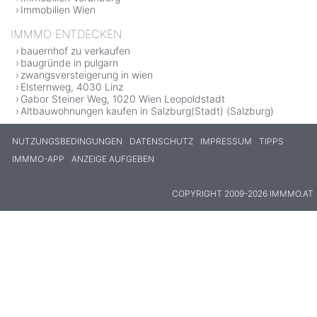
Immobilien Wien
IMMMO ENTDECKEN
bauernhof zu verkaufen
baugründe in pulgarn
zwangsversteigerung in wien
Elsternweg, 4030 Linz
Gabor Steiner Weg, 1020 Wien Leopoldstadt
Altbauwohnungen kaufen in Salzburg(Stadt) (Salzburg)
NUTZUNGSBEDINGUNGEN
DATENSCHUTZ
IMPRESSUM
TIPPS
IMMMO-APP
ANZEIGE AUFGEBEN
COPYRIGHT 2009-2026 IMMMO.AT