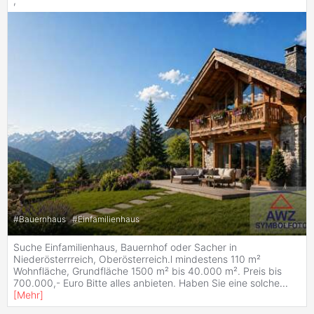
,
#
Bauernhaus
#
Einfamilienhaus
Suche Einfamilienhaus, Bauernhof oder Sacher in
Niederösterrreich, Oberösterreich.l mindestens 110 m²
Wohnfläche, Grundfläche 1500 m² bis 40.000 m². Preis bis
700.000,- Euro Bitte alles anbieten. Haben Sie eine solche
...
[
Mehr
]