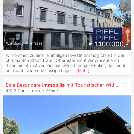
€ 1.100.000,-
#
Zinshaus
#
Terrasse
Willkommen zu einer einmaligen Investitionsmöglichkeit in der
charmanten Stadt Traun, Oberösterreich! Wir präsentieren
Ihnen ein attraktives Zinshaus/Renditeobjekt-Paket, das nicht
nur durch seine erstklassige Lage,
...
[
Mehr
]
Eine Besondere
Immobilie
mit Touristischer Widmung
4623 Gunskirchen / 275m²