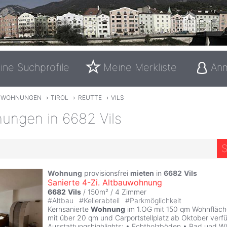
ine Suchprofile
Meine Merkliste
An
TWOHNUNGEN
›
TIROL
›
REUTTE
›
VILS
ungen in 6682 Vils
S
Wohnung
provisionsfrei
mieten
in
6682
Vils
Sanierte 4-Zi. Altbauwohnung
6682
Vils
/ 150m² /
4 Zimmer
#
Altbau
#
Kellerabteil
#
Parkmöglichkeit
Kernsanierte
Wohnung
im 1.OG mit 150 qm Wohnfläche,
mit über 20 qm und Carportstellplatz ab Oktober verf
Ausstattungshighlights: • Echtholzböden • Bad und W