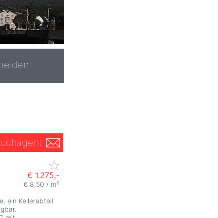
melden
uchagent
€ 1.275,-
€ 8,50 / m²
 ein Kellerabteil
ügbar.
C mit