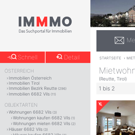
Me
Schnell
Detail
STARTSEITE
›
MIE
Mietwohn
ÖSTERREICH
Immobilien Österreich
(Reutte, Tirol)
Immobilien Tirol
1 bis 2
Immobilien Bezirk Reutte
(296)
Immobilien 6682 Vils
(11)
OBJEKTARTEN
Wohnungen 6682 Vils
(3)
Wohnungen kaufen 6682 Vils
(1)
Wohnungen mieten 6682 Vils
(2)
Häuser 6682 Vils
(3)
Häuser kaufen 6682 Vils