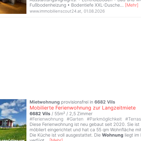
Fußbodenheizung • Bodentiefe XXL-Dusche
...
[
Mehr
]
www.immobilienscout24.at
,
01.08.2026
Mietwohnung
provisionsfrei in
6682
Vils
Mobilierte Ferienwohnung zur Langzeitmiete
6682
Vils
/ 55m² /
2,5 Zimmer
#
Ferienwohnung
#
Garten
#
Parkmöglichkeit
#
Terra
Diese Ferienwohnung ist neu gebaut seit 2020. Sie ist
möbliert eingerichtet und hat ca 55 qm Wohnfläche mit
Die Küche ist voll ausgestattet. Die
Wohnung
liegt im
verfügt
...
[
Mehr
]