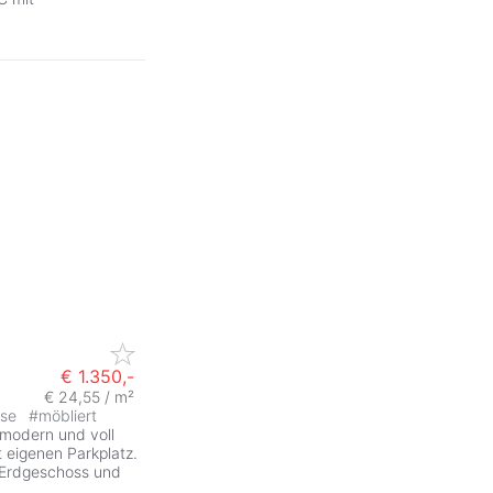
€ 1.350,-
€ 24,55 / m²
sse
#
möbliert
 modern und voll
 eigenen Parkplatz.
 Erdgeschoss und