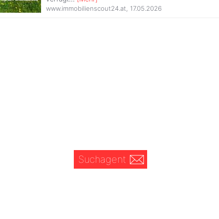
www.immobilienscout24.at
,
17.05.2026
Suchagent