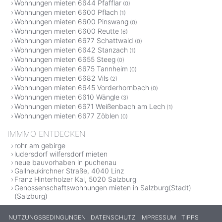
Wohnungen mieten 6644 Pfafflar
(0)
Wohnungen mieten 6600 Pflach
(1)
Wohnungen mieten 6600 Pinswang
(0)
Wohnungen mieten 6600 Reutte
(6)
Wohnungen mieten 6677 Schattwald
(0)
Wohnungen mieten 6642 Stanzach
(1)
Wohnungen mieten 6655 Steeg
(0)
Wohnungen mieten 6675 Tannheim
(0)
Wohnungen mieten 6682 Vils
(2)
Wohnungen mieten 6645 Vorderhornbach
(0)
Wohnungen mieten 6610 Wängle
(3)
Wohnungen mieten 6671 Weißenbach am Lech
(1)
Wohnungen mieten 6677 Zöblen
(0)
IMMMO ENTDECKEN
rohr am gebirge
ludersdorf wilfersdorf mieten
neue bauvorhaben in puchenau
Gallneukirchner Straße, 4040 Linz
Franz Hinterholzer Kai, 5020 Salzburg
Genossenschaftswohnungen mieten in Salzburg(Stadt)
(Salzburg)
NUTZUNGSBEDINGUNGEN
DATENSCHUTZ
IMPRESSUM
TIPPS