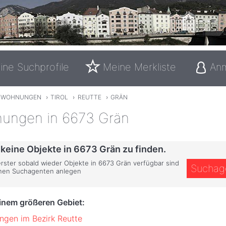
ine Suchprofile
Meine Merkliste
An
TWOHNUNGEN
›
TIROL
›
REUTTE
›
GRÄN
ungen in 6673 Grän
 keine Objekte in 6673 Grän zu finden.
erster sobald wieder Objekte in 6673 Grän verfügbar sind
Suchag
inen Suchagenten anlegen
einem größeren Gebiet:
gen im Bezirk Reutte