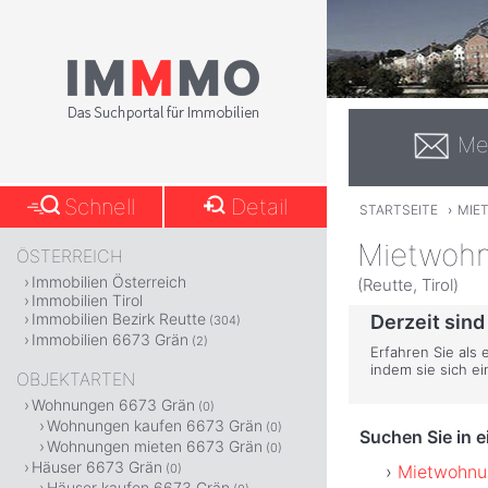
Me
Schnell
Detail
STARTSEITE
›
MIE
Mietwohn
ÖSTERREICH
Immobilien Österreich
(Reutte, Tirol)
Immobilien Tirol
Immobilien Bezirk Reutte
Derzeit sind
(304)
Immobilien 6673 Grän
(2)
Erfahren Sie als 
indem sie sich e
OBJEKTARTEN
Wohnungen 6673 Grän
(0)
Wohnungen kaufen 6673 Grän
(0)
Suchen Sie in 
Wohnungen mieten 6673 Grän
(0)
Häuser 6673 Grän
Mietwohnun
(0)
Häuser kaufen 6673 Grän