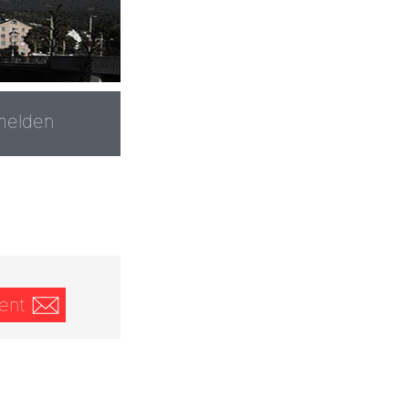
melden
ent