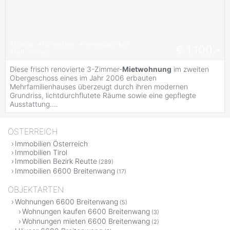
#
Balkon
#
Kellerabteil
#
Parkmöglichkeit
€ 1.100,-
#
hell
#
ruhig
Diese frisch renovierte 3-Zimmer-
Mietwohnung
im zweiten
Obergeschoss eines im Jahr 2006 erbauten
Mehrfamilienhauses überzeugt durch ihren modernen
Grundriss, lichtdurchflutete Räume sowie eine gepflegte
Ausstattung....
ÖSTERREICH
Immobilien Österreich
Immobilien Tirol
Immobilien Bezirk Reutte
(289)
Immobilien 6600 Breitenwang
(17)
OBJEKTARTEN
Wohnungen 6600 Breitenwang
(5)
Wohnungen kaufen 6600 Breitenwang
(3)
Wohnungen mieten 6600 Breitenwang
(2)