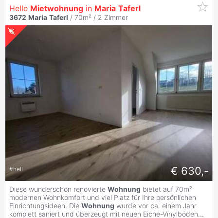
Helle
Mietwohnung
in
Maria
Taferl
3672
Maria
Taferl
/ 70m² /
2 Zimmer
€ 630,-
#
hell
Diese wunderschön renovierte
Wohnung
bietet auf 70m²
modernen Wohnkomfort und viel Platz für Ihre persönlichen
Einrichtungsideen. Die
Wohnung
wurde vor ca. einem Jahr
komplett saniert und überzeugt mit neuen Eiche-Vinylböden
...