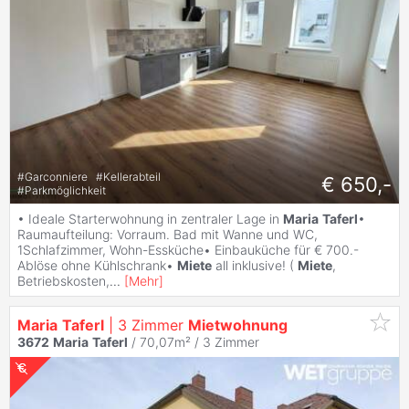
#
Garconniere
#
Kellerabteil
€ 650,-
#
Parkmöglichkeit
• Ideale Starterwohnung in zentraler Lage in
Maria
Taferl
•
Raumaufteilung: Vorraum. Bad mit Wanne und WC,
1Schlafzimmer, Wohn-Essküche• Einbauküche für € 700.-
Ablöse ohne Kühlschrank•
Miete
all inklusive! (
Miete
,
Betriebskosten,
...
[
Mehr
]
Maria
Taferl
| 3 Zimmer
Mietwohnung
3672
Maria
Taferl
/ 70,07m² /
3 Zimmer