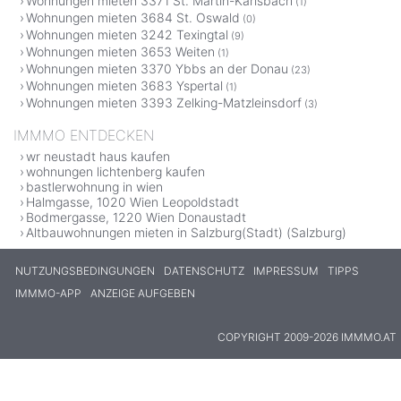
Wohnungen mieten 3371 St. Martin-Karlsbach
(1)
Wohnungen mieten 3684 St. Oswald
(0)
Wohnungen mieten 3242 Texingtal
(9)
Wohnungen mieten 3653 Weiten
(1)
Wohnungen mieten 3370 Ybbs an der Donau
(23)
Wohnungen mieten 3683 Yspertal
(1)
Wohnungen mieten 3393 Zelking-Matzleinsdorf
(3)
IMMMO ENTDECKEN
wr neustadt haus kaufen
wohnungen lichtenberg kaufen
bastlerwohnung in wien
Halmgasse, 1020 Wien Leopoldstadt
Bodmergasse, 1220 Wien Donaustadt
Altbauwohnungen mieten in Salzburg(Stadt) (Salzburg)
NUTZUNGSBEDINGUNGEN
DATENSCHUTZ
IMPRESSUM
TIPPS
IMMMO-APP
ANZEIGE AUFGEBEN
COPYRIGHT 2009-2026 IMMMO.AT