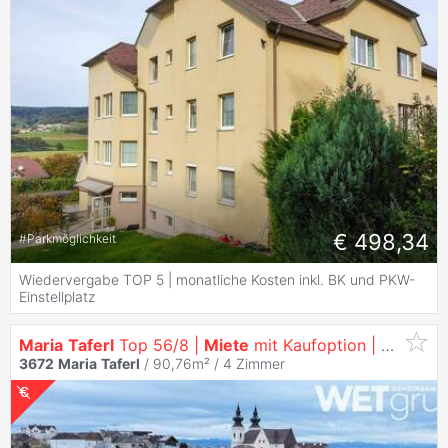
€ 498,34
#
Parkmöglichkeit
Wiedervergabe TOP 5 | monatliche Kosten inkl. BK und PKW-
Einstellplatz
Maria
Taferl
Top 56/8 |
Miete
mit Kaufoption | ca. 91 m²
3672
Maria
Taferl
/ 90,76m² /
4 Zimmer