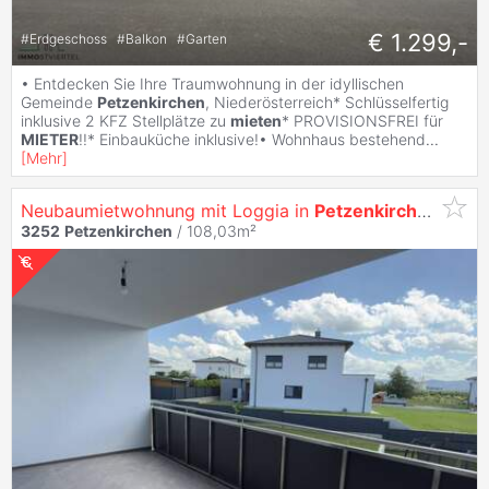
€ 1.299,-
#
Erdgeschoss
#
Balkon
#
Garten
• Entdecken Sie Ihre Traumwohnung in der idyllischen
Gemeinde
Petzenkirchen
, Niederösterreich* Schlüsselfertig
inklusive 2 KFZ Stellplätze zu
mieten
* PROVISIONSFREI für
MIETER
!!* Einbauküche inklusive!• Wohnhaus bestehend
...
[
Mehr
]
Neubaumietwohnung mit Loggia in
Petzenkirchen
!
3252
Petzenkirchen
/ 108,03m²