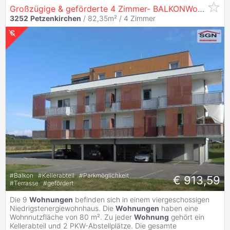
Großzügige & geförderte 4 Zimmer- BALKONWohnung mit Schwimmbiotop in
3252
Petzenkirchen
/ 82,35m² /
4 Zimmer
#
Balkon
#
Kellerabteil
#
Parkmöglichkeit
€ 913,59
#
Terrasse
#
gefördert
Die 9
Wohnungen
befinden sich in einem viergeschossigen
Niedrigstenergiewohnhaus. Die
Wohnungen
haben eine
Wohnnutzfläche von 80 m². Zu jeder
Wohnung
gehört ein
Kellerabteil und 2 PKW-Abstellplätze. Die gesamte