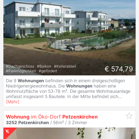
#
Dachgeschoss
#
Balkon
#
Kellerabteil
€ 574,79
#
Parkmöglichkeit
#
gefördert
Die 9
Wohnungen
befinden sich in einem dreigeschoßigen
Niedrigenergiewohnhaus. Die
Wohnungen
haben eine
Wohnnutzfläche von 53-78 m². Die gesamte Wohnhausanlage
umfasst insgesamt 5 Bauteile. In der Mitte befindet sich
...
[
Mehr
]
Wohnung
im Öko-Dorf
Petzenkirchen
3252
Petzenkirchen
/ 56m² /
3 Zimmer