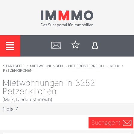
STARTSEITE
›
MIETWOHNUNGEN
›
NIEDERÖSTERREICH
›
MELK
›
PETZENKIRCHEN
Mietwohnungen in 3252
Petzenkirchen
(Melk, Niederösterreich)
1 bis 7
Suchagent