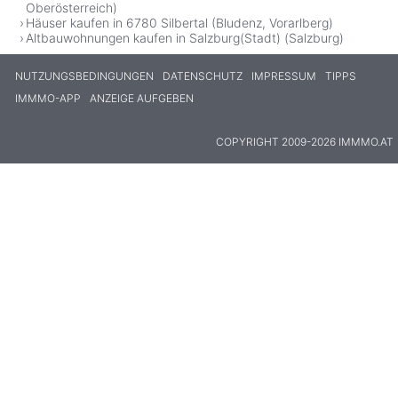
Oberösterreich)
Häuser kaufen in 6780 Silbertal (Bludenz, Vorarlberg)
Altbauwohnungen kaufen in Salzburg(Stadt) (Salzburg)
NUTZUNGSBEDINGUNGEN
DATENSCHUTZ
IMPRESSUM
TIPPS
IMMMO-APP
ANZEIGE AUFGEBEN
COPYRIGHT 2009-2026 IMMMO.AT