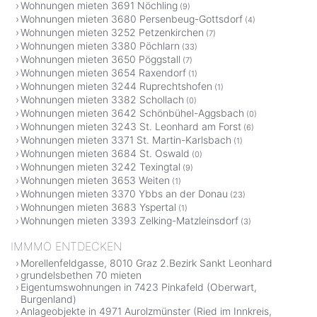
Wohnungen mieten 3691 Nöchling
(9)
Wohnungen mieten 3680 Persenbeug-Gottsdorf
(4)
Wohnungen mieten 3252 Petzenkirchen
(7)
Wohnungen mieten 3380 Pöchlarn
(33)
Wohnungen mieten 3650 Pöggstall
(7)
Wohnungen mieten 3654 Raxendorf
(1)
Wohnungen mieten 3244 Ruprechtshofen
(1)
Wohnungen mieten 3382 Schollach
(0)
Wohnungen mieten 3642 Schönbühel-Aggsbach
(0)
Wohnungen mieten 3243 St. Leonhard am Forst
(6)
Wohnungen mieten 3371 St. Martin-Karlsbach
(1)
Wohnungen mieten 3684 St. Oswald
(0)
Wohnungen mieten 3242 Texingtal
(9)
Wohnungen mieten 3653 Weiten
(1)
Wohnungen mieten 3370 Ybbs an der Donau
(23)
Wohnungen mieten 3683 Yspertal
(1)
Wohnungen mieten 3393 Zelking-Matzleinsdorf
(3)
IMMMO ENTDECKEN
Morellenfeldgasse, 8010 Graz 2.Bezirk Sankt Leonhard
grundelsbethen 70 mieten
Eigentumswohnungen in 7423 Pinkafeld (Oberwart,
Burgenland)
Anlageobjekte in 4971 Aurolzmünster (Ried im Innkreis,