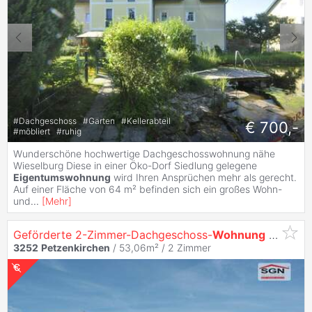
#
Dachgeschoss
#
Garten
#
Kellerabteil
€ 700,-
#
möbliert
#
ruhig
Wunderschöne hochwertige Dachgeschosswohnung nähe
Wieselburg Diese in einer Öko-Dorf Siedlung gelegene
Eigentumswohnung
wird Ihren Ansprüchen mehr als gerecht.
Auf einer Fläche von 64 m² befinden sich ein großes Wohn-
und
...
[
Mehr
]
Geförderte 2-Zimmer-Dachgeschoss-
Wohnung
- Schwimmbiotop inklusive!
3252
Petzenkirchen
/ 53,06m² /
2 Zimmer