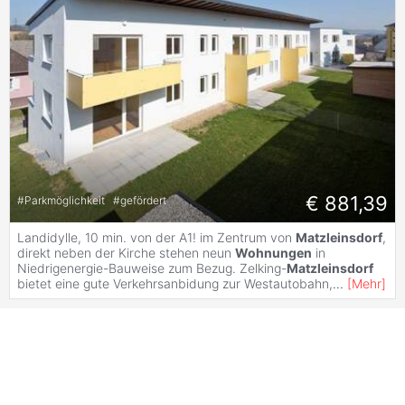
€ 881,39
#
Parkmöglichkeit
#
gefördert
Landidylle, 10 min. von der A1! im Zentrum von
Matzleinsdorf
,
direkt neben der Kirche stehen neun
Wohnungen
in
Niedrigenergie-Bauweise zum Bezug. Zelking-
Matzleinsdorf
bietet eine gute Verkehrsanbidung zur Westautobahn,
...
[
Mehr
]