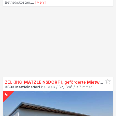
Betriebskosten,
...
[
Mehr
]
ZELKING-
MATZLEINSDORF
I, geförderte
Mietwohnung
3393
Matzleinsdorf
bei Melk / 82,13m² /
3 Zimmer