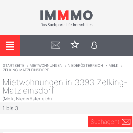
STARTSEITE
›
MIETWOHNUNGEN
›
NIEDERÖSTERREICH
›
MELK
›
ZELKING-MATZLEINSDORF
Mietwohnungen in 3393 Zelking-
Matzleinsdorf
(Melk, Niederösterreich)
1 bis 3
Suchagent