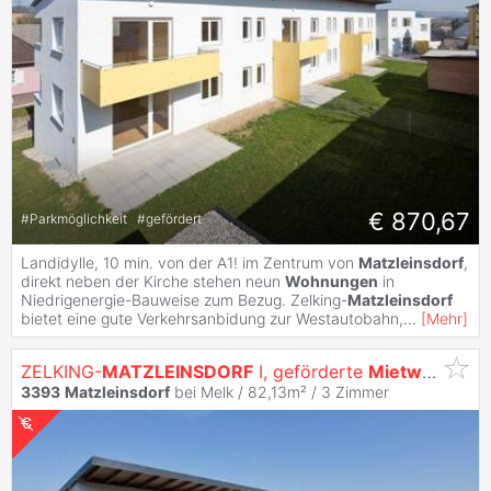
€ 870,67
#
Parkmöglichkeit
#
gefördert
Landidylle, 10 min. von der A1! im Zentrum von
Matzleinsdorf
,
direkt neben der Kirche stehen neun
Wohnungen
in
Niedrigenergie-Bauweise zum Bezug. Zelking-
Matzleinsdorf
bietet eine gute Verkehrsanbidung zur Westautobahn,
...
[
Mehr
]
ZELKING-
MATZLEINSDORF
I, geförderte
Mietwohnung
3393
Matzleinsdorf
bei Melk / 82,13m² /
3 Zimmer