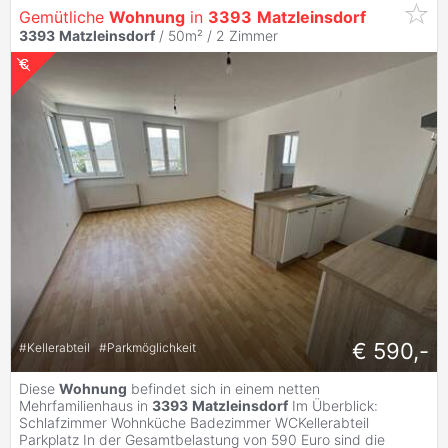
Gemütliche
Wohnung
in
3393
Matzleinsdorf
3393
Matzleinsdorf
/ 50m² /
2 Zimmer
€ 590,-
#
Kellerabteil
#
Parkmöglichkeit
Diese
Wohnung
befindet sich in einem netten
Mehrfamilienhaus in
3393
Matzleinsdorf
Im Überblick:
Schlafzimmer Wohnküche Badezimmer WCKellerabteil
Parkplatz In der Gesamtbelastung von 590 Euro sind die