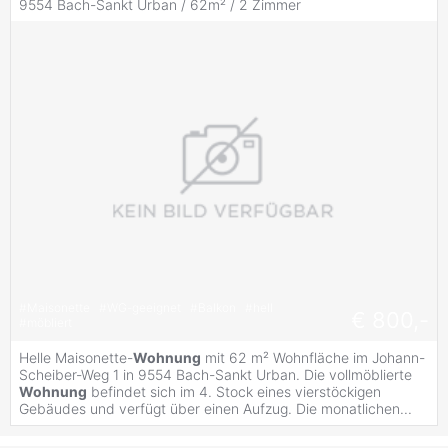
9554 Bach-Sankt Urban / 62m² /
2 Zimmer
#
Maisonette
#
WG-geeignet
#
Balkon
#
hell
€ 800,-
#
möbliert
Helle Maisonette-
Wohnung
mit 62 m² Wohnfläche im Johann-
Scheiber-Weg 1 in 9554 Bach-Sankt Urban. Die vollmöblierte
Wohnung
befindet sich im 4. Stock eines vierstöckigen
Gebäudes und verfügt über einen Aufzug. Die monatlichen...