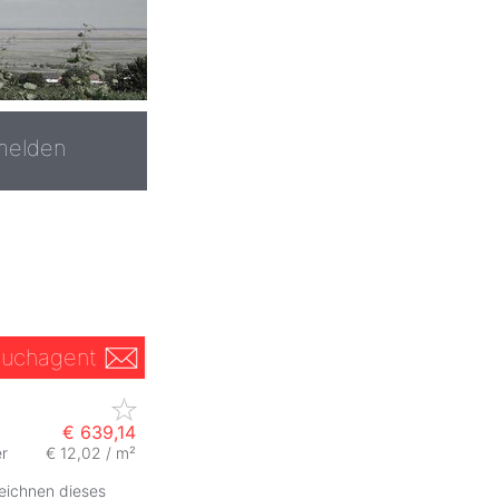
melden
uchagent
€ 639,14
r
€ 12,02 / m²
zeichnen dieses