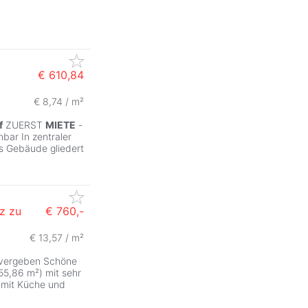
€ 610,84
€ 8,74 / m²
f
ZUERST
MIETE
-
bar In zentraler
s Gebäude gliedert
z zu
€ 760,-
€ 13,57 / m²
 vergeben Schöne
55,86 m²) mit sehr
 mit Küche und