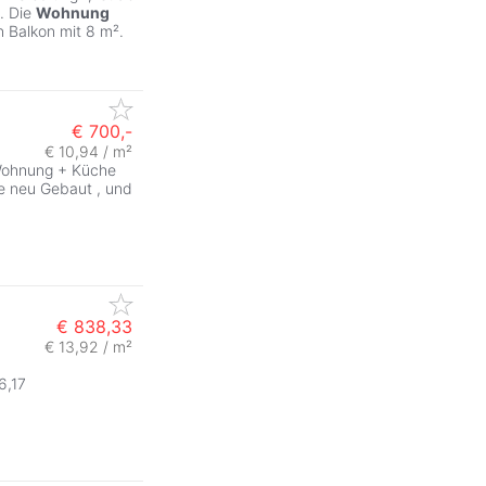
. Die
Wohnung
 Balkon mit 8 m².
€ 700,-
€ 10,94 / m²
 Wohnung + Küche
e neu Gebaut , und
€ 838,33
€ 13,92 / m²
6,17