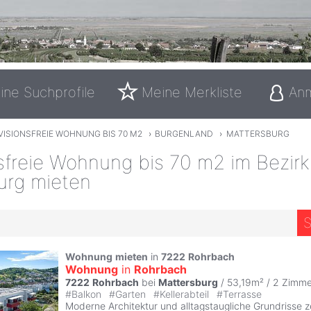
ine Suchprofile
Meine Merkliste
An
VISIONSFREIE WOHNUNG BIS 70 M2
›
BURGENLAND
›
MATTERSBURG
sfreie Wohnung bis 70 m2 im Bezirk
urg mieten
S
5
Wohnung
mieten
in
7222
Rohrbach
Wohnung
in
Rohrbach
7222
Rohrbach
bei
Mattersburg
/ 53,19m² /
2 Zimme
#
Balkon
#
Garten
#
Kellerabteil
#
Terrasse
Moderne Architektur und alltagstaugliche Grundrisse 