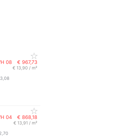
WH 08
€ 967,73
€ 13,90 / m²
33,08
WH 04
€ 868,18
€ 13,91 / m²
2,70