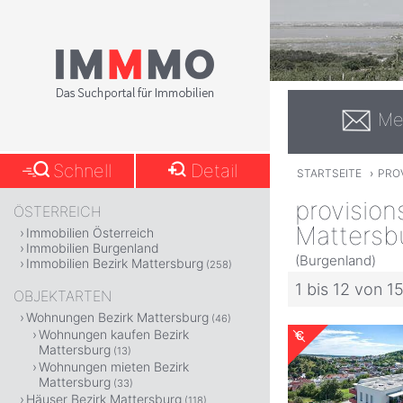
Me
Schnell
Detail
STARTSEITE
›
PRO
provision
ÖSTERREICH
Mattersb
Immobilien Österreich
Immobilien Burgenland
(Burgenland)
Immobilien Bezirk Mattersburg
(258)
1 bis 12 von 1
OBJEKTARTEN
Wohnungen Bezirk Mattersburg
(46)
Wohnungen kaufen Bezirk
Mattersburg
(13)
Wohnungen mieten Bezirk
Mattersburg
(33)
Häuser Bezirk Mattersburg
(118)