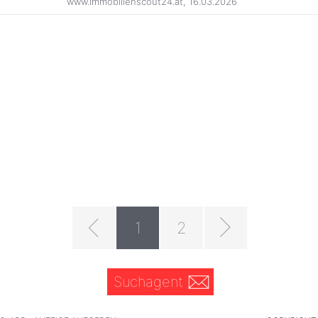
www.immobilienscout24.at
,
16.03.2026
1
2
Suchagent