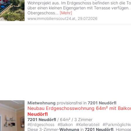
Wohnprojekt aus. Im Erdgeschoss befinden sich die Tops
über einen kleinen Eigengarten mit Terrasse verfügen. 
Obergeschoss
...
[
Mehr
]
www.immobilienscout24.at
,
29.07.2026
Mietwohnung
provisionsfrei in
7201
Neudörfl
Neubau Erdgeschosswohnung 64m² mit Balkon
Neudörfl
7201
Neudörfl
/ 64m² /
3 Zimmer
#
Erdgeschoss
#
Balkon
#
Kellerabteil
#
Parkmöglichk
Diese 3-Zimmer-
Wohnung
in
7201
Neudörfl
, Homogen