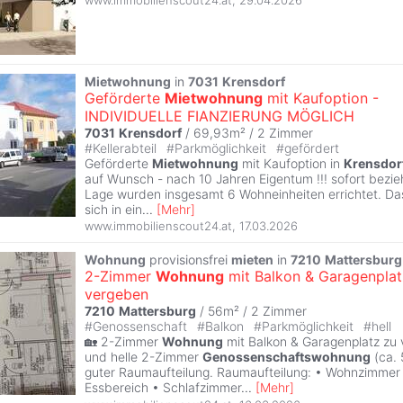
www.immobilienscout24.at
,
29.04.2026
Mietwohnung
in
7031
Krensdorf
Geförderte
Mietwohnung
mit Kaufoption -
INDIVIDUELLE FIANZIERUNG MÖGLICH
7031
Krensdorf
/ 69,93m² /
2 Zimmer
#
Kellerabteil
#
Parkmöglichkeit
#
gefördert
Geförderte
Mietwohnung
mit Kaufoption in
Krensdor
auf Wunsch - nach 10 Jahren Eigentum !!! sofort bezieh
Lage wurden insgesamt 6 Wohneinheiten errichtet. Da
sich in ein
...
[
Mehr
]
www.immobilienscout24.at
,
17.03.2026
Wohnung
provisionsfrei
mieten
in
7210
Mattersburg
2-Zimmer
Wohnung
mit Balkon & Garagenplat
vergeben
7210
Mattersburg
/ 56m² /
2 Zimmer
#
Genossenschaft
#
Balkon
#
Parkmöglichkeit
#
hell
🏡 2-Zimmer
Wohnung
mit Balkon & Garagenplatz zu
und helle 2-Zimmer
Genossenschaftswohnung
(ca. 
guter Raumaufteilung. Raumaufteilung: • Wohnzimmer
Essbereich • Schlafzimmer
...
[
Mehr
]