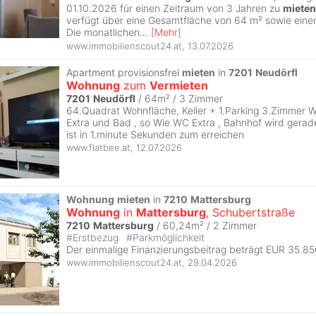
01.10.2026 für einen Zeitraum von 3 Jahren zu
mieten
verfügt über eine Gesamtfläche von 64 m² sowie einen
Die monatlichen
...
[
Mehr
]
www.immobilienscout24.at
,
13.07.2026
Apartment provisionsfrei
mieten
in
7201
Neudörfl
Wohnung
zum
Vermieten
7201
Neudörfl
/ 64m² /
3 Zimmer
64.Quadrat Wohnfläche, Keller + 1.Parking 3.Zimmer
Extra und Bad , so Wie WC Extra , Bahnhof wird gerad
ist in 1.minute Sekunden zum erreichen
www.flatbee.at
,
12.07.2026
Wohnung
mieten
in
7210
Mattersburg
Wohnung
in
Mattersburg
, Schubertstraße
7210
Mattersburg
/ 60,24m² /
2 Zimmer
#
Erstbezug
#
Parkmöglichkeit
Der einmalige Finanzierungsbeitrag beträgt EUR 35.85
www.immobilienscout24.at
,
29.04.2026