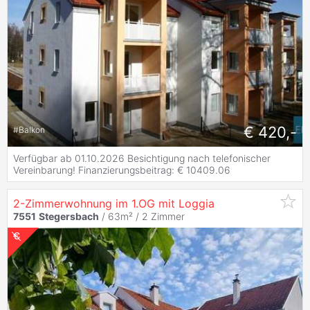
€ 420,-
#
Balkon
Verfügbar ab 01.10.2026 Besichtigung nach telefonischer
Vereinbarung! Finanzierungsbeitrag: € 10409.06
2-Zimmerwohnung im 1.OG mit Loggia
7551
Stegersbach
/ 63m² /
2 Zimmer