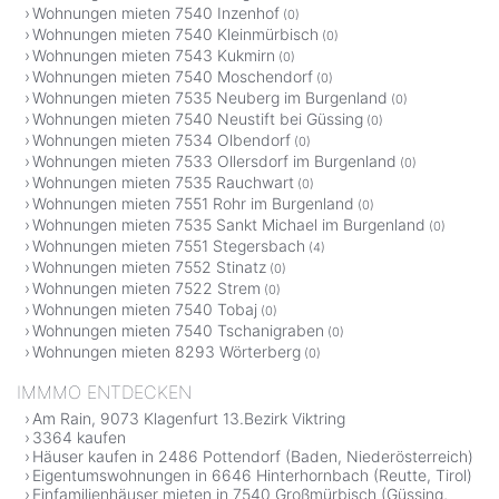
Wohnungen mieten 7540 Inzenhof
(0)
Wohnungen mieten 7540 Kleinmürbisch
(0)
Wohnungen mieten 7543 Kukmirn
(0)
Wohnungen mieten 7540 Moschendorf
(0)
Wohnungen mieten 7535 Neuberg im Burgenland
(0)
Wohnungen mieten 7540 Neustift bei Güssing
(0)
Wohnungen mieten 7534 Olbendorf
(0)
Wohnungen mieten 7533 Ollersdorf im Burgenland
(0)
Wohnungen mieten 7535 Rauchwart
(0)
Wohnungen mieten 7551 Rohr im Burgenland
(0)
Wohnungen mieten 7535 Sankt Michael im Burgenland
(0)
Wohnungen mieten 7551 Stegersbach
(4)
Wohnungen mieten 7552 Stinatz
(0)
Wohnungen mieten 7522 Strem
(0)
Wohnungen mieten 7540 Tobaj
(0)
Wohnungen mieten 7540 Tschanigraben
(0)
Wohnungen mieten 8293 Wörterberg
(0)
IMMMO ENTDECKEN
Am Rain, 9073 Klagenfurt 13.Bezirk Viktring
3364 kaufen
Häuser kaufen in 2486 Pottendorf (Baden, Niederösterreich)
Eigentumswohnungen in 6646 Hinterhornbach (Reutte, Tirol)
Einfamilienhäuser mieten in 7540 Großmürbisch (Güssing,