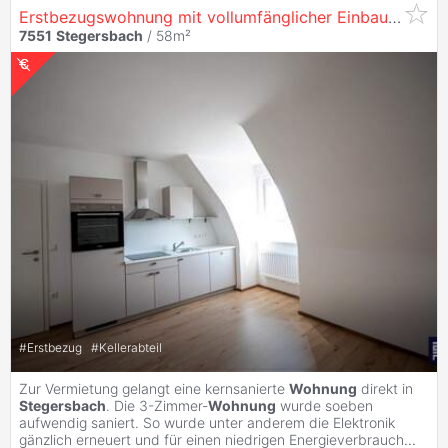
Erstbezugswohnung mit vollumfänglicher Einbauküche! (Provisionsfrei)
7551
Stegersbach
/ 58m²
#
Erstbezug
#
Kellerabteil
Zur Vermietung gelangt eine kernsanierte
Wohnung
direkt in
Stegersbach
. Die 3-Zimmer-
Wohnung
wurde soeben
aufwendig saniert. So wurde unter anderem die Elektronik
gänzlich erneuert und für einen niedrigen Energieverbrauch
...