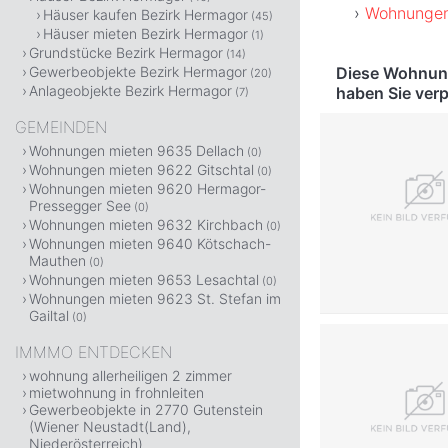
Wohnungen
Häuser kaufen Bezirk Hermagor
(45)
Häuser mieten Bezirk Hermagor
(1)
Grundstücke Bezirk Hermagor
(14)
Diese Wohnung
Gewerbeobjekte Bezirk Hermagor
(20)
Anlageobjekte Bezirk Hermagor
haben Sie ver
(7)
GEMEINDEN
Wohnungen mieten 9635 Dellach
(0)
Wohnungen mieten 9622 Gitschtal
(0)
Wohnungen mieten 9620 Hermagor-
Pressegger See
(0)
Wohnungen mieten 9632 Kirchbach
(0)
Wohnungen mieten 9640 Kötschach-
Mauthen
(0)
Wohnungen mieten 9653 Lesachtal
(0)
Wohnungen mieten 9623 St. Stefan im
Gailtal
(0)
IMMMO ENTDECKEN
wohnung allerheiligen 2 zimmer
mietwohnung in frohnleiten
Gewerbeobjekte in 2770 Gutenstein
(Wiener Neustadt(Land),
Niederösterreich)