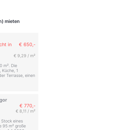
n) mieten
cht in
€ 650,-
€ 9,29 / m²
0 m². Die
 Küche, 1
der Terrasse, einen
gor
€ 770,-
€ 8,11 / m²
 Stock eines
e 95 m² große