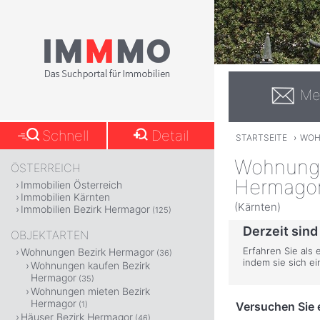
Me
Schnell
Detail
STARTSEITE
›
WOH
Wohnung 
ÖSTERREICH
Hermagor
Immobilien Österreich
Immobilien Kärnten
(Kärnten)
Immobilien Bezirk Hermagor
(125)
Derzeit sind
OBJEKTARTEN
Erfahren Sie als
Wohnungen Bezirk Hermagor
(36)
indem sie sich e
Wohnungen kaufen Bezirk
Hermagor
(35)
Wohnungen mieten Bezirk
Hermagor
Versuchen Sie e
(1)
Häuser Bezirk Hermagor
(46)