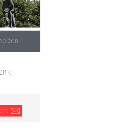
melden
irk
ent