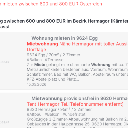
 mieten zwischen 600 und 800 EUR Österreich
 zwischen 600 und 800 EUR im Bezirk Hermagor (Kärnte
passt
Wohnung
mieten
in 9624 Egg
Mietwohnung
Nähe Hermagor mit toller Aussi
Dorflage
9624 Egg / 70m² /
2 Zimmer
#
Balkon
#
Terrasse
Zur
Miete
gelangt eine charmante
Wohnung
mit ca. 7
Mieträumlichkeiten bestehen aus: Vorraum, Wohnraum,
Schlafzimmer, Bad mit WC, Balkon, Abstellraum unter 
KFZ-Abstellplatz und Platz...
15.05.2026
Mietwohnung
provisionsfrei in 9620 Herma
Tent Hermagor Tel.[Telefonnummer entfernt]
9620 Hermagor / 95m² /
3 Zimmer
#
Altbau
#
Balkon
#
unbefristet
Großzügige 3-Zimmer-Altbauwohnung mit Balkon im 2.
Gebäudes in der Hauptstrasse 25, 9620 Hermagor. Di