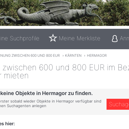
ine Suchprofile
Meine Merkliste
An
NUNG ZWISCHEN 600 UND 800 EUR
›
KÄRNTEN
›
HERMAGOR
zwischen 600 und 800 EUR im Bez
 mieten
 keine Objekte in Hermagor zu finden.
 erster sobald wieder Objekte in Hermagor verfügbar sind
Suchag
inen Suchagenten anlegen
s hier: